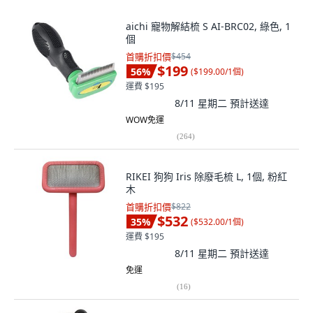
aichi 寵物解結梳 S AI-BRC02, 綠色, 1
個
首購折扣價
$454
$199
56
%
(
$199.00/1個
)
運費 $195
8/11 星期二
預計送達
WOW免運
(
264
)
RIKEI 狗狗 Iris 除廢毛梳 L, 1個, 粉紅
木
首購折扣價
$822
$532
35
%
(
$532.00/1個
)
運費 $195
8/11 星期二
預計送達
免運
(
16
)