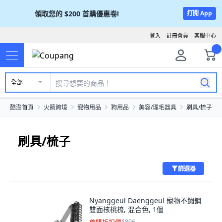
領取您的
$200
首購優惠卷!
打開 App
登入
註冊會員
客服中心
全部
酷澎首頁
火箭跨境
寵物用品
狗用品
美容/理毛器具
刷具/梳子
刷具/梳子
篩選器
Nyanggeul Daenggeul 寵物不鏽鋼
雙面核桃梳, 混合色, 1個
$806