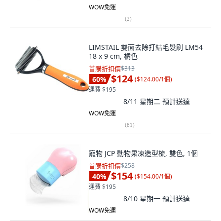
WOW免運
(
2
)
LIMSTAIL 雙面去除打結毛髮刷 LM54
18 x 9 cm, 橘色
首購折扣價
$313
$124
60
%
(
$124.00/1個
)
運費 $195
8/11 星期二
預計送達
WOW免運
(
81
)
寵物 JCP 動物果凍造型梳, 雙色, 1個
首購折扣價
$258
$154
40
%
(
$154.00/1個
)
運費 $195
8/10 星期一
預計送達
WOW免運