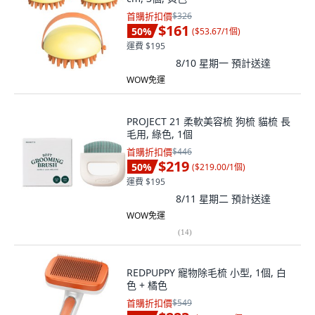
首購折扣價
$326
$161
50
%
(
$53.67/1個
)
運費 $195
8/10 星期一
預計送達
WOW免運
PROJECT 21 柔軟美容梳 狗梳 貓梳 長
毛用, 綠色, 1個
首購折扣價
$446
$219
50
%
(
$219.00/1個
)
運費 $195
8/11 星期二
預計送達
WOW免運
(
14
)
REDPUPPY 寵物除毛梳 小型, 1個, 白
色 + 橘色
首購折扣價
$549