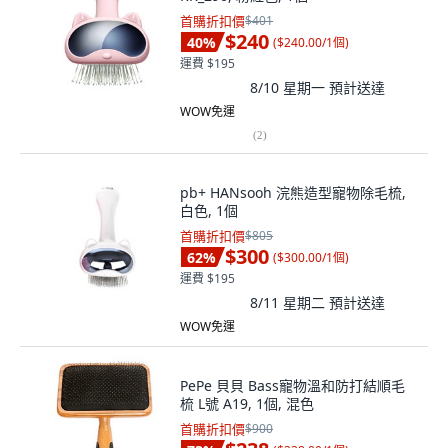
首購折扣價
$401
$240
40
%
(
$240.00/1個
)
運費 $195
8/10 星期一
預計送達
WOW免運
(
2
)
pb+ HANsooh 浣熊造型寵物除毛梳,
白色, 1個
首購折扣價
$805
$300
62
%
(
$300.00/1個
)
運費 $195
8/11 星期二
預計送達
WOW免運
PePe 貝貝 Bass寵物溫和防打結順毛
梳 L號 A19, 1個, 混色
首購折扣價
$900