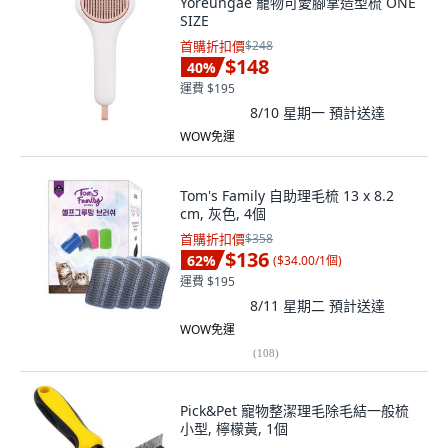
Yoreungae 寵物可愛腳掌造型梳 ONE
SIZE
首購折扣價
$248
$148
40
%
運費 $195
8/10 星期一
預計送達
WOW免運
Tom's Family 自助理毛梳 13 x 8.2
cm, 灰色, 4個
首購折扣價
$358
$136
62
%
(
$34.00/1個
)
運費 $195
8/11 星期二
預計送達
WOW免運
(
108
)
Pick&Pet 寵物整潔理毛除毛結一般梳
小型, 檸檬黃, 1個