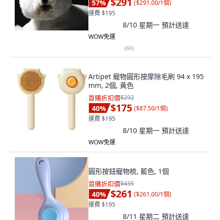
$291
57
%
(
$291.00/1個
)
運費 $195
8/10 星期一
預計送達
WOW免運
(
60
)
Artipet 寵物圓形按摩除毛刷 94 x 195
mm, 2個, 黃色
首購折扣價
$292
$175
40
%
(
$87.50/1個
)
運費 $195
8/10 星期一
預計送達
WOW免運
圓形按鈕寵物梳, 藍色, 1個
首購折扣價
$435
$261
40
%
(
$261.00/1個
)
運費 $195
8/11 星期二
預計送達