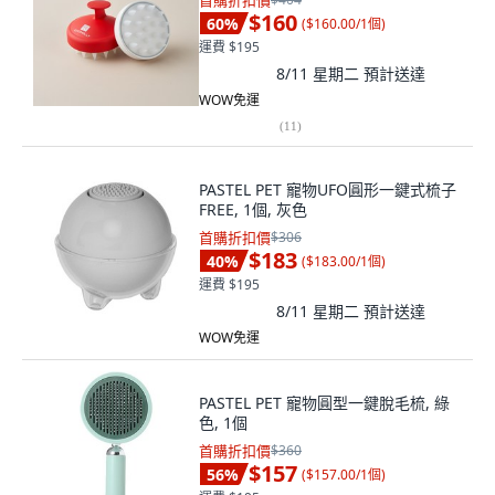
首購折扣價
$160
60
%
(
$160.00/1個
)
運費 $195
8/11 星期二
預計送達
WOW免運
(
11
)
PASTEL PET 寵物UFO圓形一鍵式梳子
FREE, 1個, 灰色
首購折扣價
$306
$183
40
%
(
$183.00/1個
)
運費 $195
8/11 星期二
預計送達
WOW免運
PASTEL PET 寵物圓型一鍵脫毛梳, 綠
色, 1個
首購折扣價
$360
$157
56
%
(
$157.00/1個
)