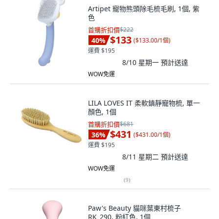
Artipet 寵物熊頭除毛梳毛刷, 1個, 紫
色
首購折扣價
$222
$133
40
%
(
$133.00/1個
)
運費 $195
8/10 星期一
預計送達
WOW免運
LILA LOVES IT 柔軟鎮靜寵物梳, 單一
顏色, 1個
首購折扣價
$681
$431
36
%
(
$431.00/1個
)
運費 $195
8/11 星期二
預計送達
WOW免運
(
9
)
Paw's Beauty 貓咪葉東村梳子
RK_290, 粉紅色, 1個