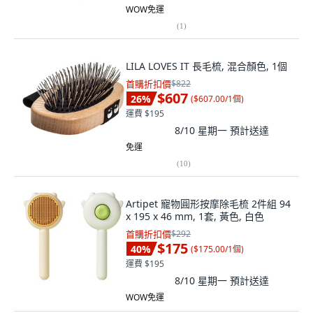
WOW免運
(
1
)
LILA LOVES IT 長毛梳, 混合顏色, 1個
首購折扣價
$822
$607
26
%
(
$607.00/1個
)
運費 $195
8/10 星期一
預計送達
免運
(
10
)
Artipet 寵物圓形按摩除毛梳 2件組 94
x 195 x 46 mm, 1套, 黃色, 白色
首購折扣價
$292
$175
40
%
(
$175.00/1個
)
運費 $195
8/10 星期一
預計送達
WOW免運