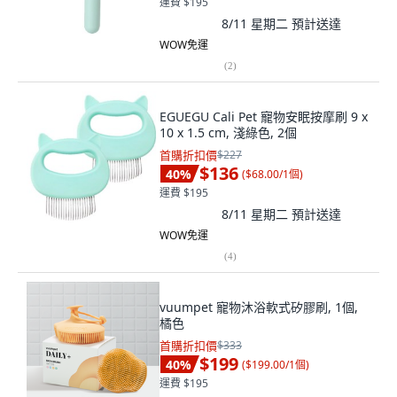
運費 $195
8/11 星期二
預計送達
WOW免運
(
2
)
EGUEGU Cali Pet 寵物安眠按摩刷 9 x
10 x 1.5 cm, 淺綠色, 2個
首購折扣價
$227
$136
40
%
(
$68.00/1個
)
運費 $195
8/11 星期二
預計送達
WOW免運
(
4
)
vuumpet 寵物沐浴軟式矽膠刷, 1個,
橘色
首購折扣價
$333
$199
40
%
(
$199.00/1個
)
運費 $195