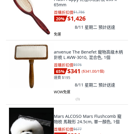
65mm
首購折扣價
$1,786
$1,426
20
%
8/11 星期二
預計送達
免運
anvenue The Benefet 寵物高級木柄
針梳 L AVW-3010, 混合色, 1個
首購折扣價
$976
$341
65
%
(
$341.00/1個
)
運費 $195
8/11 星期二
預計送達
WOW免運
(
3
)
Mars ALCOSO Mars Flushcomb 寵
物梳 馬鞍形 24.5cm, 單一顏色, 1個
首購折扣價
$677