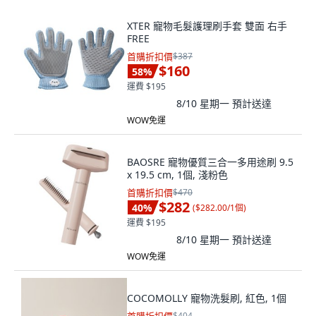
XTER 寵物毛髮護理刷手套 雙面 右手
FREE
首購折扣價
$387
$160
58
%
運費 $195
8/10 星期一
預計送達
WOW免運
BAOSRE 寵物優質三合一多用途刷 9.5
x 19.5 cm, 1個, 淺粉色
首購折扣價
$470
$282
40
%
(
$282.00/1個
)
運費 $195
8/10 星期一
預計送達
WOW免運
COCOMOLLY 寵物洗髮刷, 紅色, 1個
$404