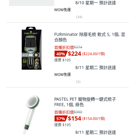
8/10 星期一
預計送達
WOW免運
(
34
)
FURminator 除廢毛梳 軟式 S, 1個, 混
合顏色
首購折扣價
$374
$224
40
%
(
$224.00/1個
)
運費 $195
8/11 星期二
預計送達
WOW免運
(
5
)
PASTEL PET 寵物旋轉一鍵式梳子
FREE, 1個, 綠色
首購折扣價
$360
$154
57
%
(
$154.00/1個
)
運費 $195
8/11 星期二
預計送達