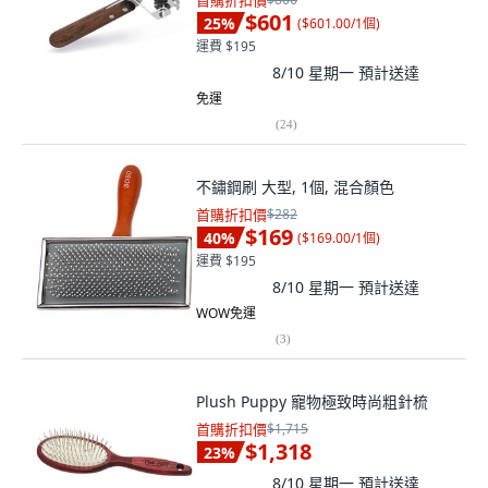
首購折扣價
$601
25
%
(
$601.00/1個
)
運費 $195
8/10 星期一
預計送達
免運
(
24
)
不鏽鋼刷 大型, 1個, 混合顏色
首購折扣價
$282
$169
40
%
(
$169.00/1個
)
運費 $195
8/10 星期一
預計送達
WOW免運
(
3
)
Plush Puppy 寵物極致時尚粗針梳
首購折扣價
$1,715
$1,318
23
%
8/10 星期一
預計送達