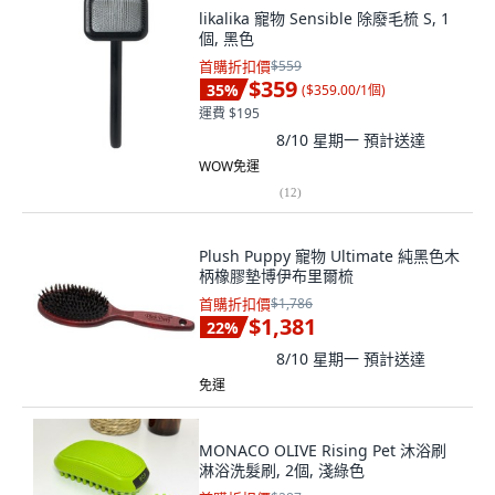
likalika 寵物 Sensible 除廢毛梳 S, 1
個, 黑色
首購折扣價
$559
$359
35
%
(
$359.00/1個
)
運費 $195
8/10 星期一
預計送達
WOW免運
(
12
)
Plush Puppy 寵物 Ultimate 純黑色木
柄橡膠墊博伊布里爾梳
首購折扣價
$1,786
$1,381
22
%
8/10 星期一
預計送達
免運
MONACO OLIVE Rising Pet 沐浴刷
淋浴洗髮刷, 2個, 淺綠色