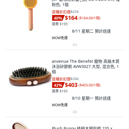
粉色, 1個
首購折扣價
$274
$164
40
%
(
$164.00/1個
)
運費 $195
8/11 星期二
預計送達
WOW免運
(
1
)
anvenue The Benefet 寵物 高級木質
沐浴矽膠刷 AVW3027 大型, 混合色, 1
個
首購折扣價
$700
$403
42
%
(
$403.00/1個
)
運費 $195
8/10 星期一
預計送達
WOW免運
(
2
)
Plush Puppy 終極木柄針梳 235 x