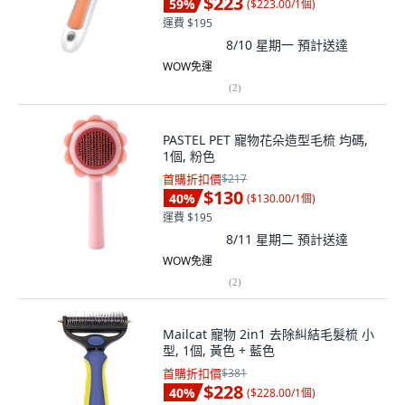
$223
59
%
(
$223.00/1個
)
運費 $195
8/10 星期一
預計送達
WOW免運
(
2
)
PASTEL PET 寵物花朵造型毛梳 均碼,
1個, 粉色
首購折扣價
$217
$130
40
%
(
$130.00/1個
)
運費 $195
8/11 星期二
預計送達
WOW免運
(
2
)
Mailcat 寵物 2in1 去除糾結毛髮梳 小
型, 1個, 黃色 + 藍色
首購折扣價
$381
$228
40
%
(
$228.00/1個
)