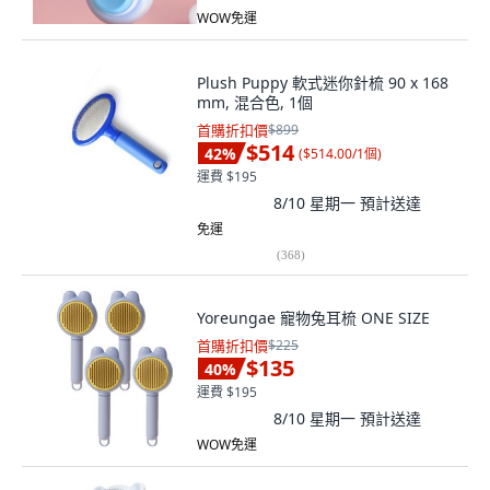
WOW免運
Plush Puppy 軟式迷你針梳 90 x 168
mm, 混合色, 1個
首購折扣價
$899
$514
42
%
(
$514.00/1個
)
運費 $195
8/10 星期一
預計送達
免運
(
368
)
Yoreungae 寵物兔耳梳 ONE SIZE
首購折扣價
$225
$135
40
%
運費 $195
8/10 星期一
預計送達
WOW免運