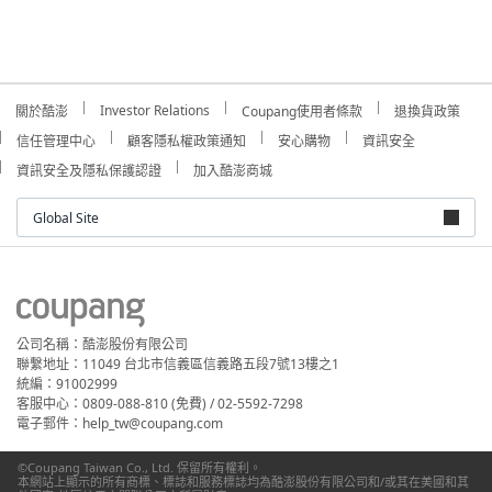
Investor Relations
關於酷澎
Coupang使用者條款
退換貨政策
信任管理中心
顧客隱私權政策通知
安心購物
資訊安全
資訊安全及隱私保護認證
加入酷澎商城
Global Site
公司名稱：酷澎股份有限公司
聯繫地址：11049 台北市信義區信義路五段7號13樓之1
統編：91002999
客服中心：0809-088-810 (免費) / 02-5592-7298
電子郵件：help_tw@coupang.com
©Coupang Taiwan Co., Ltd. 保留所有權利。
本網站上顯示的所有商標、標誌和服務標誌均為酷澎股份有限公司和/或其在美國和其