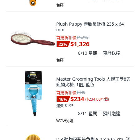
免運
Plush Puppy 極致長針梳 235 x 64
mm
首購折扣價
$1,715
$1,326
22
%
8/10 星期一
預計送達
免運
Master Grooming Tools 人體工學8刃
寵物犬梳, 1個, 藍色
首購折扣價
$440
$234
46
%
(
$234.00/1個
)
運費 $195
8/11 星期二
預計送達
WOW免運
JCP 動物粉彩雙色刷 8.2 x 20.3 cm, 淺