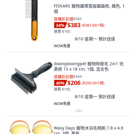
FISKARS 寵物護理寬版鋸齒梳, 橘色, 1
個
首購折扣價
$583
$383
34
%
(
$383.00/1個
)
運費 $195
8/10 星期一
預計送達
WOW免運
doongdoongpet 寵物除廢毛 2in1 完
美梳 13 x 18 cm, 1個, 混合色
首購折扣價
$344
$206
40
%
(
$206.00/1個
)
運費 $195
8/10 星期一
預計送達
WOW免運
(
20
)
Wavy Days 寵物沐浴毛柄刷 7.8 x 4.6
cm, 3個, 黃色