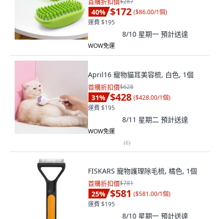
首購折扣價
$287
$172
40
%
(
$86.00/1個
)
運費 $195
8/10 星期一
預計送達
WOW免運
April16 寵物貓耳美容梳, 白色, 1個
首購折扣價
$628
$428
31
%
(
$428.00/1個
)
運費 $195
8/11 星期二
預計送達
WOW免運
(
6
)
FISKARS 寵物護理除毛梳, 橘色, 1個
首購折扣價
$781
$581
25
%
(
$581.00/1個
)
運費 $195
8/10 星期一
預計送達