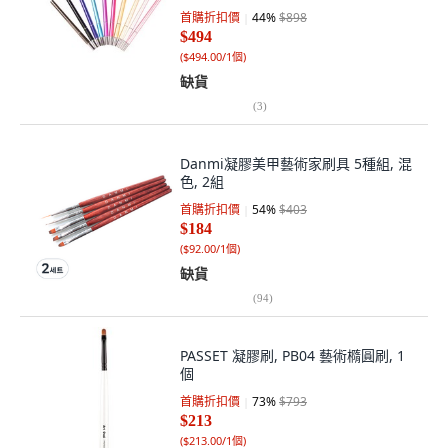
首購折扣價
44
%
$898
$494
(
$494.00/1個
)
缺貨
(
3
)
Danmi凝膠美甲藝術家刷具 5種組, 混
色, 2組
首購折扣價
54
%
$403
$184
(
$92.00/1個
)
缺貨
(
94
)
PASSET 凝膠刷, PB04 藝術橢圓刷, 1
個
首購折扣價
73
%
$793
$213
(
$213.00/1個
)