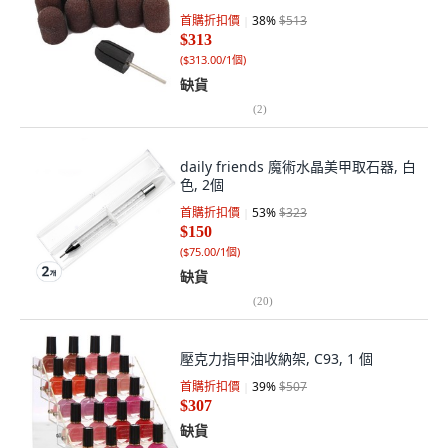
首購折扣價
38
%
$513
$313
(
$313.00/1個
)
缺貨
(
2
)
daily friends 魔術水晶美甲取石器, 白
色, 2個
首購折扣價
53
%
$323
$150
(
$75.00/1個
)
缺貨
(
20
)
壓克力指甲油收納架, C93, 1 個
首購折扣價
39
%
$507
$307
缺貨