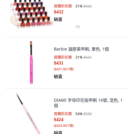
首購折扣價
31
%
$632
$432
缺貨
(
9
)
Barbie 凝膠美甲刷, 單色, 1個
首購折扣價
31
%
$631
$431
(
$431.00/1個
)
缺貨
DIAMI 字母印花指甲刷 16號, 混色, 1
個
首購折扣價
54
%
$930
$424
(
$424.00/1個
)
缺貨