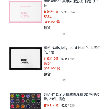
thinkofnail 美甲果凍墊板, 粉色的, 1
個
首購折扣價
57
%
$854
$364
(
$364.00/1個
)
缺貨
(
38
)
想想 Nails Jellyboard Nail Pad, 黑色
的, 1個
首購折扣價
57
%
$854
$364
(
$364.00/1個
)
缺貨
(
37
)
SHANY DIY 天鵝絨斑塊粉 3D 指甲裝
飾, 24件, 混色
首購折扣價
42
%
$630