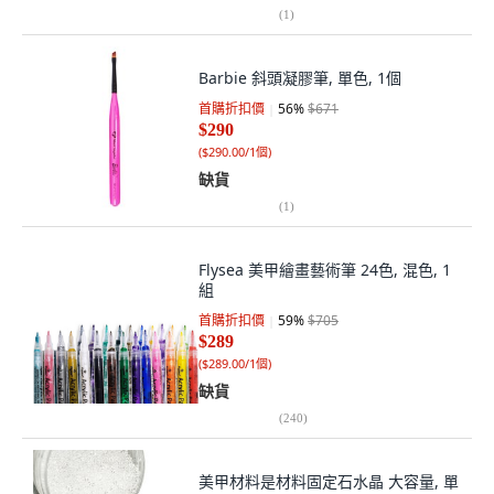
(
1
)
Barbie 斜頭凝膠筆, 單色, 1個
首購折扣價
56
%
$671
$290
(
$290.00/1個
)
缺貨
(
1
)
Flysea 美甲繪畫藝術筆 24色, 混色, 1
組
首購折扣價
59
%
$705
$289
(
$289.00/1個
)
缺貨
(
240
)
美甲材料是材料固定石水晶 大容量, 單