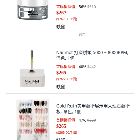
首購折扣價
56
%
$610
$267
(
$267.00/1個
)
缺貨
(
87
)
Nailmot 打磨鑽頭 5000 ~ 8000RPM,
混色, 1個
首購折扣價
40
%
$442
$265
(
$265.00/1個
)
缺貨
Gold Ruth美甲藝術展示用大理石藝術
板, 單色, 1個
首購折扣價
47
%
$509
$265
(
$265.00/1個
)