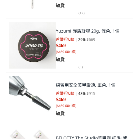
缺貨
(
12
)
Yuzumi 護盾凝膠 20g, 混色, 1個
首購折扣價
29
%
$669
$469
(
$469.00/1個
)
缺貨
(
9
)
練習用安全美甲鑽頭, 單色, 1個
首購折扣價
48
%
$915
$469
(
$469.00/1個
)
缺貨
BELOTTY The Studio美甲刷 細毛+粗