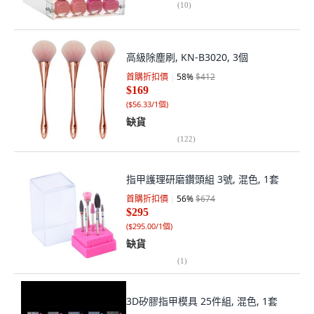
(
10
)
高級除塵刷, KN-B3020, 3個
首購折扣價
58
%
$412
$169
(
$56.33/1個
)
缺貨
(
122
)
指甲護理研磨鑽頭組 3號, 混色, 1套
首購折扣價
56
%
$674
$295
(
$295.00/1個
)
缺貨
(
1
)
3D矽膠指甲模具 25件組, 混色, 1套