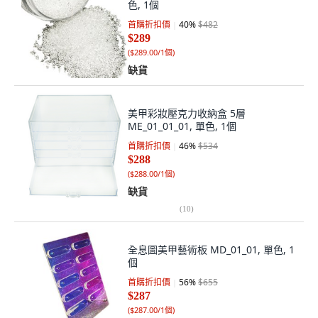
色, 1個
首購折扣價
40
%
$482
$289
(
$289.00/1個
)
缺貨
美甲彩妝壓克力收納盒 5層
ME_01_01_01, 單色, 1個
首購折扣價
46
%
$534
$288
(
$288.00/1個
)
缺貨
(
10
)
全息圖美甲藝術板 MD_01_01, 單色, 1
個
首購折扣價
56
%
$655
$287
(
$287.00/1個
)