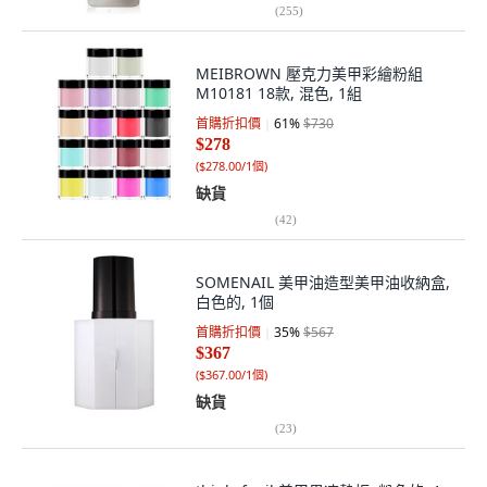
(
255
)
MEIBROWN 壓克力美甲彩繪粉組
M10181 18款, 混色, 1組
首購折扣價
61
%
$730
$278
(
$278.00/1個
)
缺貨
(
42
)
SOMENAIL 美甲油造型美甲油收納盒,
白色的, 1個
首購折扣價
35
%
$567
$367
(
$367.00/1個
)
缺貨
(
23
)