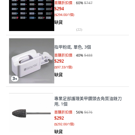
首購折扣價
60
%
$747
$294
(
$294.00/1個
)
缺貨
(
22
)
指甲粉底, 單色, 3個
首購折扣價
40
%
$488
$292
(
$97.33/1個
)
缺貨
專業足部護理美甲鑽頭去角質油銼刀
用, 1個
首購折扣價
56
%
$676
$292
(
$292.00/1個
)
缺貨