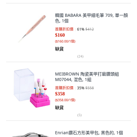
韓國 BABARA 美甲細毛筆 709, 單一顏
色, 1個
首購折扣價
61
%
$412
$160
(
$160.00/1個
)
缺貨
(
24
)
MEIBROWN 陶瓷美甲打磨鑽頭組
M07044, 混色, 1組
首購折扣價
35
%
$558
$358
(
$358.00/1個
)
缺貨
(
5
)
Enrian鑽石方形美甲包, 黑色的, 1個