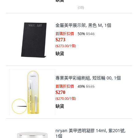
(
10
)
金屬美甲展示架, 黑色 M, 1個
首購折扣價
50
%
$546
$273
(
$273.00/1個
)
缺貨
專業美甲彩繪刷組, 短班輪 00, 1個
首購折扣價
49
%
$535
$270
(
$270.00/1個
)
缺貨
nryan 美甲透明凝膠 14ml, 紫201號,
1個