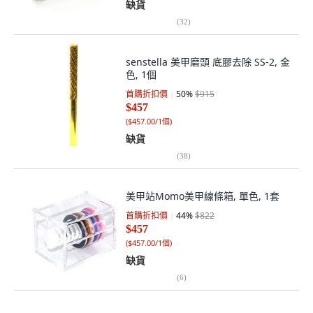
缺貨
(
32
)
senstella 美甲磨頭 底膠去除 SS-2, 金
色, 1個
首購折扣價
50
%
$915
$457
(
$457.00/1個
)
缺貨
(
38
)
美甲站Momo美甲線條箱, 單色, 1套
首購折扣價
44
%
$822
$457
(
$457.00/1個
)
缺貨
(
6
)