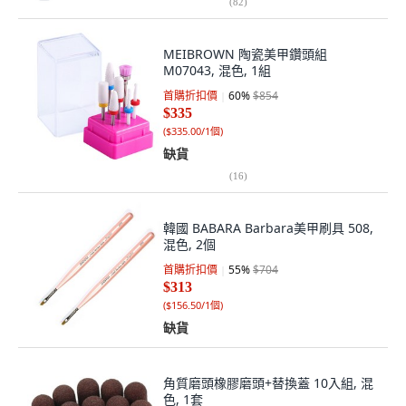
(
82
)
MEIBROWN 陶瓷美甲鑽頭組
M07043, 混色, 1組
首購折扣價
60
%
$854
$335
(
$335.00/1個
)
缺貨
(
16
)
韓國 BABARA Barbara美甲刷具 508,
混色, 2個
首購折扣價
55
%
$704
$313
(
$156.50/1個
)
缺貨
角質磨頭橡膠磨頭+替換蓋 10入組, 混
色, 1套