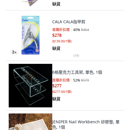
缺貨
CALA CALA指甲剪
首購折扣價
40
%
$464
$278
(
$139.00/1個
)
缺貨
(
19
)
6格壓克力工具架, 單色, 1個
首購折扣價
52
%
$579
$277
(
$277.00/1個
)
缺貨
JENIPER Nail Workbench 矽膠墊, 單
色, 1個