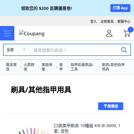
領取您的
$200
首購優惠卷!
打開 App
登入
註冊會員
客服中心
全部
酷澎首
火箭跨
美妝保
美
指甲彩繪用品/
刷具/其他指甲
頁
境
養
甲
工具
用具
刷具/其他指甲用具
篩選器
口袋美甲刷具 10種組 KN-B-3009, 1
套, 混色