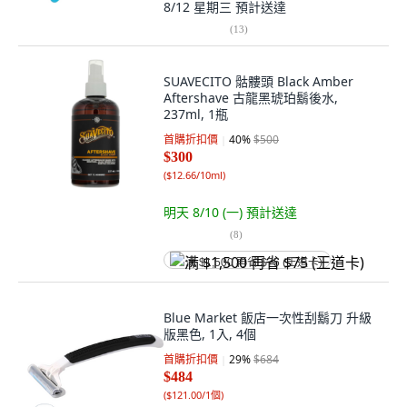
8/12 星期三
預計送達
(
13
)
SUAVECITO 骷髏頭 Black Amber
Aftershave 古龍黑琥珀鬍後水,
237ml, 1瓶
首購折扣價
40
%
$500
$300
(
$12.66/10ml
)
明天 8/10 (一)
預計送達
(
8
)
满 $1,500 再省 $75 (王道卡)
Blue Market 飯店一次性刮鬍刀 升級
版黑色, 1入, 4個
首購折扣價
29
%
$684
$484
(
$121.00/1個
)