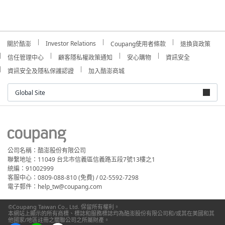
Investor Relations
關於酷澎
Coupang使用者條款
退換貨政策
信任管理中心
顧客隱私權政策通知
安心購物
資訊安全
資訊安全及隱私保護認證
加入酷澎商城
Global Site
公司名稱：酷澎股份有限公司
聯繫地址：11049 台北市信義區信義路五段7號13樓之1
統編：91002999
客服中心：0809-088-810 (免費) / 02-5592-7298
電子郵件：help_tw@coupang.com
©Coupang Taiwan Co., Ltd. 保留所有權利。
本網站上顯示的所有商標、標誌和服務標誌均為酷澎股份有限公司和/或其在美國和其
他國家/地區註冊之關聯公司之所屬財產。