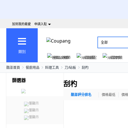
加到我的最愛
申請入駐
全部
類別
爸氣父親節
火箭速配
火箭跨境
酷澎首頁
餐廚用品
料理工具
刀/砧板
刮杓
篩選器
刮杓
酷澎評分排名
價格最低
價
僅顯示
僅顯示
僅顯示