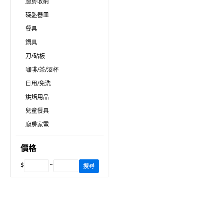
廚房收納
碗盤器皿
餐具
鍋具
刀/砧板
咖啡/茶/酒杯
日用/免洗
烘焙用品
兒童餐具
廚房家電
價格
$
~
搜尋