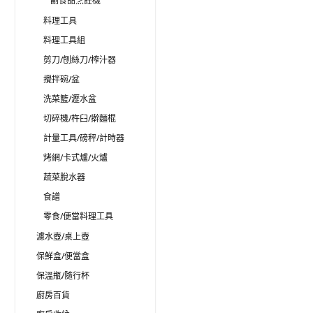
副食品烹飪機
料理工具
料理工具組
剪刀/刨絲刀/榨汁器
攪拌碗/盆
洗菜籃/瀝水盆
切碎機/杵臼/擀麵棍
計量工具/磅秤/計時器
烤網/卡式爐/火爐
蔬菜脫水器
食譜
零食/便當料理工具
濾水壺/桌上壺
保鮮盒/便當盒
保溫瓶/隨行杯
廚房百貨