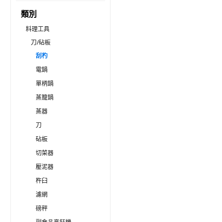
類別
料理工具
刀/砧板
刮杓
電鍋
單柄鍋
蒸籠鍋
蒸器
刀
砧板
切菜器
壓泥器
杵臼
濾網
磅秤