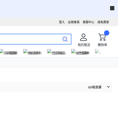
登入
註冊會員
客服中心
成為賣家
我的酷澎
購物車
文具圖書
食品飲料
生活用品
女性服飾
運動戶外
60
每頁筆