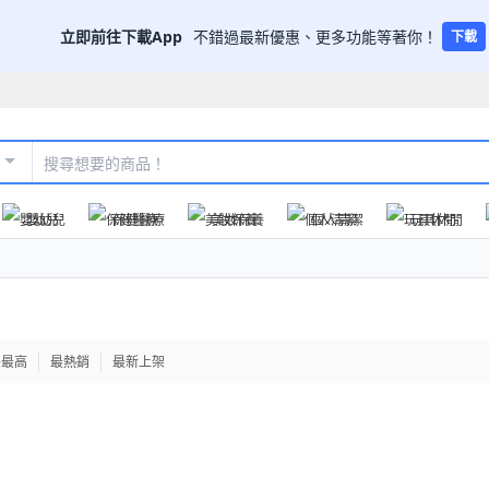
立即前往下載App
不錯過最新優惠、更多功能等著你！
下載
嬰幼兒
保健醫療
美妝保養
個人清潔
玩具休閒
格最高
最熱銷
最新上架