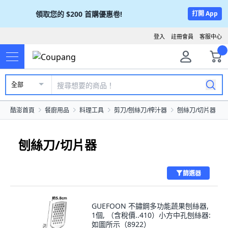
領取您的
$200
首購優惠卷!
打開 App
登入
註冊會員
客服中心
全部
酷澎首頁
餐廚用品
料理工具
剪刀/刨絲刀/榨汁器
刨絲刀/切片器
刨絲刀/切片器
篩選器
GUEFOON 不鏽鋼多功能蔬果刨絲器,
1個, （含稅價..410）小方中孔刨絲器:
如圖所示（8922）