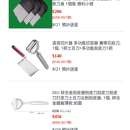
款刀身 1個裝 鋒利小號
$206
(
$206.00/1個
)
8/21
預計送達
波浪切片器 多功能切菜器 薯條花紋刀,
1個, 1把土豆刀+多功能削皮刀1把
$140
(
$140.00/1個
)
8/21
預計送達
DIU 鋅合金削皮器刨皮刀刮皮刀削皮
刀打皮刀土豆刀瓜刨削皮器, 1個, 鋅合
金鋸齒薄款:如圖
60
%
$1,142
$456
(
$456.00/1個
)
8/19
預計送達