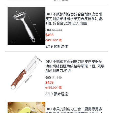
DIU 不銹鋼削皮器鋅合金刨刨皮器削
皮刀削蘋果神器水果刀去皮器多功能,
1個, 鋅合金y型削皮刀:如圖
60
%
$1,233
$493
(
$493.00/1個
)
8/19
預計送達
DIU 不銹鋼甘蔗剝皮刀削皮刨皮器多
功能切絲器鱷魚紋路帶尾環, 1個, 尾環
刨蔥削皮刀:如圖
60
%
$1,149
$459
(
$459.00/1個
)
8/19
預計送達
DIU 水果刀削皮刀三合一廚房專用多