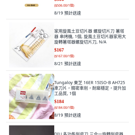
(
$506.00/1個
)
8/19
預計送達
家用旋風土豆切片器 螺旋切片刀 薯塔
器 串烤機, 1個, 旋風土豆切片器家用大
旋轉薯塔器螺旋切片刀, N/A
$167
(
$167.00/1個
)
8/21
預計送達
Tungaloy 東芝 16ER 15ISO-B AH725
車刀片，精密車削，耐磨穩定，提升加
工品質, 1個
$184
(
$184.00/1個
)
8/19
預計送達
DIU 多功能削皮刀 三合一旋轉削皮器