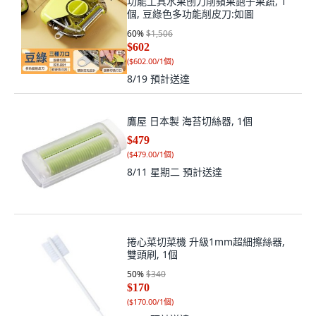
功能工具水果刨刀削蘋果鉋子果蔬, 1
個, 豆綠色多功能削皮刀:如圖
60
%
$1,506
$602
(
$602.00/1個
)
8/19
預計送達
鷹屋 日本製 海苔切絲器, 1個
$479
(
$479.00/1個
)
8/11 星期二
預計送達
捲心菜切菜機 升級1mm超細擦絲器,
雙頭刷, 1個
50
%
$340
$170
(
$170.00/1個
)