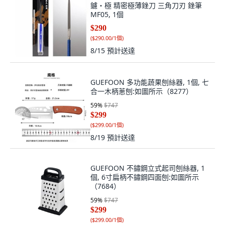
鑢・極 精密極薄銼刀 三角刀刃 銼筆
MF05, 1個
$290
(
$290.00/1個
)
8/15
預計送達
GUEFOON 多功能蔬果刨絲器, 1個, 七
合一木柄蔥刨:如圖所示（8277）
59
%
$747
$299
(
$299.00/1個
)
8/19
預計送達
GUEFOON 不鏽鋼立式起司刨絲器, 1
個, 6寸扁柄不鏽鋼四面刨:如圖所示
（7684）
59
%
$747
$299
(
$299.00/1個
)