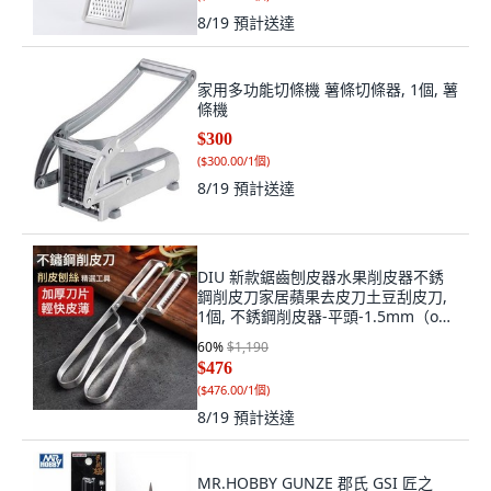
8/19
預計送達
家用多功能切條機 薯條切條器, 1個, 薯
條機
$300
(
$300.00/1個
)
8/19
預計送達
DIU 新款鋸齒刨皮器水果削皮器不銹
鋼削皮刀家居蘋果去皮刀土豆刮皮刀,
1個, 不銹鋼削皮器-平頭-1.5mm（opp
袋裝）:如圖
60
%
$1,190
$476
(
$476.00/1個
)
8/19
預計送達
MR.HOBBY GUNZE 郡氏 GSI 匠之