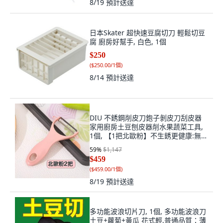
8/19
預計送達
日本Skater 超快速豆腐切刀 輕鬆切豆
腐 廚房好幫手, 白色, 1個
$250
(
$250.00/1個
)
8/14
預計送達
DIU 不銹鋼削皮刀鉋子剝皮刀刮皮器
家用廚房土豆刨皮器削水果蔬菜工具,
1個, 【1把北歐粉】不生銹更健康:無規
格
59
%
$1,147
$459
(
$459.00/1個
)
8/19
預計送達
多功能波浪切片刀, 1個, 多功能波浪刀
土豆+蘿蔔+黃瓜 花式輕,普通品質：薄