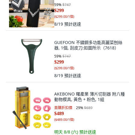
59
%
$747
$299
(
$299.00/1個
)
8/19
預計送達
GUEFOON 不鏽鋼多功能高麗菜刨絲
器, 1個, 刮皮刀:如圖所示（7618）
59
%
$747
$299
(
$299.00/1個
)
8/19
預計送達
AKEBONO 曙產業 薄片切割器 附八種
動物模具, 黃色 + 粉色, 1組
首購折扣價
29
%
$689
$489
(
$489.00/1個
)
明天 8/8 (六)
預計送達