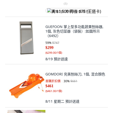
(
1
)
满 $1,500 再省 $75 (王道卡)
GUEFOON 掌上型多功能蔬果刨絲器,
1個, 灰色切菜器（袋裝）:如圖所示
（6492）
59
%
$747
$299
(
$299.00/1個
)
8/19
預計送達
GOMDORI 完美刨絲刀, 1個, 混合顏色
首購折扣價
30
%
$661
$461
(
$461.00/1個
)
8/11 星期二
預計送達