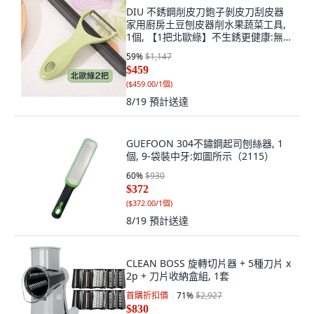
DIU 不銹鋼削皮刀鉋子剝皮刀刮皮器
家用廚房土豆刨皮器削水果蔬菜工具,
1個, 【1把北歐綠】不生銹更健康:無規
格
59
%
$1,147
$459
(
$459.00/1個
)
8/19
預計送達
GUEFOON 304不鏽鋼起司刨絲器, 1
個, 9-袋裝中牙:如圖所示（2115）
60
%
$930
$372
(
$372.00/1個
)
8/19
預計送達
CLEAN BOSS 旋轉切片器 + 5種刀片 x
2p + 刀片收納盒組, 1套
首購折扣價
71
%
$2,927
$830