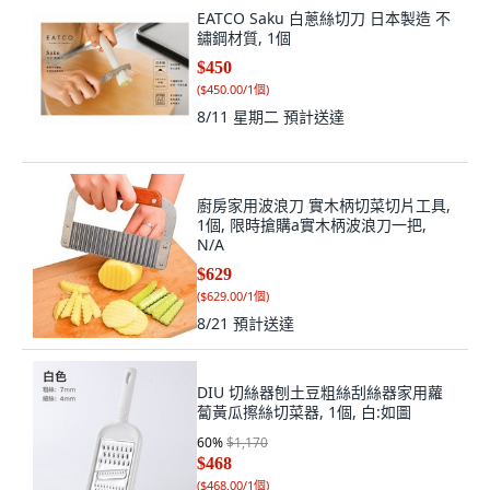
EATCO Saku 白蔥絲切刀 日本製造 不
鏽鋼材質, 1個
$450
(
$450.00/1個
)
8/11 星期二
預計送達
廚房家用波浪刀 實木柄切菜切片工具,
1個, 限時搶購a實木柄波浪刀一把,
N/A
$629
(
$629.00/1個
)
8/21
預計送達
DIU 切絲器刨土豆粗絲刮絲器家用蘿
蔔黃瓜擦絲切菜器, 1個, 白:如圖
60
%
$1,170
$468
(
$468.00/1個
)