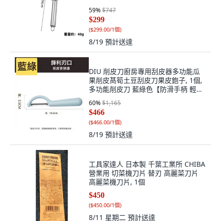
59
%
$747
$299
(
$299.00/1個
)
8/19
預計送達
DIU 削皮刀廚房專用刮皮器多功能瓜
果削皮萵筍土豆刮皮刀果皮鉋子, 1個,
多功能削皮刀 藍綠色【防滑手柄 輕鬆
去皮】:如圖
60
%
$1,165
$466
(
$466.00/1個
)
8/19
預計送達
工具家達人 日本製 千葉工業所 CHIBA
營業用 切菜機刀片 替刃 高麗菜刀片
高麗菜機刀片, 1個
$450
(
$450.00/1個
)
8/11 星期二
預計送達