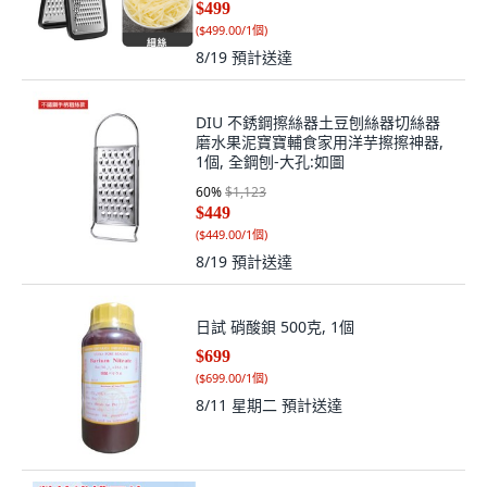
$499
(
$499.00/1個
)
8/19
預計送達
DIU 不銹鋼擦絲器土豆刨絲器切絲器
磨水果泥寶寶輔食家用洋芋擦擦神器,
1個, 全鋼刨-大孔:如圖
60
%
$1,123
$449
(
$449.00/1個
)
8/19
預計送達
日試 硝酸鋇 500克, 1個
$699
(
$699.00/1個
)
8/11 星期二
預計送達