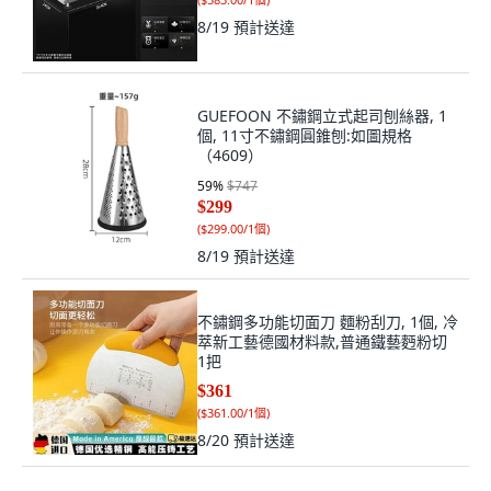
8/19
預計送達
GUEFOON 不鏽鋼立式起司刨絲器, 1
個, 11寸不鏽鋼圓錐刨:如圖規格
（4609）
59
%
$747
$299
(
$299.00/1個
)
8/19
預計送達
不鏽鋼多功能切面刀 麵粉刮刀, 1個, 冷
萃新工藝德國材料款,普通鐵藝麪粉切
1把
$361
(
$361.00/1個
)
8/20
預計送達