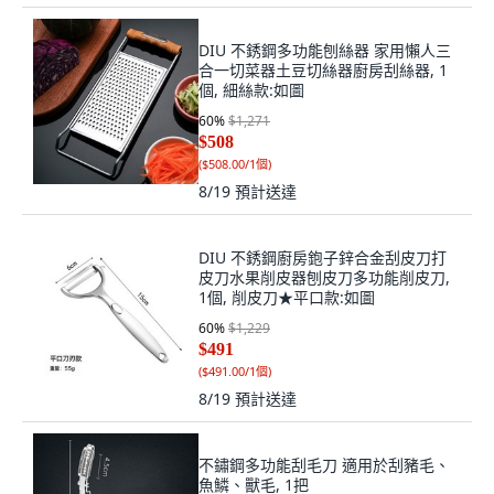
DIU 不銹鋼多功能刨絲器 家用懶人三
合一切菜器土豆切絲器廚房刮絲器, 1
個, 細絲款:如圖
60
%
$1,271
$508
(
$508.00/1個
)
8/19
預計送達
DIU 不銹鋼廚房鉋子鋅合金刮皮刀打
皮刀水果削皮器刨皮刀多功能削皮刀,
1個, 削皮刀★平口款:如圖
60
%
$1,229
$491
(
$491.00/1個
)
8/19
預計送達
不鏽鋼多功能刮毛刀 適用於刮豬毛、
魚鱗、獸毛, 1把