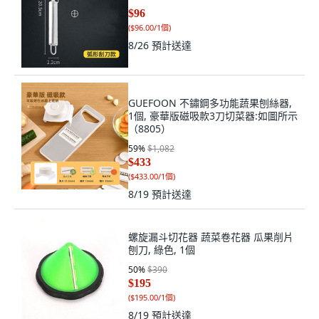
$96
(
$96.00/1個
)
8/26
預計送達
GUEFOON 不鏽鋼多功能蔬果刨絲器,
1個, 豪華版磁吸款3刀切菜器:如圖所示
（8805）
59
%
$1,082
$433
(
$433.00/1個
)
8/19
預計送達
螺旋漏斗切花器 蔬菜卷花器 瓜果削片
刨刀, 綠色, 1個
50
%
$390
$195
(
$195.00/1個
)
8/19
預計送達