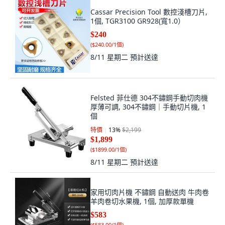
Cassar Precision Tool 數控淺槽刀片,
1個, TGR3100 GR928(寬1.0）
$240
(
$240.00/1個
)
8/11 星期二
預計送達
Felsted 菲仕德 304不鏽鋼手動切肉機
厚薄可調, 304不鏽鋼｜手動切片機, 1
個
特價
13
%
$2,199
$1,899
(
$1899.00/1個
)
8/11 星期二
預計送達
家用切肉片機 不鏽鋼 自動送肉 牛肉卷
羊肉卷切水果機, 1個, 加厚款單機
$583
(
$583.00/1個
)