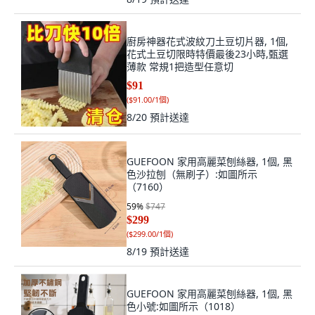
廚房神器花式波紋刀土豆切片器, 1個,
花式土豆切限時特價最後23小時,甄選
薄款 常規1把造型任意切
$91
(
$91.00/1個
)
8/20
預計送達
GUEFOON 家用高麗菜刨絲器, 1個, 黑
色沙拉刨（無刷子）:如圖所示
（7160）
59
%
$747
$299
(
$299.00/1個
)
8/19
預計送達
GUEFOON 家用高麗菜刨絲器, 1個, 黑
色小號:如圖所示（1018）