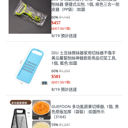
刨絲器 便捷式瓜刨, 1個, 綠色三合一削
皮器（PP袋）:如圖
60
%
$1,143
$457
(
$457.00/1個
)
8/19
預計送達
DIU 土豆絲擦絲器家用切絲器不傷手
黃瓜蘿蔔刨絲神器廚房用品切菜工具,
1個, 藍色:如圖
60
%
$1,253
$501
(
$501.00/1個
)
8/19
預計送達
GUEFOON 多功能蔬果切條器, 1個, 黑
色原版加厚（袋裝）:如圖所示
（3164）
59
%
$1,247