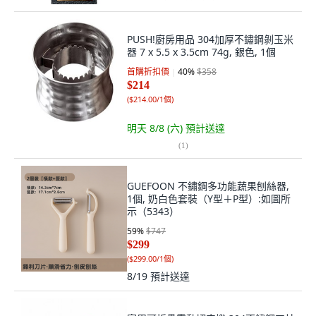
PUSH!廚房用品 304加厚不鏽鋼剝玉米
器 7 x 5.5 x 3.5cm 74g, 銀色, 1個
首購折扣價
40
%
$358
$214
(
$214.00/1個
)
明天 8/8 (六)
預計送達
(
1
)
GUEFOON 不鏽鋼多功能蔬果刨絲器,
1個, 奶白色套裝（Y型＋P型）:如圖所
示（5343）
59
%
$747
$299
(
$299.00/1個
)
8/19
預計送達