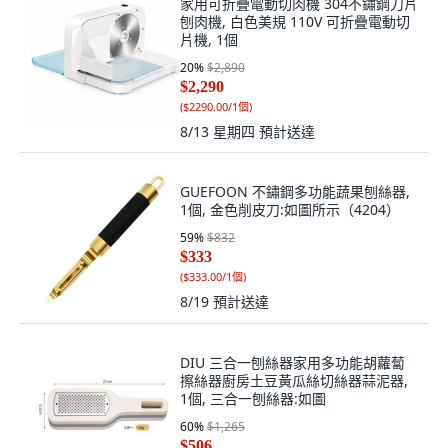
家用可折疊電動切肉機 304不鏽鋼刀片
刨肉機, 白色美規 110V 可折疊電動切
片機, 1個
20
%
$2,890
$2,290
(
$2290.00/1個
)
8/13 星期四
預計送達
GUEFOON 不鏽鋼多功能蔬果刨絲器,
1個, 金色削皮刀:如圖所示（4204）
59
%
$832
$333
(
$333.00/1個
)
8/19
預計送達
DIU 三合一刨絲器家用多功能胡蘿蔔
擦絲器廚房土豆黃瓜絲切絲器蒜泥器,
1個, 三合一刨絲器:如圖
60
%
$1,265
$506