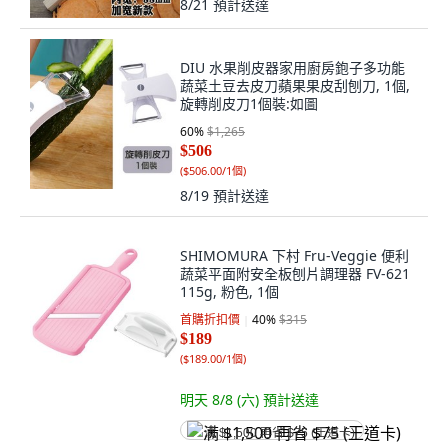
8/21
預計送達
DIU 水果削皮器家用廚房鉋子多功能
蔬菜土豆去皮刀蘋果果皮刮刨刀, 1個,
旋轉削皮刀1個裝:如圖
60
%
$1,265
$506
(
$506.00/1個
)
8/19
預計送達
SHIMOMURA 下村 Fru-Veggie 便利
蔬菜平面附安全板刨片調理器 FV-621
115g, 粉色, 1個
首購折扣價
40
%
$315
$189
(
$189.00/1個
)
明天 8/8 (六)
預計送達
满 $1,500 再省 $75 (王道卡)