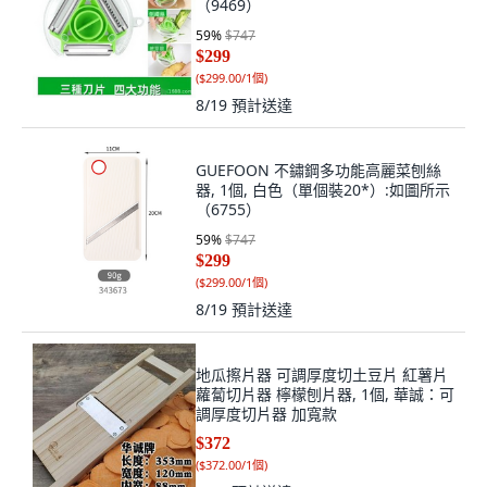
（9469）
59
%
$747
$299
(
$299.00/1個
)
8/19
預計送達
GUEFOON 不鏽鋼多功能高麗菜刨絲
器, 1個, 白色（單個裝20*）:如圖所示
（6755）
59
%
$747
$299
(
$299.00/1個
)
8/19
預計送達
地瓜擦片器 可調厚度切土豆片 紅薯片
蘿蔔切片器 檸檬刨片器, 1個, 華誠：可
調厚度切片器 加寬款
$372
(
$372.00/1個
)