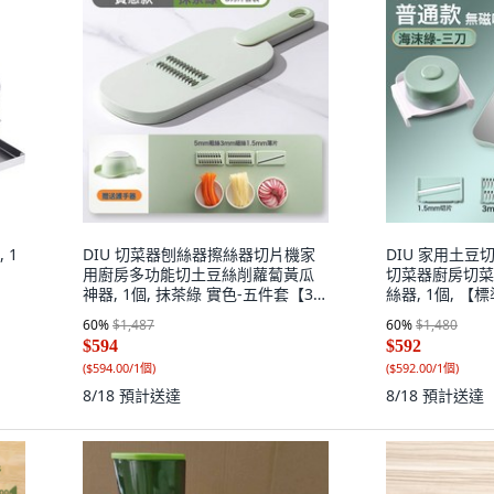
 1
DIU 切菜器刨絲器擦絲器切片機家
DIU 家用土
用廚房多功能切土豆絲削蘿蔔黃瓜
切菜器廚房切菜
神器, 1個, 抹茶綠 實色-五件套【3刀
絲器, 1個, 
片+護手器】:如圖
如圖
60
%
$1,487
60
%
$1,480
$594
$592
(
$594.00/1個
)
(
$592.00/1個
)
8/18
預計送達
8/18
預計送達