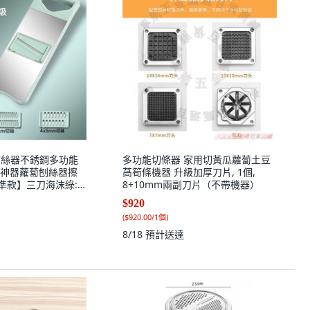
豆切絲器不銹鋼多功能
多功能切條器 家用切黃瓜蘿蔔土豆
神器蘿蔔刨絲器擦
萵筍條機器 升級加厚刀片, 1個,
【標準款】三刀海沫綠:
8+10mm兩副刀片（不帶機器）
$920
(
$920.00/1個
)
8/18
預計送達