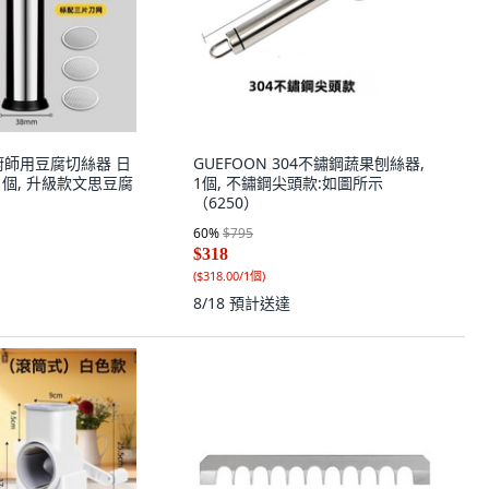
廚師用豆腐切絲器 日
GUEFOON 304不鏽鋼蔬果刨絲器,
1個, 升級款文思豆腐
1個, 不鏽鋼尖頭款:如圖所示
（6250）
60
%
$795
$318
(
$318.00/1個
)
8/18
預計送達