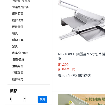
保鮮盒/便當盒
保溫瓶/隨行杯
廚房百貨
廚房收納
碗盤器皿
餐具
料理工具
鍋具
咖啡/茶/酒杯
NEXTORCH 納麗德 9.5寸切片機,
個
日用/免洗
$1,200
烘焙用品
(
$1200.00/1個
)
兒童餐具
後天 8/8 (六)
預計送達
廚房家電
價格
$
~
搜尋