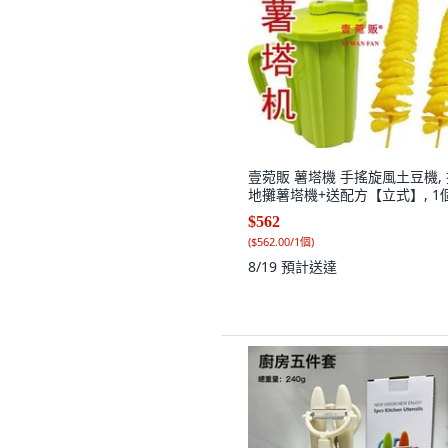
壹菀販 薯塔機 手搖旋風土豆機,
地攤薯塔機+送配方【立式】, 1
$562
(
$562.00/1個
)
8/19
預計送達