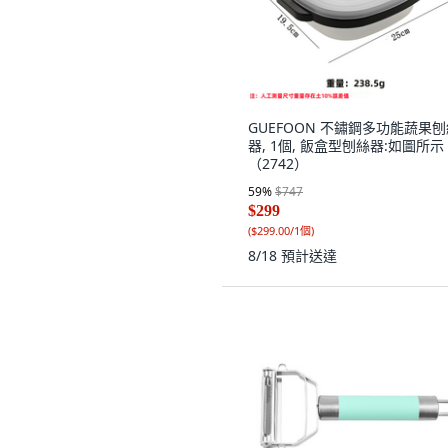
GUEFOON 不鏽鋼多功能蔬果
器, 1個, 飯盒型刨絲器:如圖所示
（2742）
59
%
$747
$299
(
$299.00/1個
)
8/18
預計送達