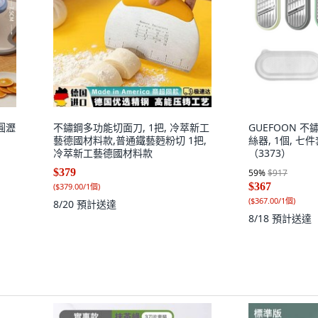
圓瀝
不鏽鋼多功能切面刀, 1把, 冷萃新工
GUEFOON 
藝德國材料款,普通鐵藝麪粉切 1把,
絲器, 1個, 七
冷萃新工藝德國材料款
（3373）
$379
59
%
$917
$367
(
$379.00/1個
)
(
$367.00/1個
)
8/20
預計送達
8/18
預計送達