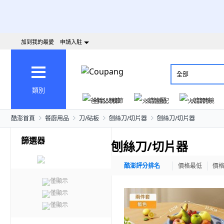
加到我的最愛
申請入駐
全部
類別
爸氣父親節
火箭速配
火箭跨境
酷澎首頁
餐廚用品
刀/砧板
刨絲刀/切片器
刨絲刀/切片器
篩選器
刨絲刀/切片器
酷澎評分排名
價格最低
價
僅顯示
僅顯示
僅顯示