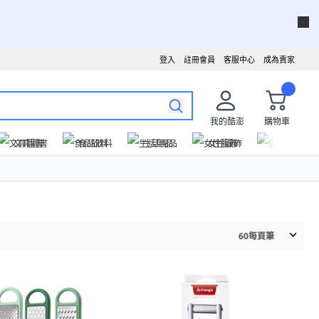
登入
註冊會員
客服中心
成為賣家
我的酷澎
購物車
文具圖書
食品飲料
生活用品
女性服飾
運動戶外
60
每頁筆