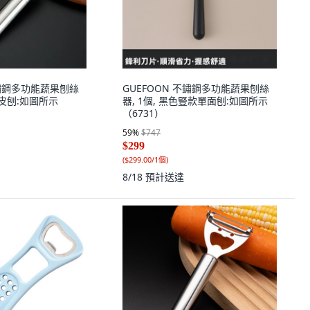
不鏽鋼多功能蔬果刨絲
GUEFOON 不鏽鋼多功能蔬果刨絲
削皮刨:如圖所示
器, 1個, 黑色豎款單面刨:如圖所示
（6731）
59
%
$747
$299
(
$299.00/1個
)
8/18
預計送達