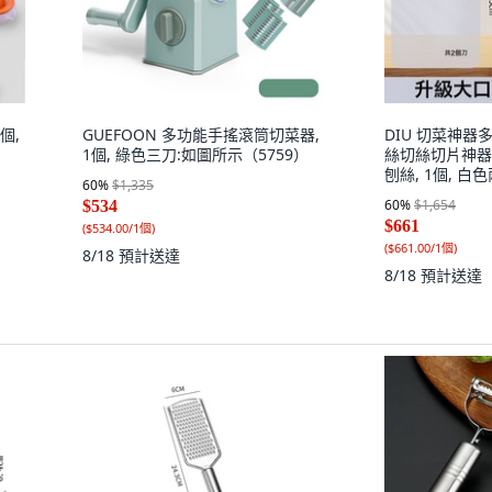
個,
GUEFOON 多功能手搖滾筒切菜器,
DIU 切菜神
1個, 綠色三刀:如圖所示（5759）
絲切絲切片神器
刨絲, 1個, 白
60
%
$1,335
60
%
$1,654
$534
$661
(
$534.00/1個
)
(
$661.00/1個
)
8/18
預計送達
8/18
預計送達