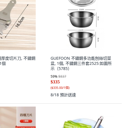
調厚度切片刀, 不鏽鋼
GUEFOON 不鏽鋼多功能刨絲切菜
1個
盆, 1個, 不鏽鋼三件套2525:如圖所
示（5785）
59
%
$837
$335
(
$335.00/1個
)
8/18
預計送達