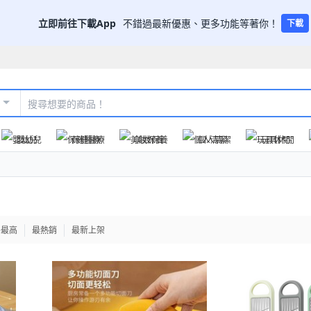
立即前往下載App
不錯過最新優惠、更多功能等著你！
下載
嬰幼兒
保健醫療
美妝保養
個人清潔
玩具休閒
格最高
最熱銷
最新上架