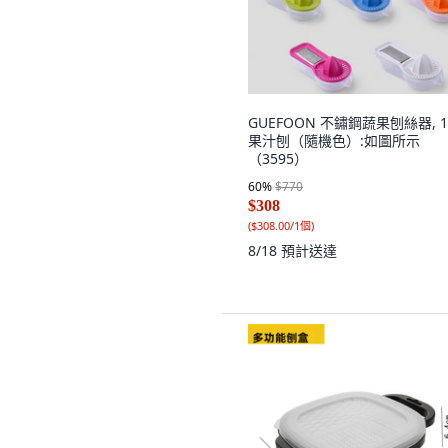
GUEFOON 不鏽鋼蔬果刨絲器, 1
果汁刨（隨機色）:如圖所示
（3595）
60
%
$770
$308
(
$308.00/1個
)
8/18
預計送達