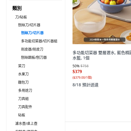
類別
刀/砧板
刨絲刀/切片器
刨絲刀/切片器
多功能切菜器/切片器組
削皮器/削皮刀
多功能切菜器 雙層瀝水, 藍色橢
刨絲鋼板/刨刀器
水籃, 1個
菜刀
50
%
$758
$379
水果刀
(
$379.00/1個
)
麵包刀
8/18
預計送達
多用途刀
刀具組
刀具配件
砧板
濾水壺/桌上壺