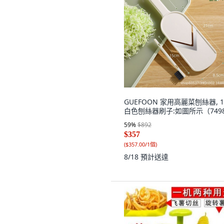
GUEFOON 家用高麗菜刨絲器, 1
白色刨絲器刷子:如圖所示（749
59
%
$892
$357
(
$357.00/1個
)
8/18
預計送達