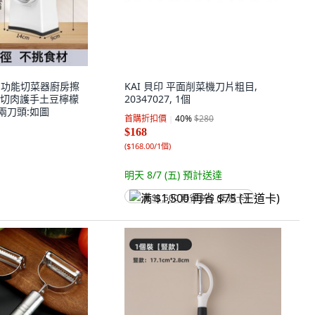
器多功能切菜器廚房擦
KAI 貝印 平面削菜機刀片粗目,
切肉護手土豆檸檬
20347027, 1個
色兩刀頭:如圖
首購折扣價
40
%
$280
$168
(
$168.00/1個
)
明天 8/7 (五)
預計送達
满 $1,500 再省 $75 (王道卡)