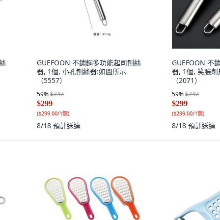
刨絲
GUEFOON 不鏽鋼多功能起司刨絲
GUEFOON 
器, 1個, 小孔刨絲器:如圖所示
器, 1個, 笑臉
（5557）
（2071）
59
%
$747
59
%
$747
$299
$299
(
$299.00/1個
)
(
$299.00/1個
)
8/18
預計送達
8/18
預計送達