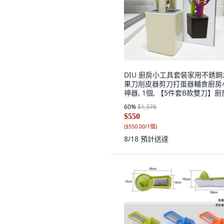
DIU 廚房小工具套裝家用不銹鋼
果刀削皮器剪刀打蛋器輔食廚房
神器, 1個, 【5件套B款雙刀】
工具-奶油風:如圖
60
%
$1,376
$550
(
$550.00/1個
)
8/18
預計送達