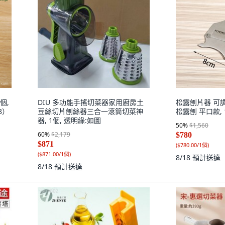
個,
DIU 多功能手搖切菜器家用廚房土
松露刨片器 可
8）
豆絲切片刨絲器三合一滾筒切菜神
松露刨 平口款, 
器, 1個, 透明綠:如圖
50
%
$1,560
60
%
$2,179
$780
$871
(
$780.00/1個
)
(
$871.00/1個
)
8/18
預計送達
8/18
預計送達