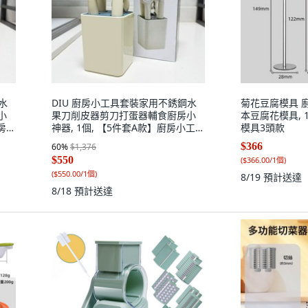
水
DIU 廚房小工具套裝家用不銹鋼水
菊花豆腐模具 
小
果刀削皮器剪刀打蛋器輔食廚房小
本豆腐花模具, 
廚房小
神器, 1個, 【5件套A款】廚房小工
模具3頭款
具-奶油風:如圖
$366
60
%
$1,376
$550
(
$366.00/1個
)
(
$550.00/1個
)
8/19
預計送達
8/18
預計送達