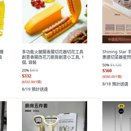
 擺
多功能火腿腸香腸切花器切花工具
Shining Sta
個
創意香腸改花刀廚房創意小工具, 1
惠選切菜器星閃lo
個, 袋裝
50
%
$1,120
20
%
$415
$560
$332
(
$560.00/1個
)
(
$332.00/1個
)
8/18
預計送達
8/19
預計送達