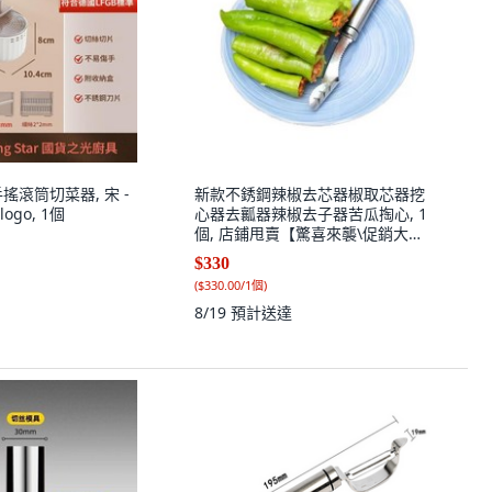
r 手搖滾筒切菜器, 宋 -
新款不銹鋼辣椒去芯器椒取芯器挖
go, 1個
心器去瓤器辣椒去子器苦瓜掏心, 1
個, 店鋪甩賣【驚喜來襲\促銷大
降】,升級加厚：雙面鋸齒【1把裝】
$330
取芯不費3
(
$330.00/1個
)
8/19
預計送達