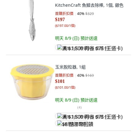
KitchenCraft 魚鱗去除棒, 1個, 銀色
首購折扣價
40
%
$329
$197
(
$197.00/1個
)
明天 8/9 (日)
預計送達
满 $1,500 再省 $75 (王道卡)
玉米脫粒器, 1組
首購折扣價
40
%
$169
$101
(
$101.00/1個
)
明天 8/9 (日)
預計送達
(
4
)
满 $1,500 再省 $75 (王道卡)
$8 酷澎幣回饋