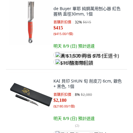
de Buyer 畢耶 純鋼萬用刨心器 紅色
握柄 直徑30mm, 1個
首購折扣價
32
%
$615
$415
(
$415.00/1個
)
明天 8/9 (日)
預計送達
满 $1,500 再省 $75 (王道卡)
$16 酷澎幣回饋
KAI 貝印 SHUN 旬 削皮刀 6cm, 銀色
+ 黑色, 1個
首購折扣價
8
%
$2,380
$2,180
(
$2180.00/1個
)
明天 8/9 (日)
預計送達
(
2
)