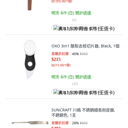
(
$1355.00/1個
)
明天 8/9 (日)
預計送達
(
1
)
满 $1,500 再省 $75 (王道卡)
OXO 3in1 酪梨去核切片器, Black, 1個
首購折扣價
40
%
$359
$215
(
$215.00/1個
)
明天 8/9 (日)
預計送達
(
22
)
满 $1,500 再省 $75 (王道卡)
SUNCRAFT 川嶋 不銹鋼細長削皮器,
不銹鋼色, 1支
首購折扣價
28
%
$692