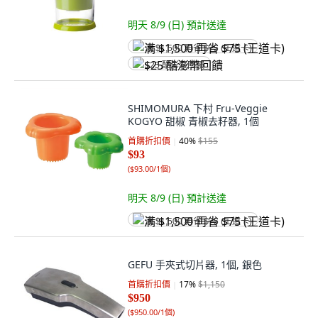
明天 8/9 (日)
預計送達
满 $1,500 再省 $75 (王道卡)
$25 酷澎幣回饋
SHIMOMURA 下村 Fru-Veggie
KOGYO 甜椒 青椒去籽器, 1個
首購折扣價
40
%
$155
$93
(
$93.00/1個
)
明天 8/9 (日)
預計送達
满 $1,500 再省 $75 (王道卡)
GEFU 手夾式切片器, 1個, 銀色
首購折扣價
17
%
$1,150
$950
(
$950.00/1個
)