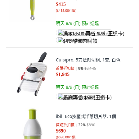
$415
(
$415.00/1個
)
明天 8/9 (日)
預計送達
满 $1,500 再省 $75 (王道卡)
$16 酷澎幣回饋
Cuisipro. 5刀法刨切組, 1套, 白色
首購折扣價
9
%
$2,145
$1,945
明天 8/9 (日)
預計送達
最高再省 $98 (王道卡)
ibili Eco按壓式洋蔥切片器, 1個
首購折扣價
22
%
$890
$690
(
$690.00/1個
)