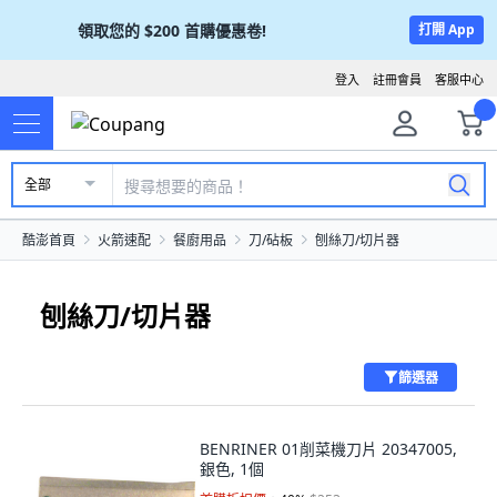
領取您的
$200
首購優惠卷!
打開 App
登入
註冊會員
客服中心
全部
酷澎首頁
火箭速配
餐廚用品
刀/砧板
刨絲刀/切片器
刨絲刀/切片器
篩選器
BENRINER 01削菜機刀片 20347005,
銀色, 1個