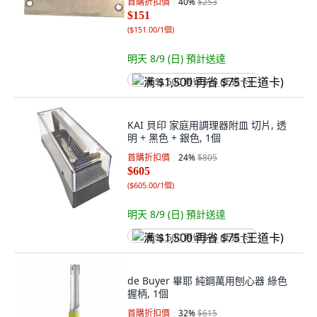
首購折扣價
40
%
$253
$151
(
$151.00/1個
)
明天 8/9 (日)
預計送達
满 $1,500 再省 $75 (王道卡)
KAI 貝印 家庭用調理器附皿 切片, 透
明 + 黑色 + 銀色, 1個
首購折扣價
24
%
$805
$605
(
$605.00/1個
)
明天 8/9 (日)
預計送達
满 $1,500 再省 $75 (王道卡)
de Buyer 畢耶 純鋼萬用刨心器 綠色
握柄, 1個
首購折扣價
32
%
$615