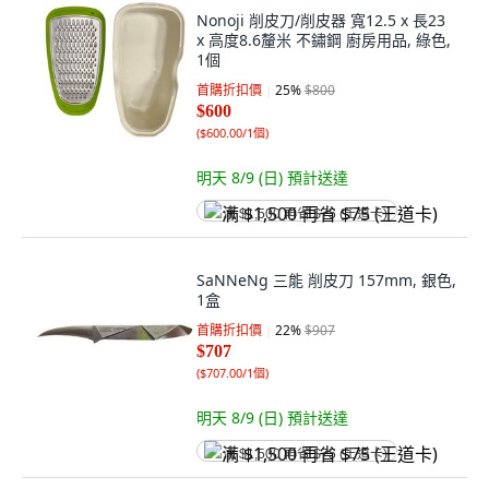
Nonoji 削皮刀/削皮器 寬12.5 x 長23
x 高度8.6釐米 不鏽鋼 廚房用品, 綠色,
1個
首購折扣價
25
%
$800
$600
(
$600.00/1個
)
明天 8/9 (日)
預計送達
满 $1,500 再省 $75 (王道卡)
SaNNeNg 三能 削皮刀 157mm, 銀色,
1盒
首購折扣價
22
%
$907
$707
(
$707.00/1個
)
明天 8/9 (日)
預計送達
满 $1,500 再省 $75 (王道卡)