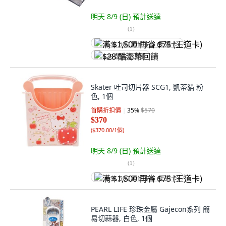
明天 8/9 (日)
預計送達
(
1
)
满 $1,500 再省 $75 (王道卡)
$28 酷澎幣回饋
Skater 吐司切片器 SCG1, 凱蒂貓 粉
色, 1個
首購折扣價
35
%
$570
$370
(
$370.00/1個
)
明天 8/9 (日)
預計送達
(
1
)
满 $1,500 再省 $75 (王道卡)
PEARL LIFE 珍珠金屬 Gajecon系列 簡
易切蒜器, 白色, 1個