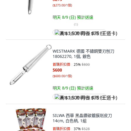
(
$273.00/1個
)
明天 8/9 (日)
預計送達
(
1
)
满 $1,500 再省 $75 (王道卡)
WESTMARK 德國 不鏽鋼雙刃刨刀
18062270, 1個, 銀色
首購折扣價
25
%
$800
$600
(
$600.00/1個
)
明天 8/9 (日)
預計送達
满 $1,500 再省 $75 (王道卡)
SILWA 西華 黑晶鑽碳鍍膜削皮刀
14cm, 白色柄, 1組
首購折扣價
37
%
$528