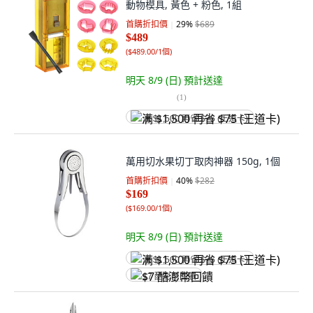
動物模具, 黃色 + 粉色, 1組
首購折扣價
29
%
$689
$489
(
$489.00/1個
)
明天 8/9 (日)
預計送達
(
1
)
满 $1,500 再省 $75 (王道卡)
萬用切水果切丁取肉神器 150g, 1個
首購折扣價
40
%
$282
$169
(
$169.00/1個
)
明天 8/9 (日)
預計送達
满 $1,500 再省 $75 (王道卡)
$7 酷澎幣回饋