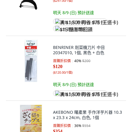
(
$297.00/1個
)
明天 8/9 (日)
預計送達
满 $1,500 再省 $75 (王道卡)
$15 酷澎幣回饋
BENRINER 削菜機刀片 中目
20347010, 1個, 黑色 + 白色
首購折扣價
40
%
$200
$120
(
$120.00/1個
)
明天 8/9 (日)
預計送達
满 $1,500 再省 $75 (王道卡)
AKEBONO 曙產業 手作洋芋片器 10.3
x 23.3 x 24cm, 白色, 1個
首購折扣價
36
%
$554
$354