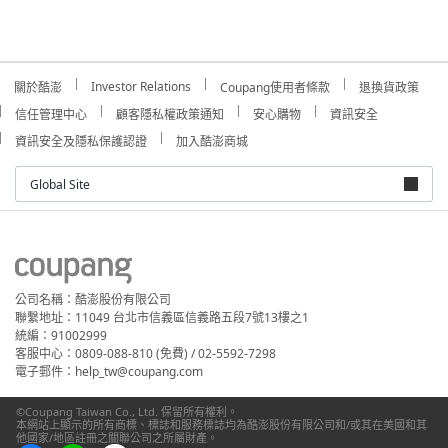
Investor Relations
關於酷澎
Coupang使用者條款
退換貨政策
信任管理中心
顧客隱私權政策通知
安心購物
資訊安全
資訊安全及隱私保護認證
加入酷澎商城
Global Site
公司名稱：酷澎股份有限公司
聯繫地址：11049 台北市信義區信義路五段7號13樓之1
統編：91002999
客服中心：0809-088-810 (免費) / 02-5592-7298
電子郵件：help_tw@coupang.com
©Coupang Taiwan Co., Ltd. 保留所有權利。
本網站上顯示的所有商標、標誌和服務標誌均為酷澎股份有限公司和/或其在美國和其
他國家/地區註冊之關聯公司之所屬財產。