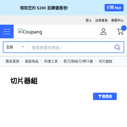
領取您的
$200
首購優惠卷!
打開 App
登入
註冊會員
客服中心
全部
酷澎首頁
餐廚用品
料理工具
剪刀/刨絲刀/榨汁器
切片器組
切片器組
篩選器