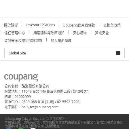
Investor Relations
關於酷澎
Coupang使用者條款
退換貨政策
信任管理中心
顧客隱私權政策通知
安心購物
資訊安全
資訊安全及隱私保護認證
加入酷澎商城
Global Site
公司名稱：酷澎股份有限公司
聯繫地址：11049 台北市信義區信義路五段7號13樓之1
統編：91002999
客服中心：0809-088-810 (免費) / 02-5592-7298
電子郵件：help_tw@coupang.com
©Coupang Taiwan Co., Ltd. 保留所有權利。
本網站上顯示的所有商標、標誌和服務標誌均為酷澎股份有限公司和/或其在美國和其
他國家/地區註冊之關聯公司之所屬財產。