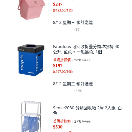
$247
(
$123.50/1個
)
8/12 星期三
預計送達
(
16
)
Fabulous 可回收折疊分類垃圾桶 40
公升, 藍色 + 一般黑色, 1個
首購折扣價
58
%
$475
$197
(
$197.00/1個
)
8/12 星期三
預計送達
(
679
)
Sense2030 分類回收箱 2層 2入組, 白
色
首購折扣價
27
%
$730
$530