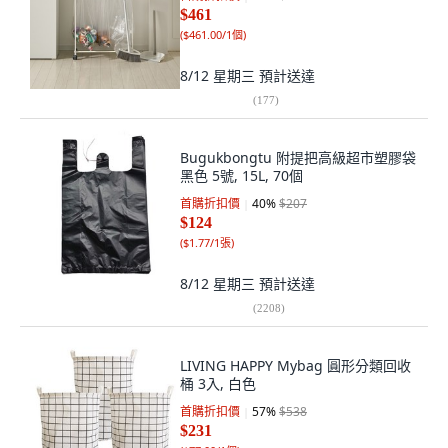
$461
(
$461.00/1個
)
8/12 星期三
預計送達
(
177
)
Bugukbongtu 附提把高級超市塑膠袋
黑色 5號, 15L, 70個
首購折扣價
40
%
$207
$124
(
$1.77/1張
)
8/12 星期三
預計送達
(
2208
)
LIVING HAPPY Mybag 圓形分類回收
桶 3入, 白色
首購折扣價
57
%
$538
$231