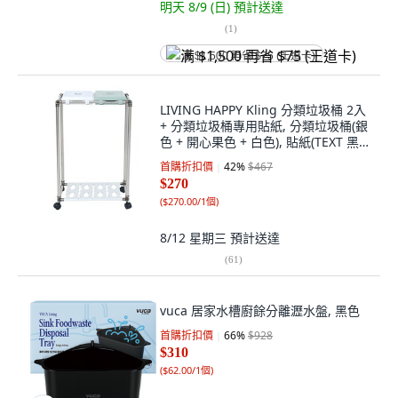
明天 8/9 (日)
預計送達
(
1
)
满 $1,500 再省 $75 (王道卡)
LIVING HAPPY Kling 分類垃圾桶 2入
+ 分類垃圾桶專用貼紙, 分類垃圾桶(銀
色 + 開心果色 + 白色), 貼紙(TEXT 黑
色), 1套
首購折扣價
42
%
$467
$270
(
$270.00/1個
)
8/12 星期三
預計送達
(
61
)
vuca 居家水槽廚餘分離瀝水盤, 黑色
首購折扣價
66
%
$928
$310
(
$62.00/1個
)