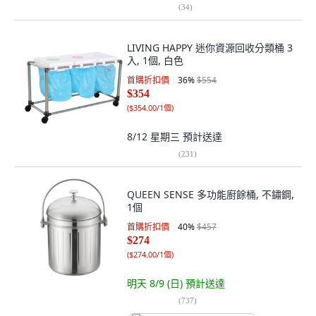
(
34
)
LIVING HAPPY 迷你資源回收分類桶 3
入, 1個, 白色
首購折扣價
36
%
$554
$354
(
$354.00/1個
)
8/12 星期三
預計送達
(
231
)
QUEEN SENSE 多功能廚餘桶, 不鏽鋼,
1個
首購折扣價
40
%
$457
$274
(
$274.00/1個
)
明天 8/9 (日)
預計送達
(
737
)