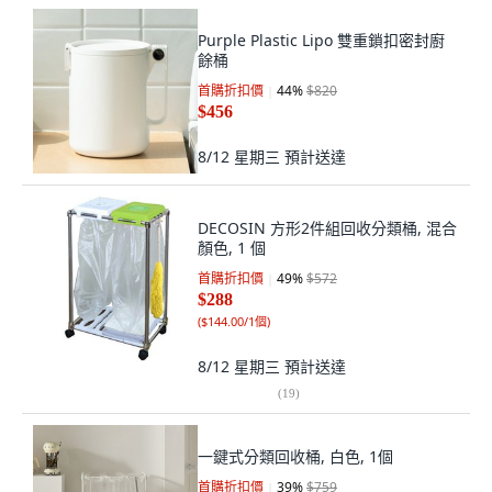
Purple Plastic Lipo 雙重鎖扣密封廚
餘桶
首購折扣價
44
%
$820
$456
8/12 星期三
預計送達
DECOSIN 方形2件組回收分類桶, 混合
顏色, 1 個
首購折扣價
49
%
$572
$288
(
$144.00/1個
)
8/12 星期三
預計送達
(
19
)
一鍵式分類回收桶, 白色, 1個
首購折扣價
39
%
$759