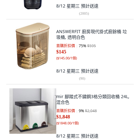
8/12 星期三
預計送達
(
2005
)
ANSWERFIT 廚房現代掛式廚餘桶 垃
圾桶, 透明白色
首購折扣價
75
%
$595
$145
(
$145.00/1個
)
8/12 星期三
預計送達
(
90
)
mir 腳踏式不鏽鋼3格分類回收桶 24L,
混合色
首購折扣價
9
%
$2,048
$1,848
(
$1848.00/1個
)
8/12 星期三
預計送達