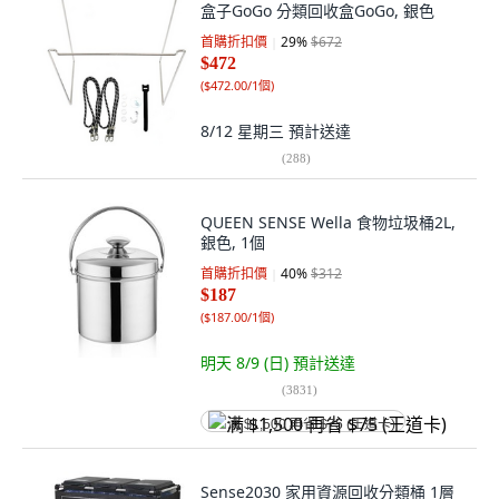
盒子GoGo 分類回收盒GoGo, 銀色
首購折扣價
29
%
$672
$472
(
$472.00/1個
)
8/12 星期三
預計送達
(
288
)
QUEEN SENSE Wella 食物垃圾桶2L,
銀色, 1個
首購折扣價
40
%
$312
$187
(
$187.00/1個
)
明天 8/9 (日)
預計送達
(
3831
)
满 $1,500 再省 $75 (王道卡)
Sense2030 家用資源回收分類桶 1層