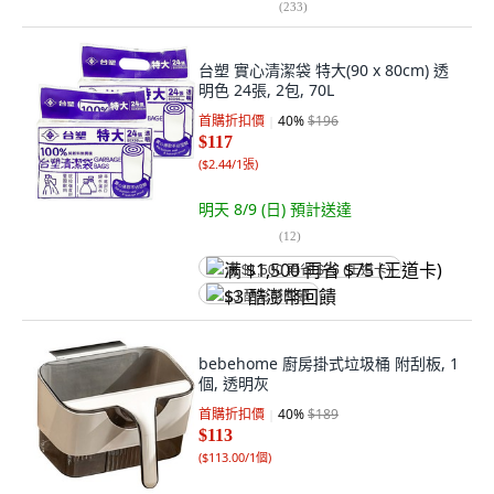
(
233
)
台塑 實心清潔袋 特大(90 x 80cm) 透
明色 24張, 2包, 70L
首購折扣價
40
%
$196
$117
(
$2.44/1張
)
明天 8/9 (日)
預計送達
(
12
)
满 $1,500 再省 $75 (王道卡)
$3 酷澎幣回饋
bebehome 廚房掛式垃圾桶 附刮板, 1
個, 透明灰
首購折扣價
40
%
$189
$113
(
$113.00/1個
)