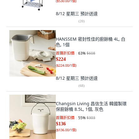
(
$530.00/1個
)
8/12 星期三
預計送達
(
20
)
HANSSEM 密封性佳的廚餘桶 4L, 白
色, 1個
首購折扣價
63
%
$608
$224
(
$224.00/1個
)
8/12 星期三
預計送達
(
68
)
Changsin Living 昌信生活 韓國製環
保廚餘桶 8.5L, 1個, 灰色
首購折扣價
55
%
$303
$136
(
$136.00/1個
)