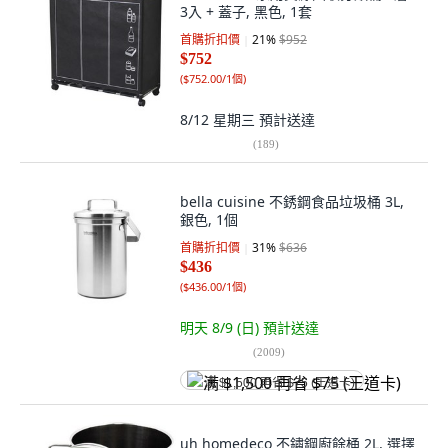
3入 + 蓋子, 黑色, 1套
首購折扣價
21
%
$952
$752
(
$752.00/1個
)
8/12 星期三
預計送達
(
189
)
bella cuisine 不銹鋼食品垃圾桶 3L,
銀色, 1個
首購折扣價
31
%
$636
$436
(
$436.00/1個
)
明天 8/9 (日)
預計送達
(
2009
)
满 $1,500 再省 $75 (王道卡)
uh homedeco 不鏽鋼廚餘桶 2L, 選擇