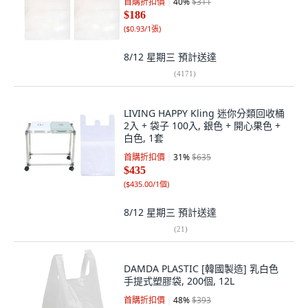
首購折扣價
40
%
$311
$186
(
$0.93/1張
)
8/12 星期三
預計送達
(
4171
)
LIVING HAPPY Kling 迷你分類回收桶
2入 + 袋子 100入, 銀色 + 開心果色 +
白色, 1套
首購折扣價
31
%
$635
$435
(
$435.00/1個
)
8/12 星期三
預計送達
(
21
)
DAMDA PLASTIC [韓國製造] 乳白色
手提式塑膠袋, 200個, 12L
首購折扣價
48
%
$393