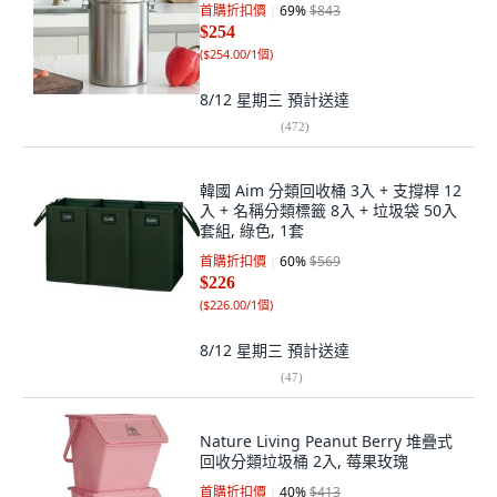
首購折扣價
69
%
$843
$254
(
$254.00/1個
)
8/12 星期三
預計送達
(
472
)
韓國 Aim 分類回收桶 3入 + 支撐桿 12
入 + 名稱分類標籤 8入 + 垃圾袋 50入
套組, 綠色, 1套
首購折扣價
60
%
$569
$226
(
$226.00/1個
)
8/12 星期三
預計送達
(
47
)
Nature Living Peanut Berry 堆疊式
回收分類垃圾桶 2入, 莓果玫瑰
首購折扣價
40
%
$413