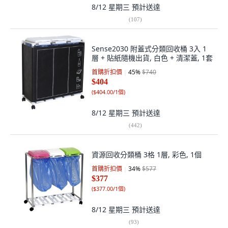
8/12 星期三
預計送達
(
107
)
Sense2030 附蓋式分類回收桶 3入 1
層 + 貼紙隨機出貨, 白色 + 清潔蓋, 1套
首購折扣價
45
%
$740
$404
(
$404.00/1個
)
8/12 星期三
預計送達
(
442
)
資源回收分類桶 3格 1層, 彩色, 1個
首購折扣價
34
%
$577
$377
(
$377.00/1個
)
8/12 星期三
預計送達
(
93
)