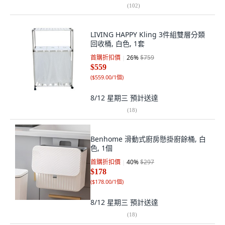
(
102
)
LIVING HAPPY Kling 3件組雙層分類
回收桶, 白色, 1套
首購折扣價
26
%
$759
$559
(
$559.00/1個
)
8/12 星期三
預計送達
(
18
)
Benhome 滑動式廚房懸掛廚餘桶, 白
色, 1個
首購折扣價
40
%
$297
$178
(
$178.00/1個
)
8/12 星期三
預計送達
(
18
)