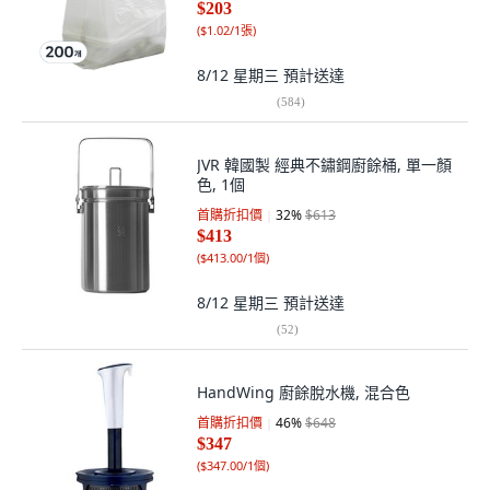
$203
(
$1.02/1張
)
8/12 星期三
預計送達
(
584
)
JVR 韓國製 經典不鏽鋼廚餘桶, 單一顏
色, 1個
首購折扣價
32
%
$613
$413
(
$413.00/1個
)
8/12 星期三
預計送達
(
52
)
HandWing 廚餘脫水機, 混合色
首購折扣價
46
%
$648
$347
(
$347.00/1個
)