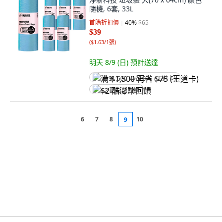
隨機, 6套, 33L
首購折扣價
40
%
$65
$39
(
$1.63/1張
)
明天 8/9 (日)
預計送達
满 $1,500 再省 $75 (王道卡)
$2 酷澎幣回饋
6
7
8
10
9