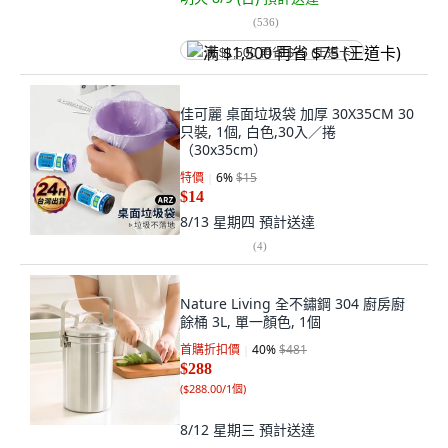
(
536
)
满 $1,500 再省 $75 (王道卡)
佳可麗 桌面垃圾袋 加厚 30X35CM 30
只裝, 1個, 白色,30入／捲
（30x35cm）
特價
6
%
$15
$14
8/13 星期四
預計送達
(
4
)
Nature Living 全不鏽鋼 304 廚房廚
餘桶 3L, 單一顏色, 1個
首購折扣價
40
%
$481
$288
(
$288.00/1個
)
8/12 星期三
預計送達