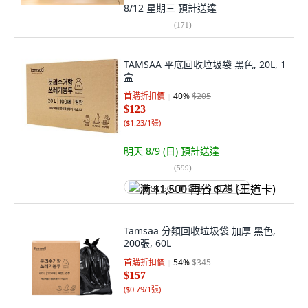
8/12 星期三
預計送達
(
171
)
TAMSAA 平底回收垃圾袋 黑色, 20L, 1
盒
首購折扣價
40
%
$205
$123
(
$1.23/1張
)
明天 8/9 (日)
預計送達
(
599
)
满 $1,500 再省 $75 (王道卡)
Tamsaa 分類回收垃圾袋 加厚 黑色,
200張, 60L
首購折扣價
54
%
$345
$157
(
$0.79/1張
)