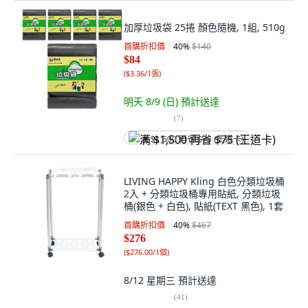
加厚垃圾袋 25捲 顏色隨機, 1組, 510g
首購折扣價
40
%
$140
$84
(
$3.36/1張
)
明天 8/9 (日)
預計送達
(
7
)
满 $1,500 再省 $75 (王道卡)
LIVING HAPPY Kling 白色分類垃圾桶
2入 + 分類垃圾桶專用貼紙, 分類垃圾
桶(銀色 + 白色), 貼紙(TEXT 黑色), 1套
首購折扣價
40
%
$467
$276
(
$276.00/1個
)
8/12 星期三
預計送達
(
41
)