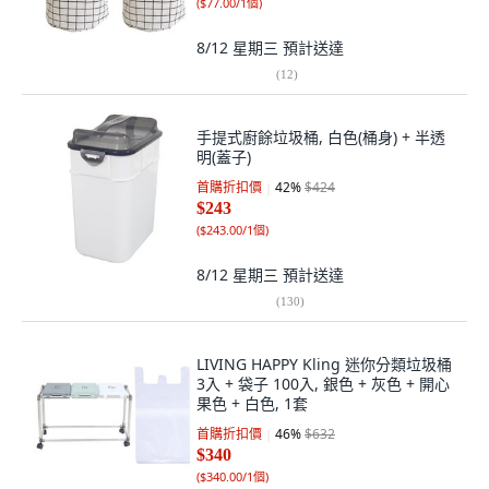
(
$77.00/1個
)
8/12 星期三
預計送達
(
12
)
手提式廚餘垃圾桶, 白色(桶身) + 半透
明(蓋子)
首購折扣價
42
%
$424
$243
(
$243.00/1個
)
8/12 星期三
預計送達
(
130
)
LIVING HAPPY Kling 迷你分類垃圾桶
3入 + 袋子 100入, 銀色 + 灰色 + 開心
果色 + 白色, 1套
首購折扣價
46
%
$632
$340
(
$340.00/1個
)