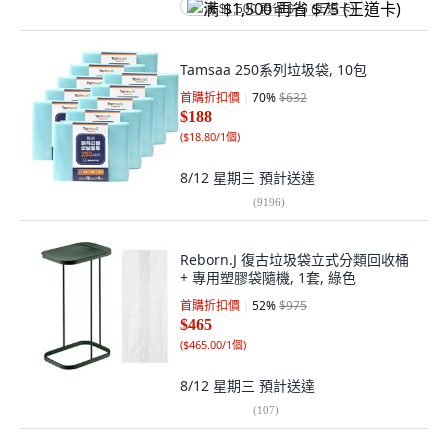
满 $1,500 再省 $75 (王道卡)
Tamsaa 250系列垃圾袋, 10包
首購折扣價
70
%
$632
$188
(
$18.80/1個
)
8/12 星期三
預計送達
(
9196
)
Reborn.J 復古垃圾袋立式分類回收桶
+ 專用塑膠袋隨機, 1套, 綠色
首購折扣價
52
%
$975
$465
(
$465.00/1個
)
8/12 星期三
預計送達
(
107
)