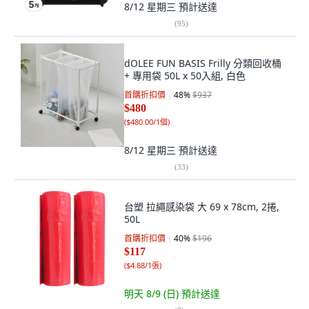
8/12 星期三
預計送達
(
95
)
dOLEE FUN BASIS Frilly 分類回收桶
+ 專用袋 50L x 50入組, 白色
首購折扣價
48
%
$937
$480
(
$480.00/1個
)
8/12 星期三
預計送達
(
33
)
台塑 拉繩感染袋 大 69 x 78cm, 2捲,
50L
首購折扣價
40
%
$196
$117
(
$4.88/1張
)
明天 8/9 (日)
預計送達