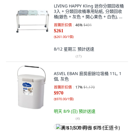
LIVING HAPPY Kling 迷你分類回收桶
3入 + 分類回收桶專用貼紙, 分類回收
桶(銀色 + 灰色 + 開心果色 + 白色), 貼
紙(TEXT 黑色), 1套
首購折扣價
46
%
$491
$261
(
$261.00/1個
)
8/12 星期三
預計送達
(
17
)
ASVEL EBAN 廚房廚餘垃圾桶 11L, 1
個, 灰色
首購折扣價
17
%
$1,170
$970
(
$970.00/1個
)
明天 8/9 (日)
預計送達
(
4
)
满 $1,500 再省 $75 (王道卡)