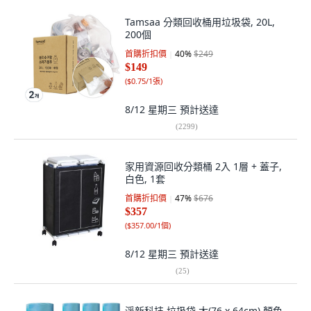
Tamsaa 分類回收桶用垃圾袋, 20L,
200個
首購折扣價
40
%
$249
$149
(
$0.75/1張
)
8/12 星期三
預計送達
(
2299
)
家用資源回收分類桶 2入 1層 + 蓋子,
白色, 1套
首購折扣價
47
%
$676
$357
(
$357.00/1個
)
8/12 星期三
預計送達
(
25
)
淨新科技 垃圾袋 大(76 x 64cm) 顏色