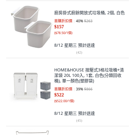
廚房掛式廚餘開放式垃圾桶, 2個, 白色
首購折扣價
40
%
$263
$157
(
$78.50/1個
)
8/12 星期三
預計送達
(
42
)
HOME&HOUSE 按壓式3格垃圾桶+清
潔袋 20L 100入, 1套, 白色(分類回收
桶), 單一顏色(塑膠袋)
首購折扣價
39
%
$866
$522
(
$522.00/1個
)
8/12 星期三
預計送達
(
45
)