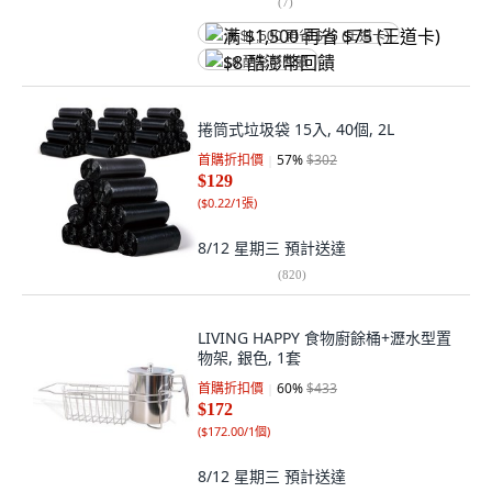
(
7
)
满 $1,500 再省 $75 (王道卡)
$8 酷澎幣回饋
捲筒式垃圾袋 15入, 40個, 2L
首購折扣價
57
%
$302
$129
(
$0.22/1張
)
8/12 星期三
預計送達
(
820
)
LIVING HAPPY 食物廚餘桶+瀝水型置
物架, 銀色, 1套
首購折扣價
60
%
$433
$172
(
$172.00/1個
)
8/12 星期三
預計送達