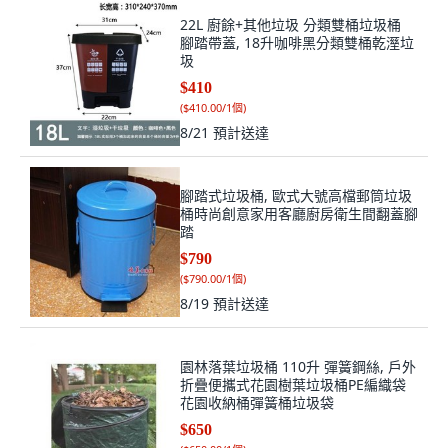
22L 廚餘+其他垃圾 分類雙桶垃圾桶
腳踏帶蓋, 18升咖啡黑分類雙桶乾溼垃
圾
$410
(
$410.00/1個
)
8/21
預計送達
腳踏式垃圾桶, 歐式大號高檔郵筒垃圾
桶時尚創意家用客廳廚房衛生間翻蓋腳
踏
$790
(
$790.00/1個
)
8/19
預計送達
園林落葉垃圾桶 110升 彈簧鋼絲, 戶外
折疊便攜式花園樹葉垃圾桶PE編織袋
花園收納桶彈簧桶垃圾袋
$650