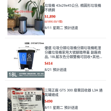
垃圾桶 43x29x45公分, 橢圓形垃圾桶
不銹鋼
$1,890
(
$1890.00/1個
)
8/11 星期二
預計送達
優選 垃圾分類垃圾桶分類垃圾桶乾溼
分離垃圾桶家用大號腳踏帶蓋 副廠商
品, 18L藍灰色分類雙桶可回收+其他垃
圾
$414
8/21
預計送達
三陽正廠 GTS 300 廢棄回收器 L3A 通
氣罐總成
$490
8/11 星期二
預計送達