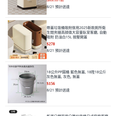
(
$608.00/1個
)
8/21
預計送達
帶蓋垃圾桶吸附傢用2025新款厠所衛
生間夾縫高顔值大容量臥室客廳, 自動
吸附 奶油白15L 按壓開蓋
$278
8/21
預計送達
18公升PP圓桶 藍色無蓋, 18陞18公斤
灰色無蓋, 灰色, 無蓋
$156
8/21
預計送達