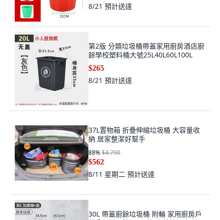
8/21
預計送達
第2版 分類垃圾桶帶蓋家用廚房酒店廚
餘學校塑料桶大號25L40L60L100L
$265
8/21
預計送達
37L置物箱 折疊伸縮垃圾桶 大容量收
納 居家整潔好幫手
88
%
$4,790
$562
8/11 星期二
預計送達
30L 帶蓋廚餘垃圾桶 附輪 家用廚房戶