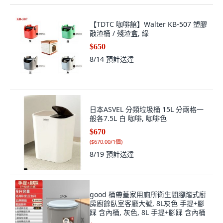
【TDTC 咖啡館】Walter KB-507 塑膠
敲渣桶 / 殘渣盒, 綠
$650
8/14
預計送達
日本ASVEL 分類垃圾桶 15L 分兩格一
般各7.5L 白 咖啡, 咖啡色
$670
(
$670.00/1個
)
8/19
預計送達
good 桶帶蓋家用廁所衛生間腳踏式廚
房廚餘臥室客廳大號, 8L灰色 手提+腳
踩 含內桶, 灰色, 8L 手提+腳踩 含內桶