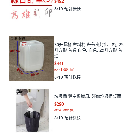
$492
8/19
預計送達
30升圓桶 塑料桶 帶蓋密封化工桶, 25
升方形 普通 白色, 白色, 25升方形 普
通
$441
(
$441.00/1個
)
8/19
預計送達
垃圾桶 簍空編織風, 迷你垃圾桶桌面
$290
(
$290.00/1個
)
8/19
預計送達