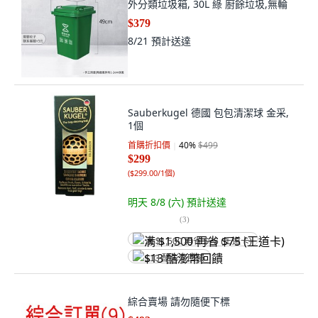
外分類垃圾箱, 30L 綠 廚餘垃圾,無輪
$379
8/21
預計送達
Sauberkugel 德國 包包清潔球 金采,
1個
首購折扣價
40
%
$499
$299
(
$299.00/1個
)
明天 8/8 (六)
預計送達
(
3
)
满 $1,500 再省 $75 (王道卡)
$13 酷澎幣回饋
綜合賣場 請勿隨便下標