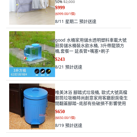
50
%
$2,000
$999
(
$999.00/1個
)
8/11 星期二
預計送達
good 水桶家用儲水透明塑料車載大號
廚房儲水桶裝水飲水桶, 3升帶龍頭方
桶,套餐一 延長管+嘴塞+刷子
$243
8/21
預計送達
唯美沐浴 腳踏式垃圾桶, 歐式大號高檔
郵筒垃圾桶時尚創意家用客廳廚房衛生
間翻蓋腳踏~底部有些破損不影響使用
$650
(
$650.00/1個
)
8/19
預計送達