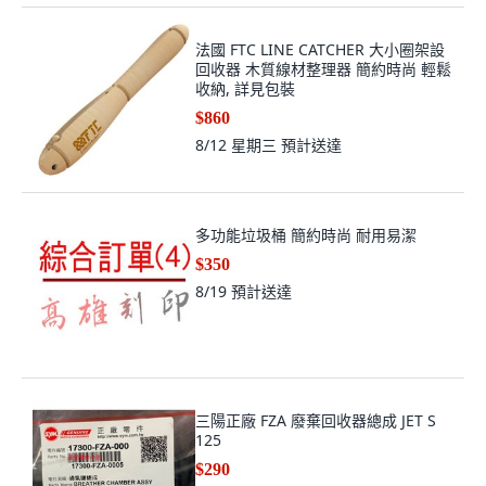
法國 FTC LINE CATCHER 大小圈架設
回收器 木質線材整理器 簡約時尚 輕鬆
收納, 詳見包裝
$860
8/12 星期三
預計送達
多功能垃圾桶 簡約時尚 耐用易潔
$350
8/19
預計送達
三陽正廠 FZA 廢棄回收器總成 JET S
125
$290