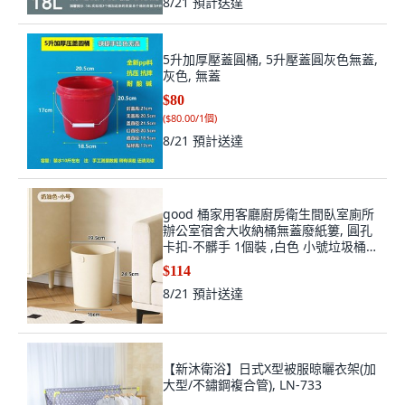
8/21
預計送達
5升加厚壓蓋圓桶, 5升壓蓋圓灰色無蓋,
灰色, 無蓋
$80
(
$80.00/1個
)
8/21
預計送達
good 桶家用客廳廚房衛生間臥室廁所
辦公室宿舍大收納桶無蓋廢紙簍, 圓孔
卡扣-不髒手 1個裝 ,白色 小號垃圾桶
19.5CM口徑
$114
8/21
預計送達
【新沐衛浴】日式X型被服晾曬衣架(加
大型/不鏽鋼複合管), LN-733