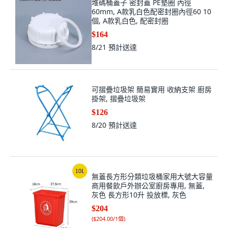
堆碼桶蓋子 密封蓋 PE墊圈 內徑
60mm, A款乳白色配密封圈內徑60 10
個, A款乳白色, 配密封圈
$164
8/21
預計送達
可摺疊垃圾架 簡易實用 收納支架 廚房
掛架, 摺疊垃圾架
$126
8/20
預計送達
無蓋長方形分類垃圾桶家用大號大容量
商用餐飲戶外辦公室廚房專用, 無蓋,
灰色 長方形10升 投放標, 灰色
$204
(
$204.00/1個
)