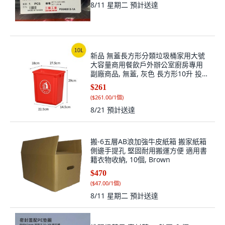
8/11 星期二
預計送達
新品 無蓋長方形分類垃圾桶家用大號
大容量商用餐飲戶外辦公室廚房專用
副廠商品, 無蓋, 灰色 長方形10升 投放
標, 灰色 10升
$261
(
$261.00/1個
)
8/21
預計送達
搬-6五層AB浪加強牛皮紙箱 搬家紙箱
側邊手提孔 堅固耐用搬運方便 適用書
籍衣物收納, 10個, Brown
$470
(
$47.00/1個
)
8/11 星期二
預計送達