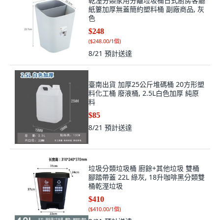
乾溼分類家用分離垃圾桶日式廚房客廳
紙簍加厚無蓋簡約塑料桶 副廠商品, 灰
色
$248
(
$248.00/1個
)
8/21
預計送達
臺南出貨 加厚25公斤堆碼桶 20方形塑
料化工桶 廢液桶, 2.5L白色加厚 純原
料
$85
8/21
預計送達
垃圾分類垃圾桶 廚餘+其他垃圾 雙桶
腳踏帶蓋 22L 綠灰, 18升咖啡黑分類雙
桶乾溼垃圾
$410
(
$410.00/1個
)