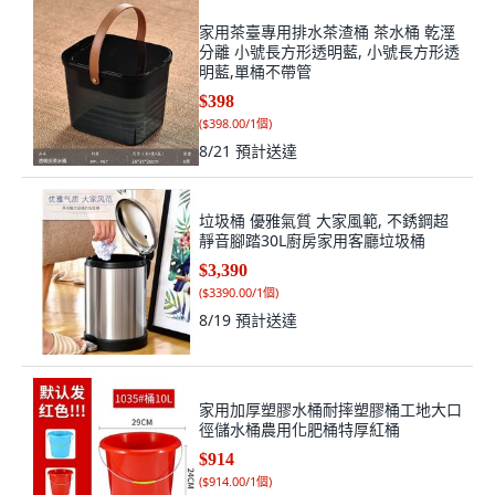
家用茶臺專用排水茶渣桶 茶水桶 乾溼
分離 小號長方形透明藍, 小號長方形透
明藍,單桶不帶管
$398
(
$398.00/1個
)
8/21
預計送達
垃圾桶 優雅氣質 大家風範, 不銹鋼超
靜音腳踏30L廚房家用客廳垃圾桶
$3,390
(
$3390.00/1個
)
8/19
預計送達
家用加厚塑膠水桶耐摔塑膠桶工地大口
徑儲水桶農用化肥桶特厚紅桶
$914
(
$914.00/1個
)