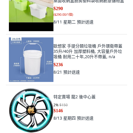
桌面收納盒廚房塑料袋收納創意儲物盒
$290
(
$290.00/1個
)
8/11 星期二
預計送達
歐想家 手提分類垃圾桶 戶外環衛帶蓋
35升/40升 加厚塑料桶, 大容量戶外垃
圾桶 耐用二十年,20升不帶蓋, n/a
$236
8/21
預計送達
特定賣場 龍2 後中心蓋
2
%
$150
$146
8/13 星期四
預計送達