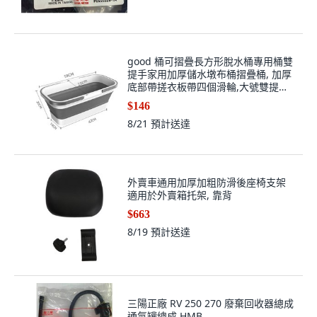
good 桶可摺疊長方形脫水桶專用桶雙
提手家用加厚儲水墩布桶摺疊桶, 加厚
底部帶搓衣板帶四個滑輪,大號雙提手
56.85cm摺疊桶
$146
8/21
預計送達
外賣車通用加厚加粗防滑後座椅支架
適用於外賣箱托架, 靠背
$663
8/19
預計送達
三陽正廠 RV 250 270 廢棄回收器總成
通氣罐總成 HMB