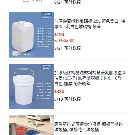
8/21
預計送達
加厚帶蓋塑料堆碼桶 25L 藍色雙口, 特
厚-5L-乳白色堆碼桶 帶蓋
$156
(
$156.00/1個
)
8/21
預計送達
加厚級膠桶機油塑料桶帶蓋乳膠漆塗料
油墨化工桶18L陞塑膠桶 S R 6, 18陞-
白色 加厚 配帶嘴蓋
$334
8/19
預計送達
廚房壁掛式可摺疊垃圾桶 櫥櫃門懸掛
垃圾桶, 壁掛花朵垃圾桶