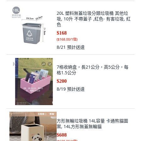
20L 塑料無蓋垃圾分類垃圾桶 其他垃
圾, 10升 不帶蓋子 ,紅色- 有害垃圾, 紅
色
$168
(
$168.00/1個
)
8/21
預計送達
7格收納盒，長21公分，高5公分，每
格1.5公分
$200
8/19
預計送達
方形無輪垃圾桶 14L容量 卡通熊貓圖
案, 14L方形無蓋無輪貓
$608