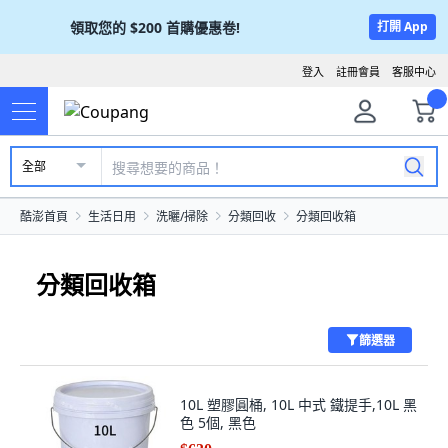
領取您的
$200
首購優惠卷!
打開 App
登入
註冊會員
客服中心
全部
酷澎首頁
生活日用
洗曬/掃除
分類回收
分類回收箱
分類回收箱
篩選器
10L 塑膠圓桶, 10L 中式 鐵提手,10L 黑
色 5個, 黑色