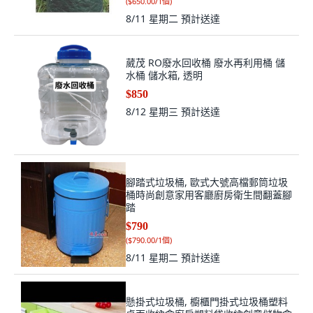
(
$650.00/1個
)
8/11 星期二
預計送達
葳茂 RO廢水回收桶 廢水再利用桶 儲
水桶 儲水箱, 透明
$850
8/12 星期三
預計送達
腳踏式垃圾桶, 歐式大號高檔郵筒垃圾
桶時尚創意家用客廳廚房衛生間翻蓋腳
踏
$790
(
$790.00/1個
)
8/11 星期二
預計送達
懸掛式垃圾桶, 櫥櫃門掛式垃圾桶塑料