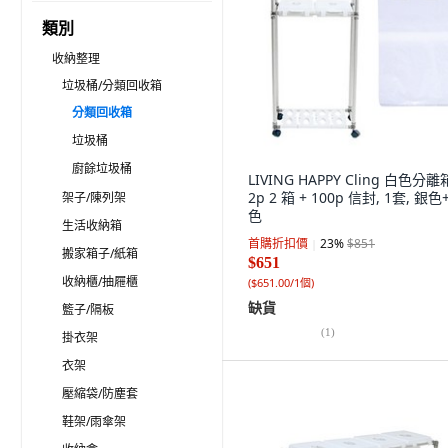
類別
收納整理
垃圾桶/分類回收箱
分類回收箱
垃圾桶
廚餘垃圾桶
LIVING HAPPY Cling 白色分離
2p 2 箱 + 100p 信封, 1套, 銀色
架子/陳列架
色
生活收納箱
首購折扣價
23
%
$851
搬家箱子/紙箱
$651
收納櫃/抽屜櫃
(
$651.00/1個
)
缺貨
籃子/隔板
(
1
)
掛衣架
衣架
壓縮袋/防塵套
鞋架/雨傘架