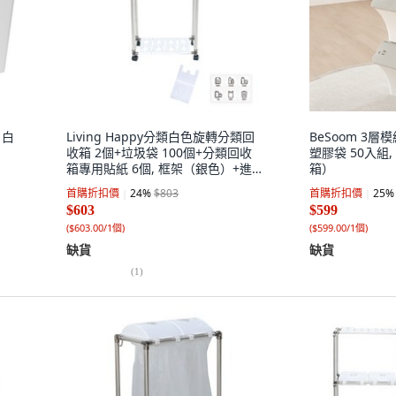
 白
Living Happy分類白色旋轉分類回
BeSoom 3
收箱 2個+垃圾袋 100個+分類回收
塑膠袋 50入組
箱專用貼紙 6個, 框架（銀色）+進
箱）
氣口（白色）, 1套
首購折扣價
24
%
$803
首購折扣價
25
%
$603
$599
(
$603.00/1個
)
(
$599.00/1個
)
缺貨
缺貨
(
1
)