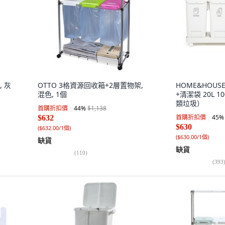
, 灰
OTTO 3格資源回收箱+2層置物架,
HOME&HOU
混色, 1個
+清潔袋 20L 1
類垃圾）
首購折扣價
44
%
$1,138
首購折扣價
45
%
$632
$630
(
$632.00/1個
)
(
$630.00/1個
)
缺貨
缺貨
(
110
)
(
393