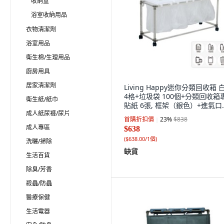
收納盒
浴室收納用品
衣物清潔劑
浴室用品
衛生棉/生理用品
廚房用具
居家清潔劑
Living Happy迷你分類回收箱 
4格+垃圾袋 100個+分類回收箱
衛生紙/紙巾
貼紙 6張, 框架（銀色）+進氣口
成人紙尿褲/尿片
（白色）, 1套
首購折扣價
23
%
$838
成人專區
$638
(
$638.00/1個
)
洗曬/掃除
缺貨
生活百貨
除臭/芳香
殺蟲/防蟲
醫療保健
生活電器