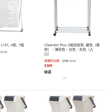
01, 4型, 1個
CleanArt Plus 3格回收架, 銀色（框
架）、薄荷色、白色、灰色（入
$846
口）
首購折扣價
55
%
$696
$309
缺貨
(
2
)