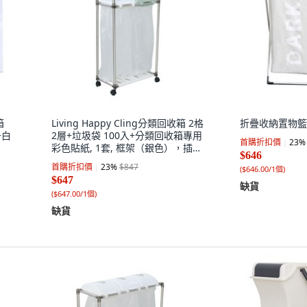
箱
Living Happy Cling分類回收箱 2格
折疊收納置物籃 L1
+白
2層+垃圾袋 100入+分類回收箱專用
首購折扣價
23
%
彩色貼紙, 1套, 框架（銀色），插槽
$646
（白色+開心果）
首購折扣價
23
%
$847
(
$646.00/1個
)
$647
缺貨
(
$647.00/1個
)
缺貨