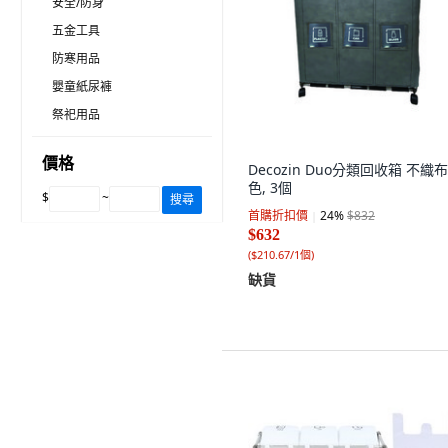
安全/防身
五金工具
防寒用品
嬰童紙尿褲
祭祀用品
價格
Decozin Duo分類回收箱 不織布
色, 3個
$
~
搜尋
首購折扣價
24
%
$832
$632
(
$210.67/1個
)
缺貨