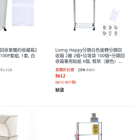
PPY 回收單獨的收藏箱2
Living Happy分類白色旋轉分類回
 100P套組, 1套, 白
收箱 2層 2個+垃圾袋 100個+分類回
收箱專用貼紙 6個, 框架（銀色）
+進氣口（白色）, 1套
$1,128
首購折扣價
29
%
$867
$612
(
$612.00/1個
)
缺貨