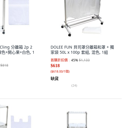
 Cling 分離箱 2p 2
DOLEE FUN 貝司罩分離箱和罩 + 獨
, 銀色+開心果+白色, 1
家袋 50L x 100p 套組, 混色, 1組
首購折扣價
45
%
$1,133
$818
$618
(
$618.00/1個
)
缺貨
(
24
)