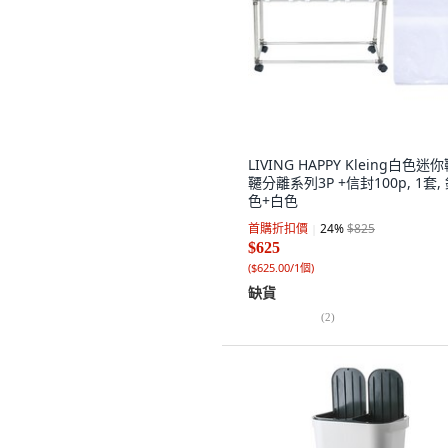
LIVING HAPPY Kleing白色迷
韆分離系列3P +信封100p, 1套,
色+白色
首購折扣價
24
%
$825
$625
(
$625.00/1個
)
缺貨
(
2
)