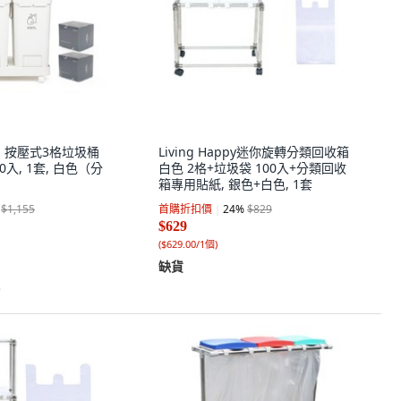
SE 按壓式3格垃圾桶
Living Happy迷你旋轉分類回收箱
00入, 1套, 白色（分
白色 2格+垃圾袋 100入+分類回收
箱專用貼紙, 銀色+白色, 1套
$1,155
首購折扣價
24
%
$829
$629
(
$629.00/1個
)
缺貨
)