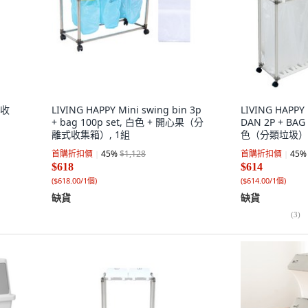
回收
LIVING HAPPY Mini swing bin 3p
LIVING HA
+ bag 100p set, 白色 + 開心果（分
DAN 2P + BAG
離式收集箱）, 1組
色（分類垃圾）
首購折扣價
45
%
$1,128
首購折扣價
45
%
$618
$614
(
$618.00/1個
)
(
$614.00/1個
)
缺貨
缺貨
(
3
)