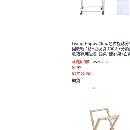
Living Happy Cling迷你旋轉
回收箱 2格+垃圾袋 100入+分類
收箱專用貼紙, 銀色+開心果+白色,
套
首購折扣價
25
%
$797
$597
(
$597.00/1個
)
缺貨
(
1
)