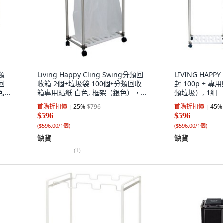
分類
Living Happy Cling Swing分類回
LIVING HAPPY 
回
收箱 2個+垃圾袋 100個+分類回收
封 100p + 
 1
箱專用貼紙 白色, 框架（銀色），插
類垃圾）, 1組
槽（白色）, 1組
首購折扣價
25
%
$796
首購折扣價
45
%
$596
$596
(
$596.00/1個
)
(
$596.00/1個
)
缺貨
缺貨
(
1
)