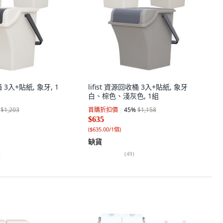
箱 3入+貼紙, 象牙, 1
lifist 資源回收桶 3入+貼紙, 象牙
白、棕色、淺灰色, 1組
$1,203
首購折扣價
45
%
$1,158
$635
(
$635.00/1個
)
缺貨
)
(
49
)