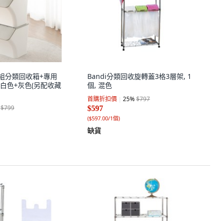
層模組分類回收箱+專用
Bandi分類回收旋轉蓋3格3層架, 1
, 白色+灰色(另配收藏
個, 混色
首購折扣價
25
%
$797
$799
$597
(
$597.00/1個
)
缺貨