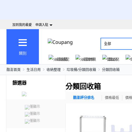
加到我的最愛
申請入駐
全部
類別
火箭速配
火箭跨境
嬰幼兒
酷澎首頁
生活日用
收納整理
垃圾桶/分類回收箱
分類回收箱
篩選器
分類回收箱
酷澎評分排名
價格最低
價
僅顯示
僅顯示
僅顯示