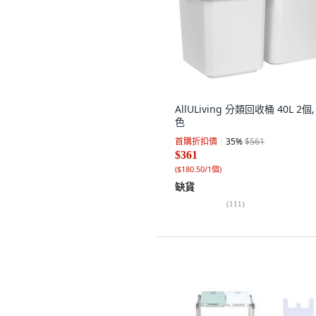
AllULiving 分類回收桶 40L 2個,
色
首購折扣價
35
%
$561
$361
(
$180.50/1個
)
缺貨
(
111
)