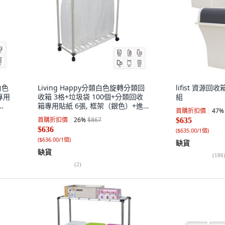
白色
Living Happy分類白色旋轉分類回
lifist 資源回收
專用
收箱 3格+垃圾袋 100個+分類回收
組
箱專用貼紙 6張, 框架（銀色）+進
首購折扣價
47
%
氣口（白色）, 1套
首購折扣價
26
%
$867
$635
$636
(
$635.00/1個
)
(
$636.00/1個
)
缺貨
缺貨
(
186
(
2
)