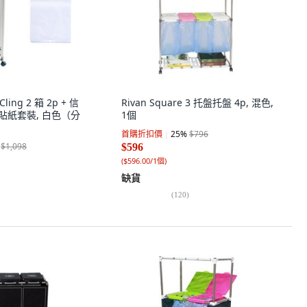
Cling 2 箱 2p + 信
Rivan Square 3 托盤托盤 4p, 混色,
專用貼紙套裝, 白色（分
1個
首購折扣價
25
%
$796
$1,098
$596
(
$596.00/1個
)
缺貨
(
120
)