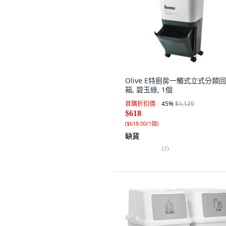
Olive E特廚房一觸式立式分類
箱, 碧玉綠, 1個
首購折扣價
45
%
$1,129
$618
(
$618.00/1個
)
缺貨
(
2
)