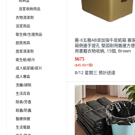
收納盒
浴室收納用品
衣物清潔劑
浴室用品
衛生棉/生理用品
搬-6五層AB浪加強牛皮紙箱 搬
廚房用具
箱側邊手提孔 堅固耐用搬運方便
用書籍衣物收納, 15個, Brown
居家清潔劑
$675
衛生紙/紙巾
(
$45.00/1個
)
成人紙尿褲/尿片
8/12 星期三
預計送達
成人專區
洗曬/掃除
生活百貨
除臭/芳香
殺蟲/防蟲
醫療保健
生活電器