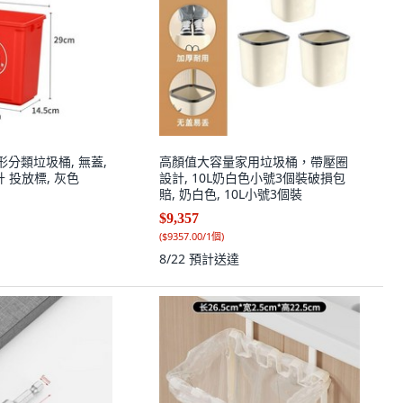
形分類垃圾桶, 無蓋,
高顏值大容量家用垃圾桶，帶壓圈
升 投放標, 灰色
設計, 10L奶白色小號3個裝破損包
賠, 奶白色, 10L小號3個裝
$9,357
(
$9357.00/1個
)
8/22
預計送達