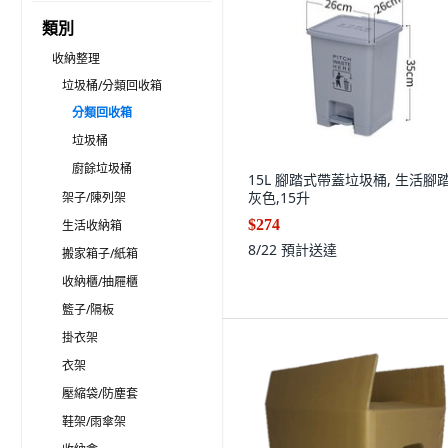
類別
收納整理
垃圾桶/分類回收箱
分類回收箱
垃圾桶
廚餘垃圾桶
15L 腳踏式帶蓋垃圾桶, 生活腳
灰色,15升
架子/陳列架
$274
生活收納箱
8/22
預計送達
搬家箱子/紙箱
收納櫃/抽屜櫃
籃子/隔板
掛衣架
衣架
壓縮袋/防塵套
鞋架/雨傘架