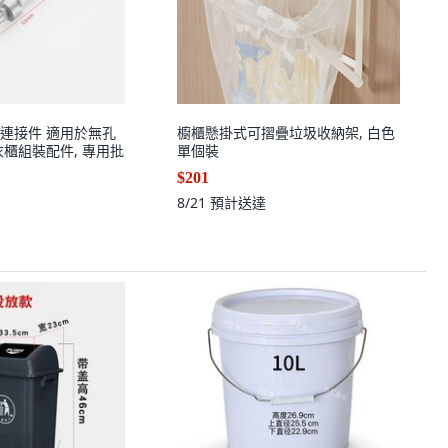
連接件 適用於無孔
櫥櫃懸掛式可摺疊垃圾收納架, 白色
衣櫃組裝配件, 專用批
單個裝
$201
8/21
預計送達