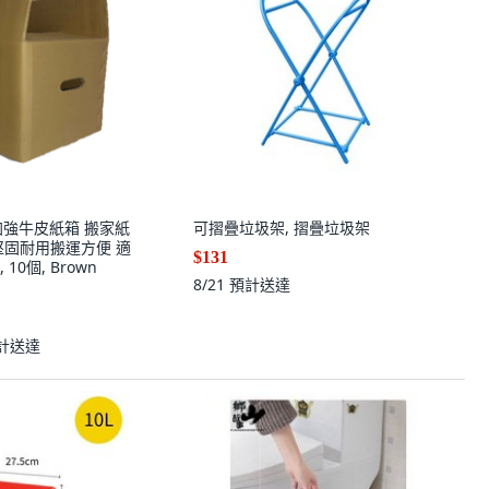
加強牛皮紙箱 搬家紙
可摺疊垃圾架, 摺疊垃圾架
堅固耐用搬運方便 適
$131
10個, Brown
8/21
預計送達
計送達