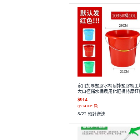
家用加厚塑膠水桶耐摔塑膠桶工
大口徑儲水桶農用化肥桶特厚紅
$914
(
$914.00/1個
)
8/22
預計送達