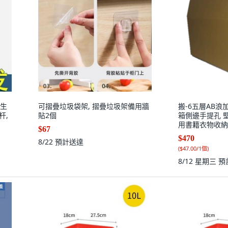
衛生
可摺疊垃圾袋架, 摺疊垃圾架備用牆
搬-6五層AB浪
杆,
貼2個
箱側邊手提孔 
用書籍衣物收納, 
$67
$470
8/22
預計送達
(
$47.00/1個
)
8/12 星期三
預