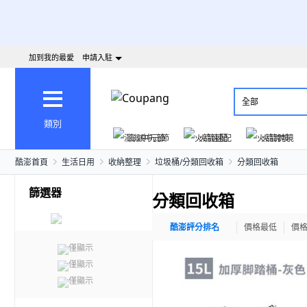
加到我的最愛
申請入駐
全部
類別
澎派中元節
火箭速配
火箭跨境
酷澎首頁
生活日用
收納整理
垃圾桶/分類回收箱
分類回收箱
篩選器
分類回收箱
酷澎評分排名
價格最低
價
僅顯示
僅顯示
僅顯示