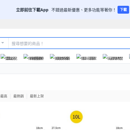
立即前往下載App
不錯過最新優惠、更多功能等著你！
下載
嬰幼兒
保健醫療
美妝保養
個人清潔
玩具休閒
格最高
最熱銷
最新上架