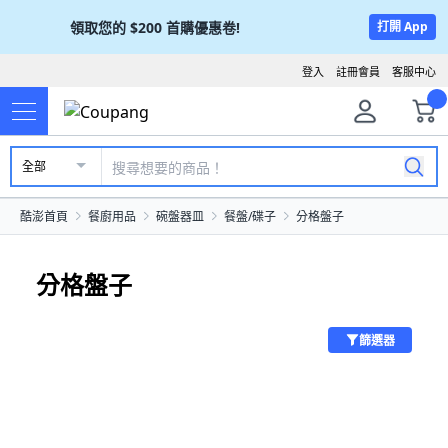
領取您的
$200
首購優惠卷!
打開 App
登入
註冊會員
客服中心
全部
酷澎首頁
餐廚用品
碗盤器皿
餐盤/碟子
分格盤子
分格盤子
篩選器