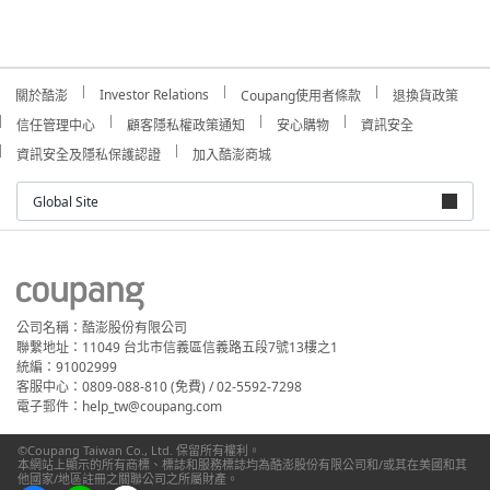
Investor Relations
關於酷澎
Coupang使用者條款
退換貨政策
信任管理中心
顧客隱私權政策通知
安心購物
資訊安全
資訊安全及隱私保護認證
加入酷澎商城
Global Site
公司名稱：酷澎股份有限公司
聯繫地址：11049 台北市信義區信義路五段7號13樓之1
統編：91002999
客服中心：0809-088-810 (免費) / 02-5592-7298
電子郵件：help_tw@coupang.com
©Coupang Taiwan Co., Ltd. 保留所有權利。
本網站上顯示的所有商標、標誌和服務標誌均為酷澎股份有限公司和/或其在美國和其
他國家/地區註冊之關聯公司之所屬財產。