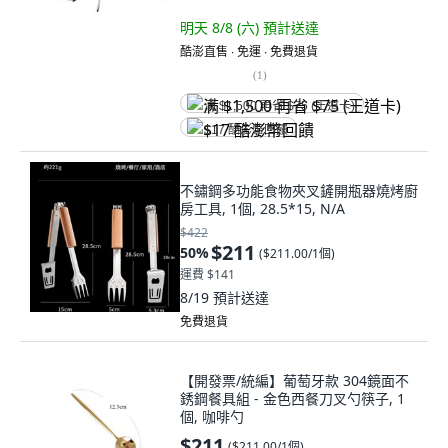
明天 8/8 (六)
預計送達
酷澎直售 ∙ 免運 ∙ 免費退貨
(
1
)
满 $1,500 再省 $75 (王道卡)
$17 酷澎幣回饋
不鏽鋼多功能食物夾叉鏟開瓶器燒烤廚
房工具, 1個, 28.5*15, N/A
$422
$211
50
%
(
$211.00/1個
)
運費 $141
8/19
預計送達
免費退貨
【開發票/統編】葡萄牙款 304鏡面不
銹鋼餐具組 - 金色西餐刀叉勺筷子, 1
個, 咖啡勺
$211
(
$211.00/1個
)