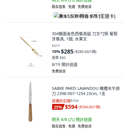
酷澎直售 ∙ 免運 ∙ 免費退貨
满 $1,500 再省 $75 (王道卡)
304鏡面金色西餐具組 刀叉勺筷 葡萄
牙餐具, 1個, 水果叉
$317
$285
10
%
(
$285.00/1個
)
運費 $90
8/19
預計送達
免費退貨
SABRE PARIS LAVANDOU 橄欖木牛排
刀 2398-007-1254 23cm, 1支
首購折扣價
$794
$594
25
%
(
$594.00/1個
)
明天 8/8 (六)
預計送達
酷澎直售 ∙ 免運 ∙ 免費退貨