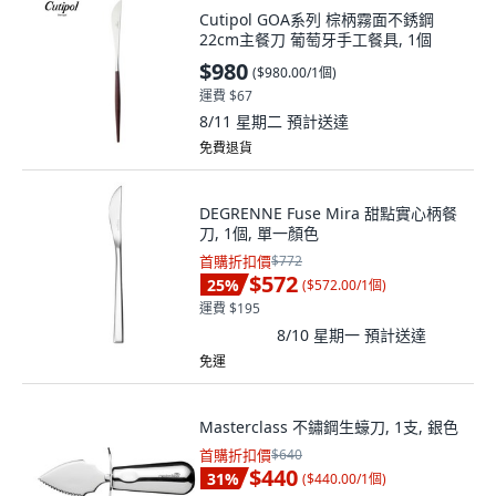
Cutipol GOA系列 棕柄霧面不銹鋼
22cm主餐刀 葡萄牙手工餐具, 1個
$980
(
$980.00/1個
)
運費 $67
8/11 星期二
預計送達
免費退貨
DEGRENNE Fuse Mira 甜點實心柄餐
刀, 1個, 單一顏色
首購折扣價
$772
$572
25
%
(
$572.00/1個
)
運費 $195
8/10 星期一
預計送達
免運
Masterclass 不鏽鋼生蠔刀, 1支, 銀色
首購折扣價
$640
$440
31
%
(
$440.00/1個
)