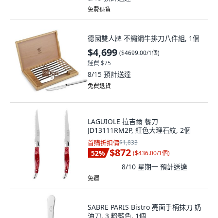
免費退貨
德國雙人牌 不鏽鋼牛排刀八件組, 1個
$4,699
(
$4699.00/1個
)
運費 $75
8/15
預計送達
免費退貨
LAGUIOLE 拉吉爾 餐刀
JD13111RM2P, 紅色大理石紋, 2個
首購折扣價
$1,833
$872
52
%
(
$436.00/1個
)
8/10 星期一
預計送達
免運
SABRE PARIS Bistro 亮面手柄抹刀 奶
油刀, 3 粉藍色, 1個