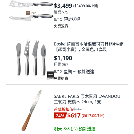
$3,499
(
$3499.00/1個
)
運費 $75
8/15
預計送達
免費退貨
Boska 荷蘭哥本哈根起司刀具組4件組
【起司小賣】, 金屬色, 1套裝
$1,190
運費 $67
8/12 星期三
預計送達
免費退貨
SABRE PARIS 原木質風 LAVANDOU
主餐刀 橄欖木 24cm, 1支
首購折扣價
$817
$617
24
%
(
$617.00/1個
)
明天 8/8 (六)
預計送達