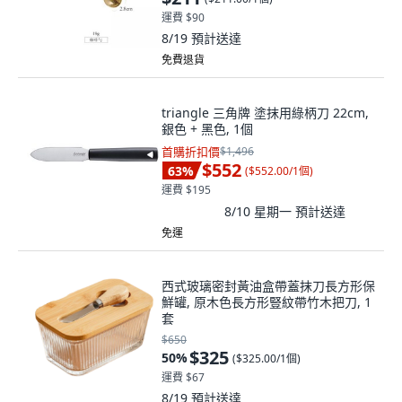
運費 $90
8/19
預計送達
免費退貨
triangle 三角牌 塗抹用綠柄刀 22cm,
銀色 + 黑色, 1個
首購折扣價
$1,496
$552
63
%
(
$552.00/1個
)
運費 $195
8/10 星期一
預計送達
免運
西式玻璃密封黃油盒帶蓋抹刀長方形保
鮮罐, 原木色長方形豎紋帶竹木把刀, 1
套
$650
$325
50
%
(
$325.00/1個
)
運費 $67
8/19
預計送達