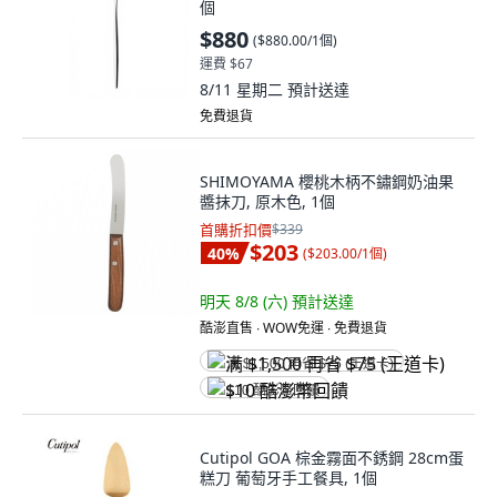
個
$880
(
$880.00/1個
)
運費 $67
8/11 星期二
預計送達
免費退貨
SHIMOYAMA 櫻桃木柄不鏽鋼奶油果
醬抹刀, 原木色, 1個
首購折扣價
$339
$203
40
%
(
$203.00/1個
)
明天 8/8 (六)
預計送達
酷澎直售 ∙ WOW免運 ∙ 免費退貨
满 $1,500 再省 $75 (王道卡)
$10 酷澎幣回饋
Cutipol GOA 棕金霧面不銹鋼 28cm蛋
糕刀 葡萄牙手工餐具, 1個