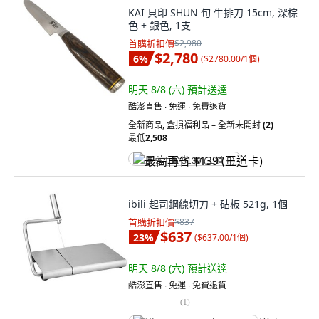
KAI 貝印 SHUN 旬 牛排刀 15cm, 深棕
色 + 銀色, 1支
首購折扣價
$2,980
$2,780
6
%
(
$2780.00/1個
)
明天 8/8 (六)
預計送達
酷澎直售 ∙ 免運 ∙ 免費退貨
全新商品
,
盒損福利品 – 全新未開封
(2)
最低
2,508
最高再省 $139 (王道卡)
ibili 起司鋼線切刀 + 砧板 521g, 1個
首購折扣價
$837
$637
23
%
(
$637.00/1個
)
明天 8/8 (六)
預計送達
酷澎直售 ∙ 免運 ∙ 免費退貨
(
1
)