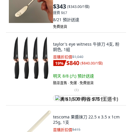
$343
(
$343.00/1個
)
運費 $67
8/21
預計送達
免費退貨
taylor's eye witness 牛排刀 4支, 粉
銅色, 1組
首購折扣價
$1,040
$840
19
%
(
$840.00/1個
)
明天 8/8 (六)
預計送達
酷澎直售 ∙ 免運 ∙ 免費退貨
(
1
)
满 $1,500 再省 $75 (王道卡)
tescoma 果醬抹刀 22.5 x 3.5 x 1cm
25g, 1支
首購折扣價
$415