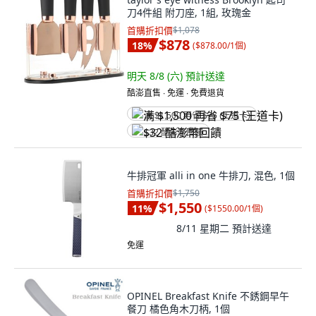
刀4件組 附刀座, 1組, 玫瑰金
首購折扣價
$1,078
$878
18
%
(
$878.00/1個
)
明天 8/8 (六)
預計送達
酷澎直售 ∙ 免運 ∙ 免費退貨
满 $1,500 再省 $75 (王道卡)
$32 酷澎幣回饋
牛排冠軍 alli in one 牛排刀, 混色, 1個
首購折扣價
$1,750
$1,550
11
%
(
$1550.00/1個
)
8/11 星期二
預計送達
免運
OPINEL Breakfast Knife 不銹鋼早午
餐刀 橘色角木刀柄, 1個