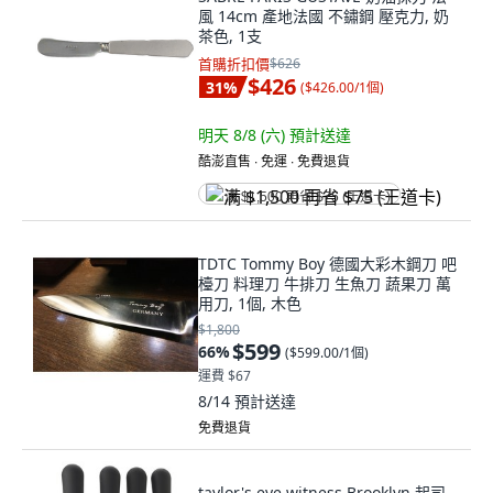
風 14cm 產地法國 不鏽鋼 壓克力, 奶
茶色, 1支
首購折扣價
$626
$426
31
%
(
$426.00/1個
)
明天 8/8 (六)
預計送達
酷澎直售 ∙ 免運 ∙ 免費退貨
满 $1,500 再省 $75 (王道卡)
TDTC Tommy Boy 德國大彩木鋼刀 吧
檯刀 料理刀 牛排刀 生魚刀 蔬果刀 萬
用刀, 1個, 木色
$1,800
$599
66
%
(
$599.00/1個
)
運費 $67
8/14
預計送達
免費退貨
taylor's eye witness Brooklyn 起司