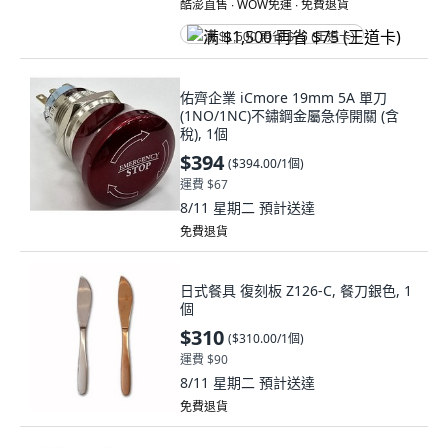
酷澎直售 ∙ WOW免運 ∙ 免費退貨
满 $1,500 再省 $75 (王道卡)
佑齊企業 iCmore 19mm 5A 單刀
(1NO/1NC)不鏽鋼金屬急停開關 (含
稅), 1個
$394
(
$394.00/1個
)
運費 $67
8/11 星期二
預計送達
免費退貨
日式餐具 復刻板 Z126-C, 餐刀銀色, 1
個
$310
(
$310.00/1個
)
運費 $90
8/11 星期二
預計送達
免費退貨