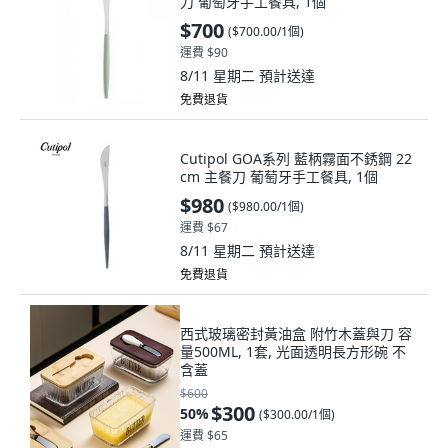
刀 葡萄牙手工餐具, 1個
$700
(
$700.00/1個
)
運費 $90
8/11 星期二
預計送達
免費退貨
Cutipol GOA系列 藍柄霧面不銹鋼 22
cm 主餐刀 葡萄牙手工餐具, 1個
$980
(
$980.00/1個
)
運費 $67
8/11 星期二
預計送達
免費退貨
西式玻璃密封黃油盒 附竹木蓋與刀 容
量500ML, 1套, 光面透明長方形碗 不
含蓋
$600
$300
50
%
(
$300.00/1個
)
運費 $65