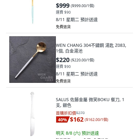
$999
(
$999.00/1個
)
運費 $90
8/11 星期二
預計送達
免費退貨
WEN CHANG 304不鏽鋼 湯匙 Z083,
1個, 白金湯池
$220
(
$220.00/1個
)
運費 $90
8/11 星期二
預計送達
免費退貨
SALUS 佐藤金屬 微笑BOKU 餐刀, 1
支, 銀色
首購折扣價
$270
$162
40
%
(
$162.00/1個
)
明天 8/8 (六)
預計送達