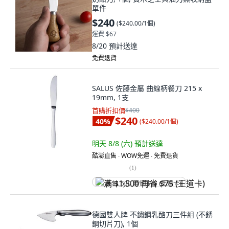
單件
$240
(
$240.00/1個
)
運費 $67
8/20
預計送達
免費退貨
SALUS 佐藤金屬 曲線柄餐刀 215 x
19mm, 1支
首購折扣價
$400
$240
40
%
(
$240.00/1個
)
明天 8/8 (六)
預計送達
酷澎直售 ∙ WOW免運 ∙ 免費退貨
(
1
)
满 $1,500 再省 $75 (王道卡)
德國雙人牌 不鏽鋼乳酪刀三件組 (不銹
鋼切片刀), 1個