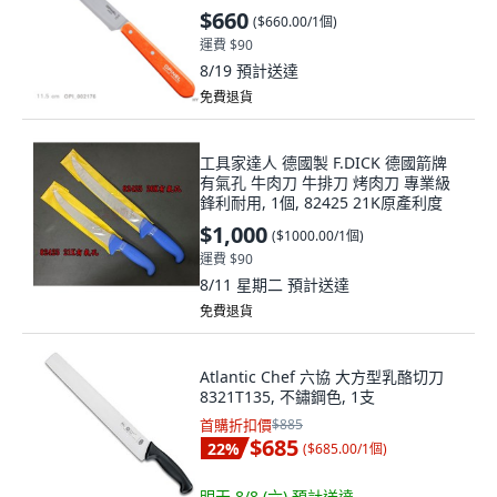
$660
(
$660.00/1個
)
運費 $90
8/19
預計送達
免費退貨
工具家達人 德國製 F.DICK 德國箭牌
有氣孔 牛肉刀 牛排刀 烤肉刀 專業級
鋒利耐用, 1個, 82425 21K原產利度
$1,000
(
$1000.00/1個
)
運費 $90
8/11 星期二
預計送達
免費退貨
Atlantic Chef 六協 大方型乳酪切刀
8321T135, 不鏽鋼色, 1支
首購折扣價
$885
$685
22
%
(
$685.00/1個
)
明天 8/8 (六)
預計送達