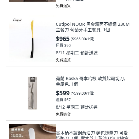
免費退貨
Cutipol NOOR 黑金霧面不鏽鋼 23CM
主餐刀 葡萄牙手工餐具, 1個
$965
(
$965.00/1個
)
運費 $90
8/11 星期二
預計送達
免費退貨
荷蘭 Boska 哥本哈根 軟質起司切刀,
金屬色, 1個
$599
(
$599.00/1個
)
運費 $67
8/12 星期三
預計送達
免費退貨
實木柄不鏽鋼黃油刀 麵包抹醬刀 可愛
奶酪刀, 1個, 實木芝士黃油刀無收納盒