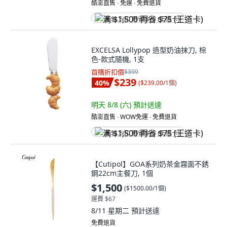
酷澎直售 ∙ 免運 ∙ 免費退貨
满 $1,500 再省 $75 (王道卡)
EXCELSA Lollypop 造型奶油抹刀, 棕
色-款式隨機, 1支
首購折扣價
$399
$239
40
%
(
$239.00/1個
)
明天 8/8 (六)
預計送達
酷澎直售 ∙ WOW免運 ∙ 免費退貨
满 $1,500 再省 $75 (王道卡)
【Cutipol】GOA系列奶茶金霧面不銹
鋼22cm主餐刀, 1個
$1,500
(
$1500.00/1個
)
運費 $67
8/11 星期二
預計送達
免費退貨