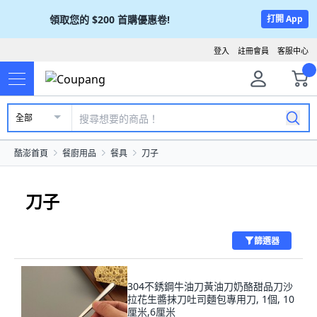
領取您的
$200
首購優惠卷!
打開 App
登入
註冊會員
客服中心
全部
酷澎首頁
餐廚用品
餐具
刀子
刀子
篩選器
304不銹鋼牛油刀黃油刀奶酪甜品刀沙
拉花生醬抹刀吐司麵包專用刀, 1個, 10
厘米,6厘米