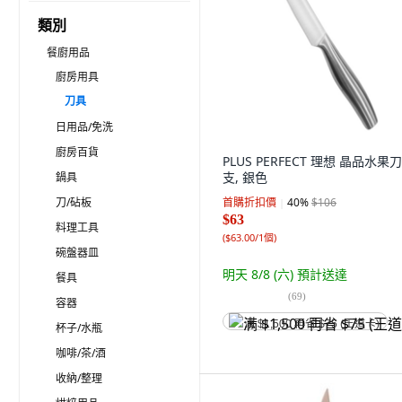
類別
餐廚用品
廚房用具
刀具
日用品/免洗
廚房百貨
PLUS PERFECT 理想 晶品水果刀,
支, 銀色
鍋具
刀/砧板
首購折扣價
40
%
$106
$63
料理工具
(
$63.00/1個
)
碗盤器皿
明天 8/8 (六)
預計送達
餐具
(
69
)
容器
满 $1,500 再省 $75 (王道卡)
杯子/水瓶
咖啡/茶/酒
收納/整理