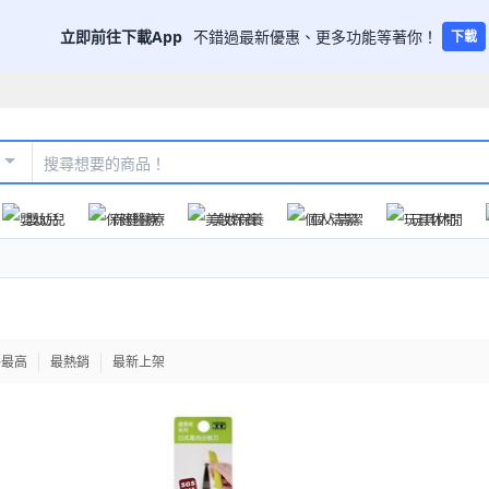
立即前往下載App
不錯過最新優惠、更多功能等著你！
下載
嬰幼兒
保健醫療
美妝保養
個人清潔
玩具休閒
格最高
最熱銷
最新上架