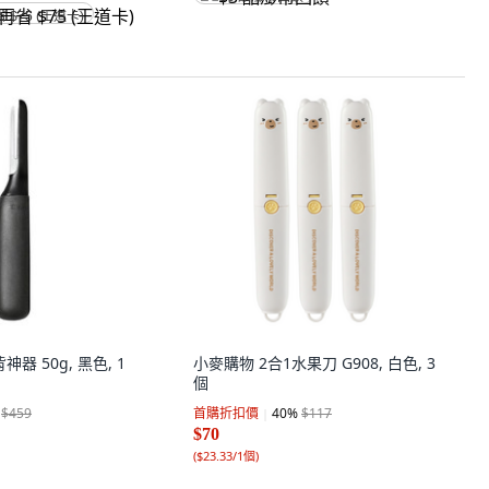
省 $75 (王道卡)
器 50g, 黑色, 1
小麥購物 2合1水果刀 G908, 白色, 3
個
$459
首購折扣價
40
%
$117
$70
(
$23.33/1個
)