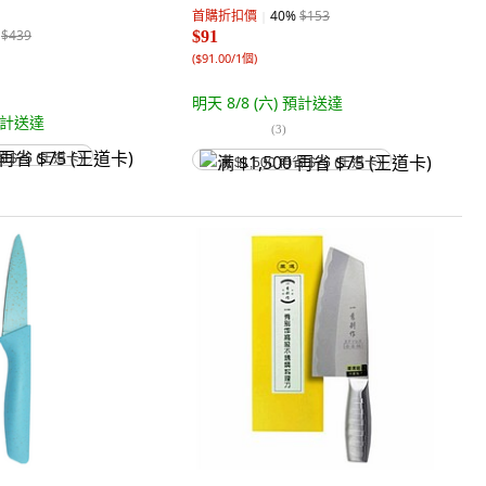
首購折扣價
40
%
$153
$439
$91
(
$91.00/1個
)
明天 8/8 (六)
預計送達
計送達
(
3
)
省 $75 (王道卡)
满 $1,500 再省 $75 (王道卡)