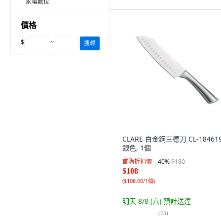
家電數位
價格
$
~
搜尋
CLARE 白金鋼三德刀 CL-184619
銀色, 1個
首購折扣價
40
%
$180
$108
(
$108.00/1個
)
明天 8/8 (六)
預計送達
(
23
)