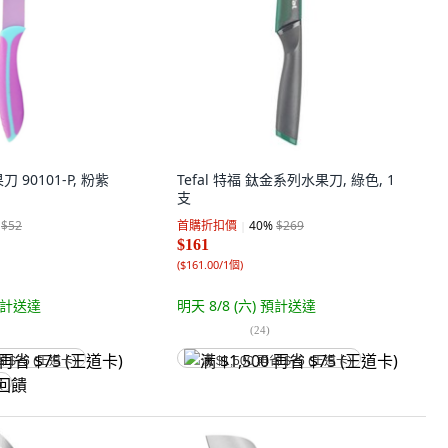
刀 90101-P, 粉紫
Tefal 特福 鈦金系列水果刀, 綠色, 1
支
$52
首購折扣價
40
%
$269
$161
(
$161.00/1個
)
計送達
明天 8/8 (六)
預計送達
(
24
)
省 $75 (王道卡)
满 $1,500 再省 $75 (王道卡)
饋