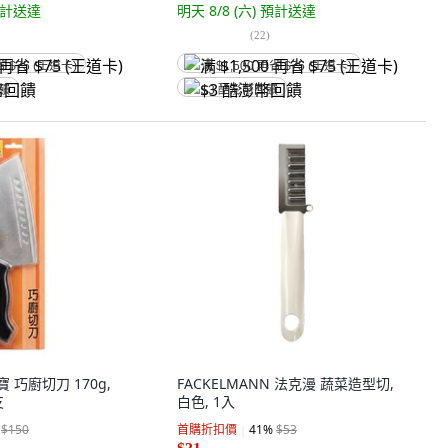
計送達
明天 8/8 (六)
預計送達
(
22
)
省 $75 (王道卡)
满 $1,500 再省 $75 (王道卡)
回饋
$3 酷澎幣回饋
鍋寶 巧廚切刀 170g,
FACKELMANN 法克漫 蔬菜造型切,
支
白色, 1入
$150
首購折扣價
41
%
$53