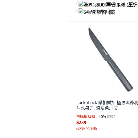
满 $1,500 再省 $75 (王道卡)
$4 酷澎幣回饋
LocknLock 樂扣樂扣 極致黑鋒
沾水果刀, 深灰色, 1支
首購折扣價
40
%
$399
$239
(
$239.00/1個
)