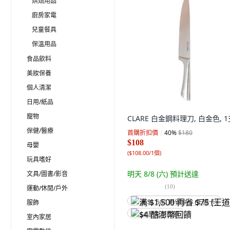
烘焙用品
廚房家電
兒童餐具
保溫用品
食品飲料
美妝保養
個人清潔
日用/紙品
寵物
CLARE 白金鋼料理刀, 白金色, 1
保健/醫療
首購折扣價
40
%
$180
$108
母嬰
(
$108.00/1個
)
玩具嗜好
明天 8/8 (六)
預計送達
文具/圖書/影音
(
10
)
運動/休閒/戶外
服飾
满 $1,500 再省 $75 (王道卡)
$4 酷澎幣回饋
室內家居