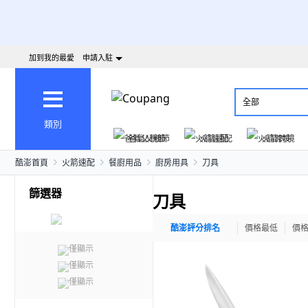
加到我的最愛
申請入駐
全部
類別
爸氣父親節
火箭速配
火箭跨境
酷澎首頁
火箭速配
餐廚用品
廚房用具
刀具
篩選器
刀具
酷澎評分排名
價格最低
價
僅顯示
僅顯示
僅顯示