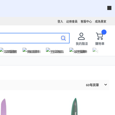
登入
註冊會員
客服中心
成為賣家
我的酷澎
購物車
文具圖書
食品飲料
生活用品
女性服飾
運動戶外
60
每頁筆