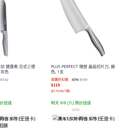
御膳坊 健康煮 日式三德
PLUS PERFECT 理想 晶品切片刀, 銀
, 灰色
色, 1支
$132
首購折扣價
40
%
$199
$119
(
$119.00/1個
)
計送達
明天 8/8 (六)
預計送達
(
203
)
省 $75 (王道卡)
满 $1,500 再省 $75 (王道卡)
饋