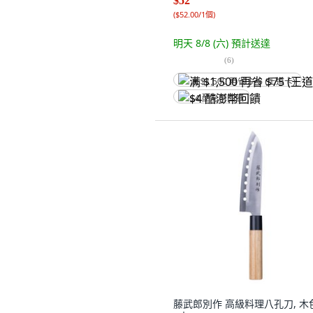
$52
(
$52.00/1個
)
明天 8/8 (六)
預計送達
(
6
)
满 $1,500 再省 $75 (王道卡)
$4 酷澎幣回饋
藤武郎別作 高級料理八孔刀, 木