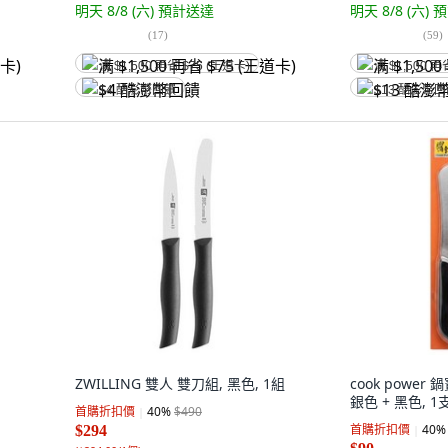
明天 8/8 (六)
預計送達
明天 8/8 (六)
預
(
17
)
(
59
)
满 $1,500 再省 $75 (王道卡)
满 $1,500 再
$4 酷澎幣回饋
$13 酷澎幣
ZWILLING 雙人 雙刀組, 黑色, 1組
cook power 
銀色 + 黑色, 1
首購折扣價
40
%
$490
首購折扣價
40
%
$294