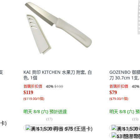
支
KAI 貝印 KITCHEN 水果刀 附套, 白
GOZENBO 
色, 1個
刀 30.7cm 1支
首購折扣價
40
%
$199
首購折扣價
40
%
$119
$79
(
$119.00/1個
)
(
$79.00/1個
)
明天 8/8 (六)
預計送達
明天 8/8 (六)
預
(
17
)
(
15
)
满 $1,500 再省 $75 (王道卡)
满 $1,500 再
$3 酷澎幣回