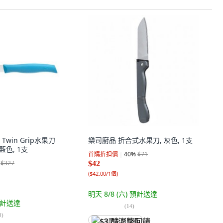
 Twin Grip水果刀
樂司廚品 折合式水果刀, 灰色, 1支
 藍色, 1支
首購折扣價
40
%
$71
$327
$42
(
$42.00/1個
)
明天 8/8 (六)
預計送達
計送達
(
14
)
0
)
$3 酷澎幣回饋