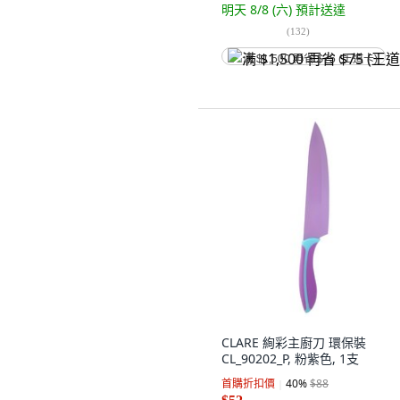
明天 8/8 (六)
預計送達
(
132
)
满 $1,500 再省 $75 (王道卡)
CLARE 絢彩主廚刀 環保裝
CL_90202_P, 粉紫色, 1支
首購折扣價
40
%
$88