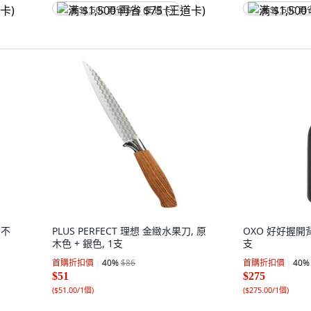
满 $1,500 再省 $75 (王道卡)
满 $1,500 再
利不
PLUS PERFECT 理想 金緻水果刀, 原
OXO 好好握開背神
木色 + 銀色, 1支
支
首購折扣價
40
%
$86
首購折扣價
40
%
$51
$275
(
$51.00/1個
)
(
$275.00/1個
)