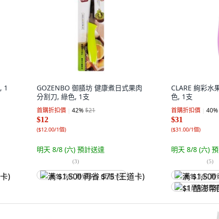
 1
GOZENBO 御膳坊 健康煮日式果肉
CLARE 絢彩水果
分割刀, 綠色, 1支
色, 1支
首購折扣價
42
%
$21
首購折扣價
40
%
$12
$31
(
$12.00/1個
)
(
$31.00/1個
)
明天 8/8 (六)
預計送達
明天 8/8 (六)
預
(
3
)
(
5
)
满 $1,500 再省 $75 (王道卡)
满 $1,500 再
$1 酷澎幣回