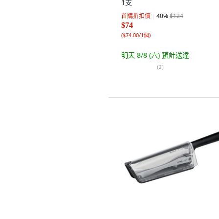
1支
首購折扣價
40
%
$124
$74
(
$74.00/1個
)
明天 8/8 (六)
預計送達
(
2
)