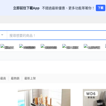
立即前往下載App
不錯過最新優惠、更多功能等著你！
下載
嬰幼兒
保健醫療
美妝保養
個人清潔
玩具休閒
格最高
最熱銷
最新上架