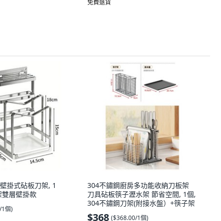
免費退貨
房壁掛式砧板刀架, 1
304不鏽鋼廚房多功能收納刀板架
刀架雙層壁掛款
刀具砧板筷子瀝水架 節省空間, 1個,
304不鏽鋼刀架(附接水盤）+筷子架
0/1個
)
$368
(
$368.00/1個
)