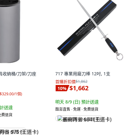
刀具收納桶/刀架/刀座
717 專業用磨刀棒 12吋, 1支
首購折扣價
$1,862
$1,662
10
%
$329.00/1個
)
明天 8/9 (日)
預計送達
計送達
酷澎直售 ∙ 免運 ∙ 免費退貨
 免費退貨
最高再省 $84 (王道卡)
省 $75 (王道卡)