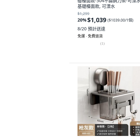
礎檯面款-304不鏽鋼刀架-可溧水
基礎檯面款, 可溧水
$1,299
$1,039
20
%
(
$1039.00/1個
)
8/20
預計送達
免運 ∙ 免費退貨
(
1
)