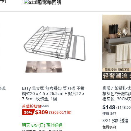
$11 酷澎幣回饋
架,
Easy 易立家 無痕掛勾 菜刀架 不鏽
廚房刀架壁掛式多
鋼架20 x 4.5 x 26.5cm + 貼片22 x
槍灰色*升級特厚
7.5cm, 玫瑰金, 1組
槍灰色, 30CM
$148
首購折扣價
$509
(
$148.0
$309
39
%
(
$309.00/1個
)
運費 $67
8/21
預計送達
明天 8/9 (日)
預計送達
免費退貨