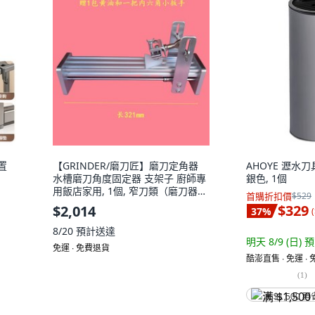
置
【GRINDER/磨刀匠】磨刀定角器
AHOYE 瀝水
水槽磨刀角度固定器 支架子 廚師專
銀色, 1個
用飯店家用, 1個, 窄刀類（磨刀器）
首購折扣價
$529
白（四代）
$329
$2,014
37
%
(
8/20
預計送達
明天 8/9 (日)
預
免運 ∙ 免費退貨
酷澎直售 ∙ 免運 ∙
(
1
)
满 $1,500 再