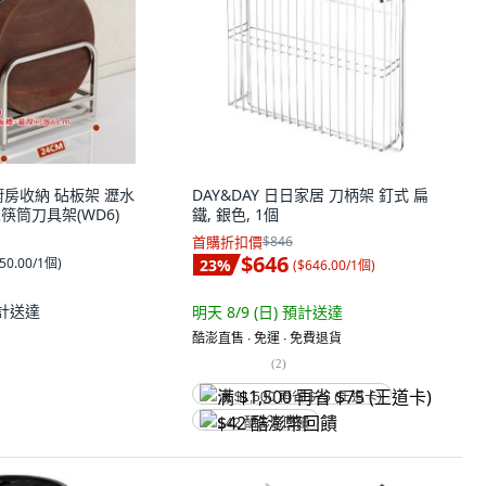
廚房收納 砧板架 瀝水
DAY&DAY 日日家居 刀柄架 釘式 扁
-單筷筒刀具架(WD6)
鐵, 銀色, 1個
首購折扣價
$846
$646
50.00/1個
)
23
%
(
$646.00/1個
)
計送達
明天 8/9 (日)
預計送達
酷澎直售 ∙ 免運 ∙ 免費退貨
(
2
)
满 $1,500 再省 $75 (王道卡)
$42 酷澎幣回饋