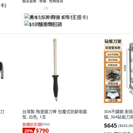
酷澎直售 ∙ 免運 ∙ 免費退貨
(
3
)
满 $1,500 再省 $75 (王道卡)
$13 酷澎幣回饋
磨刀
台灣製 陶瓷磨刀棒 包覆式防斷吸震
304不鏽鋼 廚
型, 白色, 1支
個, 304砧板
$645
首購折扣價
$990
(
$645.0
$790
20
%