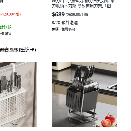
1個
理刀/牛刀/魚頭刀/柳刃日式刀架 菜
刀收納木刀架 簡約商用刀架, 1個
$689
$420.00/1個
)
(
$689.00/1個
)
8/20
預計送達
計送達
免運 ∙ 免費退貨
 免費退貨
省 $75 (王道卡)