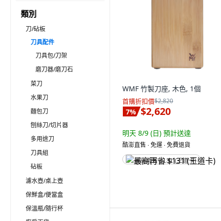
類別
刀/砧板
刀具配件
刀具包/刀架
磨刀器/磨刀石
菜刀
WMF 竹製刀座, 木色, 1個
水果刀
首購折扣價
$2,820
$2,620
麵包刀
7
%
刨絲刀/切片器
明天 8/9 (日)
預計送達
多用途刀
酷澎直售 ∙ 免運 ∙ 免費退貨
刀具組
最高再省 $131 (王道卡)
砧板
濾水壺/桌上壺
保鮮盒/便當盒
保溫瓶/隨行杯