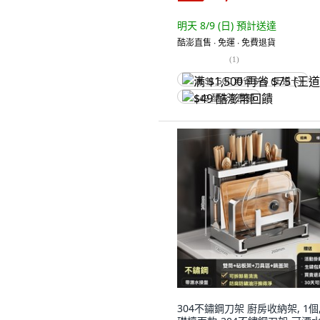
明天 8/9 (日)
預計送達
酷澎直售 ∙ 免運 ∙ 免費退貨
(
1
)
满 $1,500 再省 $75 (王道卡)
$49 酷澎幣回饋
304不鏽鋼刀架 廚房收納架, 1個,