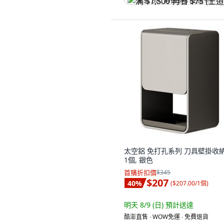
满 $1,500 再省 $75 (王道卡)
太空鋁 免打孔系列 刀具壁掛收納
1個, 銀色
首購折扣價
$345
$207
40
%
(
$207.00/1個
)
明天 8/9 (日)
預計送達
酷澎直售 ∙ WOW免運 ∙ 免費退貨