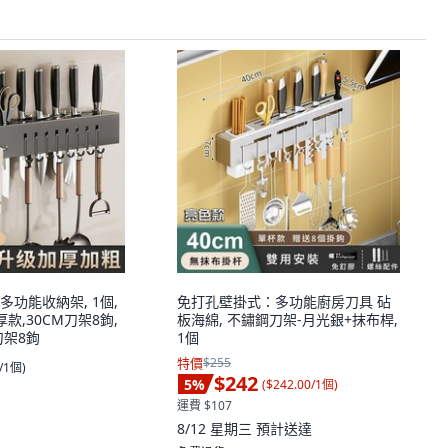
功能收納架, 1個,
免打孔壁掛式：多功能廚房刀具 砧
款,30CM刀架8鉤,
板海綿, 不鏽鋼刀架-月光銀+抹布桿,
刀架8鉤
1個
特價
$255
0/1個
)
$242
5
%
(
$242.00/1個
)
運費 $107
8/12 星期三
預計送達