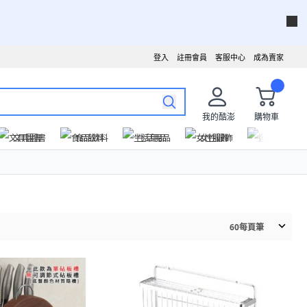
登入
註冊會員
客服中心
成為賣家
我的酷澎
購物車
文具圖書
食品飲料
生活用品
女性服飾
運動戶外
60
每頁筆