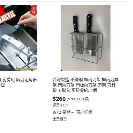
器 廚房用 磨刀定角器
台灣製造 不鏽鋼 櫃內刀架 櫃內刀具
1個
架 門內刀架 門板內刀架 刀架 刀具
架 五聯勾 廚房收納, 1個
$260
(
$260.00/1個
)
運費 $141
8/12 星期三
預計送達
免費退貨