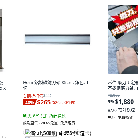
板
Hesii 鋁製磁鐵刀架 35cm, 銀色, 1
禾信 磨刀固定
 x
個
不銹鋼磨刀架, 
$2,068
首購折扣價
$442
$1,880
$265
9
%
40
%
(
$265.00/1個
)
8/20
預計送達
明天 8/9 (日)
預計送達
免運 ∙ 免費退貨
酷澎直售 ∙ WOW免運 ∙ 免費退貨
满 $1,500 再省 $75 (王道卡)