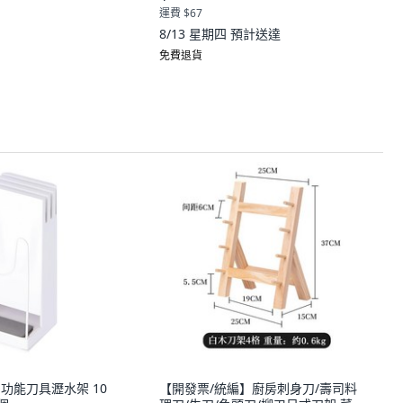
運費 $67
8/13 星期四
預計送達
免費退貨
土多功能刀具瀝水架 10
【開發票/統編】廚房刺身刀/壽司料