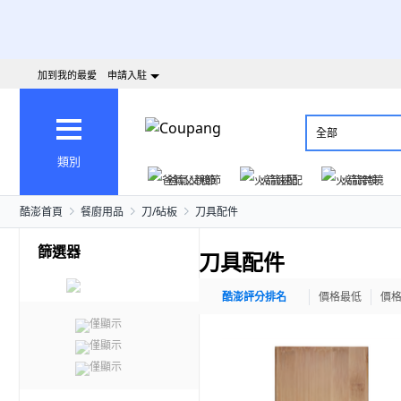
加到我的最愛
申請入駐
全部
類別
爸氣父親節
火箭速配
火箭跨境
酷澎首頁
餐廚用品
刀/砧板
刀具配件
篩選器
刀具配件
酷澎評分排名
價格最低
價
僅顯示
僅顯示
僅顯示