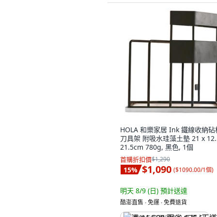
HOLA 和樂家居 Ink 鐵線收納砧
刀具架 附吸水珪藻土墊 21 x 12.5
21.5cm 780g, 黑色, 1個
首購折扣價
$1,290
$1,090
15
%
(
$1090.00/1個
)
明天 8/9 (日)
預計送達
酷澎直售 ∙ 免運 ∙ 免費退貨