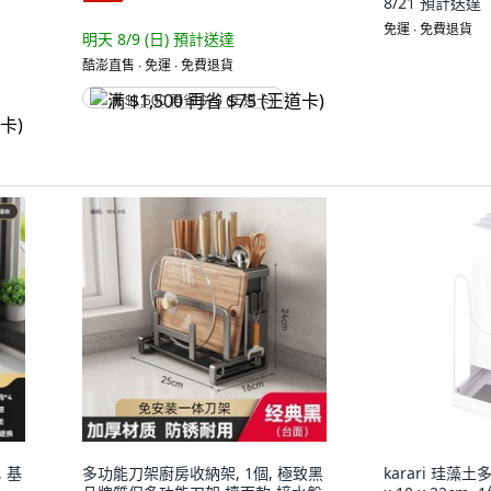
8/21
預計送達
免運 ∙ 免費退貨
明天 8/9 (日)
預計送達
酷澎直售 ∙ 免運 ∙ 免費退貨
满 $1,500 再省 $75 (王道卡)
 基
多功能刀架廚房收納架, 1個, 極致黑
karari 珪藻