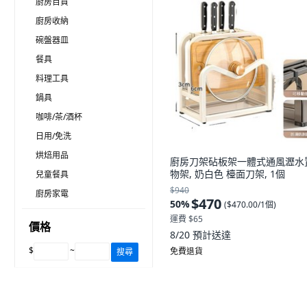
廚房百貨
廚房收納
碗盤器皿
餐具
料理工具
鍋具
咖啡/茶/酒杯
日用/免洗
烘焙用品
廚房刀架砧板架一體式通風瀝水
物架, 奶白色 檯面刀架, 1個
兒童餐具
$940
廚房家電
$470
50
%
(
$470.00/1個
)
運費 $65
價格
8/20
預計送達
$
~
免費退貨
搜尋