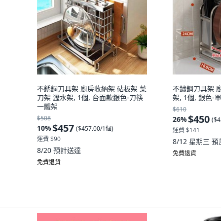
不銹鋼刀具架 廚房收納架 砧板架 菜
不鏽鋼刀具架 
刀架 瀝水架, 1個, 台面款銀色-刀筷
架, 1個, 銀色
一體架
$610
$450
$508
26
%
(
$4
$457
10
%
(
$457.00/1個
)
運費 $141
運費 $90
8/12 星期三
預
8/20
預計送達
免費退貨
免費退貨