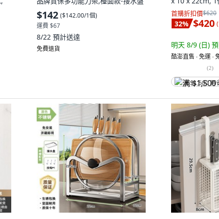
,
品牌質保多功能刀架,檯面款-接水盤
x 10 x 22cm, 
$142
首購折扣價
$620
(
$142.00/1個
)
$420
32
%
(
運費 $67
8/22
預計送達
明天 8/9 (日)
預
免費退貨
酷澎直售 ∙ 免運 ∙
(
2
)
满 $1,500 再