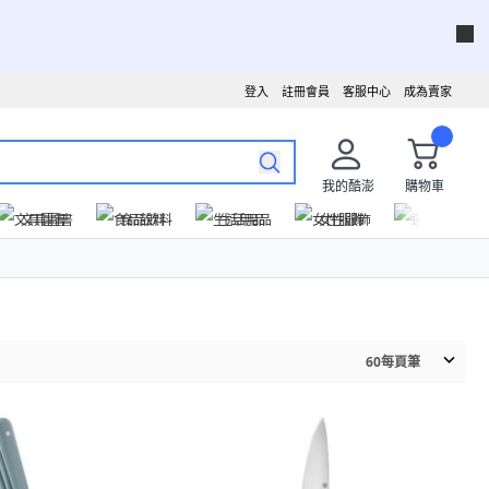
登入
註冊會員
客服中心
成為賣家
我的酷澎
購物車
文具圖書
食品飲料
生活用品
女性服飾
運動戶外
60
每頁筆