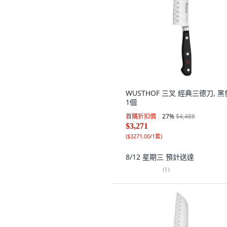
WUSTHOF 三叉 經典三德刀, 黑
1個
首購折扣價
27
%
$4,488
$3,271
(
$3271.00/1套
)
8/12 星期三
預計送達
(
1
)