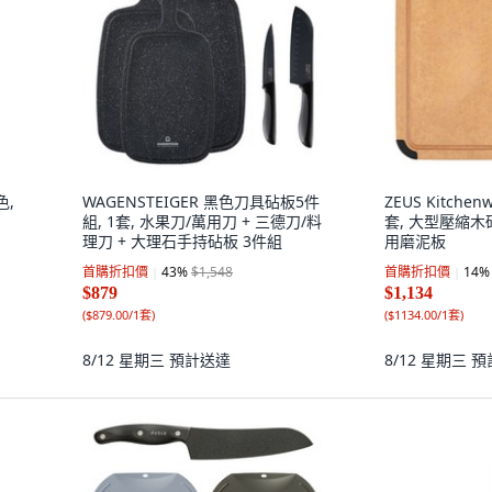
色,
WAGENSTEIGER 黑色刀具砧板5件
ZEUS Kitche
組, 1套, 水果刀/萬用刀 + 三德刀/料
套, 大型壓縮木砧
理刀 + 大理石手持砧板 3件組
用磨泥板
首購折扣價
43
%
$1,548
首購折扣價
14
%
$879
$1,134
(
$879.00/1套
)
(
$1134.00/1套
)
8/12 星期三
預計送達
8/12 星期三
預