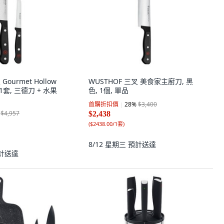
Gourmet Hollow
WUSTHOF 三叉 美食家主廚刀, 黑
 1套, 三德刀 + 水果
色, 1個, 單品
首購折扣價
28
%
$3,400
$4,957
$2,438
(
$2438.00/1套
)
8/12 星期三
預計送達
計送達