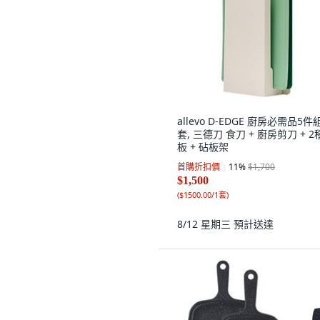
allevo D-EDGE 廚房必需品5件組
套, 三德刀 食刀 + 廚房剪刀 + 2
板 + 砧板架
首購折扣價
11
%
$1,700
$1,500
(
$1500.00/1套
)
8/12 星期三
預計送達