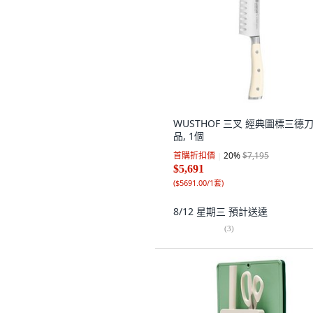
WUSTHOF 三叉 經典圖標三德刀
品, 1個
首購折扣價
20
%
$7,195
$5,691
(
$5691.00/1套
)
8/12 星期三
預計送達
(
3
)