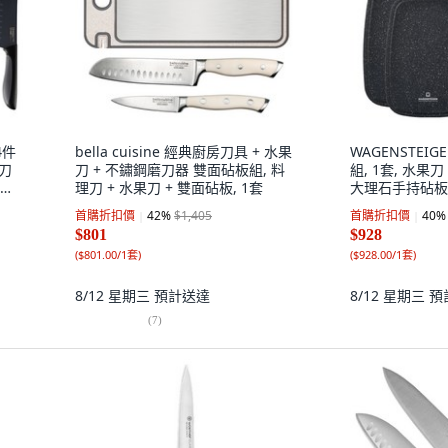
4件
bella cuisine 經典廚房刀具 + 水果
WAGENSTEI
廚刀
刀 + 不鏽鋼磨刀器 雙面砧板組, 料
組, 1套, 水果刀
手持
理刀 + 水果刀 + 雙面砧板, 1套
大理石手持砧板
首購折扣價
42
%
$1,405
首購折扣價
40
%
$801
$928
(
$801.00/1套
)
(
$928.00/1套
)
8/12 星期三
預計送達
8/12 星期三
預
(
7
)