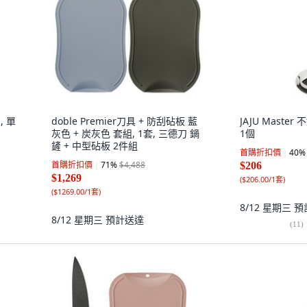
, 單
doble Premier刀具 + 防刮砧板 藍
JAJU Maste
灰色 + 炭灰色 套組, 1套, 三德刀 鍋
1個
鏟 + 中型砧板 2件組
首購折扣價
40
%
首購折扣價
71
%
$4,488
$206
$1,269
(
$206.00/1套
)
(
$1269.00/1套
)
8/12 星期三
預
8/12 星期三
預計送達
(
11
)