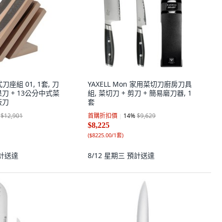
式刀座組 01, 1套, 刀
YAXELL Mon 家用菜切刀廚房刀具
果刀 + 13公分中式菜
組, 菜切刀 + 剪刀 + 簡易磨刀器, 1
板刀
套
$12,901
首購折扣價
14
%
$9,629
$8,225
(
$8225.00/1套
)
計送達
8/12 星期三
預計送達