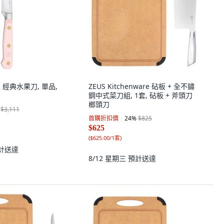
叉 經典水果刀, 單品,
ZEUS Kitchenware 砧板 + 全不鏽
鋼中式菜刀組, 1套, 砧板 + 斧頭刀
榔頭刀
$3,111
首購折扣價
24
%
$825
$625
(
$625.00/1套
)
計送達
8/12 星期三
預計送達