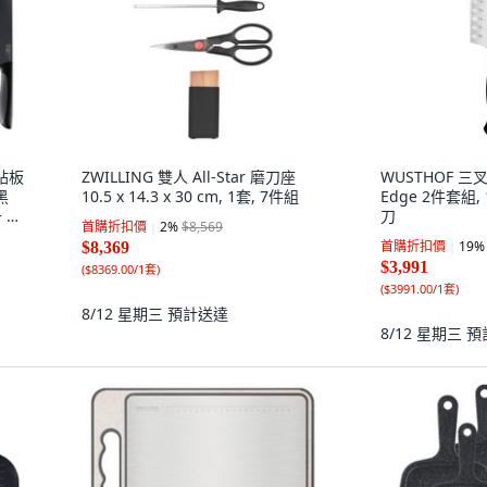
持砧板
ZWILLING 雙人 All-Star 磨刀座
WUSTHOF 三叉 
黑
10.5 x 14.3 x 30 cm, 1套, 7件組
Edge 2件套組,
+ 大
刀
首購折扣價
2
%
$8,569
手持
首購折扣價
19
%
$8,369
$3,991
(
$8369.00/1套
)
(
$3991.00/1套
)
8/12 星期三
預計送達
8/12 星期三
預