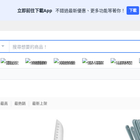
立即前往下載App
不錯過最新優惠、更多功能等著你！
下載
嬰幼兒
保健醫療
美妝保養
個人清潔
玩具休閒
格最高
最熱銷
最新上架