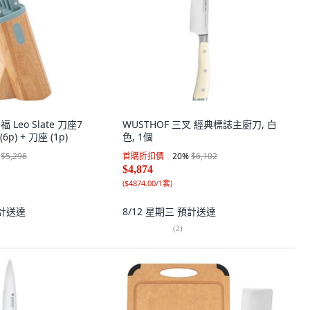
福 Leo Slate 刀座7
WUSTHOF 三叉 經典標誌主廚刀, 白
6p) + 刀座 (1p)
色, 1個
$5,296
首購折扣價
20
%
$6,102
$4,874
(
$4874.00/1套
)
計送達
8/12 星期三
預計送達
(
2
)