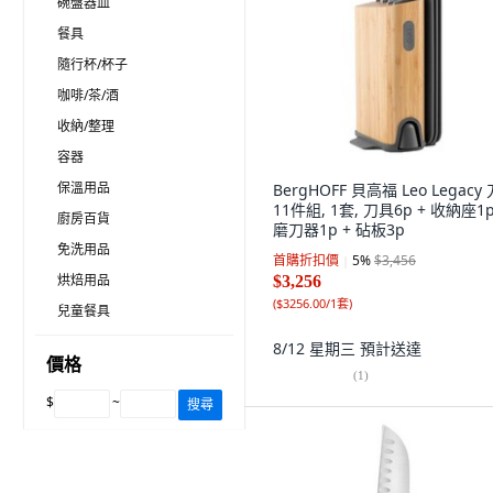
碗盤器皿
餐具
隨行杯/杯子
咖啡/茶/酒
收納/整理
容器
保溫用品
BergHOFF 貝高福 Leo Legacy
11件組, 1套, 刀具6p + 收納座1p
廚房百貨
磨刀器1p + 砧板3p
免洗用品
首購折扣價
5
%
$3,456
烘焙用品
$3,256
(
$3256.00/1套
)
兒童餐具
8/12 星期三
預計送達
價格
(
1
)
$
~
搜尋