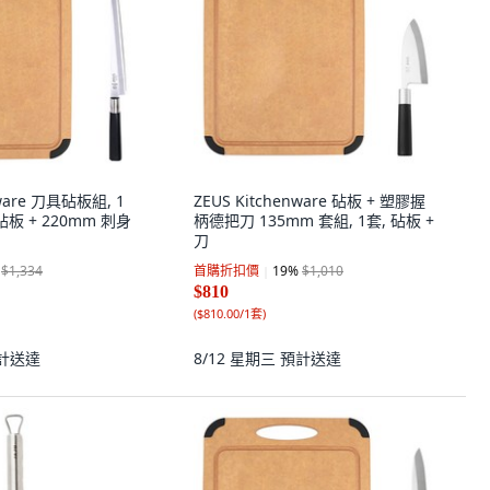
nware 刀具砧板組, 1
ZEUS Kitchenware 砧板 + 塑膠握
板 + 220mm 刺身
柄德把刀 135mm 套組, 1套, 砧板 +
刀
$1,334
首購折扣價
19
%
$1,010
$810
(
$810.00/1套
)
計送達
8/12 星期三
預計送達