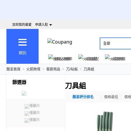
加到我的最愛
申請入駐
全部
類別
爸氣父親節
火箭速配
火箭跨境
酷澎首頁
火箭跨境
餐廚用品
刀/砧板
刀具組
篩選器
刀具組
酷澎評分排名
價格最低
價
僅顯示
僅顯示
僅顯示