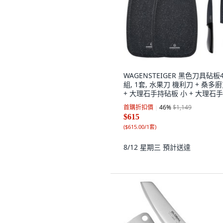
WAGENSTEIGER 黑色刀具砧板
組, 1套, 水果刀 機利刀 + 桑多
+ 大理石手持砧板 小 + 大理石
砧板 中
首購折扣價
46
%
$1,149
$615
(
$615.00/1套
)
8/12 星期三
預計送達