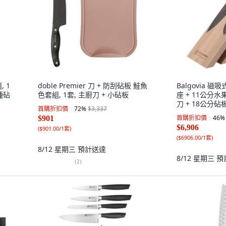
, 1
doble Premier 刀 + 防刮砧板 鮭魚
Balgovia 磁吸
種砧
色套組, 1套, 主廚刀 + 小砧板
座 + 11公分水
刀 + 18公分砧
首購折扣價
72
%
$3,337
首購折扣價
46
%
$901
$6,906
(
$901.00/1套
)
(
$6906.00/1套
)
8/12 星期三
預計送達
8/12 星期三
預
(
2
)