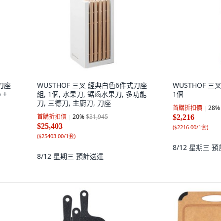
 刀座
WUSTHOF 三叉 經典白色6件式刀座
WUSTHOF 三
 +
組, 1個, 水果刀, 鋸齒水果刀, 多功能
1個
刀, 三德刀, 主廚刀, 刀座
首購折扣價
28
%
首購折扣價
20
%
$31,945
$2,216
$25,403
(
$2216.00/1套
)
(
$25403.00/1套
)
8/12 星期三
預
8/12 星期三
預計送達