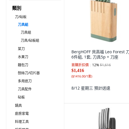
類別
刀/砧板
刀具組
刀具組
刀具/砧板組
菜刀
BergHOFF 貝高福 Leo Forest
6件組, 1套, 刀具5p + 刀座
水果刀
麵包刀
首購折扣價
12
%
$1,616
$1,416
刨絲刀/切片器
(
$1416.00/1套
)
多用途刀
8/12 星期三
預計送達
刀具配件
砧板
鍋具
廚房家電
料理工具