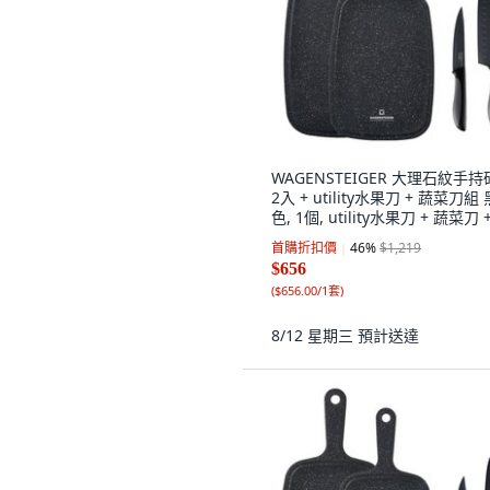
WAGENSTEIGER 大理石紋手
2入 + utility水果刀 + 蔬菜刀組 
色, 1個, utility水果刀 + 蔬菜刀 
理石紋手持砧板 小 + 大理石紋
首購折扣價
46
%
$1,219
砧板 中
$656
(
$656.00/1套
)
8/12 星期三
預計送達