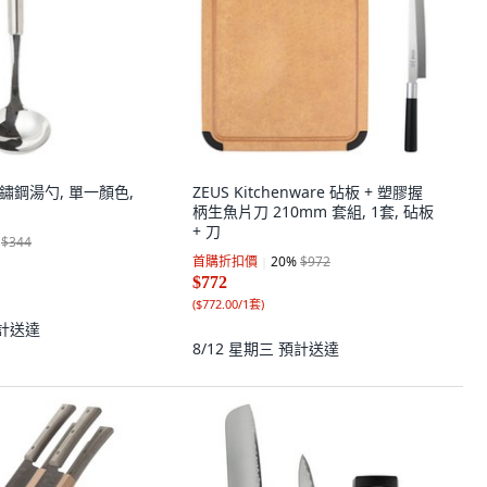
r 不鏽鋼湯勺, 單一顏色,
ZEUS Kitchenware 砧板 + 塑膠握
柄生魚片刀 210mm 套組, 1套, 砧板
+ 刀
$344
首購折扣價
20
%
$972
$772
(
$772.00/1套
)
計送達
8/12 星期三
預計送達