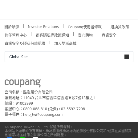
Investor Relations
關於酷澎
Coupang使用者條款
退換貨政策
信任管理中心
顧客隱私權政策通知
安心購物
資訊安全
資訊安全及隱私保護認證
加入酷澎商城
Global Site
公司名稱：酷澎股份有限公司
聯繫地址：11049 台北市信義區信義路五段7號13樓之1
統編：91002999
客服中心：0809-088-810 (免費) / 02-5592-7298
電子郵件：help_tw@coupang.com
©Coupang Taiwan Co., Ltd. 保留所有權利。
本網站上顯示的所有商標、標誌和服務標誌均為酷澎股份有限公司和/或其在美國和其
他國家/地區註冊之關聯公司之所屬財產。