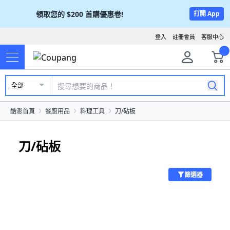
領取您的
$200
首購優惠卷!
打開 App
登入
註冊會員
客服中心
全部
酷澎首頁
餐廚用品
料理工具
刀/砧板
刀/砧板
篩選器