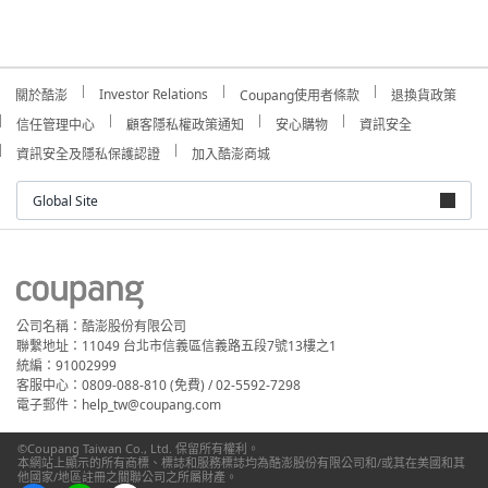
Investor Relations
關於酷澎
Coupang使用者條款
退換貨政策
信任管理中心
顧客隱私權政策通知
安心購物
資訊安全
資訊安全及隱私保護認證
加入酷澎商城
Global Site
公司名稱：酷澎股份有限公司
聯繫地址：11049 台北市信義區信義路五段7號13樓之1
統編：91002999
客服中心：0809-088-810 (免費) / 02-5592-7298
電子郵件：help_tw@coupang.com
©Coupang Taiwan Co., Ltd. 保留所有權利。
本網站上顯示的所有商標、標誌和服務標誌均為酷澎股份有限公司和/或其在美國和其
他國家/地區註冊之關聯公司之所屬財產。