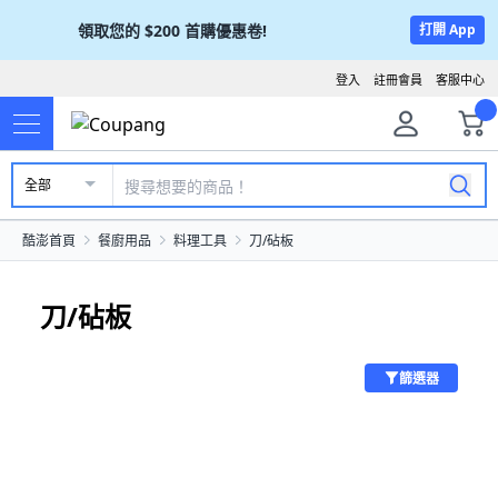
領取您的
$200
首購優惠卷!
打開 App
登入
註冊會員
客服中心
全部
酷澎首頁
餐廚用品
料理工具
刀/砧板
刀/砧板
篩選器