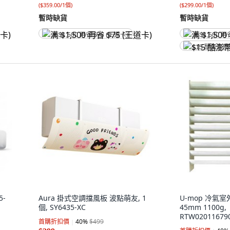
(
$359.00/1個
)
(
$299.00/1個
)
暫時缺貨
暫時缺貨
满 $1,500 再省 $75 (王道卡)
满 $1,500 再
$15 酷澎幣
5-
Aura 掛式空調擋風板 波點萌友, 1
U-mop 冷氣室
個, SY6435-XC
45mm 1100g,
RTW02011679
首購折扣價
40
%
$499