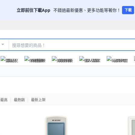
立即前往下載App
不錯過最新優惠、更多功能等著你！
下載
嬰幼兒
保健醫療
美妝保養
個人清潔
玩具休閒
格最高
最熱銷
最新上架