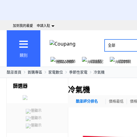
加到我的最愛
申請入駐
全部
類別
爸氣父親節
火箭速配
火箭跨境
酷澎首頁
首購專區
家電數位
季節性家電
冷氣機
篩選器
冷氣機
酷澎評分排名
價格最低
價
僅顯示
僅顯示
僅顯示