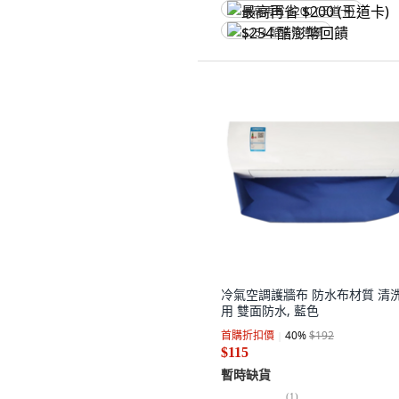
最高再省 $200 (王道卡)
$254 酷澎幣回饋
冷氣空調護牆布 防水布材質 清
用 雙面防水, 藍色
首購折扣價
40
%
$192
$115
暫時缺貨
(
1
)