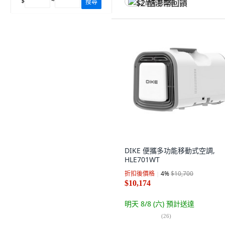
$
~
搜尋
$2 酷澎幣回饋
DIKE 便攜多功能移動式空調,
HLE701WT
折扣後價格
4
%
$10,700
$10,174
明天 8/8 (六)
預計送達
(
26
)