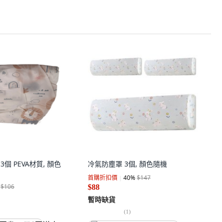
3個 PEVA材質, 顏色
冷氣防塵罩 3個, 顏色隨機
首購折扣價
40
%
$147
$106
$88
暫時缺貨
(
1
)