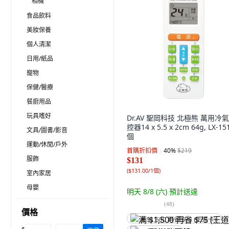
相機
食品飲料
美妝保養
個人清潔
日用/紙品
寵物
保健/醫療
餐廚用品
玩具嗜好
Dr.AV 聖岡科技 北極熊 萬用冷
控器14 x 5.5 x 2cm 64g, LX-151
文具/圖書/影音
個
運動/休閒/戶外
首購折扣價
40
%
$219
服飾
$131
(
$131.00/1個
)
室內家居
母嬰
明天 8/8 (六)
預計送達
(
48
)
價格
满 $1,500 再省 $75 (王道卡)