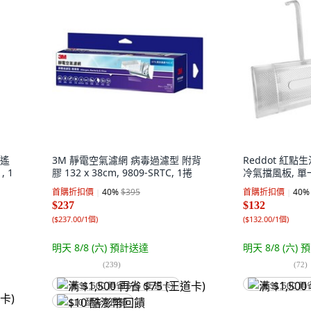
氣遙
3M 靜電空氣濾網 病毒過濾型 附背
Reddot 紅
, 1
膠 132 x 38cm, 9809-SRTC, 1捲
冷氣擋風板, 單
首購折扣價
40
%
$395
首購折扣價
40
%
$237
$132
(
$237.00/1個
)
(
$132.00/1個
)
明天 8/8 (六)
預計送達
明天 8/8 (六)
預
(
239
)
(
72
)
满 $1,500 再省 $75 (王道卡)
满 $1,500 再
$10 酷澎幣回饋