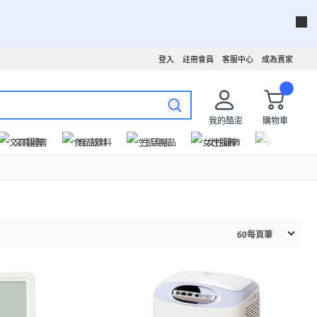
登入
註冊會員
客服中心
成為賣家
我的酷澎
購物車
文具圖書
食品飲料
生活用品
女性服飾
運動戶外
60
每頁筆