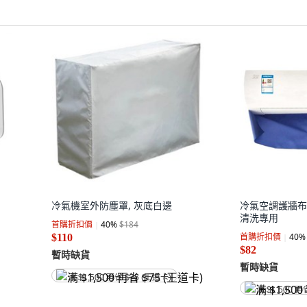
冷氣機室外防塵罩, 灰底白邊
冷氣空調護牆布
清洗專用
首購折扣價
40
%
$184
首購折扣價
40
%
$110
$82
暫時缺貨
暫時缺貨
满 $1,500 再省 $75 (王道卡)
满 $1,500 再