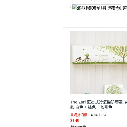
满 $1,500 再省 $75 (王道卡)
The Zari 壁掛式冷氣機防塵罩,
款 白色 + 綠色 + 咖啡色
首購折扣價
40
%
$234
$140