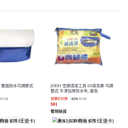
 雙面防水可調節式
JOEKI 空調清潔工具 03清洗罩 可調
整式 牛津加厚防水布, 藍色
$138
首購折扣價
40
%
$135
$81
暫時缺貨
省 $75 (王道卡)
满 $1,500 再省 $75 (王道卡)