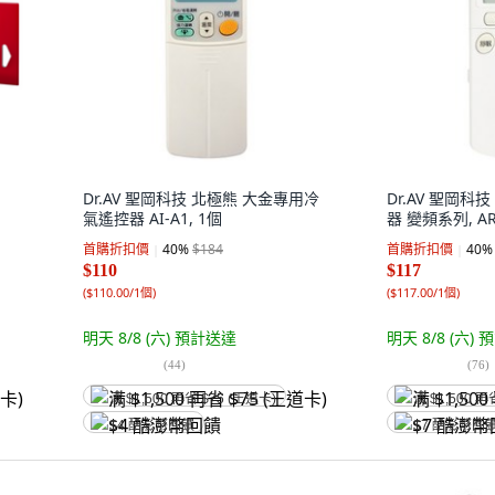
Dr.AV 聖岡科技 北極熊 大金專用冷
Dr.AV 聖岡
氣遙控器 AI-A1, 1個
器 變頻系列, AR-
首購折扣價
40
%
$184
首購折扣價
40
%
$110
$117
(
$110.00/1個
)
(
$117.00/1個
)
明天 8/8 (六)
預計送達
明天 8/8 (六)
預
(
44
)
(
76
)
满 $1,500 再省 $75 (王道卡)
满 $1,500 再
$4 酷澎幣回饋
$7 酷澎幣回