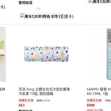
满 $1,500 再
暫時缺貨
(
1
)
满 $1,500 再省 $75 (王道卡)
 森林
百貨 King 立體全包式冷氣防塵罩
SAMPO 聲寶
冷氣罩 13個, 顏色隨機
AR-1998, 1個
首購折扣價
40
%
$106
首購折扣價
18
%
$63
$900
(
$900.00/1個
)