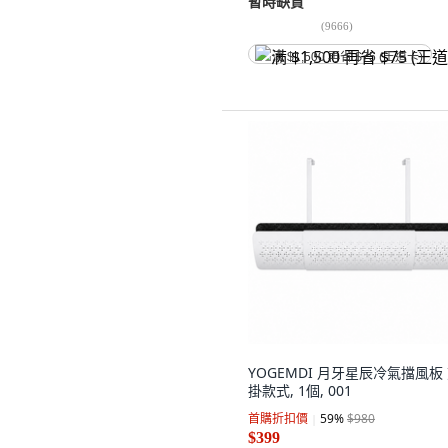
暫時缺貨
(
9666
)
满 $1,500 再省 $75 (王道卡)
YOGEMDI 月牙星辰冷氣擋風板
掛款式, 1個, 001
首購折扣價
59
%
$980
$399