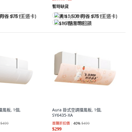
暫時缺貨
省 $75 (王道卡)
满 $1,500 再省 $75 (王道卡)
$16 酷澎幣回饋
擋風板, 1個,
Aura 掛式空調擋風板, 1個,
SY6435-XA
$499
首購折扣價
40
%
$499
$299