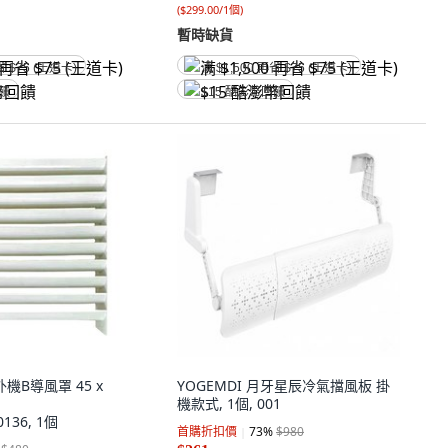
(
$299.00/1個
)
暫時缺貨
省 $75 (王道卡)
满 $1,500 再省 $75 (王道卡)
回饋
$15 酷澎幣回饋
外機B導風罩 45 x
YOGEMDI 月牙星辰冷氣擋風板 掛
機款式, 1個, 001
0136, 1個
首購折扣價
73
%
$980