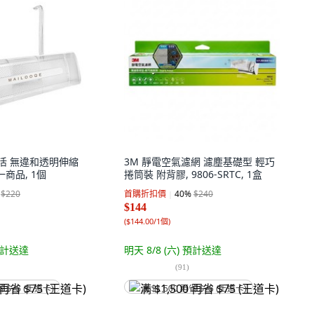
點生活 無違和透明伸縮
3M 靜電空氣濾網 濾塵基礎型 輕巧
一商品, 1個
捲筒裝 附背膠, 9806-SRTC, 1盒
$220
首購折扣價
40
%
$240
$144
(
$144.00/1個
)
計送達
明天 8/8 (六)
預計送達
(
91
)
省 $75 (王道卡)
满 $1,500 再省 $75 (王道卡)