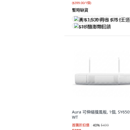
(
$399.00/1個
)
暫時缺貨
满 $1,500 再省 $75 (王道卡)
$18 酷澎幣回饋
Aura 可伸縮擋風板, 1個, SY650
WT
首購折扣價
40
%
$499