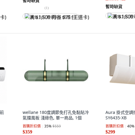
暫時缺貨
暫時缺貨
(
1
)
满 $1,500 再
满 $1,500 再省 $75 (王道卡)
 前
wellane 180度調節免打孔免黏貼冷
Aura 掛式空調
氣擋風板 淺綠色, 單一商品, 1個
SY6435-XB
首購折扣價
35
%
$559
首購折扣價
40
%
$359
$299