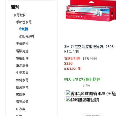
類別
家電數位
季節性家電
冷氣機
空氣清淨機
手機配件
3M 靜電空氣濾網捲筒裝, 9808-
RTC, 1個
電腦周邊
電腦配件
首購折扣價
37
%
$536
$336
車用周邊
(
$336.00/1個
)
生活家電
明天 8/8 (六)
預計送達
保健家電
(
179
)
廚房家電
满 $1,500 再省 $75 (王道卡)
吸塵器
$16 酷澎幣回饋
音響設備
印表機