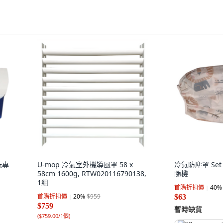
洗專
U-mop 冷氣室外機導風罩 58 x
冷氣防塵罩 Set 
58cm 1600g, RTW020116790138,
隨機
1組
首購折扣價
40
%
首購折扣價
20
%
$959
$63
$759
暫時缺貨
(
$759.00/1個
)