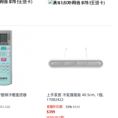
省 $75 (王道卡)
满 $1,500 再省 $75 (王道卡)
 KF變頻冷暖遙控器
上手家居 冷氣擋風板 40.5cm, 1個,
17082422
$1,100
首購折扣價
33
%
$599
$399
(
$399.00/1個
)