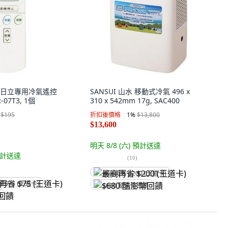
科技 日立專用冷氣遙控
SANSUI 山水 移動式冷氣 496 x
07T3, 1個
310 x 542mm 17g, SAC400
$195
折扣後價格
1
%
$13,800
$13,600
明天 8/8 (六)
預計送達
計送達
(
10
)
最高再省 $200 (王道卡)
省 $75 (王道卡)
$680 酷澎幣回饋
饋