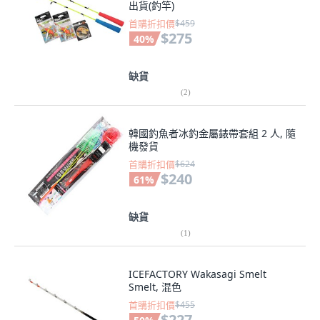
出貨(釣竿)
首購折扣價
$459
$275
40
%
缺貨
(
2
)
韓國釣魚者冰釣金屬錶帶套組 2 人, 隨
機發貨
首購折扣價
$624
$240
61
%
缺貨
(
1
)
ICEFACTORY Wakasagi Smelt
Smelt, 混色
首購折扣價
$455
$227