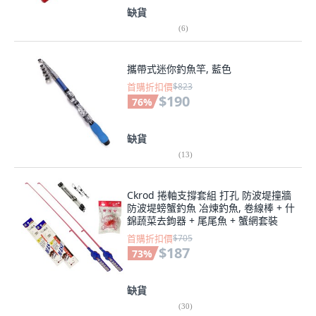
缺貨
(
6
)
攜帶式迷你釣魚竿, 藍色
首購折扣價
$823
$190
76
%
缺貨
(
13
)
Ckrod 捲軸支撐套組 打孔 防波堤撞牆
防波堤螃蟹釣魚 冶煉釣魚, 卷線棒 + 什
錦蔬菜去鉤器 + 尾尾魚 + 蟹網套裝
首購折扣價
$705
$187
73
%
缺貨
(
30
)