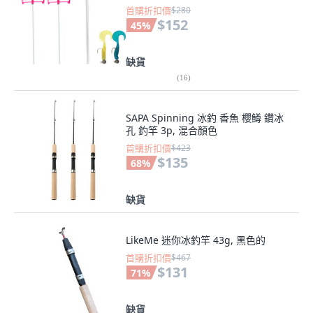
首購折扣價
$280
$152
45
%
缺貨
(
16
)
SAPA Spinning 冰釣 香魚 櫻鱒 鑽冰
孔 釣竿 3p, 混合顏色
首購折扣價
$423
$135
68
%
缺貨
LikeMe 迷你冰釣竿 43g, 黑色的
首購折扣價
$467
$131
71
%
缺貨