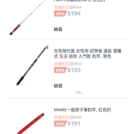
首購折扣價
$324
$194
40
%
缺貨
灰色現代風 女性用 初學者 遠投 便攜
式 生活 迷你 入門款 釣竿, 黑色
首購折扣價
$622
$193
68
%
缺貨
(
54
)
MAME一般原子筆釣竿, 紅色的
首購折扣價
$436
$191
56
%