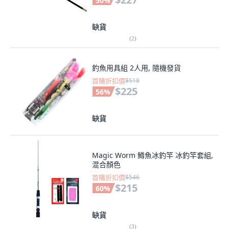
50
%
缺貨
(
2
)
釣魚用具組 2人用, 隨機發貨
首購折扣價
$518
$225
56
%
缺貨
Magic Worm 鱒魚冰釣竿 冰釣竿套組,
混合顏色
首購折扣價
$546
$215
60
%
缺貨
(
3
)