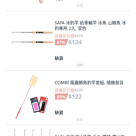
(
15
)
SAPA 冰釣竿 紡車輪竿 冰魚 山鱒魚 冰
釣專用 2入, 混色
首購折扣價
$376
$124
67
%
缺貨
(
29
)
COMBI 魔蟲鱒魚釣竿套組, 隨機發貨
首購折扣價
$275
$122
55
%
缺貨
(
11
)