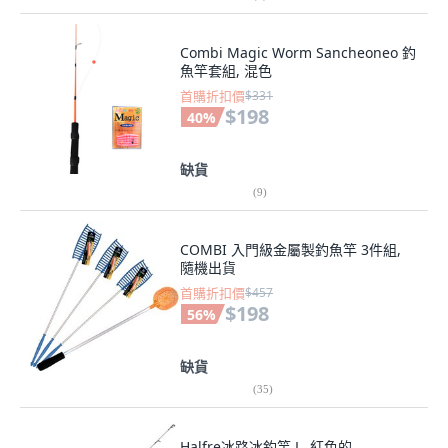
Combi Magic Worm Sancheoneo 釣
魚竿套組, 混色
首購折扣價
$331
$198
40
%
缺貨
(
9
)
COMBI 入門級金屬製釣魚竿 3件組,
隨機出貨
首購折扣價
$457
$198
56
%
缺貨
(
35
)
Halfre冰路冰釣竿 L, 紅色的