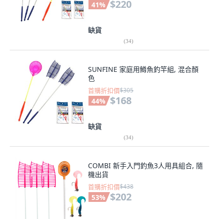
$220
41
%
缺貨
(
34
)
SUNFINE 家庭用鱒魚釣竿組, 混合顏
色
首購折扣價
$305
$168
44
%
缺貨
(
34
)
COMBI 新手入門釣魚3人用具組合, 隨
機出貨
首購折扣價
$438
$202
53
%