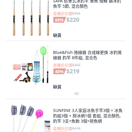
SAPA 紡車式冰釣竿 香魚 櫻鱒 鑽冰釣
魚竿 5節, 混合顏色
首購折扣價
$705
$220
68
%
缺貨
Blue&Fish 捲線器 合成線更換 冰釣捲
線器 釣竿 8件組, 混合色
首購折扣價
$365
$219
40
%
缺貨
(
6
)
SUNFINE 3人家庭冰魚手竿3個 + 冰魚
釣組3個 + 撈冰網1個 套組, 混合顏色,
釣竿 3支+魚鉤 3個+撈魚網
首購折扣價
$376