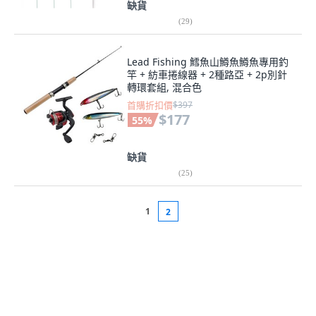
缺貨
(
29
)
Lead Fishing 鱈魚山鱒魚鱒魚專用釣
竿 + 紡車捲線器 + 2種路亞 + 2p別針
轉環套組, 混合色
首購折扣價
$397
$177
55
%
缺貨
(
25
)
1
2