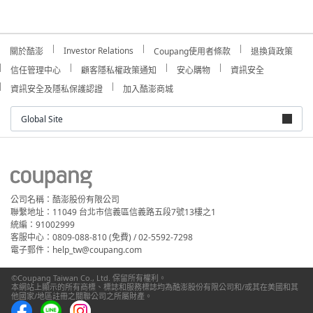
Investor Relations
關於酷澎
Coupang使用者條款
退換貨政策
信任管理中心
顧客隱私權政策通知
安心購物
資訊安全
資訊安全及隱私保護認證
加入酷澎商城
Global Site
公司名稱：酷澎股份有限公司
聯繫地址：11049 台北市信義區信義路五段7號13樓之1
統編：91002999
客服中心：0809-088-810 (免費) / 02-5592-7298
電子郵件：help_tw@coupang.com
©Coupang Taiwan Co., Ltd. 保留所有權利。
本網站上顯示的所有商標、標誌和服務標誌均為酷澎股份有限公司和/或其在美國和其
他國家/地區註冊之關聯公司之所屬財產。