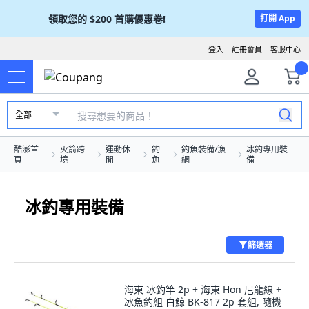
領取您的
$200
首購優惠卷!
打開 App
登入
註冊會員
客服中心
全部
酷澎首
火箭跨
運動休
釣
釣魚裝備/漁
冰釣專用裝
頁
境
閒
魚
網
備
冰釣專用裝備
篩選器
海東 冰釣竿 2p + 海東 Hon 尼龍線 +
冰魚釣組 白鯨 BK-817 2p 套組, 隨機