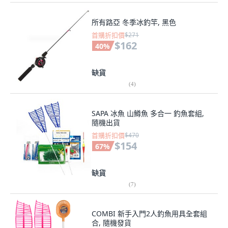
所有路亞 冬季冰釣竿, 黑色
首購折扣價
$271
$162
40
%
缺貨
(
4
)
SAPA 冰魚 山鱒魚 多合一 釣魚套組,
隨機出貨
首購折扣價
$470
$154
67
%
缺貨
(
7
)
COMBI 新手入門2人釣魚用具全套組
合, 隨機發貨