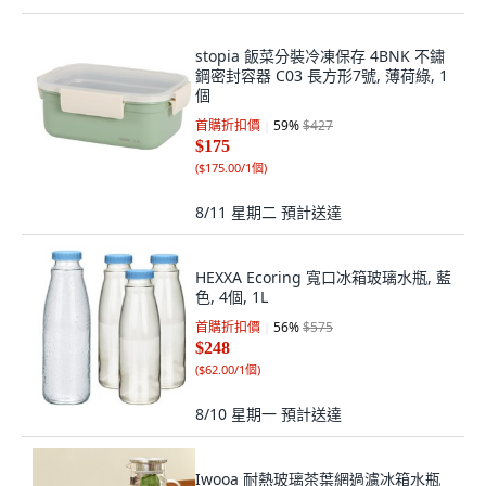
stopia 飯菜分裝冷凍保存 4BNK 不鏽
鋼密封容器 C03 長方形7號, 薄荷綠, 1
個
首購折扣價
59
%
$427
$175
(
$175.00/1個
)
8/11 星期二
預計送達
HEXXA Ecoring 寬口冰箱玻璃水瓶, 藍
色, 4個, 1L
首購折扣價
56
%
$575
$248
(
$62.00/1個
)
8/10 星期一
預計送達
Iwooa 耐熱玻璃茶葉網過濾冰箱水瓶