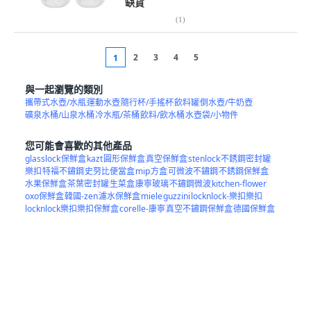
缺貨
(
1
)
2
3
4
5
1
與一起瀏覽的類別
攜帶式水壺/水瓶
運動水壺
隨行杯/手搖杯
飲料罐
倒水壺/牛奶壺
礦泉水桶/山泉水桶
冷水瓶/茶桶
飲料/飲水桶
水壺袋/小物件
您可能會喜歡的其他產品
glasslock
保鮮盒
kazt
圓形保鮮盒
真空保鮮盒
stenlock
不銹鋼密封罐
樂扣
特福不鏽鋼
史努比便當盒
mip
方盒
可微波不鏽鋼
不銹鋼保鮮盒
水果保鮮盒
茶葉密封罐
生菜盒
康寧玻璃
不鏽鋼微波
kitchen-flower
oxo保鮮盒
韓國-zen
濾水保鮮盒
miele
guzzini
locknlock-樂扣樂扣
locknlock樂扣樂扣保鮮盒
corelle-康寧
真空不鏽鋼保鮮盒
德國保鮮盒