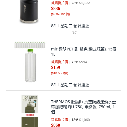
首購折扣價
28
%
$1,172
$836
(
$836.00/1個
)
8/11 星期二
預計送達
(
19
)
mir 透明PET瓶, 綠色(橋式瓶蓋), 15個,
1L
首購折扣價
73
%
$594
$159
(
$10.60/1個
)
8/11 星期二
預計送達
THERMOS 膳魔師 真空隔熱運動水壺
帶提把環 FJU-750, 軍綠色, 750ml, 1
個
首購折扣價
18
%
$1,060
$860