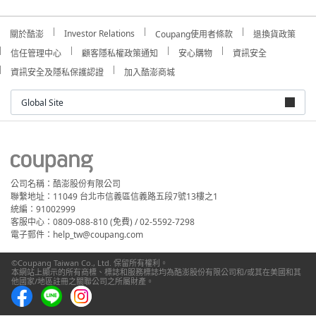
Investor Relations
關於酷澎
Coupang使用者條款
退換貨政策
信任管理中心
顧客隱私權政策通知
安心購物
資訊安全
資訊安全及隱私保護認證
加入酷澎商城
Global Site
公司名稱：酷澎股份有限公司
聯繫地址：11049 台北市信義區信義路五段7號13樓之1
統編：91002999
客服中心：0809-088-810 (免費) / 02-5592-7298
電子郵件：help_tw@coupang.com
©Coupang Taiwan Co., Ltd. 保留所有權利。
本網站上顯示的所有商標、標誌和服務標誌均為酷澎股份有限公司和/或其在美國和其
他國家/地區註冊之關聯公司之所屬財產。