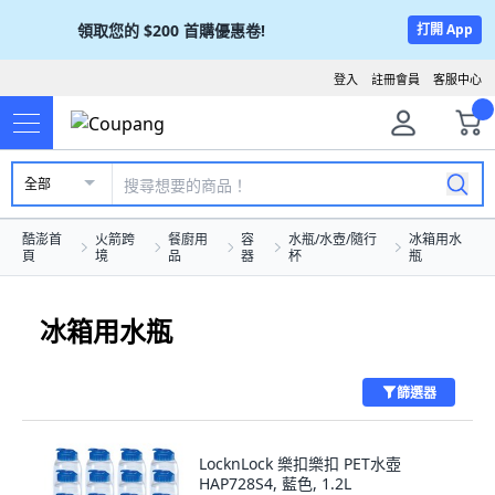
領取您的
$200
首購優惠卷!
打開 App
登入
註冊會員
客服中心
全部
酷澎首
火箭跨
餐廚用
容
水瓶/水壺/隨行
冰箱用水
頁
境
品
器
杯
瓶
冰箱用水瓶
篩選器
LocknLock 樂扣樂扣 PET水壺
HAP728S4, 藍色, 1.2L