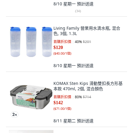
8/10 星期一
預計送達
(
34
)
Living Family 營業用水滴水瓶, 混合
色, 3個, 1.3L
首購折扣價
40
%
$201
$120
(
$40.00/1個
)
8/10 星期一
預計送達
KOMAX Sten Kips 滑動雙扣長方形基
本款 470ml, 2個, 混合顏色
首購折扣價
80
%
$714
$142
(
$71.00/1個
)
8/11 星期二
預計送達