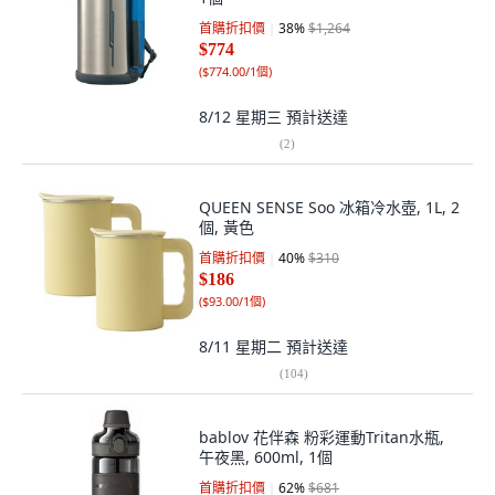
首購折扣價
38
%
$1,264
$774
(
$774.00/1個
)
8/12 星期三
預計送達
(
2
)
QUEEN SENSE Soo 冰箱冷水壺, 1L, 2
個, 黃色
首購折扣價
40
%
$310
$186
(
$93.00/1個
)
8/11 星期二
預計送達
(
104
)
bablov 花伴森 粉彩運動Tritan水瓶,
午夜黑, 600ml, 1個
首購折扣價
62
%
$681