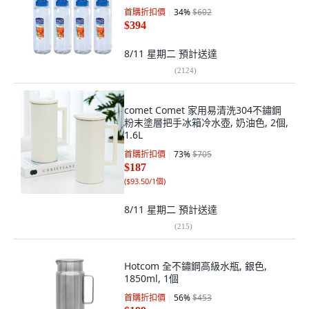
首購折扣價
34
%
$602
$394
8/11 星期二
預計送達
(
2124
)
comet Comet 家用易清洗304不鏽鋼
粉末塗層把手冰箱冷水壺, 奶油色, 2個,
1.6L
首購折扣價
73
%
$705
$187
(
$93.50/1個
)
8/11 星期二
預計送達
(
215
)
Hotcom 全不鏽鋼高級水瓶, 銀色,
1850ml, 1個
首購折扣價
56
%
$453