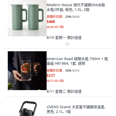
Modern House 現代不鏽鋼304冰箱
水瓶2件組, 綠色, 1.5L, 2個
首購折扣價
29
%
$688
$488
(
$244.00/1個
)
8/10 星期一
預計送達
(
3
)
American Road 極簡水瓶 700ml + 瓶
蓋組 HR1964, 1套, 透明
首購折扣價
58
%
$376
$157
(
$157.00/1個
)
8/11 星期二
預計送達
LIVENS Grand 大容量不鏽鋼保溫壺,
黑色, 2.1L, 1個