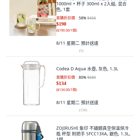
1000ml + 杯子 300ml x 2入組, 混合
色, 1套
首購折扣價
58
%
$456
$190
(
$190.00/1個
)
8/11 星期二
預計送達
(
5
)
Codea D Aqua 水壺, 灰色, 1.3L
首購折扣價
80
%
$680
$134
(
$134.00/1個
)
8/11 星期二
預計送達
(
130
)
ZOJIRUSHI 象印 不鏽鋼真空保溫保冷
瓶 杯型 附把手 SFCC13XA, 銀色, 1.3L,
1個