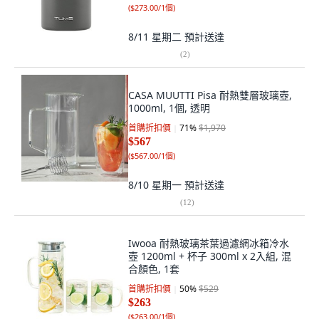
(
$273.00/1個
)
8/11 星期二
預計送達
(
2
)
CASA MUUTTI Pisa 耐熱雙層玻璃壺,
1000ml, 1個, 透明
首購折扣價
71
%
$1,970
$567
(
$567.00/1個
)
8/10 星期一
預計送達
(
12
)
Iwooa 耐熱玻璃茶葉過濾網冰箱冷水
壺 1200ml + 杯子 300ml x 2入組, 混
合顏色, 1套
首購折扣價
50
%
$529
$263
(
$263.00/1個
)