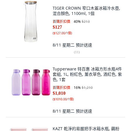
TIGER CROWN 窄口木蓋冰箱冷水壺,
混合顏色, 1100ml, 1個
首購折扣價
40
%
$213
$127
(
$127.00/1個
)
8/11 星期二
預計送達
(
11
)
Tupperware 特百惠 冰箱方形水瓶4件
套組, 1L, 粉紅色, 薰衣草色, 酒紅色, 紫
色, 1套
首購折扣價
16
%
$1,210
$1,010
(
$1010.00/1個
)
8/11 星期二
預計送達
KAZT 乾淨的易握把手冰箱水瓶, 藕粉