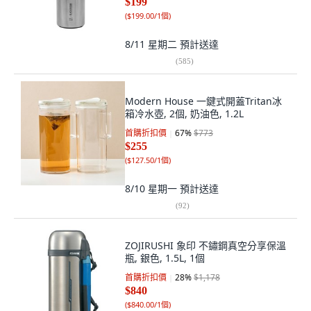
$199
(
$199.00/1個
)
8/11 星期二
預計送達
(
585
)
Modern House 一鍵式開蓋Tritan冰
箱冷水壺, 2個, 奶油色, 1.2L
首購折扣價
67
%
$773
$255
(
$127.50/1個
)
8/10 星期一
預計送達
(
92
)
ZOJIRUSHI 象印 不鏽鋼真空分享保溫
瓶, 銀色, 1.5L, 1個
首購折扣價
28
%
$1,178
$840
(
$840.00/1個
)