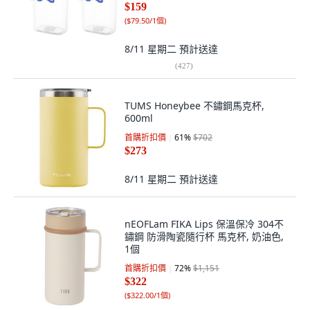
$159
(
$79.50/1個
)
8/11 星期二
預計送達
(
427
)
TUMS Honeybee 不鏽鋼馬克杯,
600ml
首購折扣價
61
%
$702
$273
8/11 星期二
預計送達
nEOFLam FIKA Lips 保溫保冷 304不
鏽鋼 防滑陶瓷隨行杯 馬克杯, 奶油色,
1個
首購折扣價
72
%
$1,151
$322
(
$322.00/1個
)