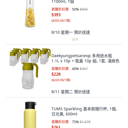
1100ml, 1個
首購折扣價
50
%
$800
$393
(
$393.00/1個
)
8/10 星期一
預計送達
(
23
)
Daekyungpetsaneop 多用途水瓶
1.1L x 10p + 瓶蓋 10p 組, 1套, 淺綠色
首購折扣價
40
%
$367
$220
(
$220.00/1個
)
8/11 星期二
預計送達
TUMS Sparkling 基本款隨行杯, 1個,
日光黃, 600ml
首購折扣價
75
%
$1,078
$261