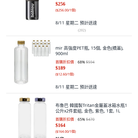
$256
(
$256.00/1個
)
8/11 星期二
預計送達
(
202
)
mir 高強度PET瓶, 15個, 金色(橋蓋),
900ml
首購折扣價
68
%
$594
$189
(
$12.60/1個
)
8/11 星期二
預計送達
布魯巴 韓國製Tritan金屬蓋冰箱水瓶1
公升x2件套組, 金色, 紫色, 1套, 1L
首購折扣價
65
%
$470
$164
(
$164.00/1個
)