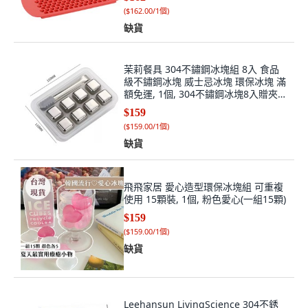
(
$162.00/1個
)
缺貨
茉莉餐具 304不鏽鋼冰塊組 8入 食品
級不鏽鋼冰塊 威士忌冰塊 環保冰塊 滿
額免運, 1個, 304不鏽鋼冰塊8入贈夾跟
盒
$159
(
$159.00/1個
)
缺貨
飛飛家居 愛心造型環保冰塊組 可重複
使用 15顆裝, 1個, 粉色愛心(一組15顆)
$159
(
$159.00/1個
)
缺貨
Leehansun LivingScience 304不銹