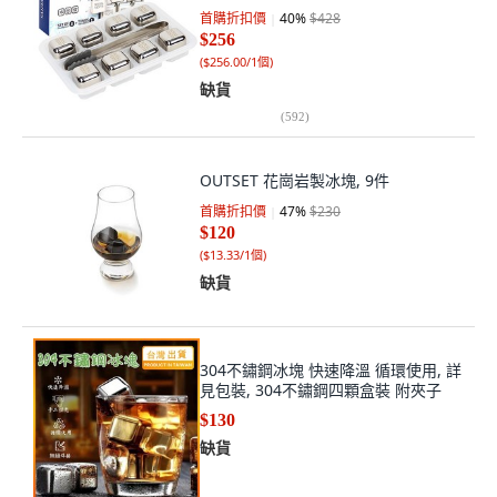
首購折扣價
40
%
$428
$256
(
$256.00/1個
)
缺貨
(
592
)
OUTSET 花崗岩製冰塊, 9件
首購折扣價
47
%
$230
$120
(
$13.33/1個
)
缺貨
304不鏽鋼冰塊 快速降溫 循環使用, 詳
見包裝, 304不鏽鋼四顆盒裝 附夾子
$130
缺貨