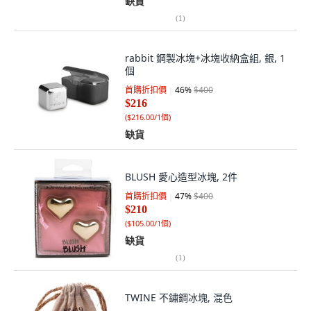
缺貨
(
1
)
rabbit 鋼製冰塊+冰塊收納盒組, 銀, 1
個
首購折扣價
46
%
$400
$216
(
$216.00/1個
)
缺貨
BLUSH 愛心造型冰塊, 2件
首購折扣價
47
%
$400
$210
(
$105.00/1個
)
缺貨
(
1
)
TWINE 不鏽鋼冰塊, 混色