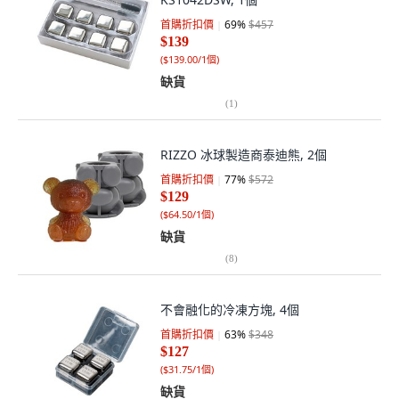
首購折扣價
69
%
$457
$139
(
$139.00/1個
)
缺貨
(
1
)
RIZZO 冰球製造商泰迪熊, 2個
首購折扣價
77
%
$572
$129
(
$64.50/1個
)
缺貨
(
8
)
不會融化的冷凍方塊, 4個
首購折扣價
63
%
$348
$127
(
$31.75/1個
)
缺貨