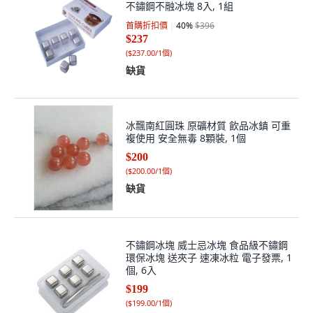
不鏽鋼不融冰塊 8入, 1組
首購折扣價
40
%
$396
$237
(
$237.00/1個
)
缺貨
冰飄南紅圓珠 原礦材質 飲品冰鎮 可重
複使用 安全無毒 8顆裝, 1個
$200
(
$200.00/1個
)
缺貨
不鏽鋼冰塊 威士忌冰塊 食品級不鏽鋼
環保冰塊 送夾子 速凍冰粒 電子發票, 1
個, 6入
$199
(
$199.00/1個
)