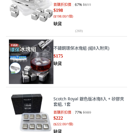
首購折扣價
67
%
$611
$198
(
$198.00/1個
)
缺貨
(
269
)
不鏽鋼環保冰塊組 (組8入附夾)
$175
缺貨
Scotch Royal 銀色版冰塊8入 + 矽膠夾
套組, 1套
首購折扣價
77
%
$989
$222
(
$222.00/1個
)
缺貨