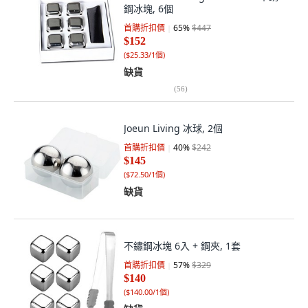
鋼冰塊, 6個
首購折扣價
65
%
$447
$152
(
$25.33/1個
)
缺貨
(
56
)
Joeun Living 冰球, 2個
首購折扣價
40
%
$242
$145
(
$72.50/1個
)
缺貨
不鏽鋼冰塊 6入 + 鋼夾, 1套
首購折扣價
57
%
$329
$140
(
$140.00/1個
)