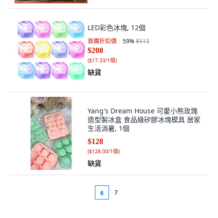
LED彩色冰塊, 12個
首購折扣價
59
%
$513
$208
(
$17.33/1個
)
缺貨
Yang's Dream House 可愛小熊玫瑰
造型製冰盒 食品級矽膠冰塊模具 居家
生活消暑, 1個
$128
(
$128.00/1個
)
缺貨
7
6