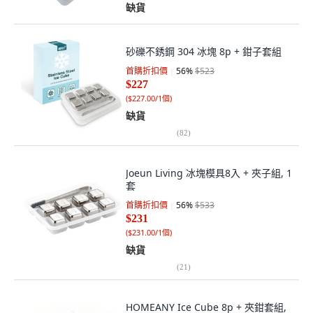
缺貨
砂礫不銹鋼 304 冰塊 8p + 鉗子套組
首購折扣價
56
%
$523
$227
(
$227.00/1個
)
缺貨
(
82
)
Joeun Living 冰塊模具8入 + 夾子組, 1
套
首購折扣價
56
%
$533
$231
(
$231.00/1個
)
缺貨
(
21
)
HOMEANY Ice Cube 8p + 夾鉗套組,