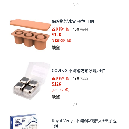
(
14
)
保冷瓶製冰盒 橘色, 1個
首購折扣價
40
%
$211
$126
(
$126.00/1個
)
缺貨
COVING 不鏽鋼方形冰塊, 4件
首購折扣價
43
%
$223
$126
(
$31.50/1個
)
缺貨
(
9
)
Royal Venys 不鏽鋼冰塊8入+夾子組,
1組