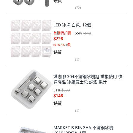
缺貨
(
72
)
LED 冰塊 白色, 12個
首購折扣價
55
%
$513
$226
(
$18.83/1個
)
缺貨
(
1
)
熾咖啡 304不鏽鋼冰塊組 重複使用 快
速降溫 冰鎮威士忌 調酒 果汁
51
%
$300
$146
缺貨
(
1
)
MARKET B BINGHA 不鏽鋼冰塊
KS1042DSW, 1個