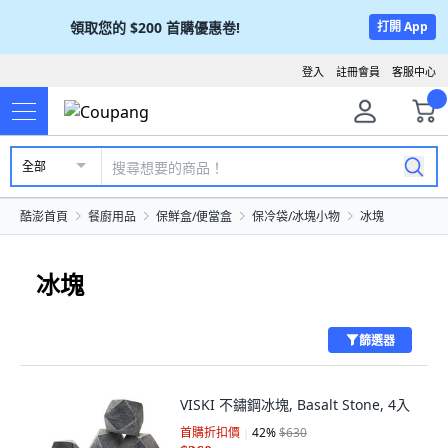
領取您的
$200
首購優惠卷!
打開 App
登入
註冊會員
客服中心
全部
酷澎首頁
餐廚用品
保鮮盒/便當盒
保冷袋/冰塊小物
冰塊
冰塊
篩選器
VISKI 不鏽鋼冰塊, Basalt Stone, 4入
首購折扣價
42
%
$630