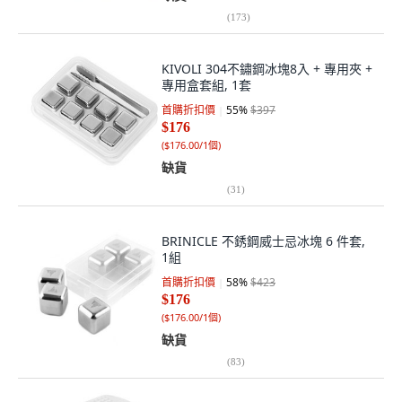
(
173
)
KIVOLI 304不鏽鋼冰塊8入 + 專用夾 +
專用盒套組, 1套
首購折扣價
55
%
$397
$176
(
$176.00/1個
)
缺貨
(
31
)
BRINICLE 不銹鋼威士忌冰塊 6 件套,
1組
首購折扣價
58
%
$423
$176
(
$176.00/1個
)
缺貨
(
83
)