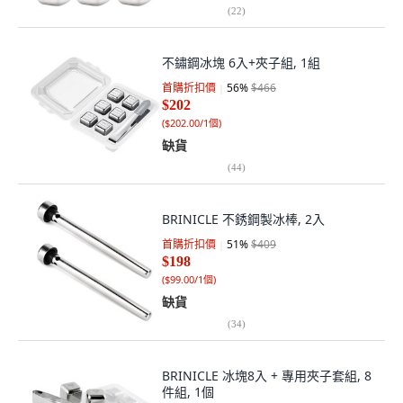
(
22
)
不鏽鋼冰塊 6入+夾子組, 1組
首購折扣價
56
%
$466
$202
(
$202.00/1個
)
缺貨
(
44
)
BRINICLE 不銹鋼製冰棒, 2入
首購折扣價
51
%
$409
$198
(
$99.00/1個
)
缺貨
(
34
)
BRINICLE 冰塊8入 + 專用夾子套組, 8
件組, 1個