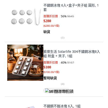
不鏽鋼冰塊 6入+盒子+夾子組 圓形, 1
套
首購折扣價
56
%
$645
$280
(
$280.00/1個
)
缺貨
(
1
)
索樂生活 Solarlife 304不鏽鋼冰塊8入
組 附盒 + 夾子, 1組
首購折扣價
40
%
$167
$100
(
$100.00/1個
)
暫時缺貨
(
4
)
$8 酷澎幣回饋
不鏽鋼不融冰塊 6入, 1組