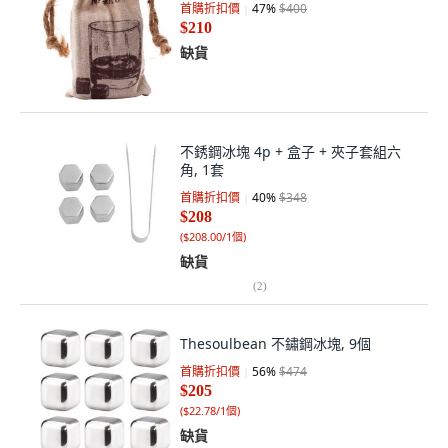
首購折扣價
47
%
$400
$210
缺貨
不銹鋼冰塊 4p + 盒子 + 夾子套組六
角, 1套
首購折扣價
40
%
$348
$208
(
$208.00/1個
)
缺貨
(
2
)
Thesoulbean 不鏽鋼冰塊, 9個
首購折扣價
56
%
$474
$205
(
$22.78/1個
)
缺貨