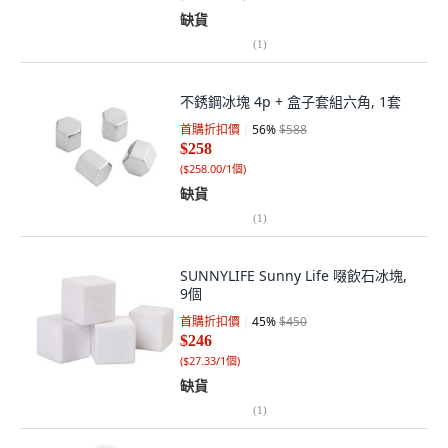
缺貨
(
1
)
不銹鋼冰塊 4p + 盒子套組六角, 1套
首購折扣價
56
%
$588
$258
(
$258.00/1個
)
缺貨
(
1
)
SUNNYLIFE Sunny Life 啜飲石冰塊,
9個
首購折扣價
45
%
$450
$246
(
$27.33/1個
)
缺貨
(
1
)