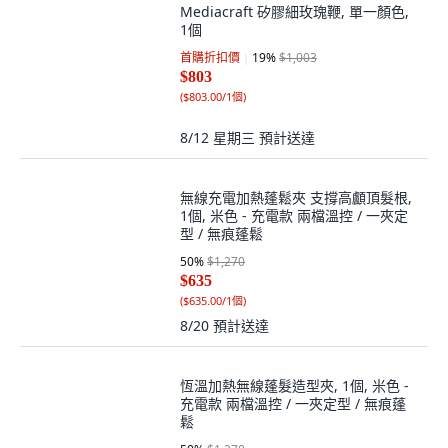
Mediacraft 矽膠細玫瑰鞭, 單一顏色,
1個
首購折扣價
19
%
$1,003
$803
(
$803.00/1個
)
8/12 星期三
預計送達
無線充電加熱蓬鬆夾 支撐高顱頂髮根,
1個, 米色 - 充電款 兩檔溫控 / 一夾定
型 / 無痕蓬鬆
50
%
$1,270
$635
(
$635.00/1個
)
8/20
預計送達
恆溫加熱無線蓬髮造型夾, 1個, 米色 -
充電款 兩檔溫控 / 一夾定型 / 無痕蓬
鬆