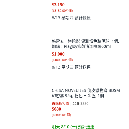
$3,150
(
$3150.00/1個
)
8/13 星期四
預計送達
格雷五十道陰影 優雅情色聰明球, 1個,
加購：PlayJoy抑菌清潔噴霧60ml
$1,000
(
$1000.00/1個
)
8/12 星期三
預計送達
CHISA NOVELTIES 俏皮戀物癖 BDSM
幻想套 95g, 粉色 + 金色, 1個
首購折扣價
22
%
$880
$680
(
$680.00/1個
)
明天 8/10 (一)
預計送達