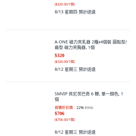
(
$320.00/1個
)
8/13 星期四
預計送達
A-ONE 磁力夾乳器 2種x4個裝 圓點型/
齒型 磁力夾胸器, 1個
$320
(
$320.00/1個
)
8/12 星期三
預計送達
SMVIP 貝尼茨巴奇 6 鞭, 單一顏色, 1
個
首購折扣價
22
%
$906
$706
(
$706.00/1個
)
8/12 星期三
預計送達