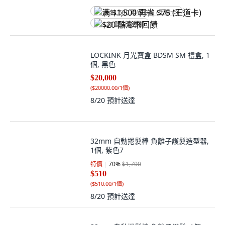
满 $1,500 再省 $75 (王道卡)
$20 酷澎幣回饋
LOCKINK 月光寶盒 BDSM SM 禮盒, 1
個, 黑色
$20,000
(
$20000.00/1個
)
8/20
預計送達
32mm 自動捲髮棒 負離子護髮造型器,
1個, 紫色7
特價
70
%
$1,700
$510
(
$510.00/1個
)
8/20
預計送達