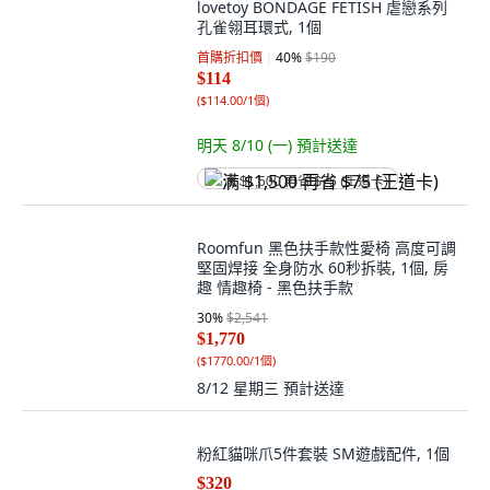
lovetoy BONDAGE FETISH 虐戀系列
孔雀翎耳環式, 1個
首購折扣價
40
%
$190
$114
(
$114.00/1個
)
明天 8/10 (一)
預計送達
满 $1,500 再省 $75 (王道卡)
Roomfun 黑色扶手款性愛椅 高度可調
堅固焊接 全身防水 60秒拆裝, 1個, 房
趣 情趣椅 - 黑色扶手款
30
%
$2,541
$1,770
(
$1770.00/1個
)
8/12 星期三
預計送達
粉紅貓咪爪5件套裝 SM遊戲配件, 1個
$320