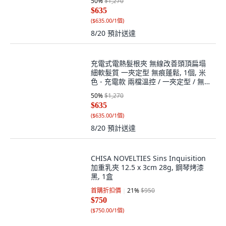
50
%
$1,270
$635
(
$635.00/1個
)
8/20
預計送達
充電式電熱髮根夾 無線改善頭頂扁塌
細軟髮質 一夾定型 無痕蓬鬆, 1個, 米
色 - 充電款 兩檔溫控 / 一夾定型 / 無
痕蓬鬆
50
%
$1,270
$635
(
$635.00/1個
)
8/20
預計送達
CHISA NOVELTIES Sins Inquisition
加重乳夾 12.5 x 3cm 28g, 鋼琴烤漆
黑, 1盒
首購折扣價
21
%
$950
$750
(
$750.00/1個
)