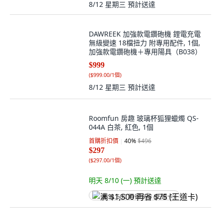
8/12 星期三
預計送達
DAWREEK 加強款電鑽砲機 鋰電充電
無級變速 18檔扭力 附專用配件, 1個,
加強款電鑽砲機＋專用陽具（B038）
$999
(
$999.00/1個
)
8/12 星期三
預計送達
Roomfun 房趣 玻璃杯狐狸蠟燭 QS-
044A 白茶, 紅色, 1個
首購折扣價
40
%
$496
$297
(
$297.00/1個
)
明天 8/10 (一)
預計送達
满 $1,500 再省 $75 (王道卡)