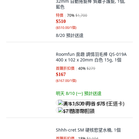
32mm 自動捲髮棒 負離子護髮, 1個,
藍色
特價
70
%
$1,700
$510
(
$510.00/1個
)
8/20
預計送達
Roomfun 房趣 調情羽毛棒 QS-019A
400 x 102 x 20mm 白色 15g, 1個
首購折扣價
40
%
$279
$167
(
$167.00/1個
)
明天 8/10 (一)
預計送達
满 $1,500 再省 $75 (王道卡)
$7 酷澎幣回饋
Shhh-cret SM 硬核慾望水桶, 1個
首購折扣價
18
%
$1,104