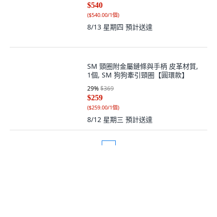
$540
(
$540.00/1個
)
8/13 星期四
預計送達
SM 頸圈附金屬鏈條與手柄 皮革材質,
1個, SM 狗狗牽引頸圈【圓環款】
29
%
$369
$259
(
$259.00/1個
)
8/12 星期三
預計送達
1
2
4
5
3