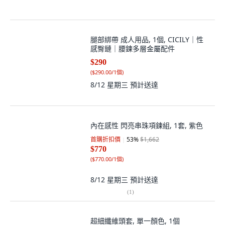
腿部綁帶 成人用品, 1個, CICILY｜性
感臀鏈｜腰鍊多層金屬配件
$290
(
$290.00/1個
)
8/12 星期三
預計送達
內在感性 閃亮串珠項鍊組, 1套, 紫色
首購折扣價
53
%
$1,662
$770
(
$770.00/1個
)
8/12 星期三
預計送達
(
1
)
超細纖維頭套, 單一顏色, 1個