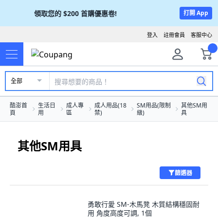
領取您的
$200
首購優惠卷!
打開 App
登入
註冊會員
客服中心
全部
酷澎首
生活日
成人專
成人用品(18
SM用品(限制
其他SM用
頁
用
區
禁)
級)
具
其他SM用具
篩選器
勇敢行愛 SM-木馬凳 木質結構穩固耐
用 角度高度可調, 1個