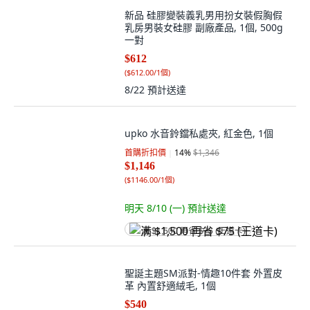
新品 硅膠變裝義乳男用扮女裝假胸假
乳房男裝女硅膠 副廠產品, 1個, 500g
一對
$612
(
$612.00/1個
)
8/22
預計送達
upko 水音鈴鐺私處夾, 紅金色, 1個
首購折扣價
14
%
$1,346
$1,146
(
$1146.00/1個
)
明天 8/10 (一)
預計送達
满 $1,500 再省 $75 (王道卡)
聖誕主題SM派對-情趣10件套 外置皮
革 內置舒適絨毛, 1個
$540