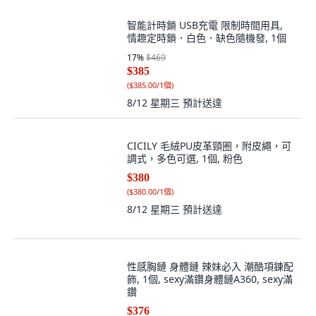
智能計時鎖 USB充電 限制時間用具,
情趣定時鎖．白色．缺色隨機發, 1個
17
%
$469
$385
(
$385.00/1個
)
8/12 星期三
預計送達
CICILY 毛絨PU皮革頸圈，附皮繩，可
調式，多色可選, 1個, 粉色
$380
(
$380.00/1個
)
8/12 星期三
預計送達
性感胸鏈 身體鏈 辣妹必入 潮酷項鍊配
飾, 1個, sexy滿鑽身體鏈A360, sexy滿
鑽
$376