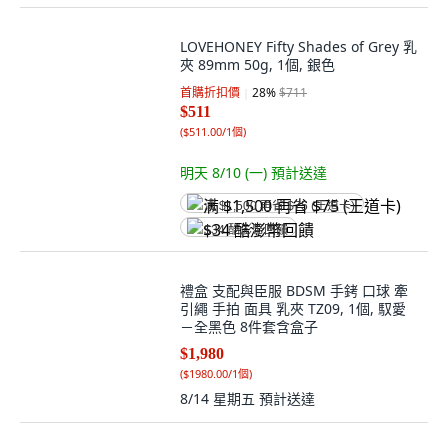
LOVEHONEY Fifty Shades of Grey 乳
夾 89mm 50g, 1個, 銀色
首購折扣價
28
%
$711
$511
(
$511.00/1個
)
明天 8/10 (一)
預計送達
满 $1,500 再省 $75 (王道卡)
$34 酷澎幣回饋
禮盒 支配與臣服 BDSM 手銬 口球 牽
引繩 手拍 面具 乳夾 TZ09, 1個, 馭愛
－全黑色 8件套含盒子
$1,980
(
$1980.00/1個
)
8/14 星期五
預計送達