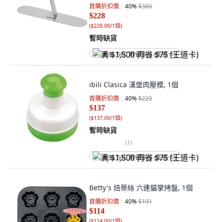
首購折扣價
40
%
$380
$228
(
$228.00/1個
)
暫時缺貨
满 $1,500 再省 $75 (王道卡)
ibili Clasica 漢堡肉壓模, 1個
首購折扣價
40
%
$229
$137
(
$137.00/1個
)
暫時缺貨
(
1
)
满 $1,500 再省 $75 (王道卡)
Betty's 焙蒂絲 六連貓掌烤盤, 1個
首購折扣價
40
%
$191
$114
(
$114.00/1個
)