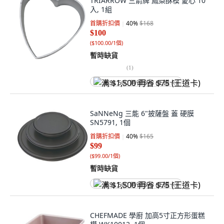
TRIARROW 三箭牌 鳳梨酥模 愛心 10
入, 1組
首購折扣價
40
%
$168
$100
(
$100.00/1個
)
暫時缺貨
(
1
)
满 $1,500 再省 $75 (王道卡)
SaNNeNg 三能 6"披薩盤 蓋 硬膜
SN5791, 1個
首購折扣價
40
%
$165
$99
(
$99.00/1個
)
暫時缺貨
满 $1,500 再省 $75 (王道卡)
CHEFMADE 學廚 加高5寸正方形蛋糕