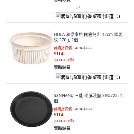
(
2
)
满 $1,500 再省 $75 (王道卡)
HOLA 和樂家居 陶瓷烤盅 12cm 羅馬
紋 270g, 1個
首購折扣價
40
%
$191
$114
(
$114.00/1個
)
暫時缺貨
满 $1,500 再省 $75 (王道卡)
SaNNeNg 三能 硬膜淺盤 SN5723, 1
個
首購折扣價
40
%
$190
$114
(
$114.00/1個
)
暫時缺貨