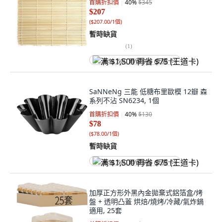
首購折扣價
40
%
$345
$207
(
$207.00/1個
)
暫時缺貨
(
1
)
满 $1,500 再省 $75 (王道卡)
SaNNeNg 三能 低糖布里歐模 12瓣 森
系列不沾 SN6234, 1個
首購折扣價
40
%
$130
$78
(
$78.00/1個
)
暫時缺貨
满 $1,500 再省 $75 (王道卡)
加厚正方形外黑內金拋棄式鋁箔盒/烤
盤 + 透明凸蓋 烘焙/燒烤/冷藏/氣炸鍋
適用, 25套