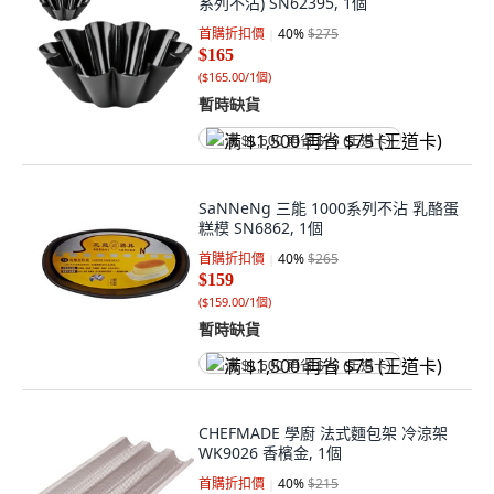
系列不沾) SN62395, 1個
首購折扣價
40
%
$275
$165
(
$165.00/1個
)
暫時缺貨
满 $1,500 再省 $75 (王道卡)
SaNNeNg 三能 1000系列不沾 乳酪蛋
糕模 SN6862, 1個
首購折扣價
40
%
$265
$159
(
$159.00/1個
)
暫時缺貨
满 $1,500 再省 $75 (王道卡)
CHEFMADE 學廚 法式麵包架 冷涼架
WK9026 香檳金, 1個
首購折扣價
40
%
$215