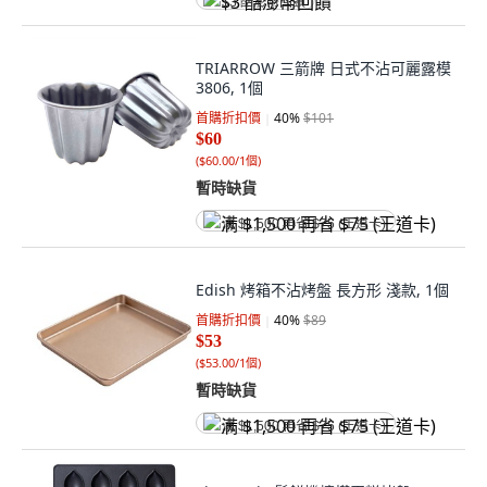
$3 酷澎幣回饋
TRIARROW 三箭牌 日式不沾可麗露模
3806, 1個
首購折扣價
40
%
$101
$60
(
$60.00/1個
)
暫時缺貨
满 $1,500 再省 $75 (王道卡)
Edish 烤箱不沾烤盤 長方形 淺款, 1個
首購折扣價
40
%
$89
$53
(
$53.00/1個
)
暫時缺貨
满 $1,500 再省 $75 (王道卡)