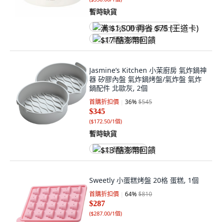
暫時缺貨
满 $1,500 再省 $75 (王道卡)
$17 酷澎幣回饋
Jasmine’s Kitchen 小茉廚房 氣炸鍋神
器 矽膠內盤 氣炸鍋烤盤/氣炸盤 氣炸
鍋配件 北歐灰, 2個
首購折扣價
36
%
$545
$345
(
$172.50/1個
)
暫時缺貨
$13 酷澎幣回饋
Sweetly 小蛋糕烤盤 20格 蛋糕, 1個
首購折扣價
64
%
$810
$287
(
$287.00/1個
)