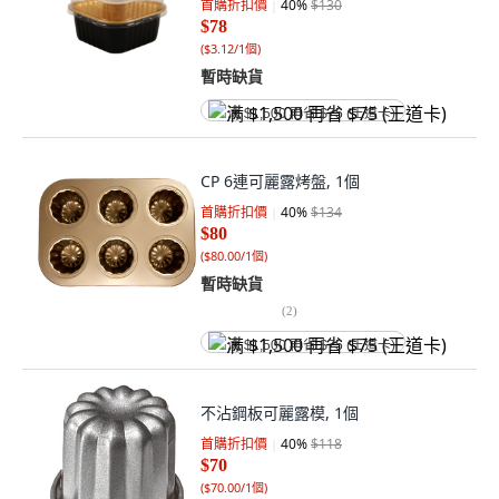
首購折扣價
40
%
$130
$78
(
$3.12/1個
)
暫時缺貨
满 $1,500 再省 $75 (王道卡)
CP 6連可麗露烤盤, 1個
首購折扣價
40
%
$134
$80
(
$80.00/1個
)
暫時缺貨
(
2
)
满 $1,500 再省 $75 (王道卡)
不沾鋼板可麗露模, 1個
首購折扣價
40
%
$118
$70
(
$70.00/1個
)