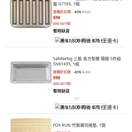
盤 G7183, 1個
首購折扣價
40
%
$150
$90
(
$90.00/1個
)
暫時缺貨
满 $1,500 再省 $75 (王道卡)
SaNNeNg 三能 長方型模 陽極 5件組
SN61435, 1組
首購折扣價
40
%
$150
$90
(
$90.00/1個
)
暫時缺貨
(
1
)
满 $1,500 再省 $75 (王道卡)
FOX RUN 竹製壽司捲墊, 1個