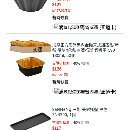
$127
(
$127.00/1個
)
暫時缺貨
满 $1,500 再省 $75 (王道卡)
加厚正方形外黑內金拋棄式鋁箔盒/烤
盤 烘焙/燒烤/冷藏/氣炸鍋適用 C90
180ml, 50個
首購折扣價
40
%
$210
$126
(
$2.52/1個
)
暫時缺貨
满 $1,500 再省 $75 (王道卡)
SaNNeNg 三能 美耐托盤 黑色
SN4390, 1個
首購折扣價
40
%
$195
$117