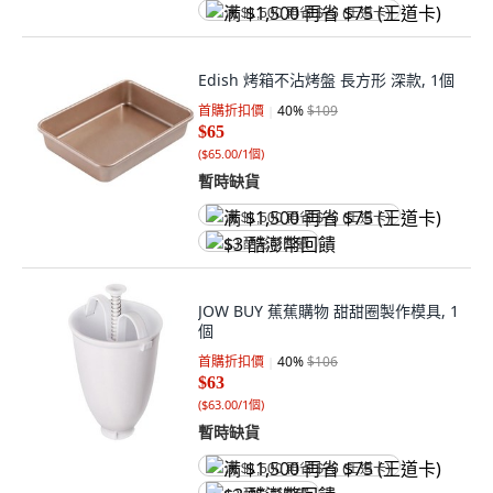
满 $1,500 再省 $75 (王道卡)
Edish 烤箱不沾烤盤 長方形 深款, 1個
首購折扣價
40
%
$109
$65
(
$65.00/1個
)
暫時缺貨
满 $1,500 再省 $75 (王道卡)
$3 酷澎幣回饋
JOW BUY 蕉蕉購物 甜甜圈製作模具, 1
個
首購折扣價
40
%
$106
$63
(
$63.00/1個
)
暫時缺貨
满 $1,500 再省 $75 (王道卡)