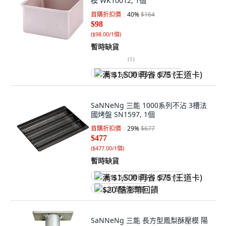
模 WK10012, 1個
首購折扣價
40
%
$164
$98
(
$98.00/1個
)
暫時缺貨
(
1
)
满 $1,500 再省 $75 (王道卡)
SaNNeNg 三能 1000系列不沾 3槽法
國烤盤 SN1597, 1個
首購折扣價
29
%
$677
$477
(
$477.00/1個
)
暫時缺貨
满 $1,500 再省 $75 (王道卡)
$20 酷澎幣回饋
SaNNeNg 三能 長方型鳳梨酥壓模 陽