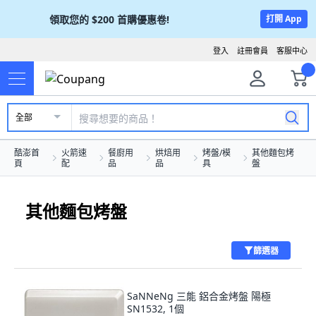
領取您的
$200
首購優惠卷!
打開 App
登入
註冊會員
客服中心
全部
酷澎首
火箭速
餐廚用
烘焙用
烤盤/模
其他麵包烤
頁
配
品
品
具
盤
其他麵包烤盤
篩選器
SaNNeNg 三能 鋁合金烤盤 陽極
SN1532, 1個