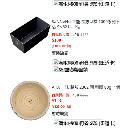
满 $1,500 再省 $75 (王道卡)
SaNNeNg 三能 長方型模 1000系列不
沾 SN6214, 1個
首購折扣價
40
%
$183
$109
(
$109.00/1個
)
暫時缺貨
满 $1,500 再省 $75 (王道卡)
$5 酷澎幣回饋
AHA 一法 藤籃 2302 圓 麵團 80g, 1個
首購折扣價
40
%
$205
$123
(
$123.00/1個
)
暫時缺貨
满 $1,500 再省 $75 (王道卡)