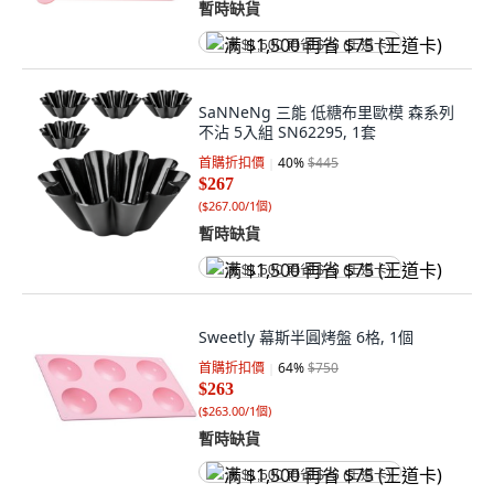
暫時缺貨
满 $1,500 再省 $75 (王道卡)
SaNNeNg 三能 低糖布里歐模 森系列
不沾 5入組 SN62295, 1套
首購折扣價
40
%
$445
$267
(
$267.00/1個
)
暫時缺貨
满 $1,500 再省 $75 (王道卡)
Sweetly 幕斯半圓烤盤 6格, 1個
首購折扣價
64
%
$750
$263
(
$263.00/1個
)
暫時缺貨
满 $1,500 再省 $75 (王道卡)