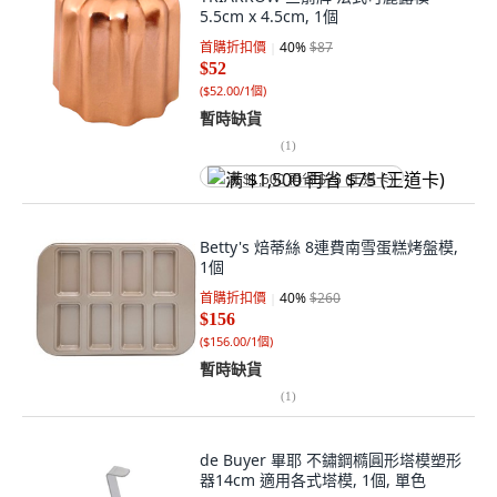
5.5cm x 4.5cm, 1個
首購折扣價
40
%
$87
$52
(
$52.00/1個
)
暫時缺貨
(
1
)
满 $1,500 再省 $75 (王道卡)
Betty's 焙蒂絲 8連費南雪蛋糕烤盤模,
1個
首購折扣價
40
%
$260
$156
(
$156.00/1個
)
暫時缺貨
(
1
)
de Buyer 畢耶 不鏽鋼橢圓形塔模塑形
器14cm 適用各式塔模, 1個, 單色