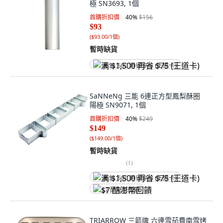
極 SN3693, 1個
首購折扣價
40
%
$156
$93
(
$93.00/1個
)
暫時缺貨
满 $1,500 再省 $75 (王道卡)
SaNNeNg 三能 6連正方型鳳梨酥圈
陽極 SN9071, 1個
首購折扣價
40
%
$249
$149
(
$149.00/1個
)
暫時缺貨
(
1
)
满 $1,500 再省 $75 (王道卡)
$7 酷澎幣回饋
TRIARROW 三箭牌 六連雪茄費南雪烤