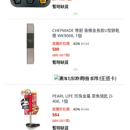
暫時缺貨
(
5
)
CHEFMADE 學廚 香檳金長款U型餅乾
模 WK9068, 1個
首購折扣價
40
%
$134
$80
(
$80.00/1個
)
暫時缺貨
(
3
)
满 $1,500 再省 $75 (王道卡)
PEARL LIFE 珍珠金屬 章魚燒匙 D-
406, 1個
首購折扣價
40
%
$140
$84
(
$84.00/1個
)
暫時缺貨