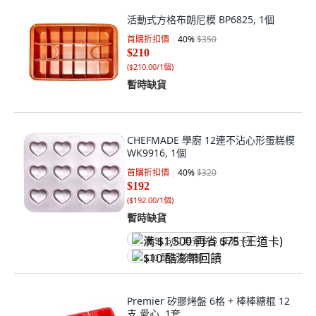
活動式方格布朗尼模 BP6825, 1個
首購折扣價
40
%
$350
$210
(
$210.00/1個
)
暫時缺貨
CHEFMADE 學廚 12連不沾心形蛋糕模
WK9916, 1個
首購折扣價
40
%
$320
$192
(
$192.00/1個
)
暫時缺貨
满 $1,500 再省 $75 (王道卡)
$10 酷澎幣回饋
Premier 矽膠烤盤 6格 + 棒棒糖棍 12
支 愛心, 1套