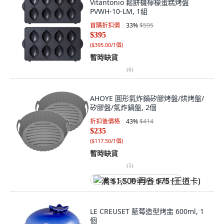
Vitantonio 鬆餅機檸檬蛋糕烤盤
PVWH-10-LM, 1組
首購折扣價
33
%
$595
$395
(
$395.00/1個
)
暫時缺貨
(
6
)
AHOYE 圓形氣炸鍋矽膠烤盤/烘烤盤/
矽膠盤/氣炸鍋盤, 2個
折扣後價格
43
%
$414
$235
(
$117.50/1個
)
暫時缺貨
(
5
)
满 $1,500 再省 $75 (王道卡)
LE CREUSET 藍莓造型烤盅 600ml, 1
個