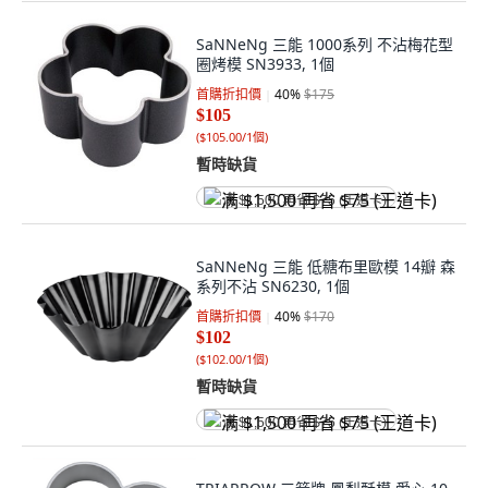
SaNNeNg 三能 1000系列 不沾梅花型
圈烤模 SN3933, 1個
首購折扣價
40
%
$175
$105
(
$105.00/1個
)
暫時缺貨
满 $1,500 再省 $75 (王道卡)
SaNNeNg 三能 低糖布里歐模 14瓣 森
系列不沾 SN6230, 1個
首購折扣價
40
%
$170
$102
(
$102.00/1個
)
暫時缺貨
满 $1,500 再省 $75 (王道卡)