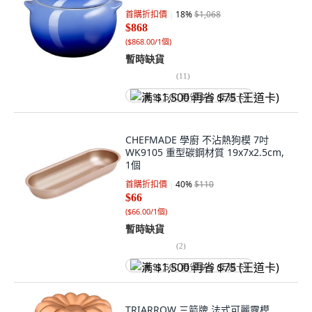
首購折扣價
18
%
$1,068
$868
(
$868.00/1個
)
暫時缺貨
(
11
)
满 $1,500 再省 $75 (王道卡)
CHEFMADE 學廚 不沾熱狗模 7吋
WK9105 重型碳鋼材質 19x7x2.5cm,
1個
首購折扣價
40
%
$110
$66
(
$66.00/1個
)
暫時缺貨
(
2
)
满 $1,500 再省 $75 (王道卡)
TRIARROW 三箭牌 法式可麗露模