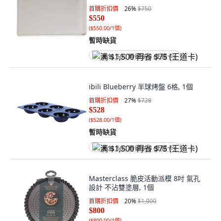
首購折扣價
26
%
$750
$550
(
$550.00/1個
)
暫時缺貨
满 $1,500 再省 $75 (王道卡)
ibili Blueberry 半球烤盤 6格, 1個
首購折扣價
27
%
$728
$528
(
$528.00/1個
)
暫時缺貨
满 $1,500 再省 $75 (王道卡)
Masterclass 脆皮活動派模 8吋 氣孔
設計 不沾雙塗層, 1個
首購折扣價
20
%
$1,000
$800
(
$800.00/1個
)