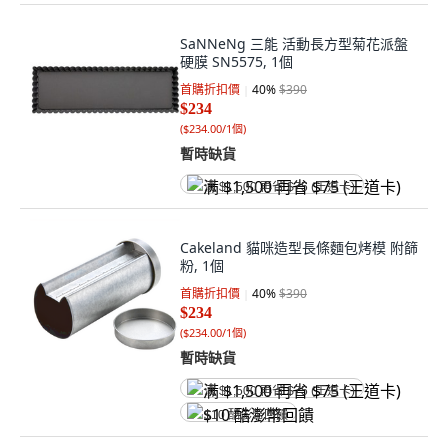
SaNNeNg 三能 活動長方型菊花派盤
硬膜 SN5575, 1個
首購折扣價
40
%
$390
$234
(
$234.00/1個
)
暫時缺貨
满 $1,500 再省 $75 (王道卡)
Cakeland 貓咪造型長條麵包烤模 附篩
粉, 1個
首購折扣價
40
%
$390
$234
(
$234.00/1個
)
暫時缺貨
满 $1,500 再省 $75 (王道卡)
$10 酷澎幣回饋