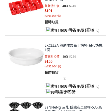
首購折扣價
40
%
$319
$191
(
$191.00/1個
)
暫時缺貨
满 $1,500 再省 $75 (王道卡)
EXCELSA 簡約陶製布丁烤杯 點心烤模,
1個
首購折扣價
40
%
$259
$155
(
$155.00/1個
)
暫時缺貨
(
1
)
满 $1,500 再省 $75 (王道卡)
$8 酷澎幣回饋
SaNNeNg 三能 低糖布里歐模-5入(森