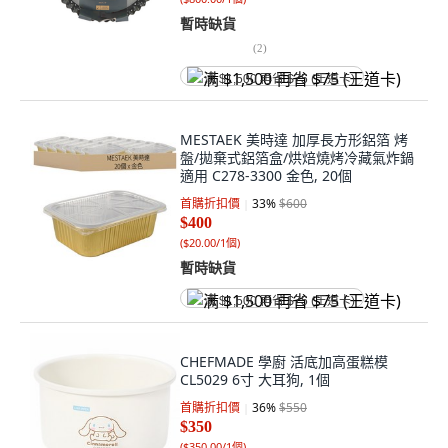
暫時缺貨
(
2
)
满 $1,500 再省 $75 (王道卡)
MESTAEK 美時達 加厚長方形鋁箔 烤
盤/拋棄式鋁箔盒/烘焙燒烤冷藏氣炸鍋
適用 C278-3300 金色, 20個
首購折扣價
33
%
$600
$400
(
$20.00/1個
)
暫時缺貨
满 $1,500 再省 $75 (王道卡)
CHEFMADE 學廚 活底加高蛋糕模
CL5029 6寸 大耳狗, 1個
首購折扣價
36
%
$550
$350
(
$350.00/1個
)