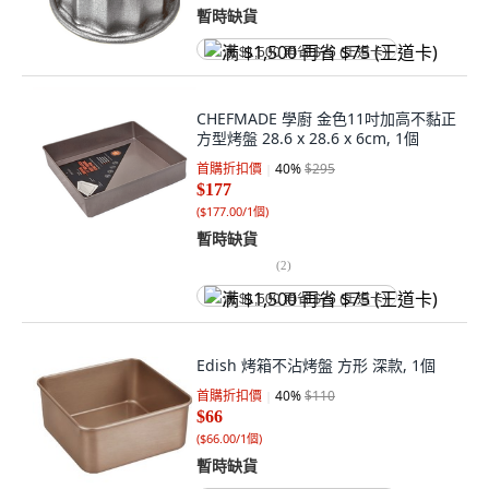
暫時缺貨
满 $1,500 再省 $75 (王道卡)
CHEFMADE 學廚 金色11吋加高不黏正
方型烤盤 28.6 x 28.6 x 6cm, 1個
首購折扣價
40
%
$295
$177
(
$177.00/1個
)
暫時缺貨
(
2
)
满 $1,500 再省 $75 (王道卡)
Edish 烤箱不沾烤盤 方形 深款, 1個
首購折扣價
40
%
$110
$66
(
$66.00/1個
)
暫時缺貨