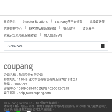
Investor Relations
關於酷澎
Coupang使用者條款
退換貨政策
信任管理中心
顧客隱私權政策通知
安心購物
資訊安全
資訊安全及隱私保護認證
加入酷澎商城
Global Site
公司名稱：酷澎股份有限公司
聯繫地址：11049 台北市信義區信義路五段7號13樓之1
統編：91002999
客服中心：0809-088-810 (免費) / 02-5592-7298
電子郵件：help_tw@coupang.com
©Coupang Taiwan Co., Ltd. 保留所有權利。
本網站上顯示的所有商標、標誌和服務標誌均為酷澎股份有限公司和/或其在美國和其
他國家/地區註冊之關聯公司之所屬財產。