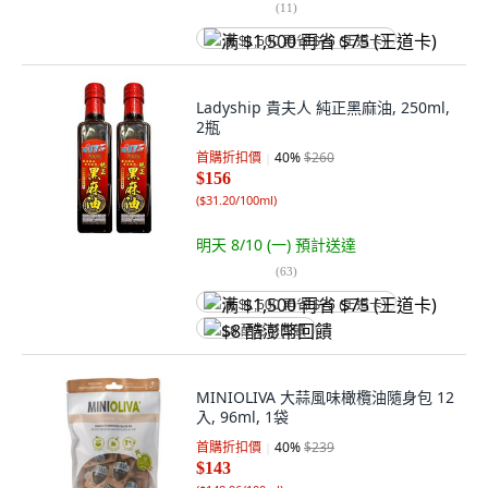
(
11
)
满 $1,500 再省 $75 (王道卡)
Ladyship 貴夫人 純正黑麻油, 250ml,
2瓶
首購折扣價
40
%
$260
$156
(
$31.20/100ml
)
明天 8/10 (一)
預計送達
(
63
)
满 $1,500 再省 $75 (王道卡)
$8 酷澎幣回饋
MINIOLIVA 大蒜風味橄欖油隨身包 12
入, 96ml, 1袋
首購折扣價
40
%
$239
$143