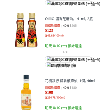
满 $1,500 再省 $75 (王道卡)
OilliO 濃香芝麻油, 141ml, 2瓶
首購折扣價
40
%
$205
$123
(
$43.62/100ml
)
明天 8/10 (一)
預計送達
(
71
)
满 $1,500 再省 $75 (王道卡)
$1 酷澎幣回饋
花樹銀行 藤香椒麻油, 1個, 46ml
首購折扣價
40
%
$180
$108
(
$234.78/100ml
)
明天 8/10 (一)
預計送達