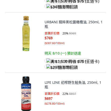
满 $1,500 再省 $75 (王道卡)
$34 酷澎幣回饋
URBANI 精粹黑松露橄欖油, 250ml, 1
瓶
首購折扣價
20
%
$969
$769
(
$307.60/100ml
)
明天 8/10 (一)
預計送達
满 $1,500 再省 $75 (王道卡)
$29 酷澎幣回饋
LIFE LINE 初榨野生鮭魚油, 250ml, 1
瓶
首購折扣價
22
%
$897
$697
(
$278.80/100ml
)