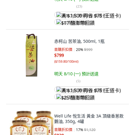
(
23
)
满 $1,500 再省 $75 (王道卡)
$17 酷澎幣回饋
赤柯山 苦茶油, 500ml, 1瓶
首購折扣價
20
%
$999
$799
(
$159.80/100ml
)
明天 8/10 (一)
預計送達
(
5
)
满 $1,500 再省 $75 (王道卡)
$25 酷澎幣回饋
Well Life 悅生活 黃金 3A 頂級香蔥款
鵝油, 350g, 4罐
首購折扣價
17
%
$1,120