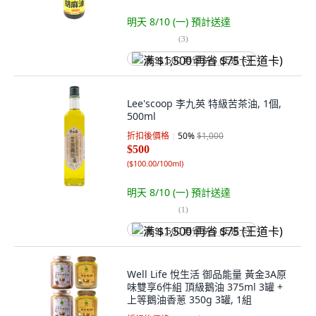
明天 8/10 (一)
預計送達
(
3
)
满 $1,500 再省 $75 (王道卡)
Lee'scoop 李九英 特級苦茶油, 1個,
500ml
折扣後價格
50
%
$1,000
$500
(
$100.00/100ml
)
明天 8/10 (一)
預計送達
(
1
)
满 $1,500 再省 $75 (王道卡)
Well Life 悅生活 御品能量 黃金3A原
味雙享6件組 頂級鵝油 375ml 3罐 +
上等鵝油香蔥 350g 3罐, 1組