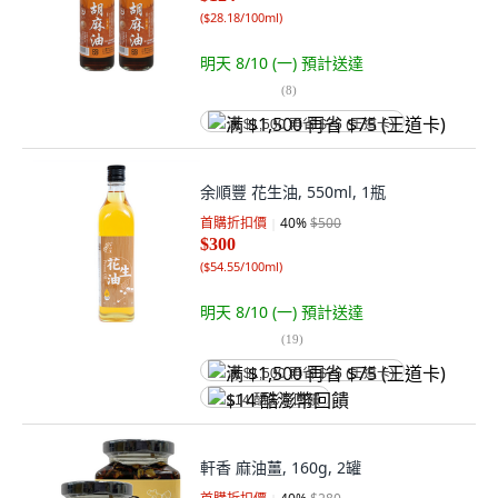
(
$28.18/100ml
)
明天 8/10 (一)
預計送達
(
8
)
满 $1,500 再省 $75 (王道卡)
余順豐 花生油, 550ml, 1瓶
首購折扣價
40
%
$500
$300
(
$54.55/100ml
)
明天 8/10 (一)
預計送達
(
19
)
满 $1,500 再省 $75 (王道卡)
$14 酷澎幣回饋
軒香 麻油薑, 160g, 2罐