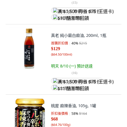
(
15
)
满 $1,500 再省 $75 (王道卡)
$10 酷澎幣回饋
真老 純小磨白麻油, 200ml, 1瓶
首購折扣價
40
%
$215
$129
(
$64.50/100ml
)
明天 8/10 (一)
預計送達
(
16
)
满 $1,500 再省 $75 (王道卡)
$11 酷澎幣回饋
桃屋 麻辣香油, 105g, 1罐
折扣後價格
58
%
$164
$68
(
$64.76/100g
)