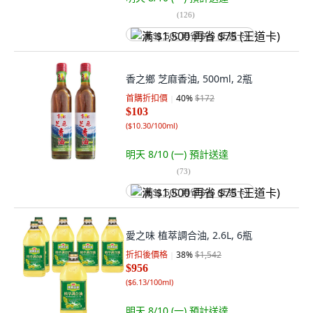
(
126
)
满 $1,500 再省 $75 (王道卡)
香之鄉 芝麻香油, 500ml, 2瓶
首購折扣價
40
%
$172
$103
(
$10.30/100ml
)
明天 8/10 (一)
預計送達
(
73
)
满 $1,500 再省 $75 (王道卡)
愛之味 植萃調合油, 2.6L, 6瓶
折扣後價格
38
%
$1,542
$956
(
$6.13/100ml
)
明天 8/10 (一)
預計送達