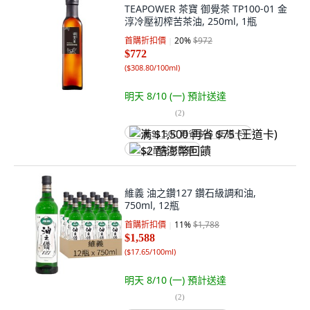
TEAPOWER 茶寶 御覺茶 TP100-01 金
淳冷壓初榨苦茶油, 250ml, 1瓶
首購折扣價
20
%
$972
$772
(
$308.80/100ml
)
明天 8/10 (一)
預計送達
(
2
)
满 $1,500 再省 $75 (王道卡)
$2 酷澎幣回饋
維義 油之鑽127 鑽石級調和油,
750ml, 12瓶
首購折扣價
11
%
$1,788
$1,588
(
$17.65/100ml
)
明天 8/10 (一)
預計送達
(
2
)