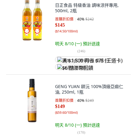
日正食品 特級香油 調味涼拌專用,
500ml, 2瓶
首購折扣價
40
%
$242
$145
(
$14.50/100ml
)
明天 8/10 (一)
預計送達
(
246
)
满 $1,500 再省 $75 (王道卡)
$6 酷澎幣回饋
GENG YUAN 耕沅 100%頂級亞麻仁
油, 250ml, 1瓶
首購折扣價
40
%
$249
$149
(
$59.60/100ml
)
明天 8/10 (一)
預計送達
(
170
)