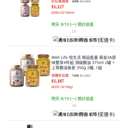
折扣後價格
44
%
$2,043
$1,127
(
$300.53/100ml
)
明天 8/10 (一)
預計送達
(
2
)
满 $1,500 再省 $75 (王道卡)
Well Life 悅生活 御品能量 黃金3A原
味雙享4件組 頂級鵝油 375ml 2罐 +
上等鵝油香蔥 350g 2罐, 1組
首購折扣價
14
%
$1,387
$1,187
(
$339.14/100g
)
明天 8/10 (一)
預計送達
(
3
)
满 $1,500 再省 $75 (王道卡)