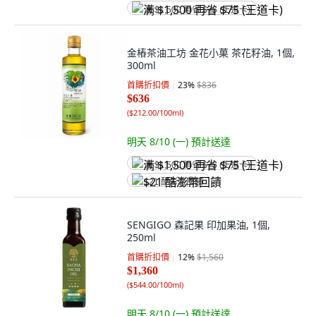
满 $1,500 再省 $75 (王道卡)
金樁茶油工坊 金花小菓 茶花籽油, 1個,
300ml
首購折扣價
23
%
$836
$636
(
$212.00/100ml
)
明天 8/10 (一)
預計送達
满 $1,500 再省 $75 (王道卡)
$21 酷澎幣回饋
SENGIGO 森記果 印加果油, 1個,
250ml
首購折扣價
12
%
$1,560
$1,360
(
$544.00/100ml
)
明天 8/10 (一)
預計送達