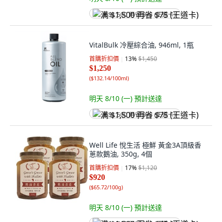
满 $1,500 再省 $75 (王道卡)
VitalBulk 冷壓綜合油, 946ml, 1瓶
首購折扣價
13
%
$1,450
$1,250
(
$132.14/100ml
)
明天 8/10 (一)
預計送達
满 $1,500 再省 $75 (王道卡)
Well Life 悅生活 極鮮 黃金3A頂級香
蔥款鵝油, 350g, 4個
首購折扣價
17
%
$1,120
$920
(
$65.72/100g
)
明天 8/10 (一)
預計送達