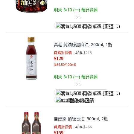
明天 8/10 (一)
預計送達
(
28
)
满 $1,500 再省 $75 (王道卡)
真老 純油磅黑麻油, 200ml, 1瓶
首購折扣價
40
%
$215
$129
(
$64.50/100ml
)
明天 8/10 (一)
預計送達
(
23
)
满 $1,500 再省 $75 (王道卡)
$11 酷澎幣回饋
自然鄉 頂級香油, 500ml, 2瓶
首購折扣價
40
%
$266
$159