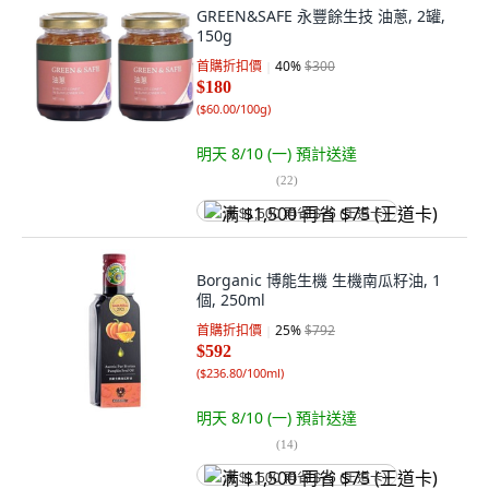
GREEN&SAFE 永豐餘生技 油蔥, 2罐,
150g
首購折扣價
40
%
$300
$180
(
$60.00/100g
)
明天 8/10 (一)
預計送達
(
22
)
满 $1,500 再省 $75 (王道卡)
Borganic 博能生機 生機南瓜籽油, 1
個, 250ml
首購折扣價
25
%
$792
$592
(
$236.80/100ml
)
明天 8/10 (一)
預計送達
(
14
)
满 $1,500 再省 $75 (王道卡)