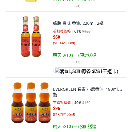
(
24
)
蜂牌 豐味 香油, 220ml, 2瓶
折扣後價格
61
%
$155
$60
(
$13.64/100ml
)
明天 8/10 (一)
預計送達
(
12
)
满 $1,500 再省 $75 (王道卡)
EVERGREEN 長青 小磨香油, 180ml, 3
瓶
首購折扣價
40
%
$160
$96
(
$17.78/100ml
)
明天 8/10 (一)
預計送達