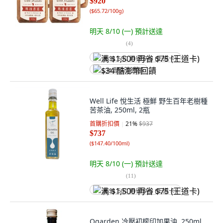
$920
(
$65.72/100g
)
明天 8/10 (一)
預計送達
(
4
)
满 $1,500 再省 $75 (王道卡)
$34 酷澎幣回饋
Well Life 悅生活 極鮮 野生百年老樹種
苦茶油, 250ml, 2瓶
首購折扣價
21
%
$937
$737
(
$147.40/100ml
)
明天 8/10 (一)
預計送達
(
11
)
满 $1,500 再省 $75 (王道卡)
Ogarden 冷壓初榨印加果油, 250ml,