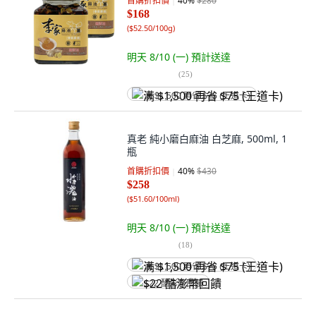
首購折扣價
40
%
$280
$168
(
$52.50/100g
)
明天 8/10 (一)
預計送達
(
25
)
满 $1,500 再省 $75 (王道卡)
真老 純小磨白麻油 白芝麻, 500ml, 1
瓶
首購折扣價
40
%
$430
$258
(
$51.60/100ml
)
明天 8/10 (一)
預計送達
(
18
)
满 $1,500 再省 $75 (王道卡)
$22 酷澎幣回饋