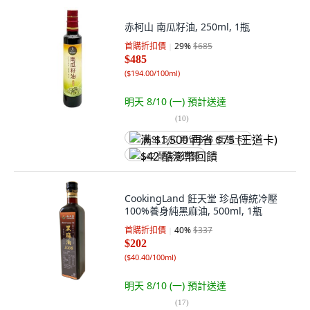
赤柯山 南瓜籽油, 250ml, 1瓶
首購折扣價
29
%
$685
$485
(
$194.00/100ml
)
明天 8/10 (一)
預計送達
(
10
)
满 $1,500 再省 $75 (王道卡)
$42 酷澎幣回饋
CookingLand 飪天堂 珍品傳統冷壓
100%養身純黑麻油, 500ml, 1瓶
首購折扣價
40
%
$337
$202
(
$40.40/100ml
)
明天 8/10 (一)
預計送達
(
17
)