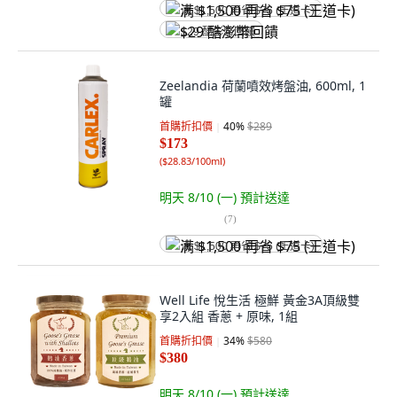
满 $1,500 再省 $75 (王道卡)
$29 酷澎幣回饋
Zeelandia 荷蘭噴效烤盤油, 600ml, 1
罐
首購折扣價
40
%
$289
$173
(
$28.83/100ml
)
明天 8/10 (一)
預計送達
(
7
)
满 $1,500 再省 $75 (王道卡)
Well Life 悅生活 極鮮 黃金3A頂級雙
享2入組 香蔥 + 原味, 1組
首購折扣價
34
%
$580
$380
明天 8/10 (一)
預計送達