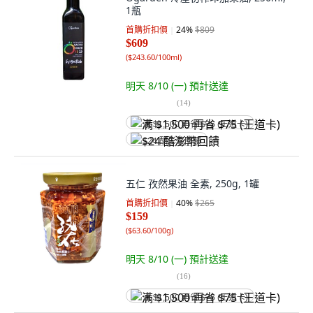
1瓶
首購折扣價
24
%
$809
$609
(
$243.60/100ml
)
明天 8/10 (一)
預計送達
(
14
)
满 $1,500 再省 $75 (王道卡)
$24 酷澎幣回饋
五仁 孜然果油 全素, 250g, 1罐
首購折扣價
40
%
$265
$159
(
$63.60/100g
)
明天 8/10 (一)
預計送達
(
16
)
满 $1,500 再省 $75 (王道卡)