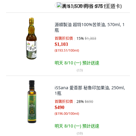
满 $1,500 再省 $75 (王道卡)
源順製油 超特100%苦茶油, 570ml, 1
瓶
首購折扣價
15
%
$1,303
$1,103
(
$193.51/100ml
)
明天 8/10 (一)
預計送達
(
13
)
iSSana 愛善那 秘魯印加果油, 250ml,
1瓶
首購折扣價
28
%
$690
$490
(
$196.00/100ml
)
明天 8/10 (一)
預計送達
(
10
)