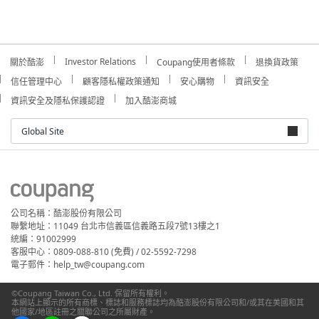
Investor Relations
關於酷澎
Coupang使用者條款
退換貨政策
信任管理中心
顧客隱私權政策通知
安心購物
資訊安全
資訊安全及隱私保護認證
加入酷澎商城
Global Site
公司名稱：酷澎股份有限公司
聯繫地址：11049 台北市信義區信義路五段7號13樓之1
統編：91002999
客服中心：0809-088-810 (免費) / 02-5592-7298
電子郵件：help_tw@coupang.com
©Coupang Taiwan Co., Ltd. 保留所有權利。
本網站上顯示的所有商標、標誌和服務標誌均為酷澎股份有限公司和/或其在美國和其
他國家/地區註冊之關聯公司之所屬財產。