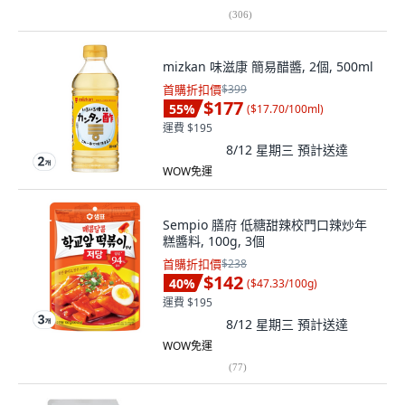
(
306
)
mizkan 味滋康 簡易醋醬, 2個, 500ml
首購折扣價
$399
$177
55
%
(
$17.70/100ml
)
運費 $195
8/12 星期三
預計送達
WOW免運
Sempio 膳府 低糖甜辣校門口辣炒年
糕醬料, 100g, 3個
首購折扣價
$238
$142
40
%
(
$47.33/100g
)
運費 $195
8/12 星期三
預計送達
WOW免運
(
77
)