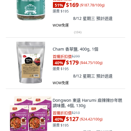
$169
51
%
(
$187.78/100g
)
運費 $195
8/12 星期三
預計送達
WOW免運
(
104
)
Cham 香草鹽, 400g, 1個
首購折扣價
$299
$179
40
%
(
$44.75/100g
)
運費 $195
8/12 星期三
預計送達
WOW免運
Dongwon 東遠 Harumi 麻辣辣炒年糕
調味醬, 4個, 130g
首購折扣價
$213
$127
40
%
(
$24.42/100g
)
運費 $195