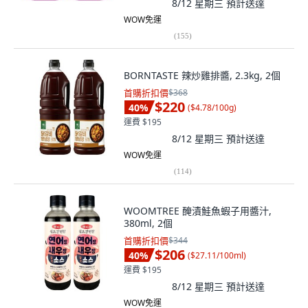
8/12 星期三
預計送達
WOW免運
(
155
)
BORNTASTE 辣炒雞排醬, 2.3kg, 2個
首購折扣價
$368
$220
40
%
(
$4.78/100g
)
運費 $195
8/12 星期三
預計送達
WOW免運
(
114
)
WOOMTREE 醃漬鮭魚蝦子用醬汁,
380ml, 2個
首購折扣價
$344
$206
40
%
(
$27.11/100ml
)
運費 $195
8/12 星期三
預計送達
WOW免運