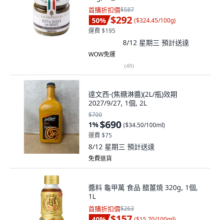
首購折扣價
$587
$292
50
%
(
$324.45/100g
)
運費 $195
8/12 星期三
預計送達
WOW免運
(
49
)
達文西-(焦糖淋醬)(2L/瓶)效期
2027/9/27, 1個, 2L
$700
$690
1
%
(
$34.50/100ml
)
運費 $75
8/12 星期三
預計送達
免費退貨
醬料 龜甲萬 食品 醋薑燒 320g, 1個,
1L
首購折扣價
$263
$157
40
%
(
$15.70/100ml
)