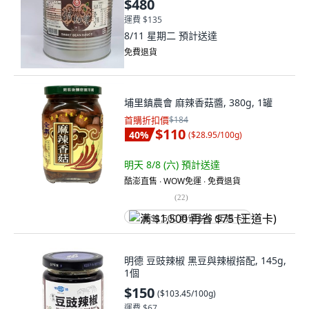
$480
運費 $135
8/11 星期二
預計送達
免費退貨
埔里鎮農會 麻辣香菇醬, 380g, 1罐
首購折扣價
$184
$110
40
%
(
$28.95/100g
)
明天 8/8 (六)
預計送達
酷澎直售 ∙ WOW免運 ∙ 免費退貨
(
22
)
满 $1,500 再省 $75 (王道卡)
明德 豆豉辣椒 黑豆與辣椒搭配, 145g,
1個
$150
(
$103.45/100g
)
運費 $67