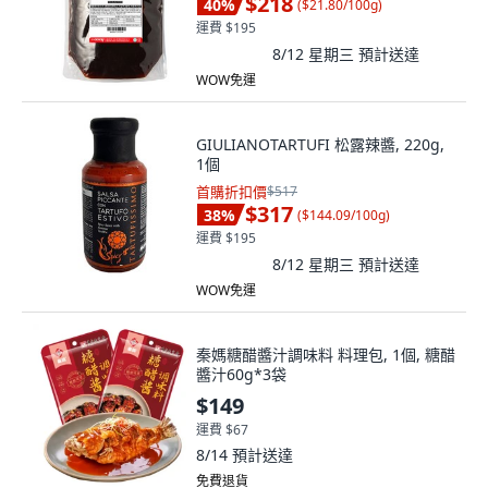
$218
40
%
(
$21.80/100g
)
運費 $195
8/12 星期三
預計送達
WOW免運
GIULIANOTARTUFI 松露辣醬, 220g,
1個
首購折扣價
$517
$317
38
%
(
$144.09/100g
)
運費 $195
8/12 星期三
預計送達
WOW免運
秦媽糖醋醬汁調味料 料理包, 1個, 糖醋
醬汁60g*3袋
$149
運費 $67
8/14
預計送達
免費退貨