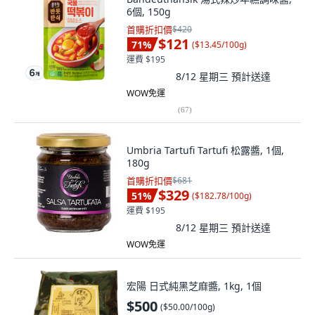
6個, 150g
首購折扣價
$420
$121
71
%
(
$13.45/100g
)
運費 $195
8/12 星期三
預計送達
WOW免運
(
67
)
Umbria Tartufi Tartufi 松露醬, 1個,
180g
首購折扣價
$681
$329
51
%
(
$182.78/100g
)
運費 $195
8/12 星期三
預計送達
WOW免運
宏陽 日式純黑芝麻醬, 1kg, 1個
$500
(
$50.00/100g
)