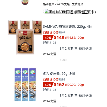
酷澎直售 ∙ WOW免運 ∙ 免費退貨
满 $1,500 再省 $75 (王道卡)
SAMHWA 辣味燉雞醬, 220g, 4個
首購折扣價
$247
$148
40
%
(
$16.82/100g
)
運費 $195
8/12 星期三
預計送達
WOW免運
(
145
)
GIA 鯷魚醬, 60g, 3個
首購折扣價
$282
$162
42
%
(
$90.00/100g
)
運費 $195
8/12 星期三
預計送達
WOW免運
(
764
)