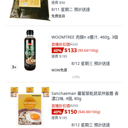
運費 $90
8/11 星期二
預計送達
免費退貨
WOOMTREE 肉類n e醬汁, 460g, 3個
首購折扣價
$222
$133
40
%
(
$9.64/100g
)
運費 $195
8/12 星期三
預計送達
WOW免運
(
196
)
Sanchaeman 蘿蔔葉乾蔬菜拌飯醬 香
濃口味, 4個, 80g
首購折扣價
$250
$150
40
%
(
$46.88/100g
)
運費 $195
8/12 星期三
預計送達