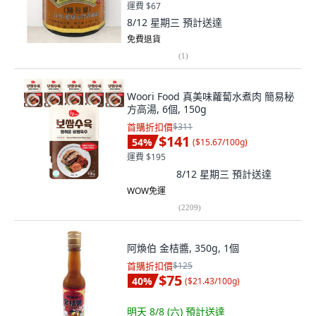
運費 $67
8/12 星期三
預計送達
免費退貨
(
1
)
Woori Food 真美味蘿蔔水煮肉 簡易秘
方高湯, 6個, 150g
首購折扣價
$311
$141
54
%
(
$15.67/100g
)
運費 $195
8/12 星期三
預計送達
WOW免運
(
2209
)
阿煥伯 金桔醬, 350g, 1個
首購折扣價
$125
$75
40
%
(
$21.43/100g
)
明天 8/8 (六)
預計送達