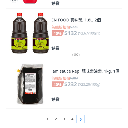
缺貨
EN FOOD 真味醬, 1.8L, 2個
首購折扣價
$221
$132
40
%
(
$3.67/100ml
)
缺貨
(
102
)
iam sauce Repi 蒜味醬油醬, 1kg, 1個
首購折扣價
$387
$232
40
%
(
$23.20/100g
)
缺貨
1
2
3
4
5