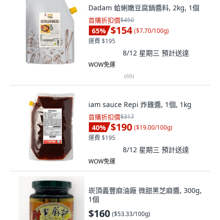
Dadam 蛤蜊嫩豆腐鍋醬料, 2kg, 1個
首購折扣價
$450
$154
65
%
(
$7.70/100g
)
運費 $195
8/12 星期三
預計送達
WOW免運
(
69
)
iam sauce Repi 炸雞醬, 1個, 1kg
首購折扣價
$317
$190
40
%
(
$19.00/100g
)
運費 $195
8/12 星期三
預計送達
WOW免運
崁頂義豐麻油廠 微甜黑芝麻醬, 300g,
1個
$160
(
$53.33/100g
)