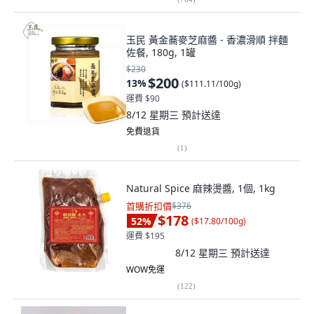
玉民 黃金蕎麥芝麻醬 - 香濃滑順 拌麵
佐餐, 180g, 1罐
$230
$200
13
%
(
$111.11/100g
)
運費 $90
8/12 星期三
預計送達
免費退貨
(
1
)
Natural Spice 麻辣燙醬, 1個, 1kg
首購折扣價
$376
$178
52
%
(
$17.80/100g
)
運費 $195
8/12 星期三
預計送達
WOW免運
(
122
)