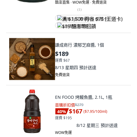
酷澎直售 ∙ WOW免運 ∙ 免費退貨
(
1
)
满 $1,500 再省 $75 (王道卡)
$19 酷澎幣回饋
謙成商行 濃郁芝麻醬, 1個
$189
運費 $67
8/13 星期四
預計送達
免費退貨
EN FOOD 烤鰻魚醬, 2.1L, 1瓶
首購折扣價
$279
$167
40
%
(
$7.95/100ml
)
運費 $195
8/12 星期三
預計送達
WOW免運