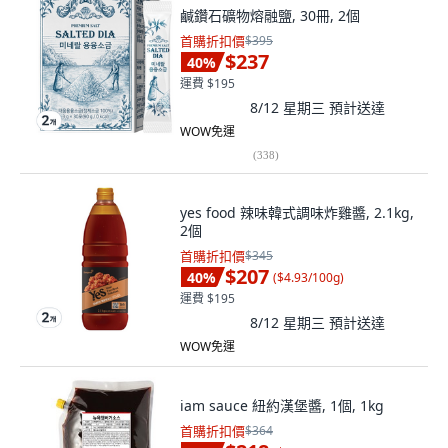
鹹鑽石礦物熔融鹽, 30冊, 2個
首購折扣價
$395
$237
40
%
運費 $195
8/12 星期三
預計送達
WOW免運
(
338
)
yes food 辣味韓式調味炸雞醬, 2.1kg,
2個
首購折扣價
$345
$207
40
%
(
$4.93/100g
)
運費 $195
8/12 星期三
預計送達
WOW免運
iam sauce 紐約漢堡醬, 1個, 1kg
首購折扣價
$364