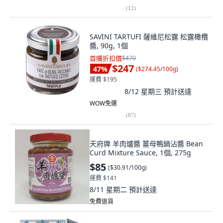
(
12
)
SAVINI TARTUFI 薩維尼松露 松露橄欖
醬, 90g, 1個
首購折扣價
$470
$247
47
%
(
$274.45/100g
)
運費 $195
8/12 星期三
預計送達
WOW免運
(
87
)
天府牌 羊肉爐醬 薑母鴨鍋沾醬 Bean
Curd Mixture Sauce, 1個, 275g
$85
(
$30.91/100g
)
運費 $141
8/11 星期二
預計送達
免費退貨