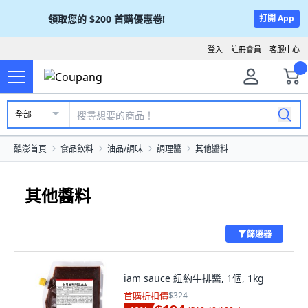
領取您的
$200
首購優惠卷!
打開 App
登入
註冊會員
客服中心
全部
酷澎首頁
食品飲料
油品/調味
調理醬
其他醬料
其他醬料
篩選器
iam sauce 紐約牛排醬, 1個, 1kg
首購折扣價
$324