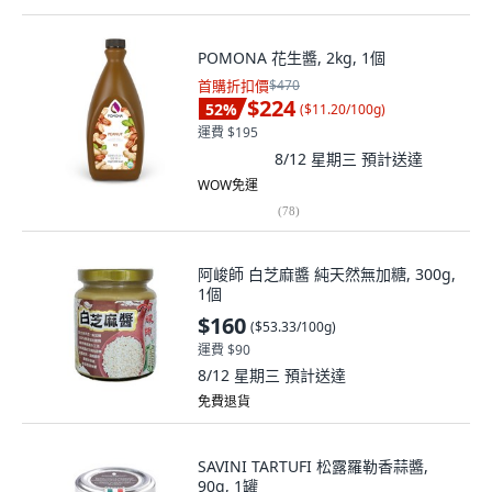
POMONA 花生醬, 2kg, 1個
首購折扣價
$470
$224
52
%
(
$11.20/100g
)
運費 $195
8/12 星期三
預計送達
WOW免運
(
78
)
阿峻師 白芝麻醬 純天然無加糖, 300g,
1個
$160
(
$53.33/100g
)
運費 $90
8/12 星期三
預計送達
免費退貨
SAVINI TARTUFI 松露羅勒香蒜醬,
90g, 1罐