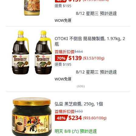
運費 $195
8/12 星期三
預計送達
WOW免運
OTOKI 不倒翁 簡易醃製醬, 1.97kg, 2
瓶
首購折扣價
$464
$139
70
%
(
$3.53/100g
)
運費 $195
8/12 星期三
預計送達
WOW免運
(
606
)
弘益 黑芝麻醬, 250g, 1個
首購折扣價
$450
$234
48
%
(
$93.60/100g
)
明天 8/8 (六)
預計送達