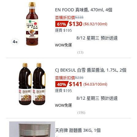
EN FOOD 真味醬, 470ml, 4個
首購折扣價
$338
$130
61
%
(
$6.92/100ml
)
運費 $195
8/12 星期三
預計送達
WOW免運
(
13
)
CJ BEKSUL 白雪 醬菜醬油, 1.75L, 2個
首購折扣價
$236
$141
40
%
(
$4.03/100ml
)
運費 $195
8/12 星期三
預計送達
WOW免運
(
196
)
天府牌 甜麵醬 3KG, 1個