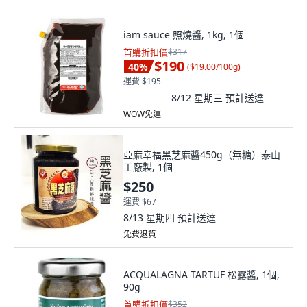
iam sauce 照燒醬, 1kg, 1個
首購折扣價
$317
$190
40
%
(
$19.00/100g
)
運費 $195
8/12 星期三
預計送達
WOW免運
亞麻幸福黑芝麻醬450g（無糖）泰山
工廠製, 1個
$250
運費 $67
8/13 星期四
預計送達
免費退貨
ACQUALAGNA TARTUF 松露醬, 1個,
90g
首購折扣價
$352