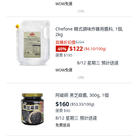
WOW免運
(
10
)
Chefone 韓式調味炸雞用醬料, 1個,
2kg
首購折扣價
$204
$122
40
%
(
$6.10/100g
)
運費 $195
8/12 星期三
預計送達
WOW免運
(
28
)
阿峻師 黑芝麻醬, 300g, 1個
$160
(
$53.33/100g
)
運費 $90
8/12 星期三
預計送達
免費退貨