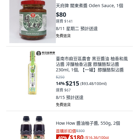
天府牌 關東煮醬 Oden Sauce, 1個
$80
運費 $141
8/11 星期二
預計送達
免費退貨
臺南市麻豆區農會 黑豆醬油 柚香和風
沾醬 淬釀柚香沾露 醇釀酪梨沾醬
230ml, 1個, 【一罐】醇釀酪梨沾醬
$250
$215
14
%
(
$93.48/100ml
)
運費 $67
8/15
預計送達
免費退貨
How How 醬油柚子醬, 550g, 2個
首購折扣價
$300
$180
40
%
(
$16.36/100g
)