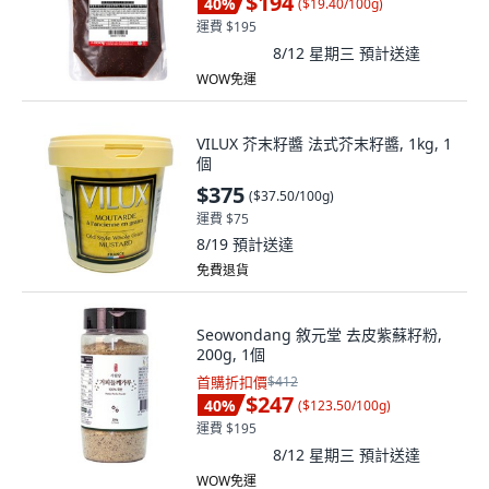
$194
40
%
(
$19.40/100g
)
運費 $195
8/12 星期三
預計送達
WOW免運
VILUX 芥末籽醬 法式芥末籽醬, 1kg, 1
個
$375
(
$37.50/100g
)
運費 $75
8/19
預計送達
免費退貨
Seowondang 敘元堂 去皮紫蘇籽粉,
200g, 1個
首購折扣價
$412
$247
40
%
(
$123.50/100g
)
運費 $195
8/12 星期三
預計送達
WOW免運