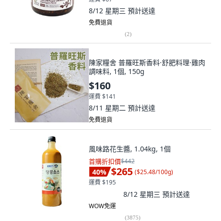
8/12 星期三
預計送達
免費退貨
(
2
)
陳家糧舍 普羅旺斯香料·舒肥料理·雞肉
調味料, 1個, 150g
$160
運費 $141
8/11 星期二
預計送達
免費退貨
風味路花生醬, 1.04kg, 1個
首購折扣價
$442
$265
40
%
(
$25.48/100g
)
運費 $195
8/12 星期三
預計送達
WOW免運
(
3875
)