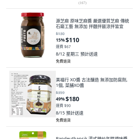
(
167
)
源芝麻 原味芝麻醬 嚴選優質芝麻 傳統
石磨工藝 無添加 拌麵拌飯涼拌皆宜
$130
$110
15
%
運費 $67
8/12 星期三
預計送達
免費退貨
美福行 XO醬 古法釀造 無添加防腐劑,
1個, 菜脯XO醬
$359
$180
49
%
運費 $90
8/15
預計送達
免費退貨
Bandeuthansik 湯式辣炒年糕調味醬,