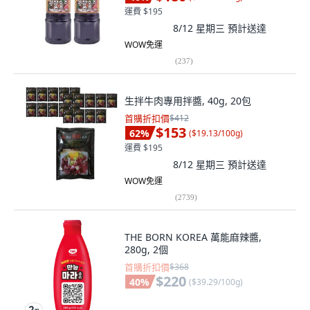
運費 $195
8/12 星期三
預計送達
WOW免運
(
237
)
生拌牛肉專用拌醬, 40g, 20包
首購折扣價
$412
$153
62
%
(
$19.13/100g
)
運費 $195
8/12 星期三
預計送達
WOW免運
(
2739
)
THE BORN KOREA 萬能麻辣醬,
280g, 2個
首購折扣價
$368
$220
40
%
(
$39.29/100g
)