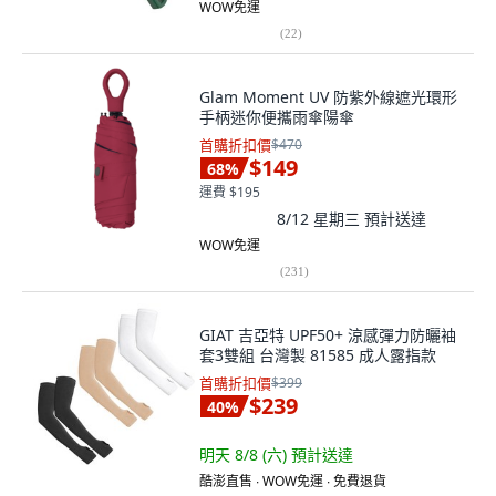
WOW免運
(
22
)
Glam Moment UV 防紫外線遮光環形
手柄迷你便攜雨傘陽傘
首購折扣價
$470
$149
68
%
運費 $195
8/12 星期三
預計送達
WOW免運
(
231
)
GIAT 吉亞特 UPF50+ 涼感彈力防曬袖
套3雙組 台灣製 81585 成人露指款
首購折扣價
$399
$239
40
%
明天 8/8 (六)
預計送達
酷澎直售 ∙ WOW免運 ∙ 免費退貨