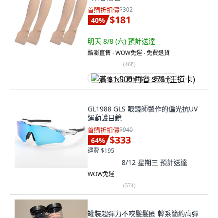
首購折扣價
$302
$181
40
%
明天 8/8 (六)
預計送達
酷澎直售 ∙ WOW免運 ∙ 免費退貨
(
468
)
满 $1,500 再省 $75 (王道卡)
GL1988 GLS 眼鏡師製作的偏光抗UV
運動護目鏡
首購折扣價
$940
$333
64
%
運費 $195
8/12 星期三
預計送達
WOW免運
(
574
)
罐裝超彈力不咬髮髮圈 韓系簡約高彈