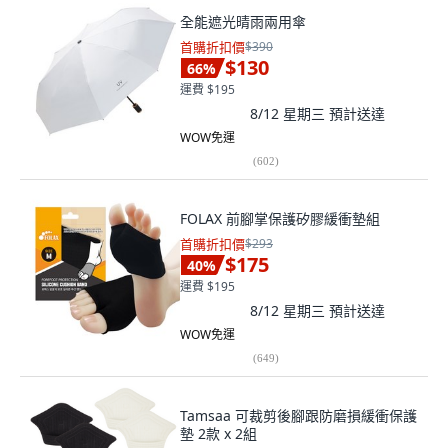
全能遮光晴雨兩用傘
首購折扣價
$390
$130
66
%
運費 $195
8/12 星期三
預計送達
WOW免運
(
602
)
FOLAX 前腳掌保護矽膠緩衝墊組
首購折扣價
$293
$175
40
%
運費 $195
8/12 星期三
預計送達
WOW免運
(
649
)
Tamsaa 可裁剪後腳跟防磨損緩衝保護
墊 2款 x 2組