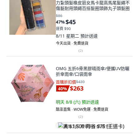
力紮頭髮橡皮筋女馬卡龍高馬尾髮繩不
傷髮耐用頭繩百搭髮圈頭飾丸子頭髮圈
$86
$45
47
%
運費 $90
8/11 星期二
預計送達
今天出貨 ∙ 免費退貨
(
2
)
OMG 五折6骨黑膠晴雨傘/便攜UV防曬
折傘雨傘/口袋雨傘
首購折扣價
$439
$263
40
%
明天 8/8 (六)
預計送達
酷澎直售 ∙ WOW免運 ∙ 免費退貨
(
2
)
满 $1,500 再省 $75 (王道卡)