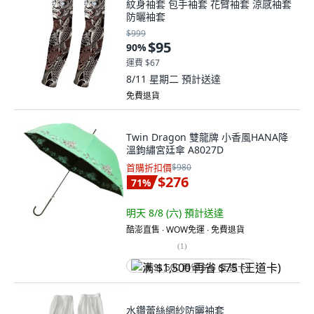
紋身袖套 包手袖套 花臂袖套 涼感袖套
防曬袖套
$999
$95
90
%
運費 $67
8/11 星期二
預計送達
免費退貨
Twin Dragon 雙龍牌 小香風HANA降
溫鉤繡宮廷傘 A8027D
首購折扣價
$980
$276
71
%
明天 8/8 (六)
預計送達
酷澎直售 ∙ WOW免運 ∙ 免費退貨
(
1
)
满 $1,500 再省 $75 (王道卡)
水鑽蕾絲網紗防曬袖套