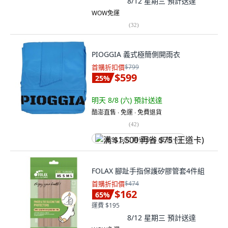
8/12 星期三
預計送達
WOW免運
(
32
)
PIOGGIA 義式極簡側開雨衣
首購折扣價
$799
$599
25
%
明天 8/8 (六)
預計送達
酷澎直售 ∙ 免運 ∙ 免費退貨
(
42
)
满 $1,500 再省 $75 (王道卡)
FOLAX 腳趾手指保護矽膠管套4件組
首購折扣價
$474
$162
65
%
運費 $195
8/12 星期三
預計送達