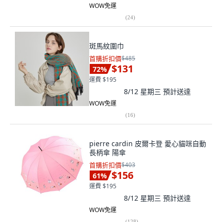
WOW免運
(
24
)
斑馬紋圍巾
首購折扣價
$485
$131
72
%
運費 $195
8/12 星期三
預計送達
WOW免運
(
16
)
pierre cardin 皮爾卡登 愛心貓咪自動
長柄傘 陽傘
首購折扣價
$403
$156
61
%
運費 $195
8/12 星期三
預計送達
WOW免運
(
128
)