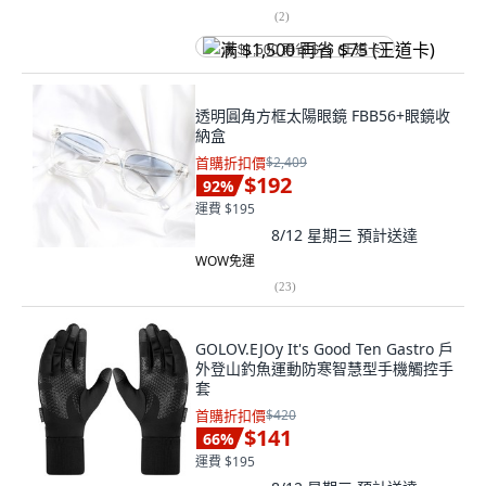
(
2
)
满 $1,500 再省 $75 (王道卡)
透明圓角方框太陽眼鏡 FBB56+眼鏡收
納盒
首購折扣價
$2,409
$192
92
%
運費 $195
8/12 星期三
預計送達
WOW免運
(
23
)
GOLOV.EJOy It's Good Ten Gastro 戶
外登山釣魚運動防寒智慧型手機觸控手
套
首購折扣價
$420
$141
66
%
運費 $195