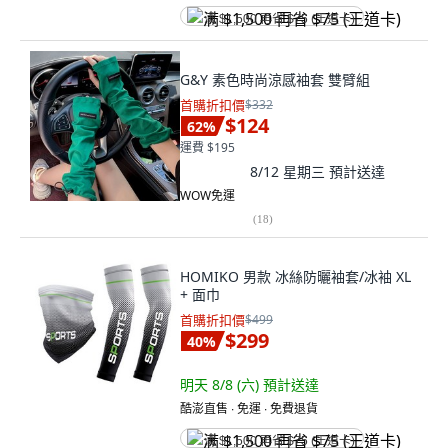
满 $1,500 再省 $75 (王道卡)
G&Y 素色時尚涼感袖套 雙臂組
首購折扣價
$332
$124
62
%
運費 $195
8/12 星期三
預計送達
WOW免運
(
18
)
HOMIKO 男款 冰絲防曬袖套/冰袖 XL
+ 面巾
首購折扣價
$499
$299
40
%
明天 8/8 (六)
預計送達
酷澎直售 ∙ 免運 ∙ 免費退貨
满 $1,500 再省 $75 (王道卡)