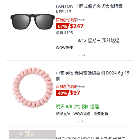
FANTON 上翻式偏光夾式太陽眼鏡
KPFU13
首購折扣價
$753
$247
67
%
運費 $195
8/12 星期三
預計送達
WOW免運
(
374
)
小麥購物 糖果電話線髮圈 D024 6g 15
個
首購折扣價
$162
$97
40
%
明天 8/8 (六)
預計送達
酷澎直售 ∙ WOW免運 ∙ 免費退貨
(
6
)
MICHIKOLONDON 基本款現代風三