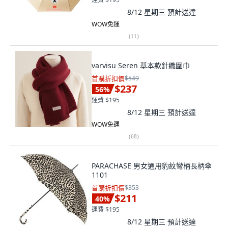
8/12 星期三
預計送達
WOW免運
(
11
)
varvisu Seren 基本款針織圍巾
首購折扣價
$549
$237
56
%
運費 $195
8/12 星期三
預計送達
WOW免運
(
68
)
PARACHASE 男女通用豹紋彎柄長柄傘
1101
首購折扣價
$353
$211
40
%
運費 $195
8/12 星期三
預計送達