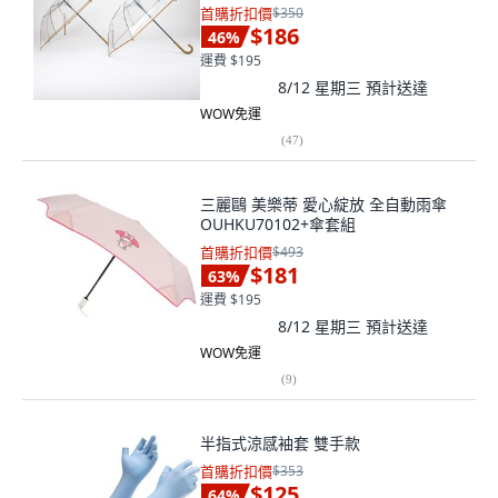
首購折扣價
$350
$186
46
%
運費 $195
8/12 星期三
預計送達
WOW免運
(
47
)
三麗鷗 美樂蒂 愛心綻放 全自動雨傘
OUHKU70102+傘套組
首購折扣價
$493
$181
63
%
運費 $195
8/12 星期三
預計送達
WOW免運
(
9
)
半指式涼感袖套 雙手款
首購折扣價
$353
$125
64
%