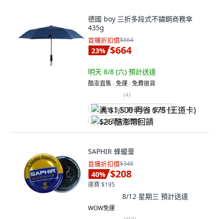
德國 boy 三折多段式不鏽鋼商務傘
435g
首購折扣價
$864
$664
23
%
明天 8/8 (六)
預計送達
酷澎直售 ∙ 免運 ∙ 免費退貨
(
4
)
满 $1,500 再省 $75 (王道卡)
$26 酷澎幣回饋
SAPHIR 蜂蠟膏
首購折扣價
$348
$208
40
%
運費 $195
8/12 星期三
預計送達
WOW免運