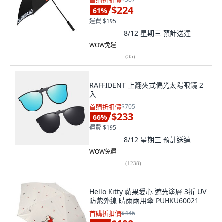
首購折扣價
$224
61
%
運費 $195
8/12 星期三
預計送達
WOW免運
(
35
)
RAFFIDENT 上翻夾式偏光太陽眼鏡 2
入
首購折扣價
$705
$233
66
%
運費 $195
8/12 星期三
預計送達
WOW免運
(
1238
)
Hello Kitty 蘋果愛心 遮光塗層 3折 UV
防紫外線 晴雨兩用傘 PUHKU60021
首購折扣價
$446