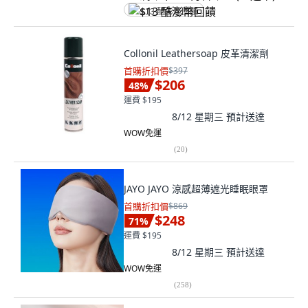
$13 酷澎幣回饋
Collonil Leathersoap 皮革清潔劑
首購折扣價
$397
$206
48
%
運費 $195
8/12 星期三
預計送達
WOW免運
(
20
)
JAYO JAYO 涼感超薄遮光睡眠眼罩
首購折扣價
$869
$248
71
%
運費 $195
8/12 星期三
預計送達
WOW免運
(
258
)