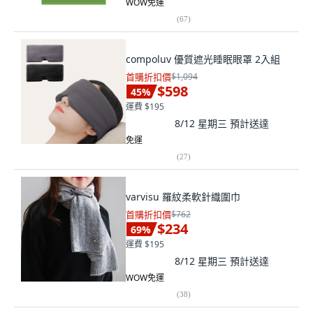
WOW免運
(
67
)
compoluv 優質遮光睡眠眼罩 2入組
首購折扣價
$1,094
$598
45
%
運費 $195
8/12 星期三
預計送達
免運
(
27
)
varvisu 羅紋柔軟針織圍巾
首購折扣價
$762
$234
69
%
運費 $195
8/12 星期三
預計送達
WOW免運
(
38
)