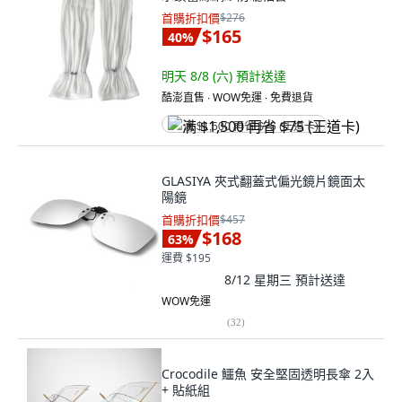
首購折扣價
$276
$165
40
%
明天 8/8 (六)
預計送達
酷澎直售 ∙ WOW免運 ∙ 免費退貨
满 $1,500 再省 $75 (王道卡)
GLASIYA 夾式翻蓋式偏光鏡片鏡面太
陽鏡
首購折扣價
$457
$168
63
%
運費 $195
8/12 星期三
預計送達
WOW免運
(
32
)
Crocodile 鱷魚 安全堅固透明長傘 2入
+ 貼紙組