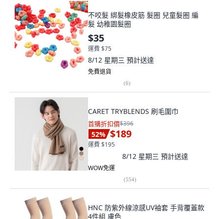
不咬髮 綁髮橡皮筋 髮圈 兒童髮圈 編
髮 幼稚園髮圈
$35
運費 $75
8/12 星期三
預計送達
免費退貨
(
6
)
CARET TRYBLENDS 刷毛圍巾
首購折扣價
$396
$189
52
%
運費 $195
8/12 星期三
預計送達
WOW免運
(
554
)
HNC 防紫外線涼感UV袖套 手背覆蓋款
4件組 膚色