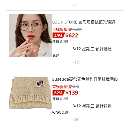
(
9
)
LOOK STORE 圓形膠框抗藍光眼鏡
首購折扣價
$1,226
$622
49
%
運費 $195
8/12 星期三
預計送達
免運
(
41
)
Suseuda硬幣素色簡約日常針織圍巾
首購折扣價
$373
$139
62
%
運費 $195
8/12 星期三
預計送達
WOW免運
(
90
)