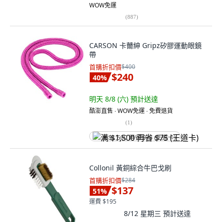
WOW免運
(
887
)
CARSON 卡薾紳 Gripz矽膠運動眼鏡
帶
首購折扣價
$400
$240
40
%
明天 8/8 (六)
預計送達
酷澎直售 ∙ WOW免運 ∙ 免費退貨
(
1
)
满 $1,500 再省 $75 (王道卡)
Collonil 黃銅綜合牛巴戈刷
首購折扣價
$284
$137
51
%
運費 $195
8/12 星期三
預計送達