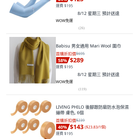
運費 $195
8/12 星期三
預計送達
WOW免運
(
26
)
Babisu 男女通用 Mari Wool 圍巾
首購折扣價
$695
$289
58
%
運費 $195
8/12 星期三
預計送達
WOW免運
(
119
)
LIVING PHILO 後腳跟防磨防水泡保濕
繃帶 膚色, 6個
首購折扣價
$239
$143
40
%
(
$23.83/1個
)
運費 $195