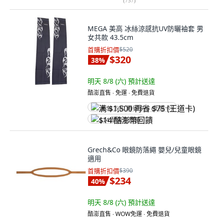
(
757
)
MEGA 美高 冰絲涼感抗UV防曬袖套 男
女共款 43.5cm
首購折扣價
$520
$320
38
%
明天 8/8 (六)
預計送達
酷澎直售 ∙ 免運 ∙ 免費退貨
满 $1,500 再省 $75 (王道卡)
$14 酷澎幣回饋
Grech&Co 眼鏡防落繩 嬰兒/兒童眼鏡
適用
首購折扣價
$390
$234
40
%
明天 8/8 (六)
預計送達
酷澎直售 ∙ WOW免運 ∙ 免費退貨