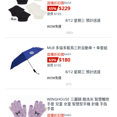
首購折扣價
$658
$229
65
%
運費 $195
8/12 星期三
預計送達
WOW免運
(
362
)
MLB 多倫多藍鳥三折自動傘 + 傘套組
首購折扣價
$491
$180
63
%
運費 $195
8/12 星期三
預計送達
WOW免運
(
57
)
WINGHOUSE 三麗鷗 酷洛米 智慧觸控
手套 兒童 女童 智慧型手機 針織 手指
手套
首購折扣價
$485