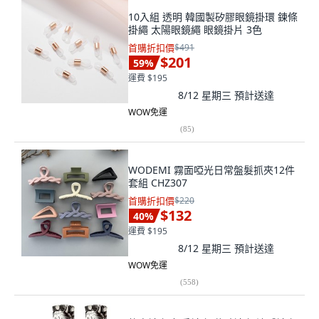
10入組 透明 韓國製矽膠眼鏡掛環 鍊條
掛繩 太陽眼鏡繩 眼鏡掛片 3色
首購折扣價
$491
$201
59
%
運費 $195
8/12 星期三
預計送達
WOW免運
(
85
)
WODEMI 霧面啞光日常盤髮抓夾12件
套組 CHZ307
首購折扣價
$220
$132
40
%
運費 $195
8/12 星期三
預計送達
WOW免運
(
558
)