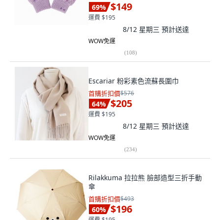
$149
69
%
運費 $195
8/12 星期三
預計送達
WOW免運
(
108
)
Escariar 粉彩素色流蘇長圍巾
首購折扣價
$576
$205
64
%
運費 $195
8/12 星期三
預計送達
WOW免運
(
234
)
Rilakkuma 拉拉熊 臉部造型三折手動
傘
首購折扣價
$493
$196
60
%
運費 $195