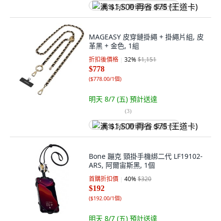
满 $1,500 再省 $75 (王道卡)
MAGEASY 皮穿鏈掛繩 + 掛繩片組, 皮
革黑 + 金色, 1組
折扣後價格
32
%
$1,151
$778
(
$778.00/1個
)
明天 8/7 (五)
預計送達
(
3
)
满 $1,500 再省 $75 (王道卡)
Bone 蹦克 頸掛手機綁二代 LF19102-
ARS, 阿爾宙斯黑, 1個
首購折扣價
40
%
$320
$192
(
$192.00/1個
)
明天 8/7 (五)
預計送達