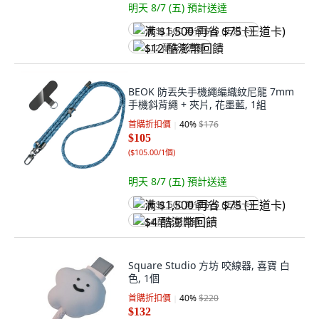
明天 8/7 (五)
預計送達
满 $1,500 再省 $75 (王道卡)
$12 酷澎幣回饋
BEOK 防丟失手機繩編織紋尼龍 7mm
手機斜背繩 + 夾片, 花墨藍, 1組
首購折扣價
40
%
$176
$105
(
$105.00/1個
)
明天 8/7 (五)
預計送達
满 $1,500 再省 $75 (王道卡)
$4 酷澎幣回饋
Square Studio 方坊 咬線器, 喜寶 白
色, 1個
首購折扣價
40
%
$220
$132