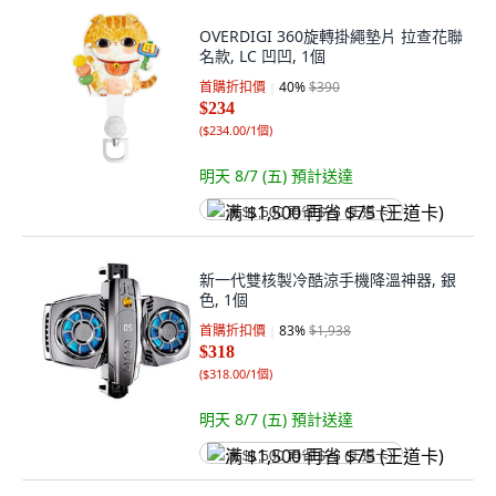
OVERDIGI 360旋轉掛繩墊片 拉查花聯
名款, LC 凹凹, 1個
首購折扣價
40
%
$390
$234
(
$234.00/1個
)
明天 8/7 (五)
預計送達
满 $1,500 再省 $75 (王道卡)
新一代雙核製冷酷涼手機降溫神器, 銀
色, 1個
首購折扣價
83
%
$1,938
$318
(
$318.00/1個
)
明天 8/7 (五)
預計送達
满 $1,500 再省 $75 (王道卡)