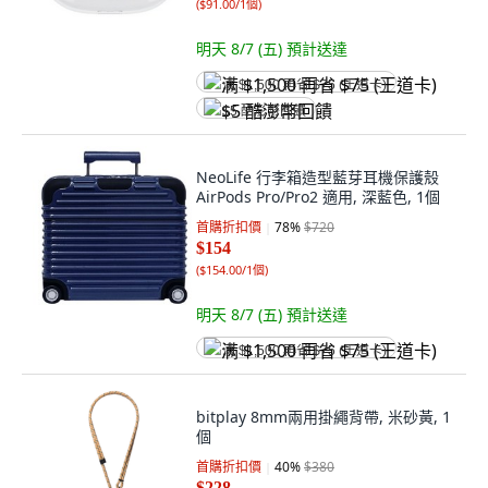
(
$91.00/1個
)
明天 8/7 (五)
預計送達
满 $1,500 再省 $75 (王道卡)
$5 酷澎幣回饋
NeoLife 行李箱造型藍芽耳機保護殼
AirPods Pro/Pro2 適用, 深藍色, 1個
首購折扣價
78
%
$720
$154
(
$154.00/1個
)
明天 8/7 (五)
預計送達
满 $1,500 再省 $75 (王道卡)
bitplay 8mm兩用掛繩背帶, 米砂黃, 1
個
首購折扣價
40
%
$380
$228