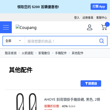
領取您的
$200
首購優惠卷!
打開 App
登入
註冊會員
客服中心
全部
酷澎首頁
火箭速配
家電數位
手機配件
其他配件
其他配件
篩選器
AHOYE 斜背頸掛手機掛繩, 黑色, 2條
首購折扣價
40
%
$263