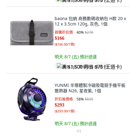
满 $1,500 再省 $75 (王道卡)
baona 包納 商務數碼收納包 H款 20 x
12 x 3.5cm 120g, 灰色, 1個
首購折扣價
40
%
$278
$166
(
$166.00/1個
)
明天 8/7 (五)
預計送達
满 $1,500 再省 $75 (王道卡)
YUNMI 半導體製冷磁吸電競手機平板
散熱器 N26, 星夜紫, 1個
折扣後價格
58
%
$699
$293
(
$293.00/1個
)
明天 8/7 (五)
預計送達
(
1
)