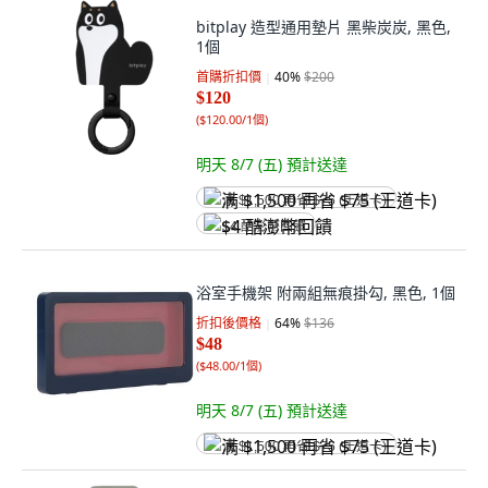
bitplay 造型通用墊片 黑柴炭炭, 黑色,
1個
首購折扣價
40
%
$200
$120
(
$120.00/1個
)
明天 8/7 (五)
預計送達
满 $1,500 再省 $75 (王道卡)
$4 酷澎幣回饋
浴室手機架 附兩組無痕掛勾, 黑色, 1個
折扣後價格
64
%
$136
$48
(
$48.00/1個
)
明天 8/7 (五)
預計送達
满 $1,500 再省 $75 (王道卡)