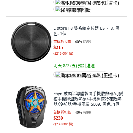
满 $1,500 再省 $75 (王道卡)
$8 酷澎幣回饋
E store F8 雙系統定位器 EST-F8, 黑
色, 1個
首購折扣價
40
%
$359
$215
(
$215.00/1個
)
明天 8/7 (五)
預計送達
满 $1,500 再省 $75 (王道卡)
Faye 數顯半導體製冷手機散熱器/可變
檔手機降溫散熱扇/手機極速冷凍散熱
器/冷卻器/手機風扇 SL09, 黑色, 1個
首購折扣價
40
%
$399
$239
(
$239.00/1個
)