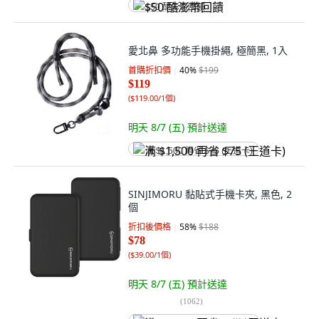
$50 酷澎幣回饋
愛北鼻 多功能手機掛繩, 極簡黑, 1入
首購折扣價
40
%
$199
$119
(
$119.00/1個
)
明天 8/7 (五)
預計送達
满 $1,500 再省 $75 (王道卡)
SINJIMORU 黏貼式手機卡夾, 黑色, 2
個
折扣後價格
58
%
$188
$78
(
$39.00/1個
)
明天 8/7 (五)
預計送達
(
1062
)