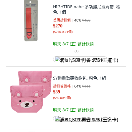
HIGHTIDE nahe 多功能尼龍背帶, 橘
色, 1個
首購折扣價
40
%
$450
$270
(
$270.00/1個
)
明天 8/7 (五)
預計送達
(
1
)
满 $1,500 再省 $75 (王道卡)
SY熊熊數碼收納包, 粉色, 1組
折扣後價格
64
%
$111
$39
(
$39.00/1個
)
明天 8/7 (五)
預計送達
满 $1,500 再省 $75 (王道卡)