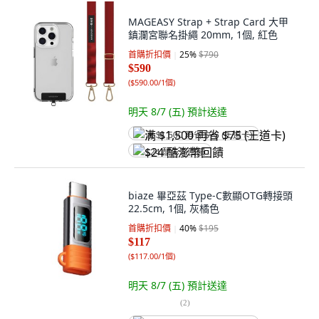
MAGEASY Strap + Strap Card 大甲
鎮瀾宮聯名掛繩 20mm, 1個, 紅色
首購折扣價
25
%
$790
$590
(
$590.00/1個
)
明天 8/7 (五)
預計送達
满 $1,500 再省 $75 (王道卡)
$24 酷澎幣回饋
biaze 畢亞茲 Type-C數顯OTG轉接頭
22.5cm, 1個, 灰橘色
首購折扣價
40
%
$195
$117
(
$117.00/1個
)
明天 8/7 (五)
預計送達
(
2
)