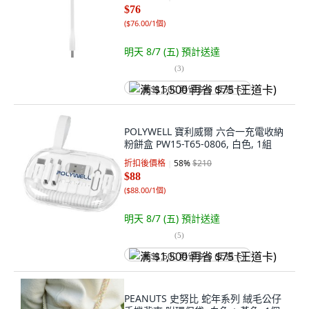
$76
(
$76.00/1個
)
明天 8/7 (五)
預計送達
(
3
)
满 $1,500 再省 $75 (王道卡)
POLYWELL 寶利威爾 六合一充電收納
粉餅盒 PW15-T65-0806, 白色, 1組
折扣後價格
58
%
$210
$88
(
$88.00/1個
)
明天 8/7 (五)
預計送達
(
5
)
满 $1,500 再省 $75 (王道卡)
PEANUTS 史努比 蛇年系列 絨毛公仔