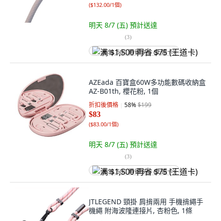
(
$132.00/1個
)
明天 8/7 (五)
預計送達
(
3
)
满 $1,500 再省 $75 (王道卡)
AZEada 百寶盒60W多功能數碼收納盒
AZ-B01th, 櫻花粉, 1個
折扣後價格
58
%
$199
$83
(
$83.00/1個
)
明天 8/7 (五)
預計送達
(
3
)
满 $1,500 再省 $75 (王道卡)
JTLEGEND 頸掛 肩揹兩用 手機揹繩手
機繩 附海波隆連接片, 杏粉色, 1條