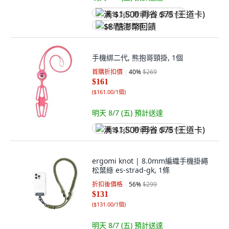
满 $1,500 再省 $75 (王道卡)
$8 酷澎幣回饋
手機綁二代, 熊抱哥頸掛, 1個
首購折扣價
40
%
$269
$161
(
$161.00/1個
)
明天 8/7 (五)
預計送達
满 $1,500 再省 $75 (王道卡)
ergomi knot | 8.0mm編織手機掛繩
松葉綠 es-strad-gk, 1條
折扣後價格
56
%
$299
$131
(
$131.00/1個
)
明天 8/7 (五)
預計送達