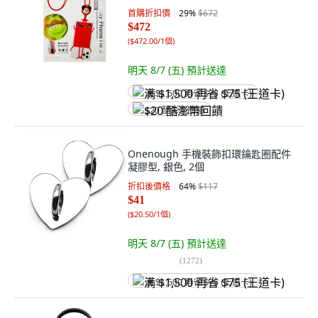
首購折扣價
29
%
$672
$472
(
$472.00/1個
)
明天 8/7 (五)
預計送達
满 $1,500 再省 $75 (王道卡)
$20 酷澎幣回饋
Onenough 手機裝飾扣環鑰匙圈配件
凝膠型, 銀色, 2個
折扣後價格
64
%
$117
$41
(
$20.50/1個
)
明天 8/7 (五)
預計送達
(
1272
)
满 $1,500 再省 $75 (王道卡)