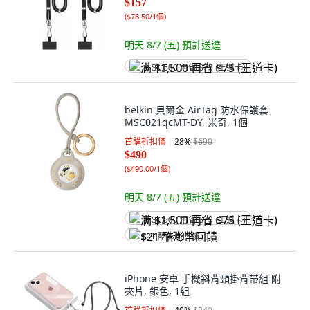
$157
(
$78.50/1個
)
明天 8/7 (五)
預計送達
满 $1,500 再省 $75 (王道卡)
belkin 貝爾金 AirTag 防水保護套
MSC021qcMT-DY, 米奇, 1個
首購折扣價
28
%
$690
$490
(
$490.00/1個
)
明天 8/7 (五)
預計送達
满 $1,500 再省 $75 (王道卡)
$21 酷澎幣回饋
iPhone 安卓 手機斜背頸掛背帶組 附
夾片, 銀色, 1組