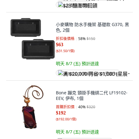
$23 酷澎幣回饋
小麥購物 防水手機架 基礎款 G370, 黑
色, 2個
折扣後價格
58
%
$150
$63
(
$31.50/1個
)
明天 8/7 (五)
預計送達
满 $20,000 再省 $1,000 (星展卡)
Bone 蹦克 頸掛手機綁二代 LF19102-
EEV, 伊布, 1個
首購折扣價
40
%
$320
$192
(
$192.00/1個
)
明天 8/7 (五)
預計送達