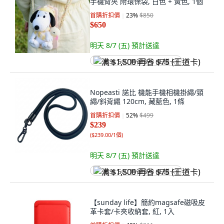
手機背夾 附環保袋, 白色 + 黃色, 1個
首購折扣價
23
%
$850
$650
明天 8/7 (五)
預計送達
满 $1,500 再省 $75 (王道卡)
Nopeasti 諾比 機能手機相機掛繩/頸
繩/斜背繩 120cm, 藏藍色, 1條
首購折扣價
52
%
$499
$239
(
$239.00/1個
)
明天 8/7 (五)
預計送達
满 $1,500 再省 $75 (王道卡)
【sunday life】簡約magsafe磁吸皮
革卡套/卡夾收納套, 紅, 1入