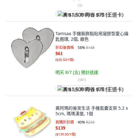
(
5
)
满 $1,500 再省 $75 (王道卡)
Tamsaa 手機裝飾黏貼用凝膠型愛心鑰
匙圈環, 2個, 銀色
折扣後價格
58
%
$148
$61
(
$30.50/1個
)
明天 8/7 (五)
預計送達
(
587
)
满 $1,500 再省 $75 (王道卡)
黃阿瑪的後宮生活 手機氣囊支架 5.2 x
5cm, 瑪瑪漢堡, 1個
首購折扣價
40
%
$233
$139
(
$139.00/1個
)