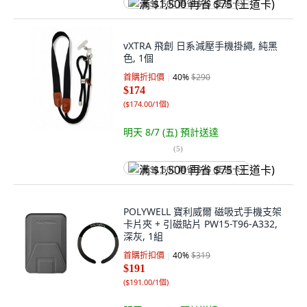
满 $1,500 再省 $75 (王道卡)
vXTRA 飛創 日系減壓手機掛繩, 純黑
色, 1個
首購折扣價
40
%
$290
$174
(
$174.00/1個
)
明天 8/7 (五)
預計送達
(
5
)
满 $1,500 再省 $75 (王道卡)
POLYWELL 寶利威爾 磁吸式手機支架
卡片夾 + 引磁貼片 PW15-T96-A332,
深灰, 1組
首購折扣價
40
%
$319
$191
(
$191.00/1個
)