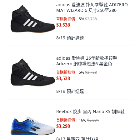
adidas 愛迪達 摔角拳擊鞋 ADIZERO
MAT WIZARD 6 尺寸250至280
首購折扣價
5
%
$3,738
$3,538
8/19
預計送達
adidas 愛迪達 26年新款摔跤鞋
Adizero 網球場魔法6 黑金色
首購折扣價
5
%
$3,738
$3,538
8/19
預計送達
Reebok 銳步 室內 Nano X5 訓練鞋
首購折扣價
16
%
$3,971
$3,298
8/13 星期四
預計送達