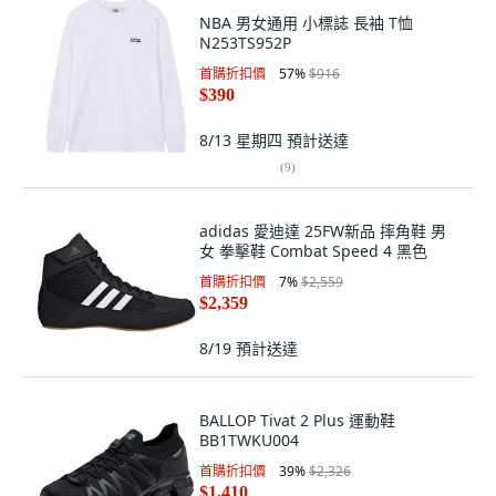
NBA 男女通用 小標誌 長袖 T恤
N253TS952P
首購折扣價
57
%
$916
$390
8/13 星期四
預計送達
(
9
)
adidas 愛迪達 25FW新品 摔角鞋 男
女 拳擊鞋 Combat Speed 4 黑色
首購折扣價
7
%
$2,559
$2,359
8/19
預計送達
BALLOP Tivat 2 Plus 運動鞋
BB1TWKU004
首購折扣價
39
%
$2,326
$1,410