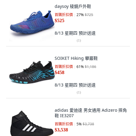
daysoy 稜鏡戶外鞋
首購折扣價
27
%
$725
$525
8/13 星期四
預計送達
(
1
)
SOIKET Hiking 攀巖鞋
首購折扣價
61
%
$1,186
$458
8/13 星期四
預計送達
(
1
)
adidas 愛迪達 男女通用 Adizero 摔角
鞋 IE3207
首購折扣價
5
%
$3,738
$3,538