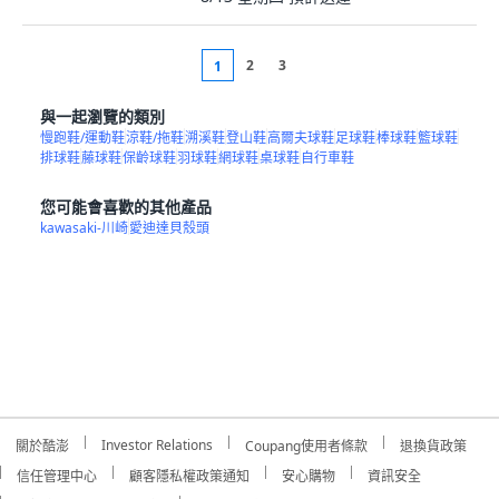
2
3
1
與一起瀏覽的類別
慢跑鞋/運動鞋
涼鞋/拖鞋
溯溪鞋
登山鞋
高爾夫球鞋
足球鞋
棒球鞋
籃球鞋
排球鞋
藤球鞋
保齡球鞋
羽球鞋
網球鞋
桌球鞋
自行車鞋
您可能會喜歡的其他產品
kawasaki-川崎
愛迪達貝殼頭
Investor Relations
關於酷澎
Coupang使用者條款
退換貨政策
信任管理中心
顧客隱私權政策通知
安心購物
資訊安全