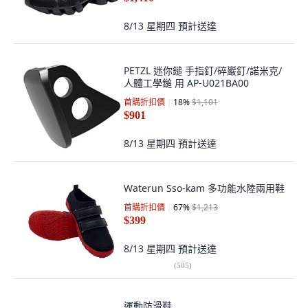
8/13 星期四
預計送達
PETZL 迷你鎚 手指釘/碎巖釘/諾米克/
人體工學鎚 用 AP-U021BA00
首購折扣價
18
%
$1,101
$901
8/13 星期四
預計送達
Waterun Sso-kam 多功能水陸兩用鞋
首購折扣價
67
%
$1,213
$399
8/13 星期四
預計送達
(
505
)
運動防滑鞋