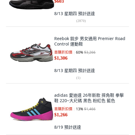
$603
8/13 星期四
預計送達
(
2870
)
Reebok 銳步 男女通用 Premier Road
Control 運動鞋
首購折扣價
60
%
$3,266
$1,306
8/13 星期四
預計送達
(
1
)
adidas 愛迪達 26年新款 摔角鞋 拳擊
鞋 220~大尺碼 黑色 粉紅色 藍色
首購折扣價
13
%
$1,466
$1,266
8/19
預計送達