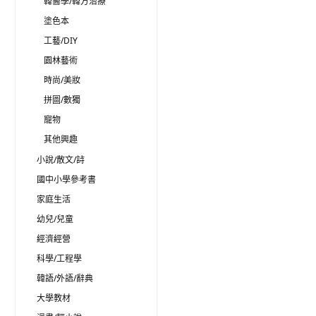
韓醫學/韓方治療
塗色本
工藝/DIY
園林藝術
時尚/美妝
拼圖/數獨
寵物
其他興趣
小說/散文/詩
國中小學參考書
家庭生活
幼兒/兒童
經濟經營
科學/工程學
韓語/外語/辭典
大學教材