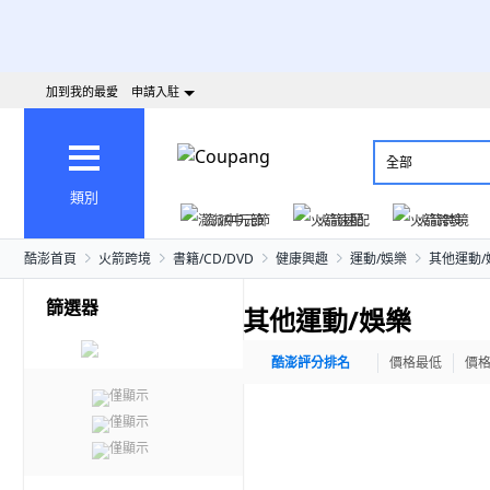
加到我的最愛
申請入駐
全部
類別
澎派中元節
火箭速配
火箭跨境
酷澎首頁
火箭跨境
書籍/CD/DVD
健康興趣
運動/娛樂
其他運動/
篩選器
其他運動/娛樂
酷澎評分排名
價格最低
價
僅顯示
僅顯示
僅顯示