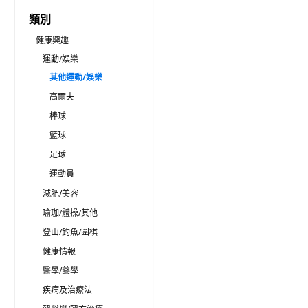
類別
健康興趣
運動/娛樂
其他運動/娛樂
高爾夫
棒球
籃球
足球
運動員
減肥/美容
瑜珈/體操/其他
登山/釣魚/圍棋
健康情報
醫學/藥學
疾病及治療法