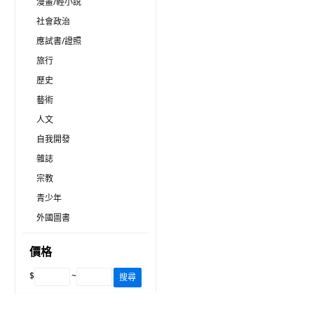
漫畫/輕小說
社會政治
應試書/證照
旅行
歷史
藝術
人文
自我開發
雜誌
宗教
青少年
外國圖書
價格
$
~
搜尋