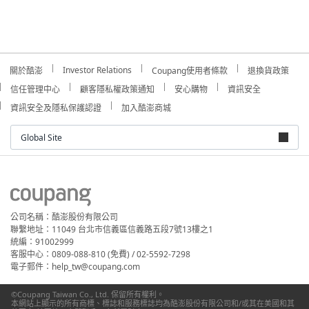
Investor Relations
關於酷澎
Coupang使用者條款
退換貨政策
信任管理中心
顧客隱私權政策通知
安心購物
資訊安全
資訊安全及隱私保護認證
加入酷澎商城
Global Site
公司名稱：酷澎股份有限公司
聯繫地址：11049 台北市信義區信義路五段7號13樓之1
統編：91002999
客服中心：0809-088-810 (免費) / 02-5592-7298
電子郵件：help_tw@coupang.com
©Coupang Taiwan Co., Ltd. 保留所有權利。
本網站上顯示的所有商標、標誌和服務標誌均為酷澎股份有限公司和/或其在美國和其