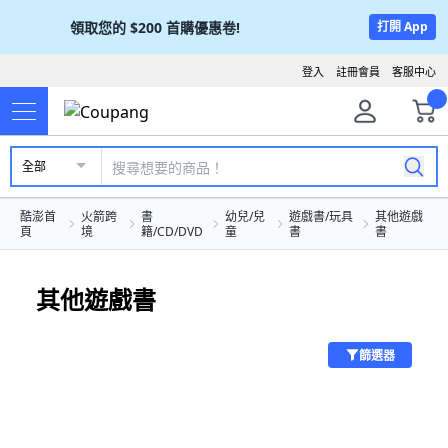
領取您的
$200
首購優惠卷!
打開 App
登入
註冊會員
客服中心
全部
酷澎首
火箭跨
書
幼兒/兒
遊戲書/玩具
其他遊戲
頁
境
籍/CD/DVD
童
書
書
其他遊戲書
篩選器