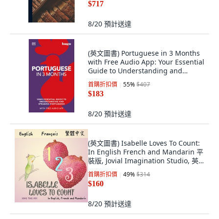
$717
8/20
預計送達
(英文圖書) Portuguese in 3 Months
with Free Audio App: Your Essential
Guide to Understanding and
Speakin... 平裝版, DK Publishing
首購折扣價
55
%
$407
(Dorling Kind..., 英文
$183
8/20
預計送達
(英文圖書) Isabelle Loves To Count:
In English French and Mandarin 平
裝版, Jovial Imagination Studio, 英
文
首購折扣價
49
%
$314
$160
8/20
預計送達