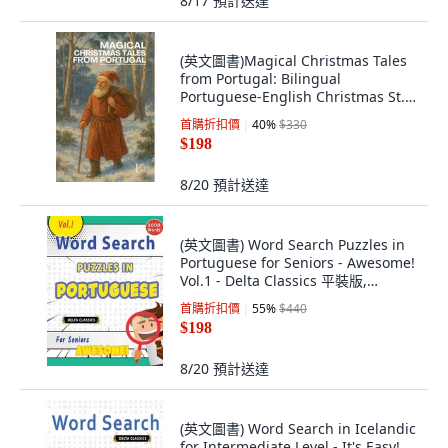
8/17
預計送達
(英文圖書)Magical Christmas Tales
from Portugal: Bilingual
Portuguese-English Christmas St...
平裝版, Pomme Bilingual, English
首購折扣價
40
%
$330
$198
8/20
預計送達
(英文圖書) Word Search Puzzles in
Portuguese for Seniors - Awesome!
Vol.1 - Delta Classics 平裝版,
Linguas Classics, 英文
首購折扣價
55
%
$440
$198
8/20
預計送達
(英文圖書) Word Search in Icelandic
for Intermediate Level - It's Easy!