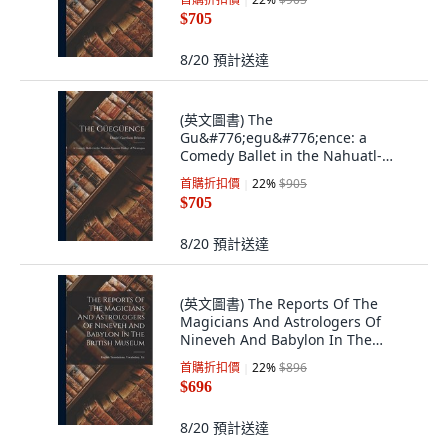
$705
8/20
預計送達
(英文圖書) The
Gu&#776;egu&#776;ence: a
Comedy Ballet in the Nahuatl-
Spanish Dialect of Nicaragua 精裝
首購折扣價
22
%
$905
版, Legare Street Press, 英文
$705
8/20
預計送達
(英文圖書) The Reports Of The
Magicians And Astrologers Of
Nineveh And Babylon In The
British Museum: En... 精裝版,
首購折扣價
22
%
$896
Legare Street Press, 英文
$696
8/20
預計送達