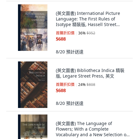
(英文圖書) International Picture
Language: The First Rules of
Isotype 精裝版, Hassell Street
Press, 英文
首購折扣價
36
%
$952
$608
8/20
預計送達
(英文圖書) Bibliotheca Indica 精裝
版, Legare Street Press, 英文
首購折扣價
24
%
$808
$608
8/20
預計送達
(英文圖書) The Language of
Flowers; With a Complete
Vocabulary and a New Selection of