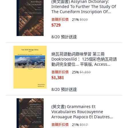
(英文圖書) Assyrian Dictionary:
Intended To Further The Study Of
The Cuneiform Inscription Of
Assyria An... 精裝版, Legare Street
首購折扣價
21
%
$929
Press, 英文
$729
8/20
預計送達
納瓦荷語動詞趣味學習 第三冊
Dook'o'ooslííd： 125個彩色納瓦荷語
動詞完全變位... 平裝版, Access
Navajo, LLC, 英文
首購折扣價
25
%
$1,859
$1,381
8/20
預計送達
(英文書) Grammaires Et
Vocabulaires Roucouyenne
Arrouague Piapoco Et D'autres
Langues De La Région D... 精裝版,
首購折扣價
21
%
$917
Legare Street Press, 英文