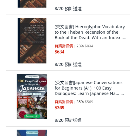
8/20
預計送達
(英文圖書) Hieroglyphic Vocabulary
to the Theban Recension of the
Book of the Dead: With an Index to
All... 精裝版, Legare Street Press, 英
首購折扣價
23
%
$834
文
$634
8/20
預計送達
(英文圖書)Japanese Conversations
for Beginners (A1): 100 Easy
Dialogues: Learn Japanese Na... 平
裝版, Independently Published, 英
首購折扣價
35
%
$569
文
$369
8/20
預計送達