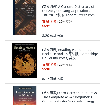
(英文圖書) A Concise Dictionary of
the Assyrian Language: Miqqu-
Titurru 平裝版, Legare Street Press,
英文
首購折扣價
25
%
$799
$599
8/20
預計送達
(英文圖書) Reading Homer: Iliad
Books 16 and 18 平裝版, Cambridge
University Press, 英文
首購折扣價
29
%
$832
$590
8/17
預計送達
(英文圖書)Learn German in 30 Days:
The Complete A1-A2 Beginner's
Guide to Master Vocabular... 平裝