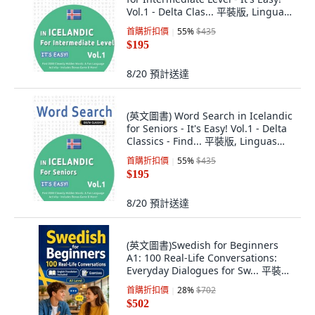
Vol.1 - Delta Clas... 平裝版, Linguas
Classics, 英文
首購折扣價
55
%
$435
$195
8/20
預計送達
(英文圖書) Word Search in Icelandic
for Seniors - It's Easy! Vol.1 - Delta
Classics - Find... 平裝版, Linguas
Classics, 英文
首購折扣價
55
%
$435
$195
8/20
預計送達
(英文圖書)Swedish for Beginners
A1: 100 Real-Life Conversations:
Everyday Dialogues for Sw... 平裝版,
Independently Published, 英文
首購折扣價
28
%
$702
$502