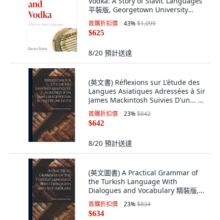
Vodka: A Story of Slavic Languages
平裝版, Georgetown University
Press, 英文
首購折扣價
43
%
$1,099
$625
8/20
預計送達
(英文書) Réflexions sur L'étude des
Langues Asiatiques Adressées à Sir
James Mackintosh Suivies D'un... 精
裝版, Legare Street Press, 英文
首購折扣價
23
%
$842
$642
8/20
預計送達
(英文圖書) A Practical Grammar of
the Turkish Language With
Dialogues and Vocabulary 精裝版,
Legare Street Press, 英文
首購折扣價
23
%
$834
$634