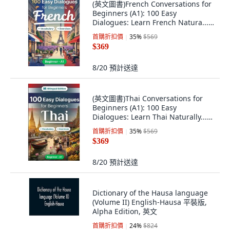
(英文圖書)French Conversations for
Beginners (A1): 100 Easy
Dialogues: Learn French Natura...
平裝版, Independently Published,
首購折扣價
35
%
$569
英文
$369
8/20
預計送達
(英文圖書)Thai Conversations for
Beginners (A1): 100 Easy
Dialogues: Learn Thai Naturally...
平裝版, Independently Published,
首購折扣價
35
%
$569
英文
$369
8/20
預計送達
Dictionary of the Hausa language
(Volume II) English-Hausa 平裝版,
Alpha Edition, 英文
首購折扣價
24
%
$824