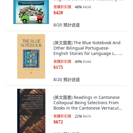
tra... 平裝版, Dawson Castillo, 英文
首購折扣價
48
%
$838
$428
8/20
預計送達
(英文圖書) The Blue Notebook And
Other Bilingual Portuguese-
English Stories for Language L... 平
裝版, Pomme Bilingual, 英文
首購折扣價
49
%
$344
$175
8/20
預計送達
(英文圖書) Readings in Cantonese
Colloquial Being Selections From
Books in the Cantonese Vernacular
Wit... 精裝版, Legare Street Press,
首購折扣價
22
%
$872
英文
$672