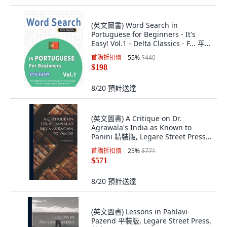
(英文圖書) Word Search in
Portuguese for Beginners - It's
Easy! Vol.1 - Delta Classics - F... 平裝
版, Linguas Classics, English
首購折扣價
55
%
$440
$198
8/20
預計送達
(英文圖書) A Critique on Dr.
Agrawala's India as Known to
Panini 精裝版, Legare Street Press,
英文
首購折扣價
25
%
$771
$571
8/20
預計送達
(英文圖書) Lessons in Pahlavi-
Pazend 平裝版, Legare Street Press,