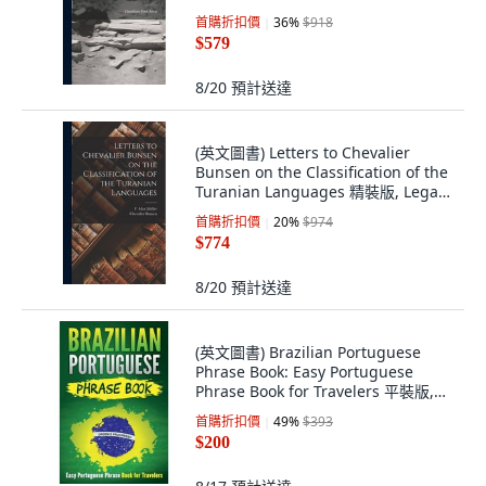
裝版, Legare Street Press, 英文
首購折扣價
36
%
$918
$579
8/20
預計送達
(英文圖書) Letters to Chevalier
Bunsen on the Classification of the
Turanian Languages 精裝版, Legare
Street Press, 英文
首購折扣價
20
%
$974
$774
8/20
預計送達
(英文圖書) Brazilian Portuguese
Phrase Book: Easy Portuguese
Phrase Book for Travelers 平裝版,
Createspace Independent Pub...,
首購折扣價
49
%
$393
英文
$200