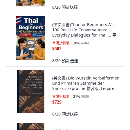
8/20
預計送達
(英文圖書)Thai for Beginners A1:
100 Real-Life Conversations:
Everyday Dialogues for Thai ... 平裝
版, Independently Published,
首購折扣價
28
%
$702
English, Paperback
$502
8/20
預計送達
(英文書) Die Wurzeln Verbalformen
und Primären Stämme der
Sanskrit-Sprache 精裝版, Legare
Street Press, 英文
首購折扣價
21
%
$929
$729
8/20
預計送達