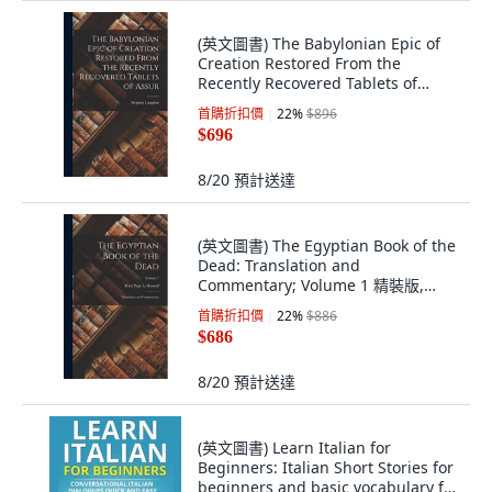
(英文圖書) The Babylonian Epic of
Creation Restored From the
Recently Recovered Tablets of
Assur 精裝版, Legare Street Press,
首購折扣價
22
%
$896
英文
$696
8/20
預計送達
(英文圖書) The Egyptian Book of the
Dead: Translation and
Commentary; Volume 1 精裝版,
Legare Street Press, 英文
首購折扣價
22
%
$886
$686
8/20
預計送達
(英文圖書) Learn Italian for
Beginners: Italian Short Stories for
beginners and basic vocabulary for