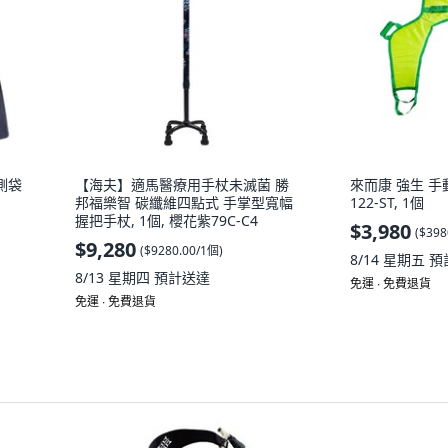
側袋
【海夫】適馬醫療用手杖未滅菌 勝
來而康 強生 手
邦福樂智 碳纖維四點式 手掌型寬幅
122-ST, 1個
握把手杖, 1個, 櫻花紫79C-C4
$3,980
(
$398
$9,280
(
$9280.00/1個
)
8/14 星期五
預
8/13 星期四
預計送達
免運 ∙ 免費退貨
免運 ∙ 免費退貨