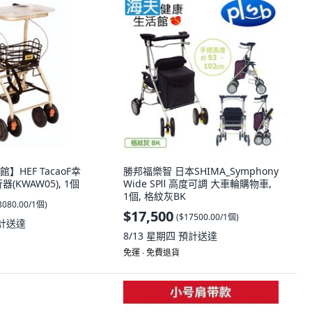
HEF TacaoF幸
勝邦福樂智 日本SHIMA_Symphony
(KWAW05), 1個
Wide SPⅡ 高度可調 大車輪購物車,
1個, 格紋灰BK
8080.00/1個
)
$17,500
(
$17500.00/1個
)
計送達
8/13 星期四
預計送達
免運 ∙ 免費退貨