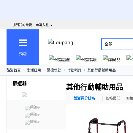
加到我的最愛
申請入駐
全部
類別
火箭速配
火箭跨境
嬰幼兒
酷澎首頁
生活日用
醫療保健
行動輔具
其他行動輔助用品
篩選器
其他行動輔助用品
酷澎評分排名
價格最低
價
僅顯示
僅顯示
僅顯示