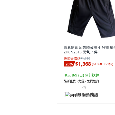
感恩使者 尿袋隱藏褲 七分褲 單
ZHCN2313 黑色, 1件
折扣後價格
$1,710
$1,368
20
%
(
$1368.00/1個
)
明天 8/9 (日)
預計送達
酷澎直售 ∙ 免運 ∙ 免費退貨
(
2
)
$41 酷澎幣回饋