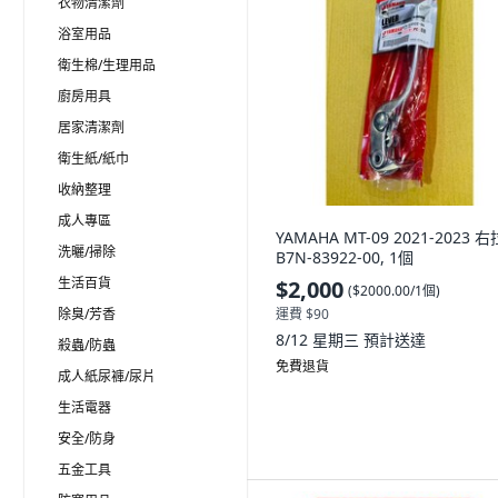
衣物清潔劑
浴室用品
衛生棉/生理用品
廚房用具
居家清潔劑
衛生紙/紙巾
收納整理
成人專區
YAMAHA MT-09 2021-2023 
洗曬/掃除
B7N-83922-00, 1個
生活百貨
$2,000
(
$2000.00/1個
)
除臭/芳香
運費 $90
8/12 星期三
預計送達
殺蟲/防蟲
免費退貨
成人紙尿褲/尿片
生活電器
安全/防身
五金工具