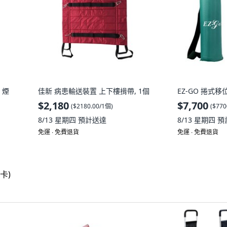
 煙
佳新 病患輸送裝置 上下樓揹帶, 1個
EZ-GO 捲式移
$2,180
$7,700
(
$2180.00/1個
)
(
$770
8/13 星期四
預計送達
8/13 星期四
預
免運 ∙ 免費退貨
免運 ∙ 免費退貨