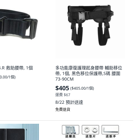
B.R 救助腰帶, 1個
多功能康復護理起身腰帶 輔助移位
帶, 1個, 黑色移位保護帶,S碼 腰圍
0.00/1個
)
73-90CM
$405
(
$405.00/1個
)
運費 $67
8/22
預計送達
免費退貨