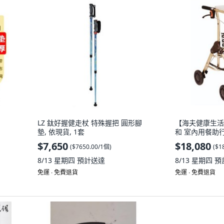
LZ 鈦好握健走杖 特殊握把 圓形腳
【海夫健康生活館】
墊, 依現貨, 1套
和 室內用餐助行器
$7,650
$18,080
(
$7650.00/1個
)
(
$1
8/13 星期四
預計送達
8/13 星期四
預
免運 ∙ 免費退貨
免運 ∙ 免費退貨