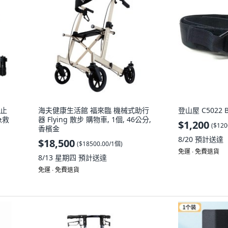
式止
海夫健康生活館 福來臨 機械式助行
登山屋 C5022 
急救
器 Flying 散步 購物車, 1個, 46公分,
$1,200
(
$120
香檳金
8/20
預計送達
$18,500
(
$18500.00/1個
)
免運 ∙ 免費退貨
8/13 星期四
預計送達
免運 ∙ 免費退貨