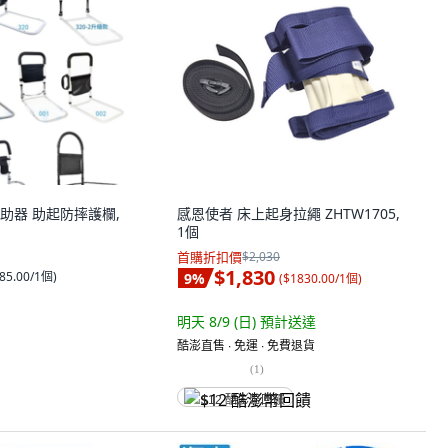
助器 助起防摔護欄,
感恩使者 床上起身拉繩 ZHTW1705,
1個
首購折扣價
$2,030
$1,830
85.00/1個
)
9
%
(
$1830.00/1個
)
明天 8/9 (日)
預計送達
酷澎直售 ∙ 免運 ∙ 免費退貨
(
1
)
$12 酷澎幣回饋