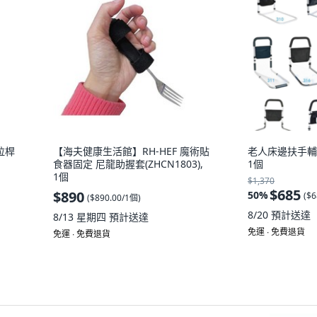
右拉桿
【海夫健康生活館】RH-HEF 魔術貼
老人床邊扶手輔
食器固定 尼龍助握套(ZHCN1803),
1個
1個
$1,370
$685
$890
50
%
(
$6
(
$890.00/1個
)
8/20
預計送達
8/13 星期四
預計送達
免運 ∙ 免費退貨
免運 ∙ 免費退貨