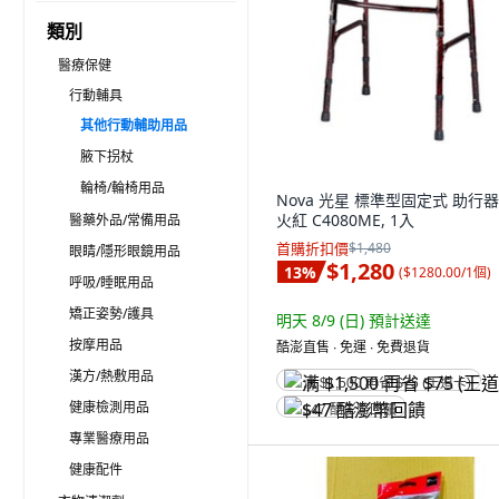
類別
醫療保健
行動輔具
其他行動輔助用品
腋下拐杖
輪椅/輪椅用品
Nova 光星 標準型固定式 助行器
火紅 C4080ME, 1入
醫藥外品/常備用品
首購折扣價
$1,480
眼睛/隱形眼鏡用品
$1,280
13
%
(
$1280.00/1個
)
呼吸/睡眠用品
矯正姿勢/護具
明天 8/9 (日)
預計送達
按摩用品
酷澎直售 ∙ 免運 ∙ 免費退貨
漢方/熱敷用品
满 $1,500 再省 $75 (王道卡)
健康檢測用品
$47 酷澎幣回饋
專業醫療用品
健康配件