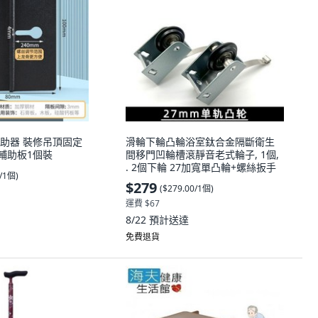
助器 裝修吊頂固定
滑輪下輪凸輪浴室鈦合金隔斷衛生
 輔助板1個裝
間移門凹輪槽滾靜音老式輪子, 1個,
. 2個下輪 27加寬單凸輪+螺絲扳手
0/1個
)
$279
(
$279.00/1個
)
運費 $67
8/22
預計送達
免費退貨