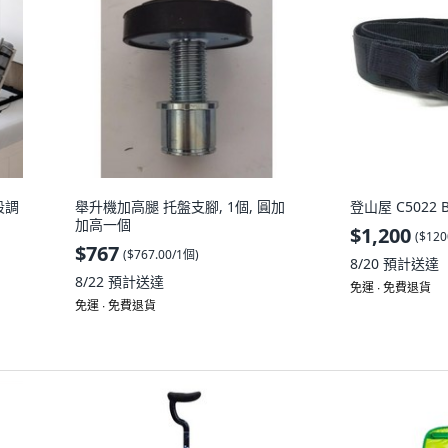
段調
舉升機加高腿 托盤支腳, 1個, 圓加
登山屋 C5022 
加高一個
$1,200
(
$120
$767
(
$767.00/1個
)
8/20
預計送達
8/22
預計送達
免運 ∙ 免費退貨
免運 ∙ 免費退貨