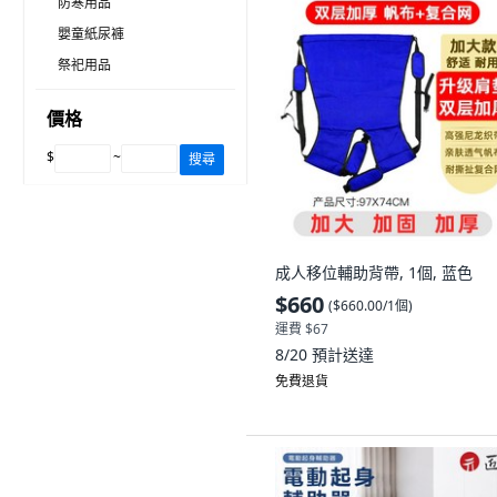
防寒用品
嬰童紙尿褲
祭祀用品
價格
$
~
搜尋
成人移位輔助背帶, 1個, 蓝色
$660
(
$660.00/1個
)
運費 $67
8/20
預計送達
免費退貨