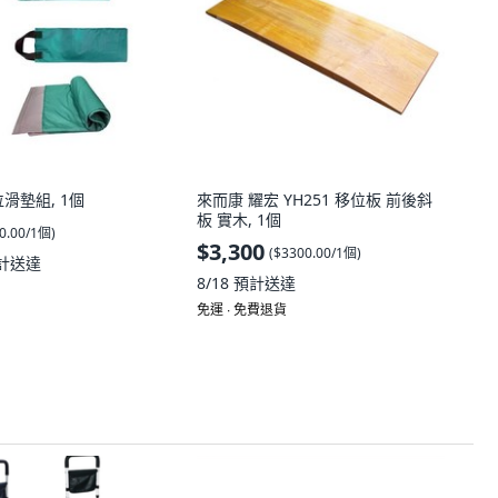
位滑墊組, 1個
來而康 耀宏 YH251 移位板 前後斜
板 實木, 1個
0.00/1個
)
$3,300
(
$3300.00/1個
)
計送達
8/18
預計送達
免運 ∙ 免費退貨