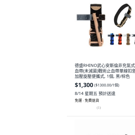
德盛RHINO武心安斯倫非充氣
血帶(未滅菌)戰術止血帶單線扣
加壓旋壓便攜式, 1個, 黑/棕色
$1,300
(
$1300.00/1個
)
8/14 星期五
預計送達
免運 ∙ 免費退貨
(
1
)