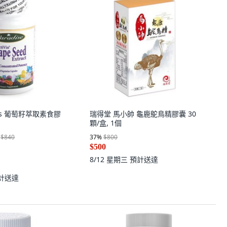
erbs 葡萄籽萃取素食膠
瑞得堂 馬小帥 龜鹿鴕鳥精膠囊 30
顆/盒, 1個
$840
37
%
$800
$500
8/12 星期三
預計送達
計送達