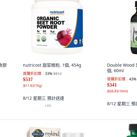
食膠
nutricost 甜菜根粉, 1個, 454g
Double Wood
個, 60ml
首購折扣價
33
%
$812
首購折扣價
43
%
$537
$341
(
$11.83/10g
)
(
$56.83/10ml
)
8/12 星期三
預計送達
8/12 星期三
預
(
46
)