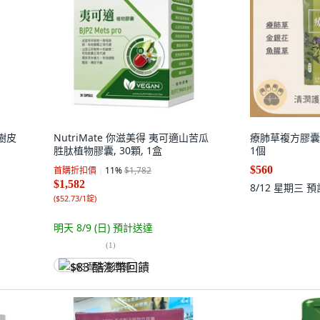
松樹皮
NutriMate 你滋美得 夷可適山苦瓜
療肺草複方膠囊
胜肽植物膠囊, 30顆, 1盒
1個
$560
首購折扣價
11
%
$1,782
$1,582
8/12 星期三
預
(
$52.73/1錠
)
明天 8/9 (日)
預計送達
(
1
)
$83 酷澎幣回饋