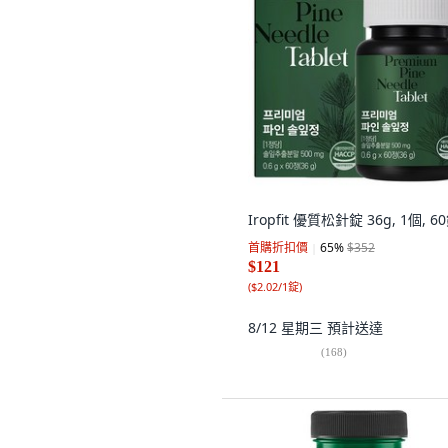
Iropfit 優質松針錠 36g, 1個, 6
首購折扣價
65
%
$352
$121
(
$2.02/1錠
)
8/12 星期三
預計送達
(
168
)