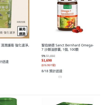
 清潤護衛 強化濾淨,
聖伯納德 Sanct Bernhard Omega-
7 沙棘油膠囊, 1個, 100顆
9
%
$1,860
$1,690
計送達
(
$16.90/1錠
)
8/18
預計送達
(
1
)