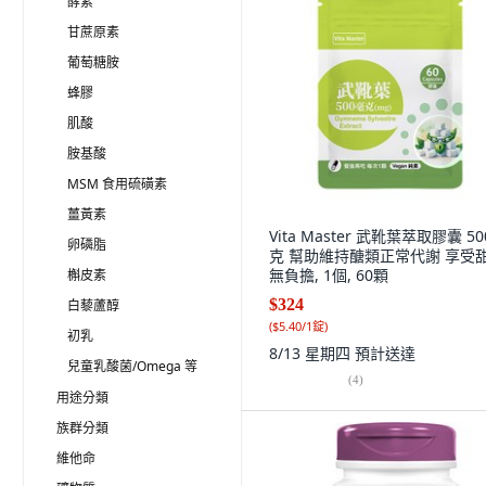
酵素
甘蔗原素
葡萄糖胺
蜂膠
肌酸
胺基酸
MSM 食用硫磺素
薑黃素
Vita Master 武靴葉萃取膠囊 5
卵磷脂
克 幫助維持醣類正常代謝 享受
無負擔, 1個, 60顆
槲皮素
$324
白藜蘆醇
(
$5.40/1錠
)
初乳
8/13 星期四
預計送達
兒童乳酸菌/Omega 等
(
4
)
用途分類
族群分類
維他命