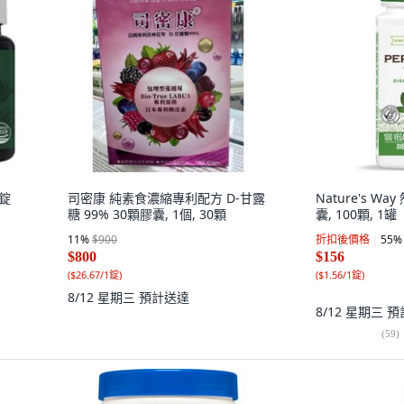
0錠
司密康 純素食濃縮專利配方 D-甘露
Nature's W
糖 99% 30顆膠囊, 1個, 30顆
囊, 100顆, 1罐
11
%
$900
折扣後價格
55
%
$800
$156
(
$26.67/1錠
)
(
$1.56/1錠
)
8/12 星期三
預計送達
8/12 星期三
預
(
59
)