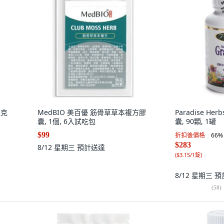
毫克
MedBIO 美百優 筋骨草草本複方膠
Paradise H
囊, 1個, 6入試吃包
囊, 90顆, 1罐
$99
折扣後價格
66
%
$283
8/12 星期三
預計送達
(
$3.15/1錠
)
8/12 星期三
預
(
58
)