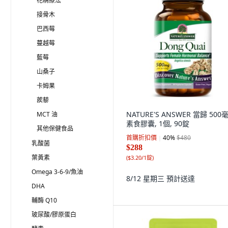
花精療法
接骨木
巴西莓
蔓越莓
藍莓
山桑子
卡姆果
蒺藜
NATURE'S ANSWER 當歸 500
MCT 油
素食膠囊, 1個, 90錠
其他保健食品
首購折扣價
40
%
$480
乳酸菌
$288
葉黃素
(
$3.20/1錠
)
Omega 3-6-9/魚油
8/12 星期三
預計送達
DHA
輔酶 Q10
玻尿酸/膠原蛋白