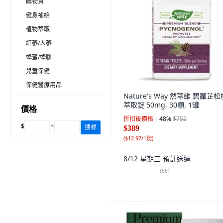
礦物質
健身補給
植物萃取
紅蔘/人蔘
蜂蜜/蜂膠
兒童保健
保健醫療用品
Nature's Way 然萃維 碧蘿芷
萃取錠 50mg, 30顆, 1罐
價格
折扣後價格
48
%
$752
$
~
搜尋
$389
(
$12.97/1錠
)
8/12 星期三
預計送達
(
66
)