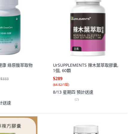
 胃健康 綠原酸萃取物
UrSUPPLEMENTS 辣木葉萃取膠囊,
1個, 60顆
$289
$333
(
$4.82/1錠
)
8/13 星期四
預計送達
(
2
)
計送達