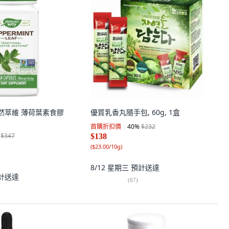
ay 然萃維 薄荷葉素食膠
優質乳香丸隨手包, 60g, 1盒
首購折扣價
40
%
$232
$347
$138
(
$23.00/10g
)
8/12 星期三
預計送達
計送達
(
67
)