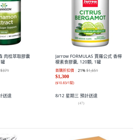
旺森 肉桂萃取膠囊
Jarrow FORMULAS 賈羅公式 香檸
1罐
檬素食膠囊, 120顆, 1罐
$371
首購折扣價
21
%
$1,651
$1,300
(
$10.83/1錠
)
計送達
8/12 星期三
預計送達
(
47
)