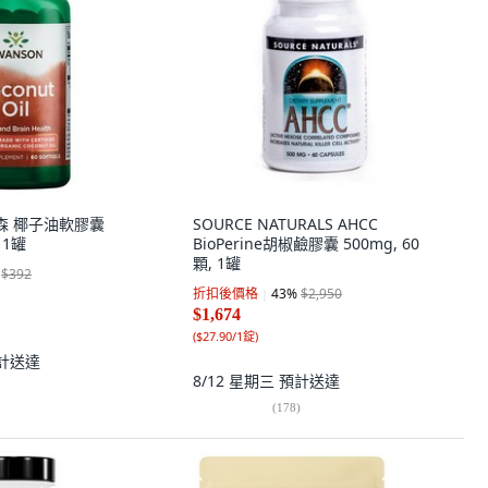
旺森 椰子油軟膠囊
SOURCE NATURALS AHCC
 1罐
BioPerine胡椒鹼膠囊 500mg, 60
顆, 1罐
$392
折扣後價格
43
%
$2,950
$1,674
(
$27.90/1錠
)
計送達
8/12 星期三
預計送達
(
178
)