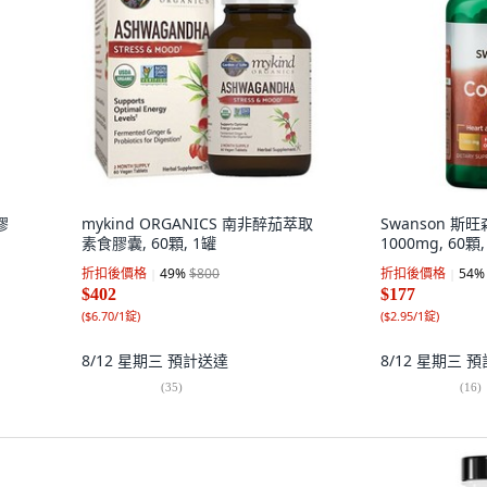
膠
mykind ORGANICS 南非醉茄萃取
Swanson 斯
素食膠囊, 60顆, 1罐
1000mg, 60顆,
折扣後價格
49
%
$800
折扣後價格
54
%
$402
$177
(
$6.70/1錠
)
(
$2.95/1錠
)
8/12 星期三
預計送達
8/12 星期三
預
(
35
)
(
16
)