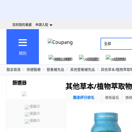
加到我的最愛
申請入駐
全部
類別
爸氣父親節
火箭速配
火箭跨境
酷澎首頁
保健醫療
營養補充品
其他營養補充品
其他草本/植物萃取
篩選器
其他草本/植物萃取物
酷澎評分排名
價格最低
價
僅顯示
僅顯示
僅顯示