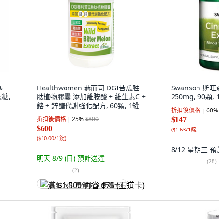
&
Healthwomen 赫而司 DGI苦瓜胜
Swanson 斯
糖,
肽植物膠囊 添加離胺酸 + 維生素C +
250mg, 90顆, 
鉻 + 鋅醣代謝強化配方, 60顆, 1罐
折扣後價格
60
%
折扣後價格
25
%
$800
$147
$600
(
$1.63/1錠
)
(
$10.00/1錠
)
8/12 星期三
預
明天 8/9 (日)
預計送達
(
28
)
(
2
)
满 $1,500 再省 $75 (王道卡)