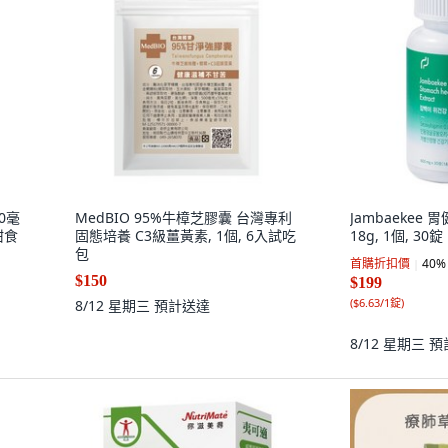
00毫
MedBIO 95%牛樟芝膠囊 台灣專利
Jambaekee
甜食
固態培養 C3級薑黃素, 1個, 6入試吃
18g, 1個, 30錠
包
首購折扣價
40
%
$150
$199
(
$6.63/1錠
)
8/12 星期三
預計送達
8/12 星期三
預