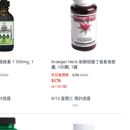
 葉綠素 1 500mg, 1
Kroeger Herb 新鮮研磨丁香素食膠
囊, 100顆, 1罐
$600
折扣後價格
63
%
$480
$176
(
$1.76/1錠
)
計送達
8/12 星期三
預計送達
(
88
)