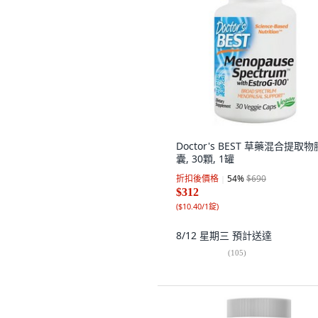
Doctor's BEST 草藥混合提取物
囊, 30顆, 1罐
折扣後價格
54
%
$690
$312
(
$10.40/1錠
)
8/12 星期三
預計送達
(
105
)