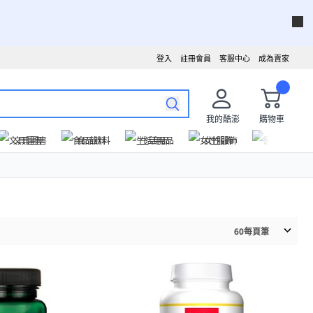
登入
註冊會員
客服中心
成為賣家
我的酷澎
購物車
文具圖書
食品飲料
生活用品
女性服飾
運動戶外
60
每頁筆