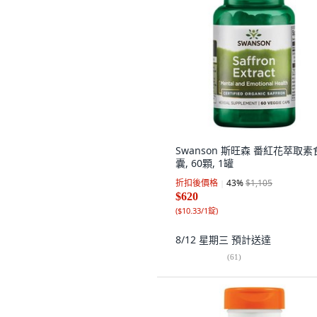
Swanson 斯旺森 番紅花萃取素
囊, 60顆, 1罐
折扣後價格
43
%
$1,105
$620
(
$10.33/1錠
)
8/12 星期三
預計送達
(
61
)