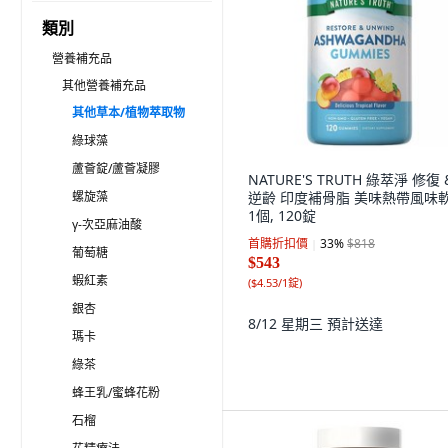
類別
營養補充品
其他營養補充品
其他草本/植物萃取物
綠球藻
蘆薈錠/蘆薈凝膠
NATURE'S TRUTH 綠萃淨 修復 
螺旋藻
逆齡 印度補骨脂 美味熱帶風味軟
1個, 120錠
γ-次亞麻油酸
首購折扣價
33
%
$818
葡萄糖
$543
蝦紅素
(
$4.53/1錠
)
銀杏
8/12 星期三
預計送達
瑪卡
綠茶
蜂王乳/蜜蜂花粉
石榴