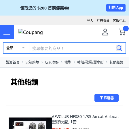
領取您的
$200
首購優惠卷!
打開 App
登入
註冊會員
客服中心
全部
酷澎首頁
火箭跨境
玩具嗜好
模型
輪船/戰艦/潛水艇
其他船類
其他船類
篩選器
AFVCLUB HF080 1/35 Aircat Airboat
塑膠模型, 1套