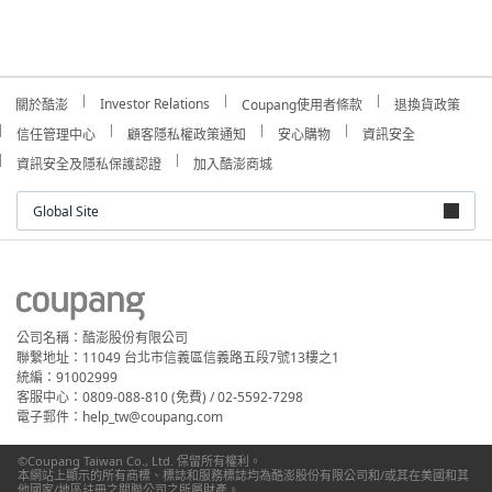
Investor Relations
關於酷澎
Coupang使用者條款
退換貨政策
信任管理中心
顧客隱私權政策通知
安心購物
資訊安全
資訊安全及隱私保護認證
加入酷澎商城
Global Site
公司名稱：酷澎股份有限公司
聯繫地址：11049 台北市信義區信義路五段7號13樓之1
統編：91002999
客服中心：0809-088-810 (免費) / 02-5592-7298
電子郵件：help_tw@coupang.com
©Coupang Taiwan Co., Ltd. 保留所有權利。
本網站上顯示的所有商標、標誌和服務標誌均為酷澎股份有限公司和/或其在美國和其
他國家/地區註冊之關聯公司之所屬財產。