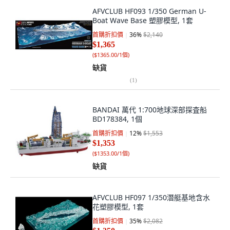
AFVCLUB HF093 1/350 German U-
Boat Wave Base 塑膠模型, 1套
首購折扣價
36
%
$2,140
$1,365
(
$1365.00/1個
)
缺貨
(
1
)
BANDAI 萬代 1:700地球深部探査船
BD178384, 1個
首購折扣價
12
%
$1,553
$1,353
(
$1353.00/1個
)
缺貨
AFVCLUB HF097 1/350潛艇基地含水
花塑膠模型, 1套
首購折扣價
35
%
$2,082