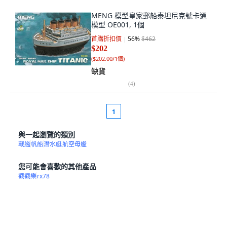
MENG 模型皇家郵船泰坦尼克號卡通
模型 OE001, 1個
首購折扣價
56
%
$462
$202
(
$202.00/1個
)
缺貨
(
4
)
1
與一起瀏覽的類別
戰艦
帆船
潛水艇
航空母艦
您可能會喜歡的其他產品
戳戳樂
rx78