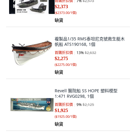
首購折扣價
7
%
$2,573
$2,373
(
$2373.00/1個
)
缺貨
複製品1/35 RMS泰坦尼克號救生艇木
帆船 ATS190168, 1個
首購折扣價
13
%
$2,632
$2,275
(
$2275.00/1個
)
缺貨
Revell 醫院船 SS HOPE 塑料模型
1:471 RVG0298, 1個
首購折扣價
9
%
$2,125
$1,925
(
$1925.00/1個
)
缺貨