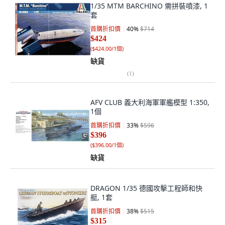
1/35 MTM BARCHINO 需拼裝噴漆, 1
套
首購折扣價
40
%
$714
$424
(
$424.00/1個
)
缺貨
(
1
)
AFV CLUB 義大利海軍軍艦模型 1:350,
1個
首購折扣價
33
%
$596
$396
(
$396.00/1個
)
缺貨
DRAGON 1/35 德國攻擊工程師和快
艇, 1套
首購折扣價
38
%
$515
$315