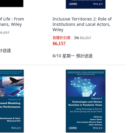
of Life : From
Inclusive Territories 2: Role of
mans, Wiley
Institutions and Local Actors,
Wiley
$6,357
首購折扣價
3
%
$6,357
$6,157
計送達
8/10 星期一
預計送達