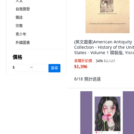
人文
自我開發
雜誌
宗教
青少年
(英文圖書)American Antiquity
外國圖書
Collection - History of the Uni
States - Volume 1 精裝版, Yisra
價格
Hawkins Books, 英文
首購折扣價
34
%
$2,127
$1,396
$
~
搜尋
8/18
預計送達