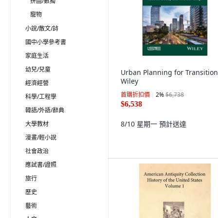
拼圖/數獨
寵物
小說/散文/詩
國中小學參考書
家庭生活
幼兒/兒童
Urban Planning for Transition
Wiley
經濟經營
首購折扣價
2
%
$6,738
科學/工程學
$6,538
韓語/外語/辭典
8/10 星期一
預計送達
大學教材
漫畫/輕小說
社會政治
應試書/證照
旅行
歷史
藝術