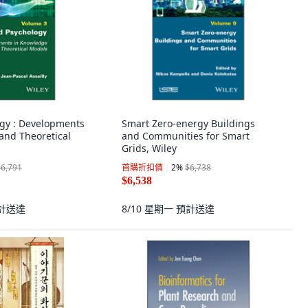
ogy : Developments
Smart Zero-energy Buildings
and Theoretical
and Communities for Smart
Grids, Wiley
$6,791
首購折扣價
2
%
$6,738
$6,538
計送達
8/10 星期一
預計送達