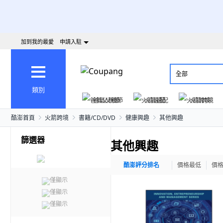
加到我的最愛
申請入駐
全部
類別
爸氣父親節
火箭速配
火箭跨境
酷澎首頁
火箭跨境
書籍/CD/DVD
健康興趣
其他興趣
篩選器
其他興趣
酷澎評分排名
價格最低
價
僅顯示
僅顯示
僅顯示