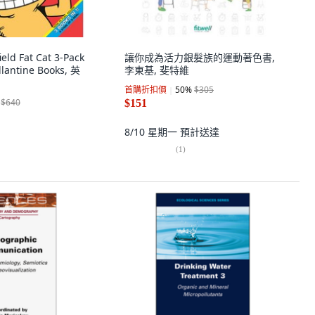
ld Fat Cat 3-Pack
讓你成為活力銀髮族的運動著色書,
lantine Books, 英
李東基, 斐特維
首購折扣價
50
%
$305
$640
$151
8/10 星期一
預計送達
(
1
)