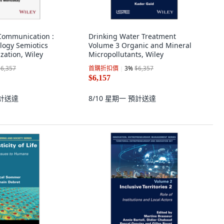
Communication :
Drinking Water Treatment
logy Semiotics
Volume 3 Organic and Mineral
zation, Wiley
Micropollutants, Wiley
$6,357
首購折扣價
3
%
$6,357
$6,157
計送達
8/10 星期一
預計送達