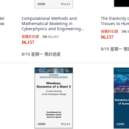
del
Computational Methods and
The Elasticity 
Low
Mathematical Modeling in
Tissues to Hu
Cyberphysics and Engineering
首購折扣價
3
%
Applications 1, Wiley
首購折扣價
3
%
$6,357
$6,157
$6,157
8/10 星期一
預
8/10 星期一
預計送達