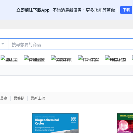
立即前往下載App
不錯過最新優惠、更多功能等著你！
下載
嬰幼兒
保健醫療
美妝保養
個人清潔
玩具休閒
格最高
最熱銷
最新上架