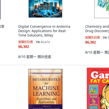
日常
Digital Convergence in Antenna
Chemistry and
Design: Applications for Real-
Drug Discovery
Time Solutions, Wiley
首購折扣價
5
%
首購折扣價
5
%
$6,674
$6,302
$6,302
8/10 星期一
預
8/10 星期一
預計送達