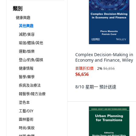
類別
健康興趣
其他興趣
減肥/美容
瑜珈/體操/其他
運動/娛樂
Complex Decision-Making in
Economy and Finance, Wiley
登山/釣魚/圍棋
健康情報
首購折扣價
2
%
$6,856
$6,656
醫學/藥學
疾病及治療法
8/10 星期一
預計送達
韓醫學/韓方治療
塗色本
工藝/DIY
園林藝術
時尚/美妝