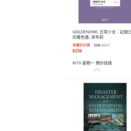
GOLDENOWL 日常少女：記錄
的著色書, 宋布莉
首購折扣價
50
%
$517
$256
8/10 星期一
預計送達
(
77
)