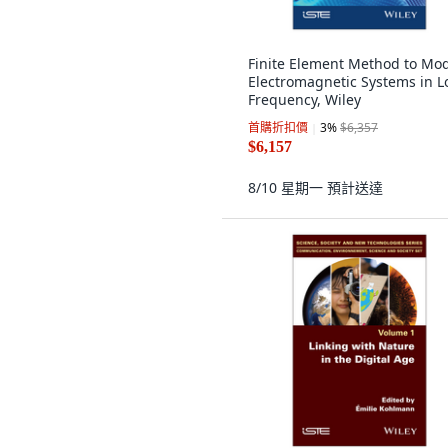
Finite Element Method to Mo
Electromagnetic Systems in 
Frequency, Wiley
首購折扣價
3
%
$6,357
$6,157
8/10 星期一
預計送達