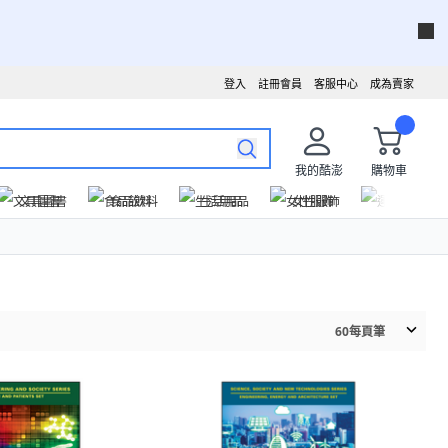
登入
註冊會員
客服中心
成為賣家
我的酷澎
購物車
文具圖書
食品飲料
生活用品
女性服飾
運動戶外
60
每頁筆