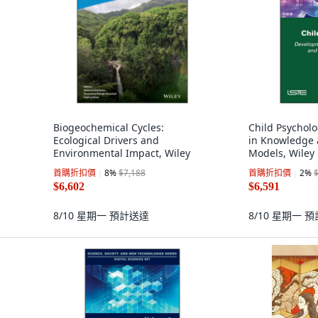
Biogeochemical Cycles:
Child Psychol
Ecological Drivers and
in Knowledge 
Environmental Impact, Wiley
Models, Wiley
首購折扣價
8
%
$7,188
首購折扣價
2
%
$6,602
$6,591
8/10 星期一
預計送達
8/10 星期一
預