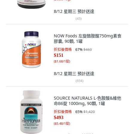
8/12 星期三
預計送達
(
43
)
NOW Foods 左旋酪胺酸750mg素食
膠囊, 90顆, 1罐
折扣後價格
67
%
$460
$151
(
$1.68/1錠
)
8/12 星期三
預計送達
(
934
)
SOURCE NATURALS L-色胺酸&維他
命B6錠 1000mg, 90顆, 1罐
折扣後價格
65
%
$1,420
$493
(
$5.48/1錠
)