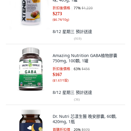
折扣後價格
77
%
$1,220
$273
(
$6.74/10g
)
8/12 星期三
預計送達
(
919
)
Amazing Nutrition GABA植物膠囊
750mg, 100顆, 1罐
折扣後價格
63
%
$456
$167
(
$1.67/1錠
)
8/12 星期三
預計送達
(
36
)
Dr. Nutri 芯漾生醫 晚安膠囊, 60顆,
420mg, 1瓶
首購折扣價
20
%
$970