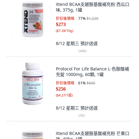
Xtend BCAA支鏈胺基酸補充粉 西瓜口
味, 375g, 1罐
折扣後價格
77
%
$1,220
$273
(
$7.28/10g
)
8/12 星期三
預計送達
(
446
)
Protocol For Life Balance L-色胺酸補
充錠 1000mg, 60顆, 1罐
折扣後價格
61
%
$660
$256
(
$4.27/1錠
)
8/12 星期三
預計送達
(
30
)
Xtend BCAA支鏈胺基酸補充粉 芒果口
味, 405g, 1罐