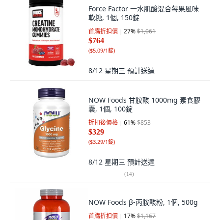
Force Factor 一水肌酸混合莓果風味
軟糖, 1個, 150錠
首購折扣價
27
%
$1,061
$764
(
$5.09/1錠
)
8/12 星期三
預計送達
NOW Foods 甘胺酸 1000mg 素食膠
囊, 1個, 100錠
折扣後價格
61
%
$853
$329
(
$3.29/1錠
)
8/12 星期三
預計送達
(
14
)
NOW Foods β-丙胺酸粉, 1個, 500g
首購折扣價
17
%
$1,167