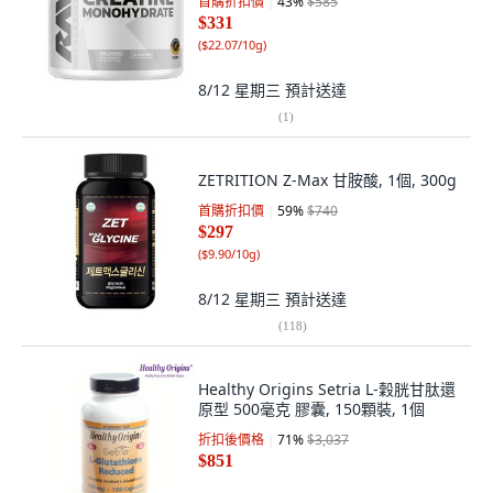
首購折扣價
43
%
$585
$331
(
$22.07/10g
)
8/12 星期三
預計送達
(
1
)
ZETRITION Z-Max 甘胺酸, 1個, 300g
首購折扣價
59
%
$740
$297
(
$9.90/10g
)
8/12 星期三
預計送達
(
118
)
Healthy Origins Setria L-穀胱甘肽還
原型 500毫克 膠囊, 150顆裝, 1個
折扣後價格
71
%
$3,037
$851