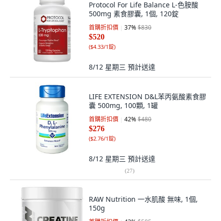
Protocol For Life Balance L-色胺酸
500mg 素食膠囊, 1個, 120錠
首購折扣價
37
%
$830
$520
(
$4.33/1錠
)
8/12 星期三
預計送達
LIFE EXTENSION D&L苯丙氨酸素食膠
囊 500mg, 100顆, 1罐
首購折扣價
42
%
$480
$276
(
$2.76/1錠
)
8/12 星期三
預計送達
(
27
)
RAW Nutrition 一水肌酸 無味, 1個,
150g