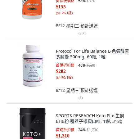
折扣後價格
58
%
$370
$155
(
$1.29/1錠
)
8/12 星期三
預計送達
(
288
)
Protocol For Life Balance L-色氨酸素
食膠囊 500mg, 60顆, 1罐
首購折扣價
46
%
$530
$282
(
$4.70/1錠
)
8/12 星期三
預計送達
(
3
)
SPORTS RESEARCH Keto Plus生酮
BHB粉 覆盆子檸檬口味, 1罐, 318g
首購折扣價
24
%
$1,730
$1,310