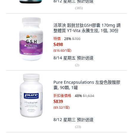
8/12 星期三
預計送達
(
385
)
活萃泱 穀胱甘肽GSH膠囊 170mg 調
整體質 YT-Vita 永騰生技, 1個, 30份
特價
28
%
$700
$498
(
$16.60/1錠
)
8/14 星期五
預計送達
(
2
)
Pure Encapsulations 左旋色胺酸膠
囊, 90顆, 1罐
折扣後價格
48
%
$1,634
$839
(
$9.32/1錠
)
8/12 星期三
預計送達
(
23
)