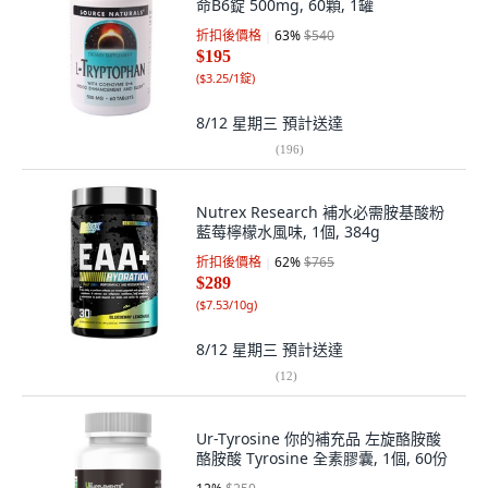
命B6錠 500mg, 60顆, 1罐
折扣後價格
63
%
$540
$195
(
$3.25/1錠
)
8/12 星期三
預計送達
(
196
)
Nutrex Research 補水必需胺基酸粉
藍莓檸檬水風味, 1個, 384g
折扣後價格
62
%
$765
$289
(
$7.53/10g
)
8/12 星期三
預計送達
(
12
)
Ur-Tyrosine 你的補充品 左旋酪胺酸
酪胺酸 Tyrosine 全素膠囊, 1個, 60份