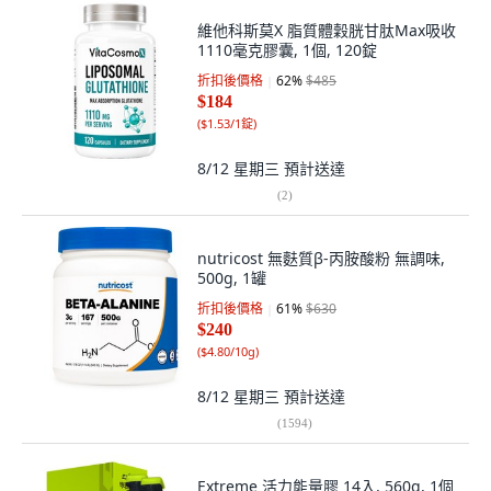
維他科斯莫X 脂質體穀胱甘肽Max吸收
1110毫克膠囊, 1個, 120錠
折扣後價格
62
%
$485
$184
(
$1.53/1錠
)
8/12 星期三
預計送達
(
2
)
nutricost 無麩質β-丙胺酸粉 無調味,
500g, 1罐
折扣後價格
61
%
$630
$240
(
$4.80/10g
)
8/12 星期三
預計送達
(
1594
)
Extreme 活力能量膠 14入, 560g, 1個