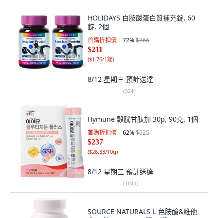
HOLIDAYS 白胺酸蛋白質補充錠, 60
錠, 2個
首購折扣價
72
%
$766
$211
(
$1.76/1錠
)
8/12 星期三
預計送達
(
524
)
Hymune 穀胱甘肽加 30p, 90克, 1個
首購折扣價
62
%
$625
$237
(
$26.33/10g
)
8/12 星期三
預計送達
(
1041
)
SOURCE NATURALS L-色胺酸&維他