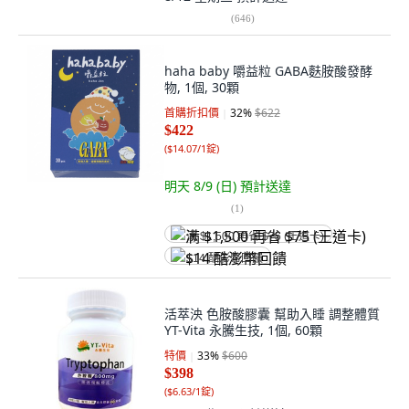
(
646
)
haha baby 嚼益粒 GABA麩胺酸發酵
物, 1個, 30顆
首購折扣價
32
%
$622
$422
(
$14.07/1錠
)
明天 8/9 (日)
預計送達
(
1
)
满 $1,500 再省 $75 (王道卡)
$14 酷澎幣回饋
活萃泱 色胺酸膠囊 幫助入睡 調整體質
YT-Vita 永騰生技, 1個, 60顆
特價
33
%
$600
$398
(
$6.63/1錠
)