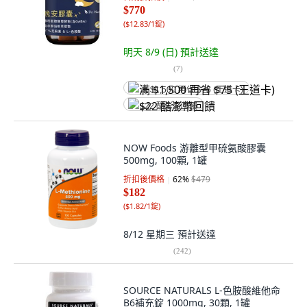
$770
(
$12.83/1錠
)
明天 8/9 (日)
預計送達
(
7
)
满 $1,500 再省 $75 (王道卡)
$22 酷澎幣回饋
NOW Foods 游離型甲硫氨酸膠囊
500mg, 100顆, 1罐
折扣後價格
62
%
$479
$182
(
$1.82/1錠
)
8/12 星期三
預計送達
(
242
)
SOURCE NATURALS L-色胺酸維他命
B6補充錠 1000mg, 30顆, 1罐