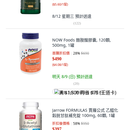
(
$5.60/1錠
)
8/12 星期三
預計送達
(
122
)
NOW Foods 酪胺酸膠囊, 120顆,
500mg, 1罐
首購折扣價
28
%
$690
$490
(
$4.08/1錠
)
明天 8/9 (日)
預計送達
(
20
)
满 $1,500 再省 $75 (王道卡)
Jarrow FORMULAS 賈羅公式 乙醯化
穀胱甘肽補充錠 100mg, 60顆, 1罐
折扣後價格
58
%
$950
$397