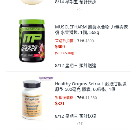
8/14 星期五
預計送達
(
3
)
MUSCLEPHARM 肌酸水合物 力量與恢
復 水果潘趣, 1個, 568g
首購折扣價
31
%
$890
$609
(
$10.72/10g
)
8/12 星期三
預計送達
Healthy Origins Setria L-穀胱甘肽還
原型 500毫克 膠囊, 60粒裝, 1個
折扣後價格
76
%
$1,380
$321
8/12 星期三
預計送達
(
74
)