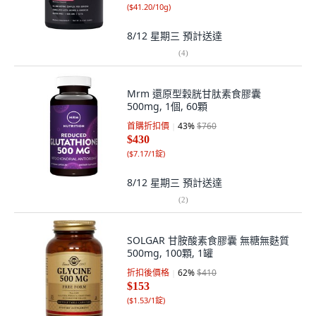
(
$41.20/10g
)
8/12 星期三
預計送達
(
4
)
Mrm 還原型穀胱甘肽素食膠囊
500mg, 1個, 60顆
首購折扣價
43
%
$760
$430
(
$7.17/1錠
)
8/12 星期三
預計送達
(
2
)
SOLGAR 甘胺酸素食膠囊 無糖無麩質
500mg, 100顆, 1罐
折扣後價格
62
%
$410
$153
(
$1.53/1錠
)