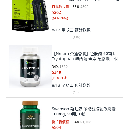
首購折扣價
55
%
$592
$262
(
$4.68/10g
)
8/12 星期三
預計送達
(
819
)
【Nelum 奈蓮營養】色胺酸 60顆 L-
Tryptophan 紐西蘭 全素 硬膠囊, 1個
34
%
$530
$348
(
$5.80/1錠
)
8/13 星期四
預計送達
(
18
)
Swanson 斯旺森 磷脂絲胺酸軟膠囊
100mg, 90顆, 1罐
折扣後價格
54
%
$1,108
$504