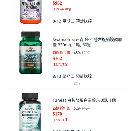
$962
(
$19.24/10g
)
8/12 星期三
預計送達
Swanson 斯旺森 N-乙醯左旋酪胺酸膠
囊 350mg, 1罐, 60顆
首購折扣價
45
%
$297
$162
(
$2.70/1錠
)
8/13 星期四
預計送達
(
27
)
Funeat 白胺酸蛋白質錠, 60顆, 1個
首購折扣價
62
%
$454
$170
(
$2.83/1錠
)