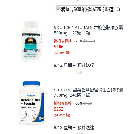
满 $1,500 再省 $75 (王道卡)
SOURCE NATURALS 左旋色胺酸膠囊
500mg, 120顆, 1罐
折扣後價格
73
%
$1,070
$286
(
$2.38/1錠
)
8/12 星期三
預計送達
(
670
)
nutricost 甜菜鹼鹽酸鹽胃蛋白酶膠囊
790mg, 240顆, 1罐
折扣後價格
66
%
$750
$252
(
$1.05/1錠
)
8/12 星期三
預計送達