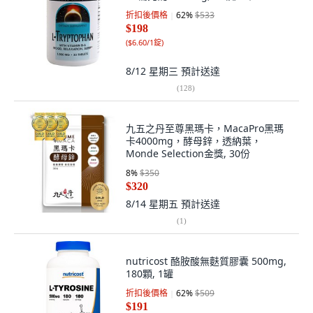
折扣後價格
62
%
$533
$198
(
$6.60/1錠
)
8/12 星期三
預計送達
(
128
)
九五之丹至尊黑瑪卡，MacaPro黑瑪
卡4000mg，酵母鋅，透納葉，
Monde Selection金獎, 30份
8
%
$350
$320
8/14 星期五
預計送達
(
1
)
nutricost 酪胺酸無麩質膠囊 500mg,
180顆, 1罐
折扣後價格
62
%
$509
$191