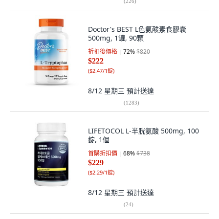
(
226
)
Doctor's BEST L色氨酸素食膠囊
500mg, 1罐, 90顆
折扣後價格
72
%
$820
$222
(
$2.47/1錠
)
8/12 星期三
預計送達
(
1283
)
LIFETOCOL L-半胱氨酸 500mg, 100
錠, 1個
首購折扣價
68
%
$738
$229
(
$2.29/1錠
)
8/12 星期三
預計送達
(
24
)