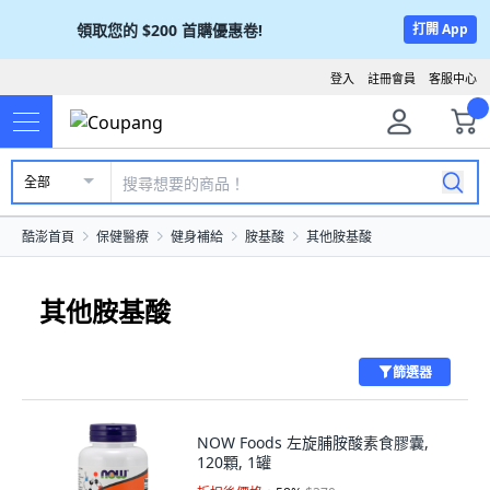
領取您的
$200
首購優惠卷!
打開 App
登入
註冊會員
客服中心
全部
酷澎首頁
保健醫療
健身補給
胺基酸
其他胺基酸
其他胺基酸
篩選器
NOW Foods 左旋脯胺酸素食膠囊,
120顆, 1罐