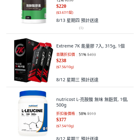
12
%
$250
$220
(
$3.67/1錠
)
8/13 星期四
預計送達
(
1
)
Extreme 7K 能量膠 7入, 315g, 1個
首購折扣價
51
%
$493
$238
(
$7.56/10g
)
8/12 星期三
預計送達
nutricost L-亮胺酸 無味 無麩質, 1個,
500g
折扣後價格
58
%
$919
$377
(
$7.54/10g
)
8/12 星期三
預計送達