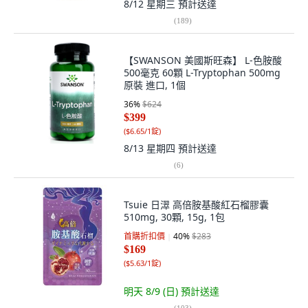
8/12 星期三
預計送達
(
189
)
【SWANSON 美國斯旺森】 L-色胺酸
500毫克 60顆 L-Tryptophan 500mg
原裝 進口, 1個
36
%
$624
$399
(
$6.65/1錠
)
8/13 星期四
預計送達
(
6
)
Tsuie 日濢 高倍胺基酸紅石榴膠囊
510mg, 30顆, 15g, 1包
首購折扣價
40
%
$283
$169
(
$5.63/1錠
)
明天 8/9 (日)
預計送達
(
103
)