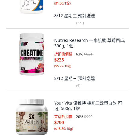
(
$1.06/1錠
)
8/12 星期三
預計送達
(
221
)
Nutrex Research 一水肌酸 草莓西瓜,
390g, 1個
折扣後價格
63
%
$621
$225
(
$5.77/10g
)
8/12 星期三
預計送達
(
6
)
Your Vita 優維特 機能三效蛋白飲 可
可, 500g, 1罐
首購折扣價
20
%
$990
$790
(
$15.80/10g
)