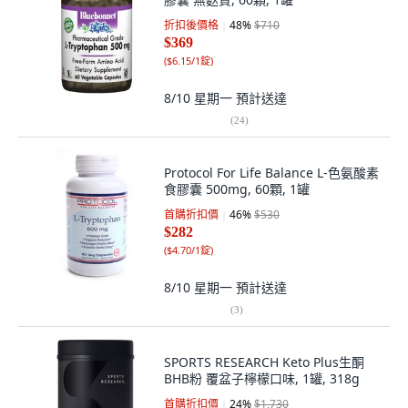
折扣後價格
48
%
$710
$369
(
$6.15/1錠
)
8/10 星期一
預計送達
(
24
)
Protocol For Life Balance L-色氨酸素
食膠囊 500mg, 60顆, 1罐
首購折扣價
46
%
$530
$282
(
$4.70/1錠
)
8/10 星期一
預計送達
(
3
)
SPORTS RESEARCH Keto Plus生酮
BHB粉 覆盆子檸檬口味, 1罐, 318g
首購折扣價
24
%
$1,730