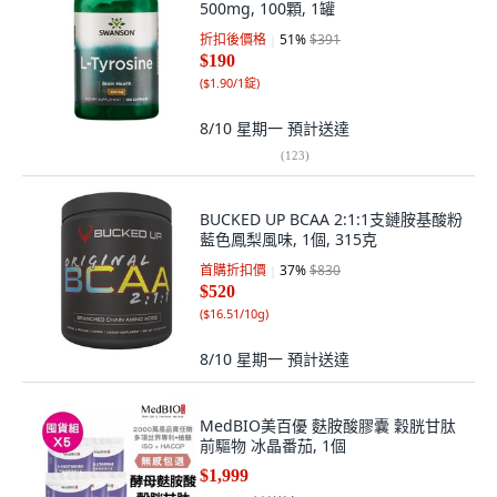
500mg, 100顆, 1罐
折扣後價格
51
%
$391
$190
(
$1.90/1錠
)
8/10 星期一
預計送達
(
123
)
BUCKED UP BCAA 2:1:1支鏈胺基酸粉
藍色鳳梨風味, 1個, 315克
首購折扣價
37
%
$830
$520
(
$16.51/10g
)
8/10 星期一
預計送達
MedBIO美百優 麩胺酸膠囊 穀胱甘肽
前驅物 冰晶番茄, 1個
$1,999