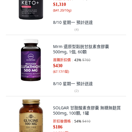
$1,310
(
$41.20/10g
)
8/10 星期一
預計送達
(
4
)
Mrm 還原型穀胱甘肽素食膠囊
500mg, 1個, 60顆
首購折扣價
43
%
$760
$430
(
$7.17/1錠
)
8/10 星期一
預計送達
(
2
)
SOLGAR 甘胺酸素食膠囊 無糖無麩質
500mg, 100顆, 1罐
折扣後價格
54
%
$410
$186