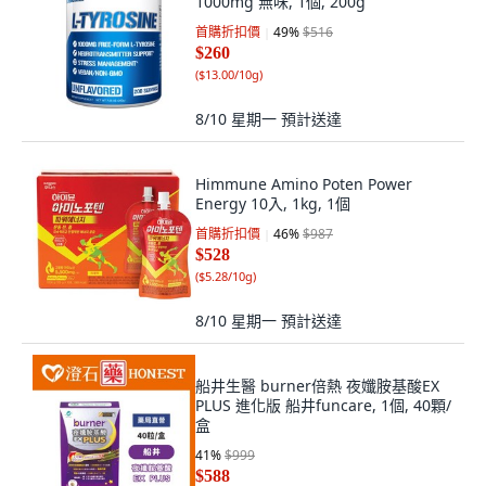
1000mg 無味, 1個, 200g
首購折扣價
49
%
$516
$260
(
$13.00/10g
)
8/10 星期一
預計送達
Himmune Amino Poten Power
Energy 10入, 1kg, 1個
首購折扣價
46
%
$987
$528
(
$5.28/10g
)
8/10 星期一
預計送達
船井生醫 burner倍熱 夜孅胺基酸EX
PLUS 進化版 船井funcare, 1個, 40顆/
盒
41
%
$999
$588