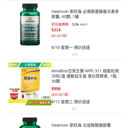
Swanson 斯旺森 必需胺基酸複合素食
膠囊, 60顆, 1罐
折扣後價格
52
%
$667
$314
(
$5.23/1錠
)
8/10 星期一
預計送達
(
37
)
AmaBios亞馬生醫 MPE-311 超能粒現
30粒/盒 運動益生菌 蛋白質酵素, 1個,
30顆
$990
(
$33.00/1錠
)
8/12 星期三
預計送達
(
1
)
Swanson 斯旺森 左旋酪胺酸膠囊