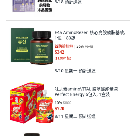
8/18
預計送達
E4a AminoRezen 核心亮胺酸胺基酸,
1個, 180錠
首購折扣價
36
%
$542
$342
(
$1.90/1錠
)
8/10 星期一
預計送達
味之素aminoVITAL 胺基酸能量凍
Perfect Energy 6包入, 1盒裝
10
%
$800
$720
8/11 星期二
預計送達