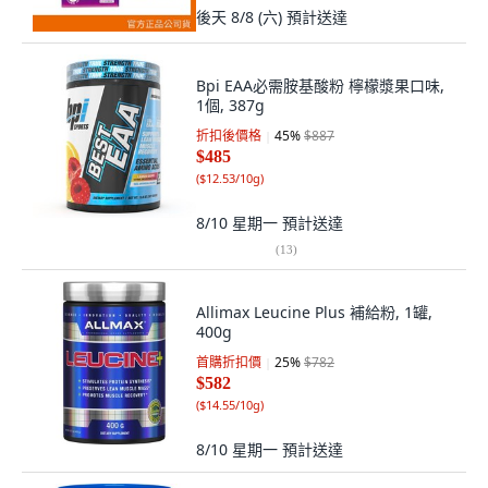
後天 8/8 (六)
預計送達
Bpi EAA必需胺基酸粉 檸檬漿果口味,
1個, 387g
折扣後價格
45
%
$887
$485
(
$12.53/10g
)
8/10 星期一
預計送達
(
13
)
Allimax Leucine Plus 補給粉, 1罐,
400g
首購折扣價
25
%
$782
$582
(
$14.55/10g
)
8/10 星期一
預計送達