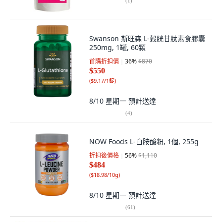
(
1
)
Swanson 斯旺森 L-穀胱甘肽素食膠囊
250mg, 1罐, 60顆
首購折扣價
36
%
$870
$550
(
$9.17/1錠
)
8/10 星期一
預計送達
(
4
)
NOW Foods L-白胺酸粉, 1個, 255g
折扣後價格
56
%
$1,110
$484
(
$18.98/10g
)
8/10 星期一
預計送達
(
61
)