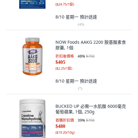
(
$24.75/1錠
)
8/10 星期一
預計送達
(
43
)
NOW Foods AAKG 2200 胺基酸素食
膠囊, 1個
折扣後價格
48
%
$790
$405
(
$2.25/1錠
)
8/10 星期一
預計送達
(
7
)
BUCKED UP 必需一水肌酸 6000毫克
葡萄蘋果, 1個, 250g
首購折扣價
39
%
$790
$480
(
$19.20/10g
)