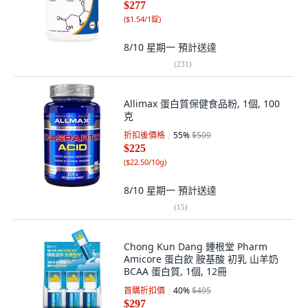
$277
(
$1.54/1錠
)
8/10 星期一
預計送達
(
231
)
Allimax 蛋白質保健食品粉, 1個, 100
克
折扣後價格
55
%
$509
$225
(
$22.50/10g
)
8/10 星期一
預計送達
(
15
)
Chong Kun Dang 鍾根堂 Pharm
Amicore 蛋白飲 胺基酸 初乳 山羊奶
BCAA 蛋白質, 1個, 12冊
首購折扣價
40
%
$495
$297