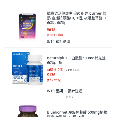
誠意樂活健康生活館 船井 burner 倍
熱 夜孅胺基酸EX, 1個, 夜孅胺基酸EX
60粒, 60顆
$618
(
$10.30/1錠
)
8/14
預計送達
naturalplus L-白胺酸500mg補充錠,
60顆, 1罐
首購折扣價
71
%
$470
$136
(
$2.27/1錠
)
8/10 星期一
預計送達
(
111
)
Bluebonnet 左旋色胺酸 500mg植物
膠囊 無麩質, 60顆, 1罐