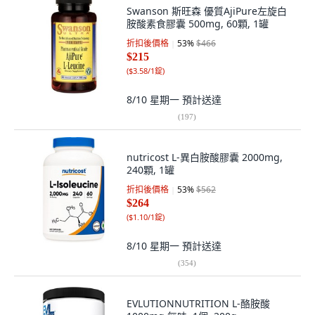
Swanson 斯旺森 優質AjiPure左旋白
胺酸素食膠囊 500mg, 60顆, 1罐
折扣後價格
53
%
$466
$215
(
$3.58/1錠
)
8/10 星期一
預計送達
(
197
)
nutricost L-異白胺酸膠囊 2000mg,
240顆, 1罐
折扣後價格
53
%
$562
$264
(
$1.10/1錠
)
8/10 星期一
預計送達
(
354
)
EVLUTIONNUTRITION L-酪胺酸