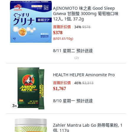
AJINOMOTO 味之素 Good Sleep
Gлина 甘胺酸 3000mg 葡萄柚口味
12入, 1個, 37.2g
首購折扣價
34
%
$578
$378
(
$101.61/10g
)
8/11 星期二
預計送達
(
2
)
HEALTH HELPER Aminomite Pro
首購折扣價
46
%
$3,313
$1,767
8/10 星期一
預計送達
Zahler Mantra Lab Go 熱帶莓果粉, 1
個, 117g