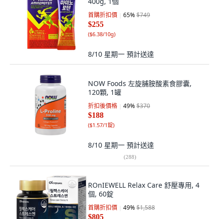
400g, 1個
首購折扣價
65
%
$749
$255
(
$6.38/10g
)
8/10 星期一
預計送達
NOW Foods 左旋脯胺酸素食膠囊,
120顆, 1罐
折扣後價格
49
%
$370
$188
(
$1.57/1錠
)
8/10 星期一
預計送達
(
288
)
ROnIEWELL Relax Care 舒壓專用, 4
個, 60錠
首購折扣價
49
%
$1,588
$805