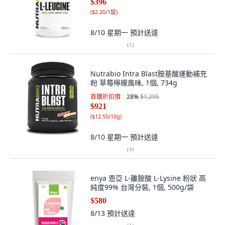
$396
(
$2.20/1錠
)
8/10 星期一
預計送達
(
1
)
Nutrabio Intra Blast胺基酸運動補充
粉 草莓檸檬風味, 1個, 734g
首購折扣價
28
%
$1,295
$921
(
$12.55/10g
)
8/10 星期一
預計送達
(
4
)
enya 恩亞 L-離胺酸 L-Lysine 粉狀 高
純度99% 台灣分裝, 1個, 500g/袋
$580
8/13
預計送達