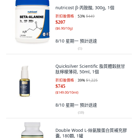
nutricost β-丙胺酸, 300g, 1個
折扣後價格
53
%
$449
$207
(
$6.90/10g
)
8/10 星期一
預計送達
(
1
)
Quicksilver Scientific 脂質體穀胱甘
肽檸檬薄荷, 50ml, 1個
折扣後價格
39
%
$1,225
$745
(
$149.00/10ml
)
8/10 星期一
預計送達
(
10
)
Double Wood L-絲氨酸蛋白質補充膠
囊, 180顆, 1罐