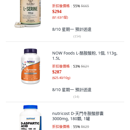
折扣後價格
55
%
$665
$294
(
$1.63/1錠
)
8/10 星期一
預計送達
(
154
)
NOW Foods L-酪胺酸粉, 1個, 113g,
1.5L
折扣後價格
53
%
$621
$287
(
$25.40/10g
)
8/10 星期一
預計送達
(
14
)
nutricost D-天門冬胺酸膠囊
3000mg, 180顆, 1罐
折扣後價格
55
%
$629