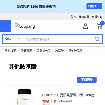
領取您的
$200
首購優惠卷!
打開 App
登入
註冊會員
客服中心
全部
酷澎首頁
保健醫療
營養補充品
胺基酸
其他胺基酸
其他胺基酸
篩選器
Nutrabio L-亮胺酸膠囊, 1個, 180錠
首購折扣價
42
%
$693