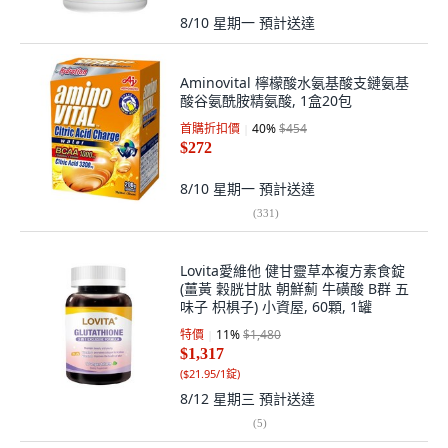
8/10 星期一
預計送達
Aminovital 檸檬酸水氨基酸支鏈氨基
酸谷氨酰胺精氨酸, 1盒20包
首購折扣價
40
%
$454
$272
8/10 星期一
預計送達
(
331
)
Lovita愛維他 健甘靈草本複方素食錠
(薑黃 穀胱甘肽 朝鮮薊 牛磺酸 B群 五
味子 枳椇子) 小資屋, 60顆, 1罐
特價
11
%
$1,480
$1,317
(
$21.95/1錠
)
8/12 星期三
預計送達
(
5
)