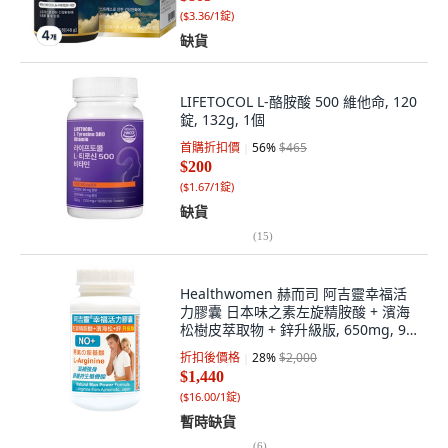
(
$3.36/1錠
)
缺貨
LIFETOCOL L-酪胺酸 500 維他命, 120
錠, 132g, 1個
首購折扣價
56
%
$465
$200
(
$1.67/1錠
)
缺貨
(
15
)
Healthwomen 赫而司 阿吉靈幸福活
力膠囊 日本味之素左旋精胺酸 + 濱海
松樹皮萃取物 + 鋅升級版, 650mg, 90
顆, 1罐
折扣後價格
28
%
$2,000
$1,440
(
$16.00/1錠
)
暫時缺貨
(
6
)