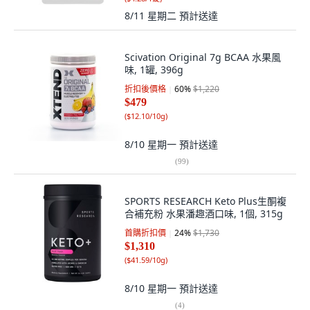
8/11 星期二
預計送達
Scivation Original 7g BCAA 水果風
味, 1罐, 396g
折扣後價格
60
%
$1,220
$479
(
$12.10/10g
)
8/10 星期一
預計送達
(
99
)
SPORTS RESEARCH Keto Plus生酮複
合補充粉 水果潘趣酒口味, 1個, 315g
首購折扣價
24
%
$1,730
$1,310
(
$41.59/10g
)
8/10 星期一
預計送達
(
4
)