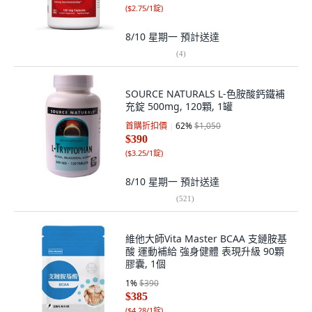
(
$2.75/1錠
)
8/10 星期一
預計送達
(
4
)
SOURCE NATURALS L-色胺酸鈣鐵補
充錠 500mg, 120顆, 1罐
首購折扣價
62
%
$1,050
$390
(
$3.25/1錠
)
8/10 星期一
預計送達
(
521
)
維他大師Vita Master BCAA 支鏈胺基
酸 運動補給 強身健體 表現升級 90顆
膠囊, 1個
1
%
$390
$385
(
$4.28/1錠
)