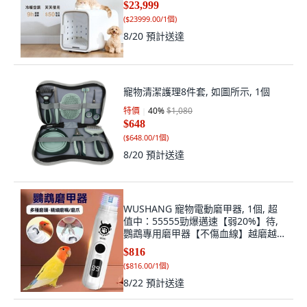
$23,999
(
$23999.00/1個
)
8/20
預計送達
寵物清潔護理8件套, 如圖所示, 1個
特價
40
%
$1,080
$648
(
$648.00/1個
)
8/20
預計送達
WUSHANG 寵物電動磨甲器, 1個, 超
值中：55555勁爆邁速【弱20%】待,
鸚鵡專用磨甲器【不傷血線】越磨越鋒
利, 超值中, 鸚鵡專用磨甲器
$816
(
$816.00/1個
)
8/22
預計送達