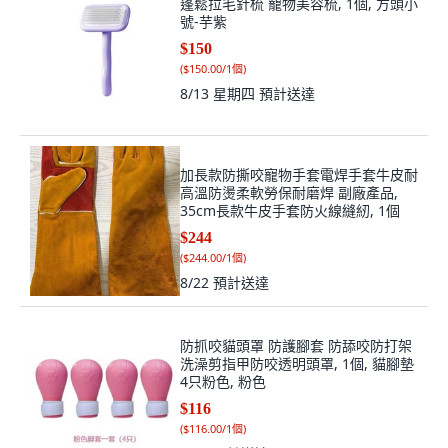
蓬鬆拉毛針梳 寵物美容梳, 1個, 方頭小
號-芋紫
$150
(
$150.00/1個
)
8/13 星期四
預計送達
加長款防撕咬寵物手套電焊手套牛皮耐
高溫防燙柔軟勞保耐磨焊 副廠產品,
35cm長款牛皮手套防火線縫紉, 1個
$244
(
$244.00/1個
)
8/22
預計送達
防抓咬貓頭罩 防護腳套 防舔咬防打架
洗澡剪指甲防咬透明頭罩, 1個, 貓腳墊
4只粉色, 粉色
$116
(
$116.00/1個
)