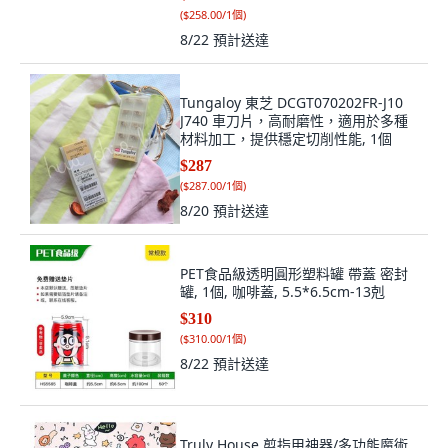
(
$258.00/1個
)
8/22
預計送達
Tungaloy 東芝 DCGT070202FR-J10
J740 車刀片，高耐磨性，適用於多種
材料加工，提供穩定切削性能, 1個
$287
(
$287.00/1個
)
8/20
預計送達
PET食品級透明圓形塑料罐 帶蓋 密封
罐, 1個, 咖啡蓋, 5.5*6.5cm-13剋
$310
(
$310.00/1個
)
8/22
預計送達
Truly House 剪指甲神器/多功能魔術