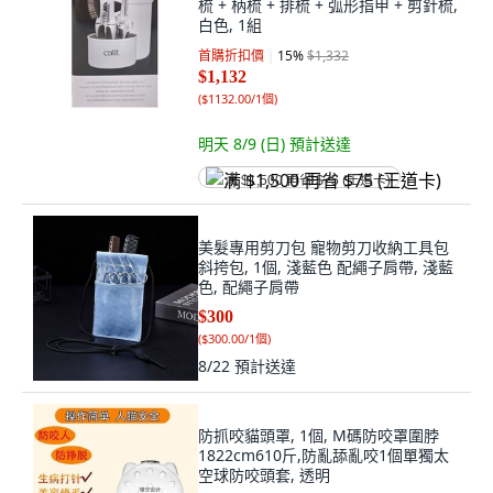
梳 + 柄梳 + 排梳 + 弧形指甲 + 剪針梳,
白色, 1組
首購折扣價
15
%
$1,332
$1,132
(
$1132.00/1個
)
明天 8/9 (日)
預計送達
满 $1,500 再省 $75 (王道卡)
美髮專用剪刀包 寵物剪刀收納工具包
斜挎包, 1個, 淺藍色 配繩子肩帶, 淺藍
色, 配繩子肩帶
$300
(
$300.00/1個
)
8/22
預計送達
防抓咬貓頭罩, 1個, M碼防咬罩圍脖
1822cm610斤,防亂舔亂咬1個單獨太
空球防咬頭套, 透明