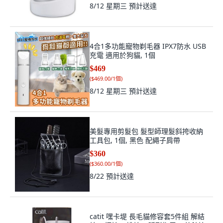
8/12 星期三
預計送達
4合1多功能寵物剃毛器 IPX7防水 USB
充電 適用於狗貓, 1個
$469
(
$469.00/1個
)
8/12 星期三
預計送達
美髮專用剪髮包 髮型師理髮斜挎收納
工具包, 1個, 黑色 配繩子肩帶
$360
(
$360.00/1個
)
8/22
預計送達
catit 嘿卡堤 長毛貓修容套5件組 解結