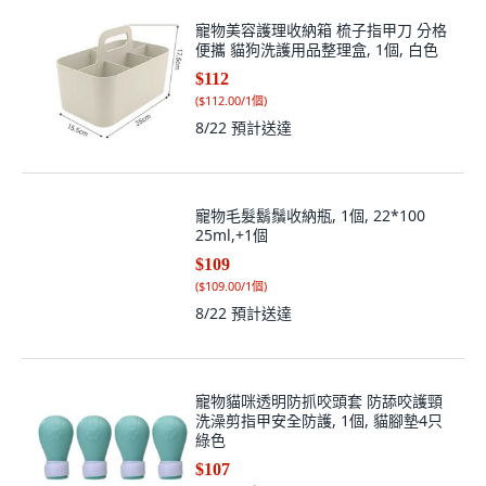
寵物美容護理收納箱 梳子指甲刀 分格
便攜 貓狗洗護用品整理盒, 1個, 白色
$112
(
$112.00/1個
)
8/22
預計送達
寵物毛髮鬍鬚收納瓶, 1個, 22*100
25ml,+1個
$109
(
$109.00/1個
)
8/22
預計送達
寵物貓咪透明防抓咬頭套 防舔咬護頸
洗澡剪指甲安全防護, 1個, 貓腳墊4只
綠色
$107