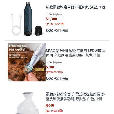
新款電動狗磨甲器 6檔調速, 深藍, 1個
50
%
$2,600
$1,300
(
$1300.00/1個
)
8/20
預計送達
MIAOQUANJI 寵物電推剪 LED燈輔助
照明 充插兩用 貓狗通用, 灰色, 1個
50
%
$1,400
$700
(
$700.00/1個
)
8/20
預計送達
電動頭部按摩器 充電式揉捏按摩儀 舒
壓放鬆便攜多功能按摩機, 白色, 1個
$349
(
$349.00/1個
)