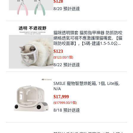
$128
8/20
預計送達
貓咪透明頭套 貓剪指甲神器 防抓防咬
網格透氣可視不應激護理貓嘴套, 【貓
咪防咬面罩】,【S碼-建議1.5-5.0公
斤】, 1個
$123
(
$123.00/1個
)
8/22
預計送達
SMILE 寵物智慧烘乾箱, 1個, Lite版,
N/A
$17,999
(
$17999.00/1個
)
8/18
預計送達