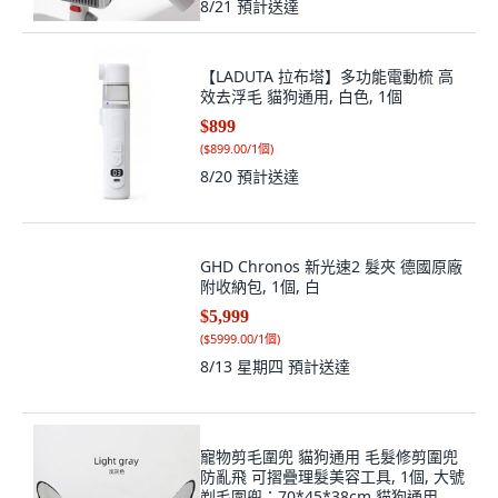
8/21
預計送達
【LADUTA 拉布塔】多功能電動梳 高
效去浮毛 貓狗通用, 白色, 1個
$899
(
$899.00/1個
)
8/20
預計送達
GHD Chronos 新光速2 髮夾 德國原廠
附收納包, 1個, 白
$5,999
(
$5999.00/1個
)
8/13 星期四
預計送達
寵物剪毛圍兜 貓狗通用 毛髮修剪圍兜
防亂飛 可摺疊理髮美容工具, 1個, 大號
剃毛圍兜：70*45*38cm,貓狗通用【1