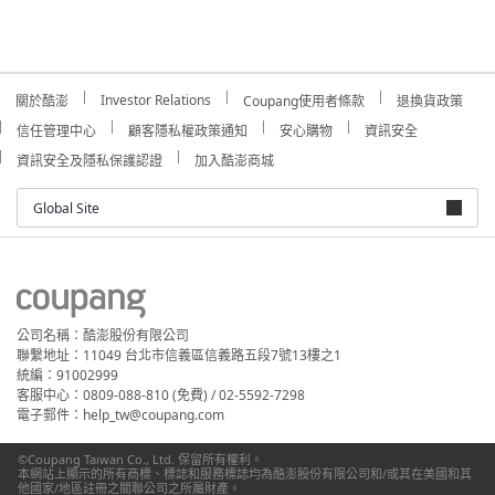
Investor Relations
關於酷澎
Coupang使用者條款
退換貨政策
信任管理中心
顧客隱私權政策通知
安心購物
資訊安全
資訊安全及隱私保護認證
加入酷澎商城
Global Site
公司名稱：酷澎股份有限公司
聯繫地址：11049 台北市信義區信義路五段7號13樓之1
統編：91002999
客服中心：0809-088-810 (免費) / 02-5592-7298
電子郵件：help_tw@coupang.com
©Coupang Taiwan Co., Ltd. 保留所有權利。
本網站上顯示的所有商標、標誌和服務標誌均為酷澎股份有限公司和/或其在美國和其
他國家/地區註冊之關聯公司之所屬財產。