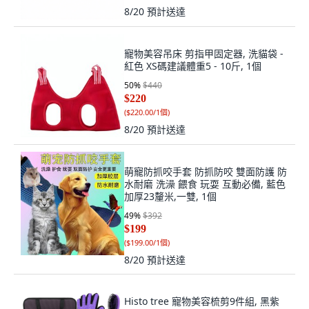
8/20
預計送達
寵物美容吊床 剪指甲固定器, 洗貓袋 -
紅色 XS碼建議體重5 - 10斤, 1個
50
%
$440
$220
(
$220.00/1個
)
8/20
預計送達
萌寵防抓咬手套 防抓防咬 雙面防護 防
水耐磨 洗澡 餵食 玩耍 互動必備, 藍色
加厚23釐米,一雙, 1個
49
%
$392
$199
(
$199.00/1個
)
8/20
預計送達
Histo tree 寵物美容梳剪9件組, 黑紫