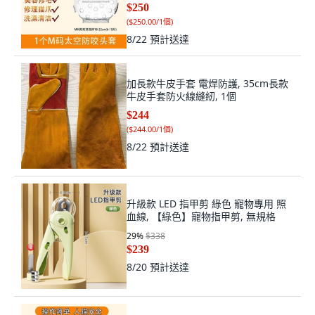
$250
(
$250.00/1個
)
8/22
預計送達
加長款牛皮手套 電焊防護, 35cm長款
牛皮手套防火線縫紉, 1個
$244
(
$244.00/1個
)
8/22
預計送達
升級款 LED 指甲剪 綠色 寵物專用 照
血線, 【綠色】寵物指甲剪, 無規格
29
%
$338
$239
8/20
預計送達