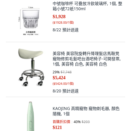
中號咖啡杯 可疊放冷飲玻璃杯, 1個, 整
箱小號72衹150ml
$1,928
(
$1928.00/1個
)
8/22
預計送達
美容椅 美容院旋轉升降理髮店馬鞍凳
寵物修剪毛髮吧台酒吧椅子-可開發票,
1個, 美容椅 白色, 美容椅 白色
29
%
$7,748
$5,424
(
$5424.00/1個
)
8/20
預計送達
KAOJING 高精寵物 寵物剃毛器, 顏色
隨機, 1個
首購折扣價
40
%
$203
$121