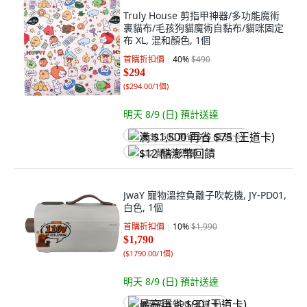
Truly House 剪指甲神器/多功能魔術
裹貓布/毛孩狗貓魔術自黏布/貓咪固定
布 XL, 混和顏色, 1個
首購折扣價
40
%
$490
$294
(
$294.00/1個
)
明天 8/9 (日)
預計送達
满 $1,500 再省 $75 (王道卡)
$12 酷澎幣回饋
JwaY 寵物溫控負離子吹乾機, JY-PD01,
白色, 1個
首購折扣價
10
%
$1,990
$1,790
(
$1790.00/1個
)
明天 8/9 (日)
預計送達
最高再省 $90 (王道卡)