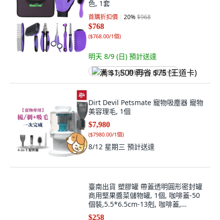
色, 1套
首購折扣價
20
%
$968
$768
(
$768.00/1個
)
明天 8/9 (日)
預計送達
满 $1,500 再省 $75 (王道卡)
Dirt Devil Petsmate 寵物吸塵器 寵物
美容理毛, 1個
$7,980
(
$7980.00/1個
)
8/12 星期三
預計送達
臺南出貨 塑膠罐 帶蓋透明圓形密封罐
商用堅果醬菜儲物罐, 1個, 咖啡蓋-50
個裝,5.5*6.5cm-13剋, 咖啡蓋,
5.5*6.5cm
$258