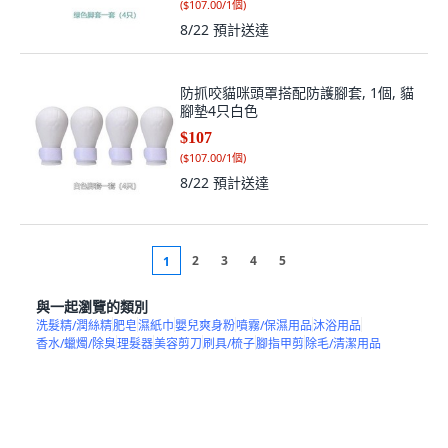
(
$107.00/1個
)
8/22
預計送達
防抓咬貓咪頭罩搭配防護腳套, 1個, 貓
腳墊4只白色
$107
(
$107.00/1個
)
8/22
預計送達
2
3
4
5
1
與一起瀏覽的類別
洗髮精/潤絲精
肥皂
濕紙巾
嬰兒爽身粉
噴霧/保濕用品
沐浴用品
香水/蠟燭/除臭
理髮器
美容剪刀
刷具/梳子
腳指甲剪
除毛/清潔用品