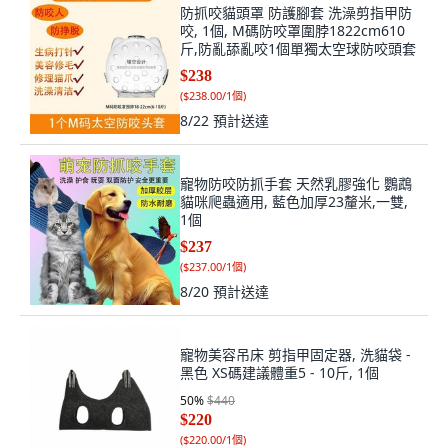
防抓咬貓頭罩 防護腳套 洗澡剪指甲防
咬, 1個, M碼防咬罩圍脖1822cm610
斤,防亂舔亂咬1個單獨太空球防咬頭套
$238
(
$238.00/1個
)
8/22
預計送達
寵物防咬防抓手套 天然乳膠強化 鸚鵡
貓咪爬蟲適用, 藍色加厚23釐米,一雙,
1個
$237
(
$237.00/1個
)
8/20
預計送達
寵物美容吊床 剪指甲固定器, 洗貓袋 -
黑色 XS碼建議體重5 - 10斤, 1個
50
%
$440
$220
(
$220.00/1個
)