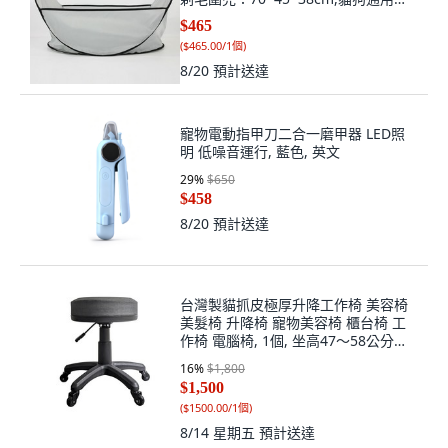
個】毛髮不落地
$465
(
$465.00/1個
)
8/20
預計送達
寵物電動指甲刀二合一磨甲器 LED照
明 低噪音運行, 藍色, 英文
29
%
$650
$458
8/20
預計送達
台灣製貓抓皮極厚升降工作椅 美容椅
美髮椅 升降椅 寵物美容椅 櫃台椅 工
作椅 電腦椅, 1個, 坐高47～58公分（1
訂單上限3張）, PP固定輪（坐高-2公
16
%
$1,800
分）
$1,500
(
$1500.00/1個
)
8/14 星期五
預計送達