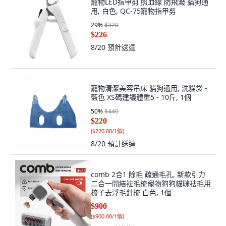
寵物LED指甲剪 照血線 防飛濺 貓狗通
用, 白色, QC-75寵物指甲剪
29
%
$320
$226
8/20
預計送達
寵物清潔美容吊床 貓狗通用, 洗貓袋 -
藍色 XS碼建議體重5 - 10斤, 1個
50
%
$440
$220
(
$220.00/1個
)
8/20
預計送達
comb 2合1 除毛 疏通毛孔, 新款引力
二合一開結袪毛梳寵物狗狗貓咪袪毛用
梳子去浮毛針梳 白色, 1個
$900
(
$900.00/1個
)