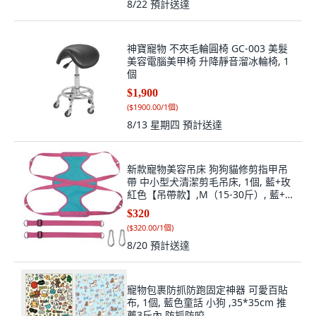
8/22
預計送達
神寶寵物 不夾毛輪圓椅 GC-003 美髮
美容電腦美甲椅 升降靜音溜冰輪椅, 1
個
$1,900
(
$1900.00/1個
)
8/13 星期四
預計送達
新款寵物美容吊床 狗狗貓修剪指甲吊
帶 中小型犬清潔剪毛吊床, 1個, 藍+玫
紅色【吊帶款】,M（15-30斤）, 藍+玫
紅色
$320
(
$320.00/1個
)
8/20
預計送達
寵物包裹防抓防跑固定神器 可愛百貼
布, 1個, 藍色童話 小狗 ,35*35cm 推
薦3斤內 防抓防咬