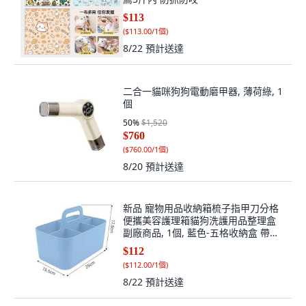
$113
(
$113.00/1個
)
8/22
預計送達
二合一貓咪狗狗電動磨甲器, 薄荷綠, 1
個
50
%
$1,520
$760
(
$760.00/1個
)
8/20
預計送達
新品 寵物用品收納箱梳子指甲刀分格
便攜美容護理箱貓狗洗護用品整理盒
副廠商品, 1個, 藍色-五格收納盒 帶手
提/可疊加, 藍色
$112
(
$112.00/1個
)
8/22
預計送達