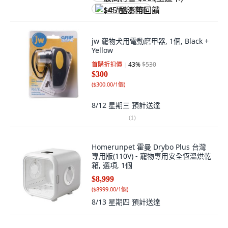
$45 酷澎幣回饋
jw 寵物犬用電動磨甲器, 1個, Black +
Yellow
首購折扣價
43
%
$530
$300
(
$300.00/1個
)
8/12 星期三
預計送達
(
1
)
Homerunpet 霍曼 Drybo Plus 台灣
專用版(110V) - 寵物專用安全恆溫烘乾
箱, 選項, 1個
$8,999
(
$8999.00/1個
)
8/13 星期四
預計送達