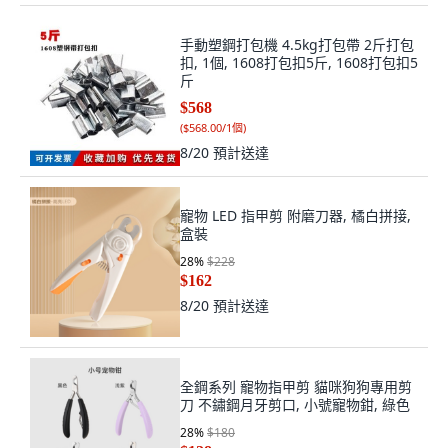
手動塑鋼打包機 4.5kg打包帶 2斤打包
扣, 1個, 1608打包扣5斤, 1608打包扣5
斤
$568
(
$568.00/1個
)
8/20
預計送達
寵物 LED 指甲剪 附磨刀器, 橘白拼接,
盒裝
28
%
$228
$162
8/20
預計送達
全鋼系列 寵物指甲剪 貓咪狗狗專用剪
刀 不鏽鋼月牙剪口, 小號寵物鉗, 綠色
28
%
$180