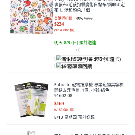
裹貓布/毛孩狗貓魔術自黏布/貓咪固定
布 L, 混和顏色, 1個
首購折扣價
40
%
$390
$234
(
$234.00/1個
)
明天 8/9 (日)
預計送達
(
1
)
满 $1,500 再省 $75 (王道卡)
$9 酷澎幣回饋
Fubuste 寵物按摩梳 專業寵物美容梳
開結去浮毛梳, 1個, 小號-綠色
91602.08
$169
(
$169.00/1個
)
8/13 星期四
預計送達