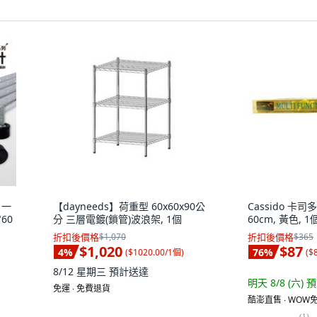
 一
【dayneeds】荷重型 60x60x90公
Cassido 卡
60
分 三層電鍍(鎖管)波浪架, 1個
60cm, 黃色, 1
折扣後價格
$1,070
折扣後價格
$365
$1,020
$87
4
%
76
%
(
$1020.00/1個
)
(
$
8/12 星期三
預計送達
明天 8/8 (六)
預
免運 ∙ 免費退貨
酷澎直售 ∙ WOW免
(
1
)