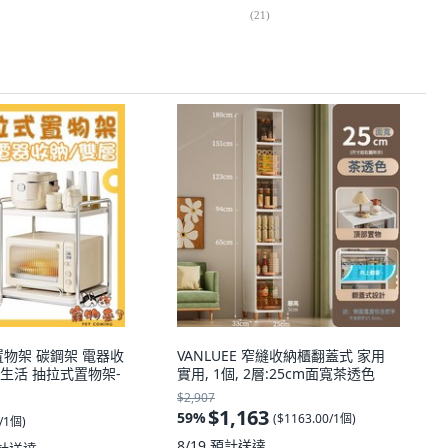
(
21
)
置物架 碳鋼架 電器收
VANLUEE 窄縫收納櫃翻蓋式 家用
 享生活 抽拉式置物架-
實用, 1個, 2層:25cm面寬茶透色
$2,907
$1,163
59
%
(
$1163.00/1個
)
0/1個
)
8/19
預計送達