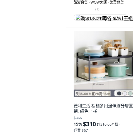
酷澎直售 ∙ WOW免運 ∙ 免費退貨
(
1
)
满 $1,500 再省 $75 (王道卡)
德利生活 櫥櫃多用途伸縮分層
架, 綠色, 1捲
$365
$310
15
%
(
$310.00/1個
)
運費 $67