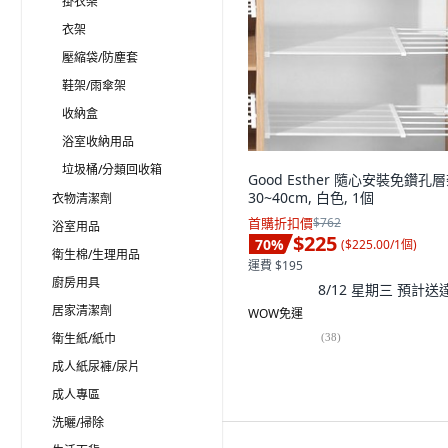
掛衣架
衣架
壓縮袋/防塵套
鞋架/雨傘架
收納盒
浴室收納用品
垃圾桶/分類回收箱
Good Esther 隨心安裝免鑽孔
30~40cm, 白色, 1個
衣物清潔劑
首購折扣價
$762
浴室用品
$225
70
%
(
$225.00/1個
)
衛生棉/生理用品
運費 $195
廚房用具
8/12 星期三
預計送
居家清潔劑
WOW免運
衛生紙/紙巾
(
38
)
成人紙尿褲/尿片
成人專區
洗曬/掃除