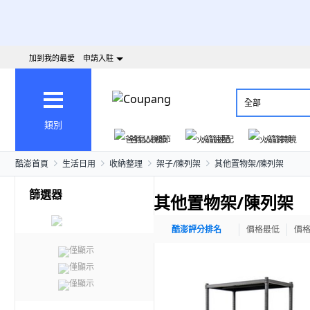
加到我的最愛
申請入駐
全部
類別
爸氣父親節
火箭速配
火箭跨境
酷澎首頁
生活日用
收納整理
架子/陳列架
其他置物架/陳列架
篩選器
其他置物架/陳列架
酷澎評分排名
價格最低
價
僅顯示
僅顯示
僅顯示