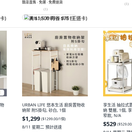
酷澎直售 ∙ 免運 ∙ 免費退貨
(
1
)
(
1
)
满 $1,500 再省 $75 (王道卡)
置物
URBAN LIFE 悠本生活 廚房置物收
享生活 抽拉式
納架 附S掛勾, 砂白, 1個
納 雙層, 1個,
窄款, N/A
$1,299
(
$1299.00/1個
)
$529
(
$529.0
8/11 星期二
預計送達