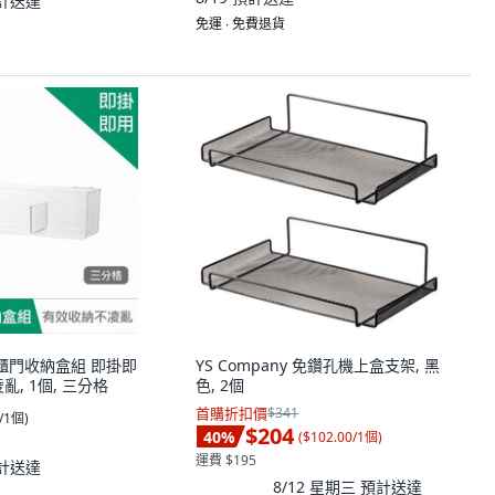
計送達
免運 ∙ 免費退貨
用途櫃門收納盒組 即掛即
YS Company 免鑽孔機上盒支架, 黑
, 1個, 三分格
色, 2個
首購折扣價
$341
0/1個
)
$204
40
%
(
$102.00/1個
)
運費 $195
計送達
8/12 星期三
預計送達