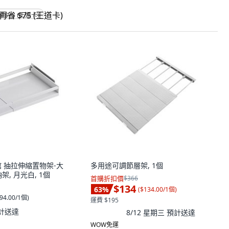
省 $75 (王道卡)
家居館 抽拉伸縮置物架-大
多用途可調節層架, 1個
, 月光白, 1個
首購折扣價
$366
$134
63
%
(
$134.00/1個
)
94.00/1個
)
運費 $195
計送達
8/12 星期三
預計送達
WOW免運