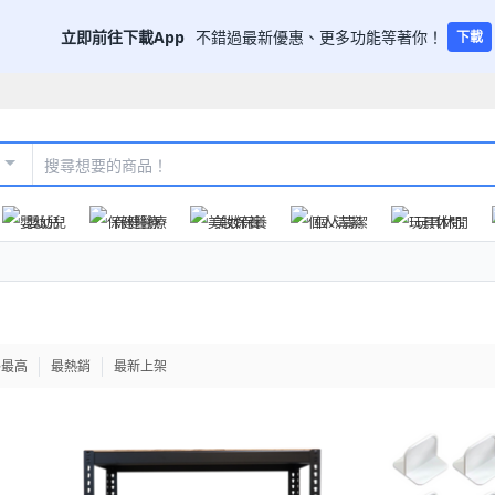
立即前往下載App
不錯過最新優惠、更多功能等著你！
下載
嬰幼兒
保健醫療
美妝保養
個人清潔
玩具休閒
格最高
最熱銷
最新上架