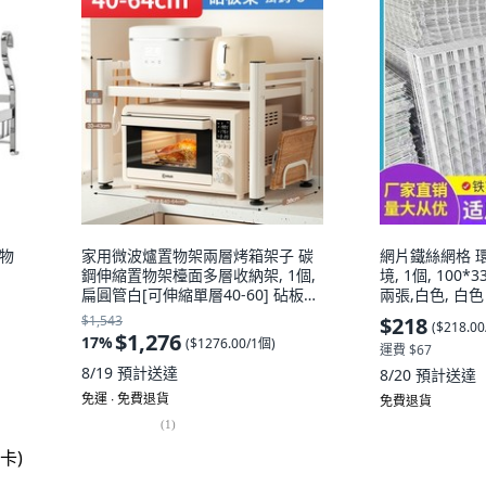
置物
家用微波爐置物架兩層烤箱架子 碳
網片鐵絲網格 
鋼伸縮置物架檯面多層收納架, 1個,
境, 1個, 10
扁圓管白[可伸縮單層40-60] 砧板
兩張,白色, 白色
+掛鉤:1個
$1,543
$218
(
$218.0
$1,276
17
%
(
$1276.00/1個
)
運費 $67
8/19
預計送達
8/20
預計送達
免運 ∙ 免費退貨
免費退貨
(
1
)