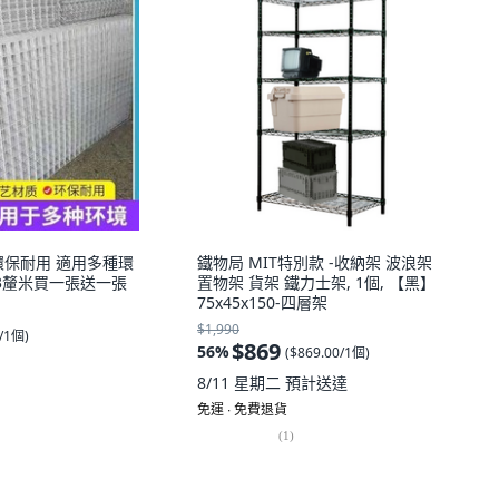
環保耐用 適用多種環
鐵物局 MIT特別款 -收納架 波浪架
0*33釐米買一張送一張
置物架 貨架 鐵力士架, 1個, 【黑】
75x45x150-四層架
$1,990
0/1個
)
$869
56
%
(
$869.00/1個
)
8/11 星期二
預計送達
免運 ∙ 免費退貨
(
1
)