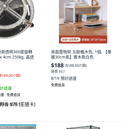
新款透明360度旋轉
桌面置物架 北歐楓木色, 1個, 【單
x 4cm 250kg, 晶透
層30cm長】實木款白色
$188
(
$188.00/1個
)
運費 $67
$199.00/1個
)
8/19
預計送達
免費退貨
計送達
運 ∙ 免費退貨
省 $75 (王道卡)