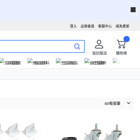
登入
註冊會員
客服中心
成為賣家
我的酷澎
購物車
文具圖書
食品飲料
生活用品
女性服飾
運動戶外
60
每頁筆