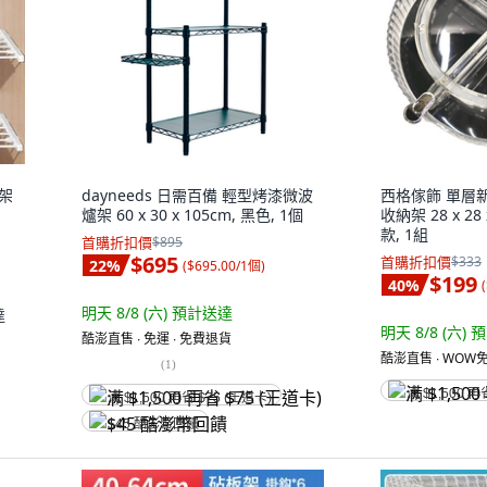
層架
dayneeds 日需百備 輕型烤漆微波
西格傢飾 單層
爐架 60 x 30 x 105cm, 黑色, 1個
收納架 28 x 28 
款, 1組
首購折扣價
$895
$695
首購折扣價
$333
22
%
(
$695.00/1個
)
$199
40
%
(
明天 8/8 (六)
預計送達
達
明天 8/8 (六)
預
酷澎直售 ∙ 免運 ∙ 免費退貨
酷澎直售 ∙ WOW免
(
1
)
满 $1,500 再
满 $1,500 再省 $75 (王道卡)
$45 酷澎幣回饋