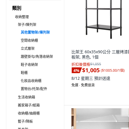
類別
收納整理
架子/陳列架
其他置物架/陳列架
空間收納櫃
立式層架
比架王 60x35x90公分 三層烤漆
牆壁掛勾/角落收納架
板架, 黑色, 1個
折扣後價格
$1,055
鞋子收納架
$1,005
4
%
(
$1005.00/1個
)
鞋櫃
8/12 星期三
預計送達
化妝品收納櫃
免運 ∙ 免費退貨
置物台/托架/配件
生活收納箱
搬家箱子/紙箱
收納櫃/抽屜櫃
籃子/隔板