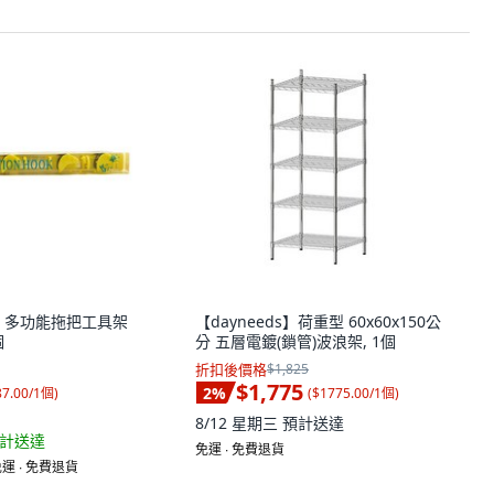
司多 多功能拖把工具架
【dayneeds】荷重型 60x60x150公
個
分 五層電鍍(鎖管)波浪架, 1個
折扣後價格
$1,825
$1,775
2
%
87.00/1個
)
(
$1775.00/1個
)
8/12 星期三
預計送達
計送達
免運 ∙ 免費退貨
運 ∙ 免費退貨