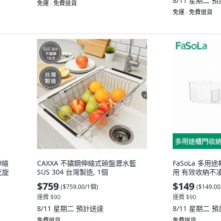
8/11 星期二
預
免運 ∙ 免費退貨
免運 ∙ 免費退貨
伸縮
CAXXA 不鏽鋼伸縮式碗盤瀝水籃
FaSoLa 多
充旋
SUS 304 台灣製造, 1個
用 有效收納不凌亂
$759
$149
(
$759.00/1個
)
(
$149.0
運費 $90
運費 $90
8/11 星期二
預計送達
8/11 星期二
預
免費退貨
免費退貨