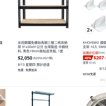
鐵
友田鋼鐵免螺絲角鋼三層二格收納
KHOHIMO 
架 91x30x91公分 台灣製造 中鋼材
支架 10入 5W00
料, 黑色+9mm無貼皮夾板, 1套
首購折扣價
$346
$207
$2,050
40
%
(
(
$2050.00/1個
)
運費 $195
8/13 星期四
預計送達
8/
免運 ∙ 免費退貨
WOW免運
(
11
)