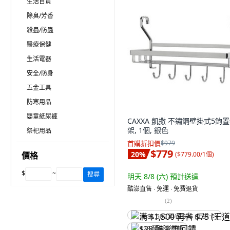
生活百貨
除臭/芳香
殺蟲/防蟲
醫療保健
生活電器
安全/防身
五金工具
防寒用品
嬰童紙尿褲
CAXXA 凱撒 不鏽鋼壁掛式5鉤
架, 1個, 銀色
祭祀用品
首購折扣價
$979
$779
20
%
(
$779.00/1個
)
價格
$
~
搜尋
明天 8/8 (六)
預計送達
酷澎直售 ∙ 免運 ∙ 免費退貨
(
2
)
满 $1,500 再省 $75 (王道卡)
$28 酷澎幣回饋