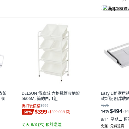
满 $1,500 再
孔衣架
DELSUN 岱森城 六格鐵管收納架
Easy Liff 
 1個
5606M, 簡約白, 1組
款新版 廚房收納架
$576
折扣後價格
$999
$494
$399
14
%
(
$4
60
%
(
$399.00/1個
)
8/11 星期二
預
明天 8/8 (六)
預計送達
免運 ∙ 免費退貨