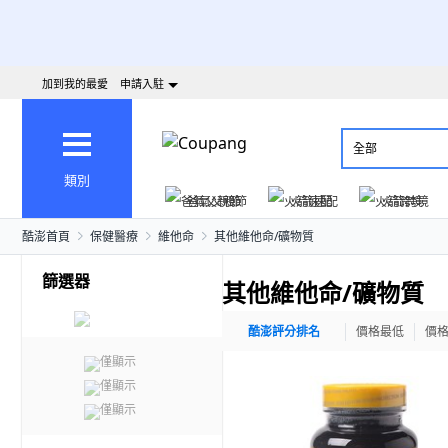
加到我的最愛
申請入駐
全部
類別
爸氣父親節
火箭速配
火箭跨境
酷澎首頁
保健醫療
維他命
其他維他命/礦物質
篩選器
其他維他命/礦物質
酷澎評分排名
價格最低
價
僅顯示
僅顯示
僅顯示