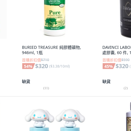
BURIED TREASURE 純膠體礦物,
DAVINCI LAB
946ml, 1瓶
處膠囊, 60 件, 
首購折扣價
$710
首購折扣價
$590
$320
$320
54
%
45
%
(
$3.38/10ml
)
(
缺貨
缺貨
(
11
)
(
2
)