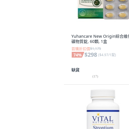
Yuhancare New Origin綜合
礦物質錠, 60顆, 1盒
首購折扣價
$1,175
$298
74
%
(
$4.97/1錠
)
缺貨
(
17
)