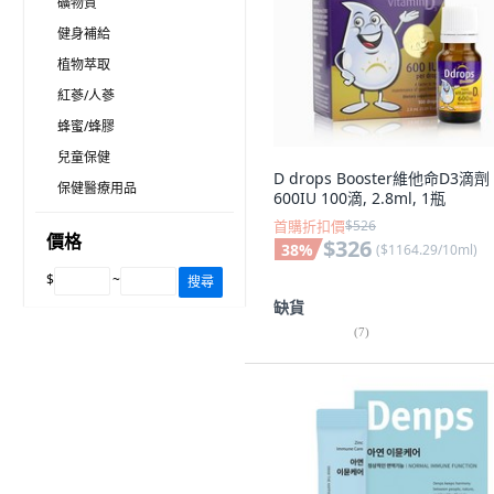
礦物質
健身補給
植物萃取
紅蔘/人蔘
蜂蜜/蜂膠
兒童保健
D drops Booster維他命D3滴劑
保健醫療用品
600IU 100滴, 2.8ml, 1瓶
首購折扣價
$526
價格
$326
38
%
(
$1164.29/10ml
)
$
~
搜尋
缺貨
(
7
)