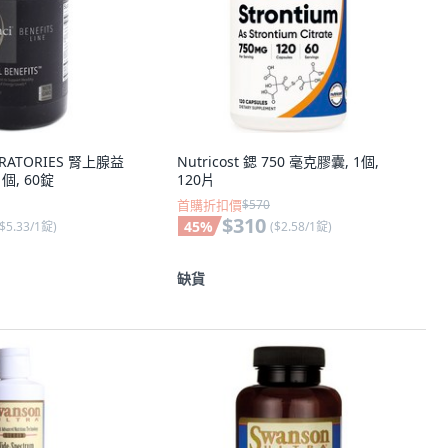
ORATORIES 腎上腺益
Nutricost 鍶 750 毫克膠囊, 1個,
1個, 60錠
120片
首購折扣價
$570
$310
45
%
$5.33/1錠
)
(
$2.58/1錠
)
缺貨