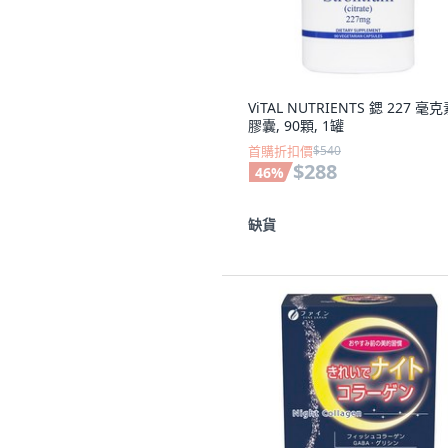
ViTAL NUTRIENTS 鍶 227 毫
膠囊, 90顆, 1罐
首購折扣價
$540
$288
46
%
缺貨