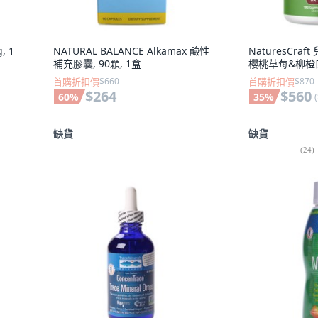
, 1
NATURAL BALANCE Alkamax 鹼性
NaturesCr
補充膠囊, 90顆, 1盒
櫻桃草莓&柳橙口味
首購折扣價
$660
首購折扣價
$870
$264
$560
60
%
35
%
(
缺貨
缺貨
(
24
)