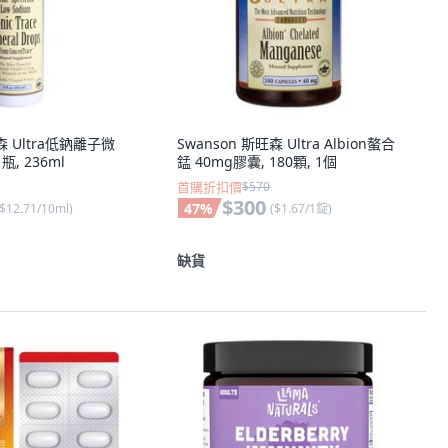
森 Ultra低鈉離子微
Swanson 斯旺森 Ultra Albion螯合
, 236ml
錳 40mg膠囊, 180顆, 1個
首購折扣價
$570
$300
47
%
$12.71/10ml
)
(
$1.67/1錠
)
缺貨