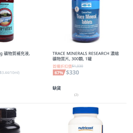
ing 礦物質補充液,
TRACE MINERALS RESEARCH 濃縮
礦物質片, 300顆, 1罐
首購折扣價
$1,030
$330
67
%
$3.44/10ml
)
缺貨
(
2
)