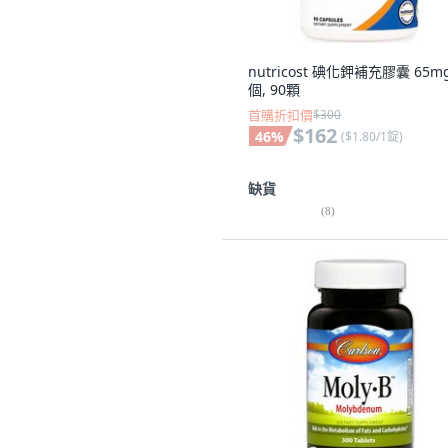
nutricost 碘化鉀補充膠囊 65mg
個, 90顆
首購折扣價
$300
$162
46
%
(
$1.80/1錠
)
缺貨
(
8
)