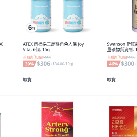
30
ATEX 肉桂捲三麗鷗角色人偶 Joy
Swanson 斯旺
Vita, 6個, 15g
量礦物質滴劑, 1瓶
首購折扣價
$506
首購折扣價
$560
$306
$300
39
%
46
%
(
$34.00/10g
)
(
缺貨
缺貨