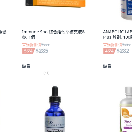
克素食
Immune Shot綜合維他命補充液&
ANABOLIC LAB
錠, 1個
Plus 片劑, 100
首購折扣價
$658
首購折扣價
$530
$285
$282
56
%
46
%
缺貨
缺貨
(
41
)