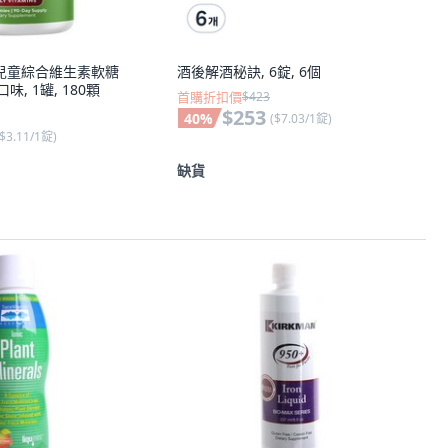
aft 兒童綜合維生素軟糖
酒後解酒秘訣, 6錠, 6個
, 1罐, 180顆
首購折扣價
$423
$253
40
%
(
$7.03/1錠
)
$3.11/1錠
)
缺貨