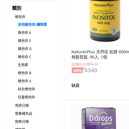
類別
維他命
其他維他命/礦物質
維他命 K
維他命 E
維他命 D
NaturesPlus 天然佳 肌醇 600
無麩質錠, 90入, 1個
維他命 C
首購折扣價
$610
生物素
$340
44
%
維他命 B
維他命 A
缺貨
綜合維他命
兒童維他命
用途分類
營養補充品
族群分類