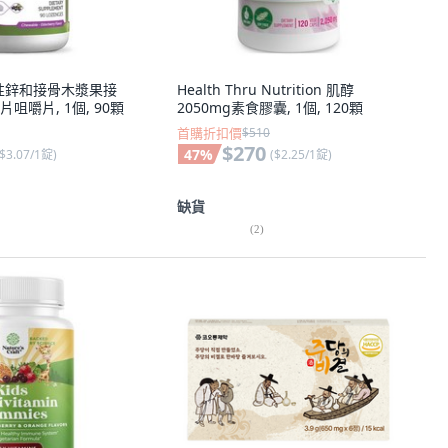
物活性鋅和接骨木漿果接
Health Thru Nutrition 肌醇
咀嚼片, 1個, 90顆
2050mg素食膠囊, 1個, 120顆
首購折扣價
$510
$270
47
%
$3.07/1錠
)
(
$2.25/1錠
)
缺貨
(
2
)