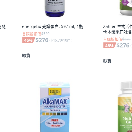
粉隨
energetix 光譜蛋白, 59.1ml, 1瓶
Zahler 生
骨木漿果口味含片
首購折扣價
$520
$276
首購折扣價
$520
46
%
(
$46.70/10ml
)
$276
46
%
(
缺貨
缺貨