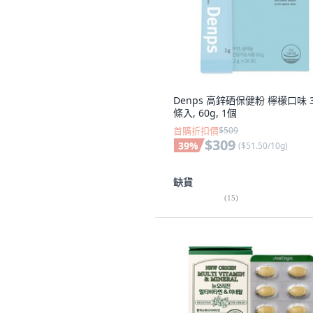
Denps 高鋅硒保健粉 檸檬口味 
條入, 60g, 1個
首購折扣價
$509
$309
39
%
(
$51.50/10g
)
缺貨
(
15
)