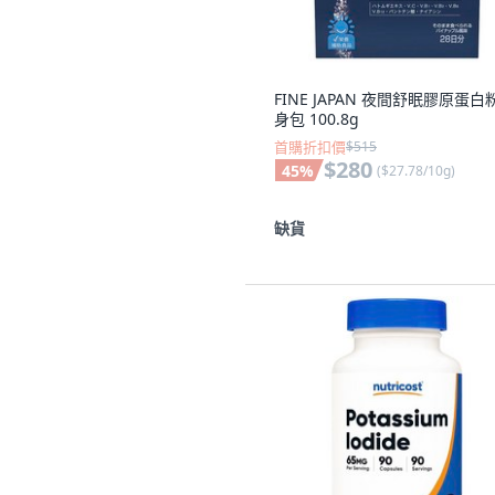
FINE JAPAN 夜間舒眠膠原蛋白
身包 100.8g
首購折扣價
$515
$280
45
%
(
$27.78/10g
)
缺貨