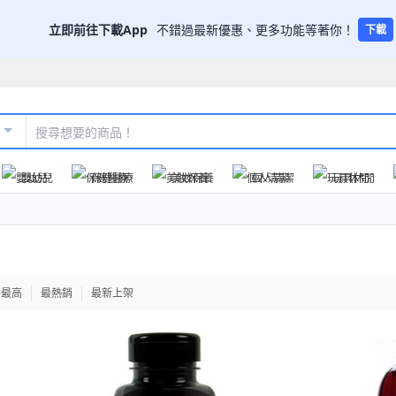
立即前往下載App
不錯過最新優惠、更多功能等著你！
下載
嬰幼兒
保健醫療
美妝保養
個人清潔
玩具休閒
格最高
最熱銷
最新上架