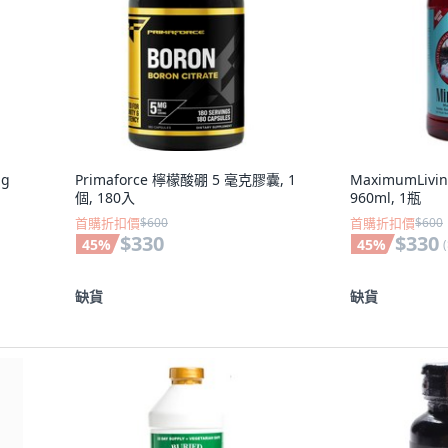
mg
Primaforce 檸檬酸硼 5 毫克膠囊, 1
MaximumLiv
個, 180入
960ml, 1瓶
首購折扣價
$600
首購折扣價
$600
$330
$330
45
%
45
%
(
缺貨
缺貨