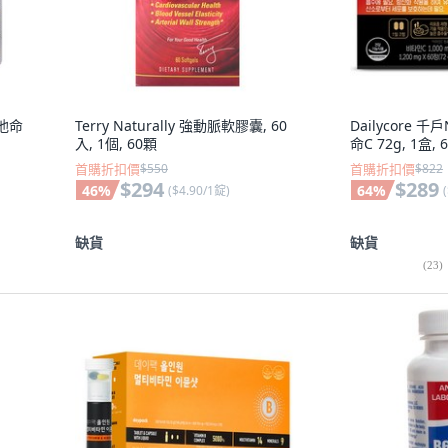
維他命
Terry Naturally 強動脈軟膠囊, 60
Dailycore 
入, 1個, 60顆
命C 72g, 1盒, 
首購折扣價
$550
首購折扣價
$822
$294
$289
46
%
64
%
(
$4.90/1錠
)
(
缺貨
缺貨
(
23
)