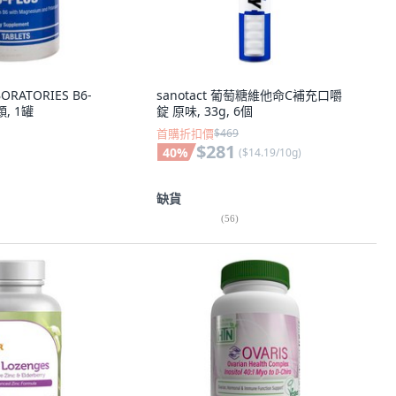
ORATORIES B6-
sanotact 葡萄糖維他命C補充口嚼
顆, 1罐
錠 原味, 33g, 6個
首購折扣價
$469
$281
40
%
(
$14.19/10g
)
缺貨
(
56
)