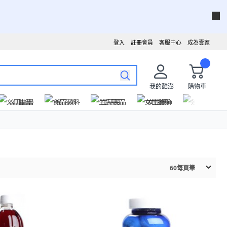
登入
註冊會員
客服中心
成為賣家
我的酷澎
購物車
文具圖書
食品飲料
生活用品
女性服飾
運動戶外
60
每頁筆