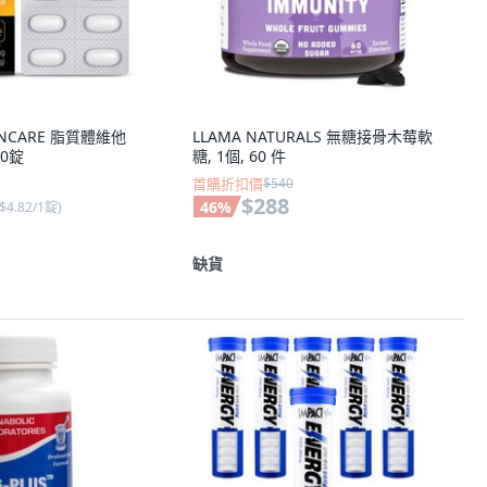
千戶NCARE 脂質體維他
LLAMA NATURALS 無糖接骨木莓軟
60錠
糖, 1個, 60 件
首購折扣價
$540
$288
46
%
$4.82/1錠
)
缺貨