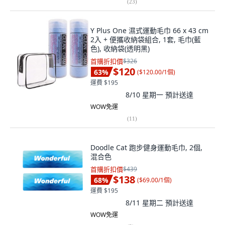
(
23
)
Y Plus One 濕式運動毛巾 66 x 43 cm
2入 + 便攜收納袋組合, 1套, 毛巾(藍
色), 收納袋(透明黑)
首購折扣價
$326
$120
63
%
(
$120.00/1個
)
運費 $195
8/10 星期一
預計送達
WOW免運
(
11
)
Doodle Cat 跑步健身運動毛巾, 2個,
混合色
首購折扣價
$439
$138
68
%
(
$69.00/1個
)
運費 $195
8/11 星期二
預計送達
WOW免運