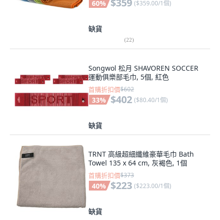
$359
60
%
(
$359.00/1個
)
缺貨
(
22
)
Songwol 松月 SHAVOREN SOCCER
運動俱樂部毛巾, 5個, 紅色
首購折扣價
$602
$402
33
%
(
$80.40/1個
)
缺貨
TRNT 高級超細纖維豪華毛巾 Bath
Towel 135 x 64 cm, 灰褐色, 1個
首購折扣價
$373
$223
40
%
(
$223.00/1個
)
缺貨