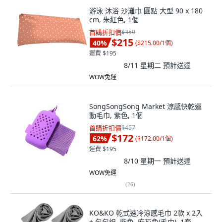
游泳 沐浴 沙灘巾 圓點 大型 90 x 180
cm, 朱紅色, 1個
首購折扣價
$359
$215
40
%
(
$215.00/1個
)
運費 $195
8/11 星期二
預計送達
WOW免運
SongSongSong Market 涼感快乾運
動毛巾, 紫色, 1個
首購折扣價
$457
$172
62
%
(
$172.00/1個
)
運費 $195
8/10 星期一
預計送達
WOW免運
(
26
)
KO&KO 乾式速冷涼感毛巾 2款 x 2入
+ 包包組, 紫色, 麻灰色(毛巾), 1套