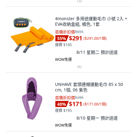
(
3
)
4monster 多用途運動毛巾 小號 2入 +
EVA收納盒組, 橘色, 1套
首購折扣價
$655
$291
55
%
(
$291.00/1個
)
運費 $195
8/11 星期二
預計送達
WOW免運
(
6
)
UNHAVE 套頭連帽運動毛巾 85 x 50
cm, 1個, 06 紫色
首購折扣價
$286
$171
40
%
(
$171.00/1個
)
運費 $195
8/10 星期一
預計送達
WOW免運