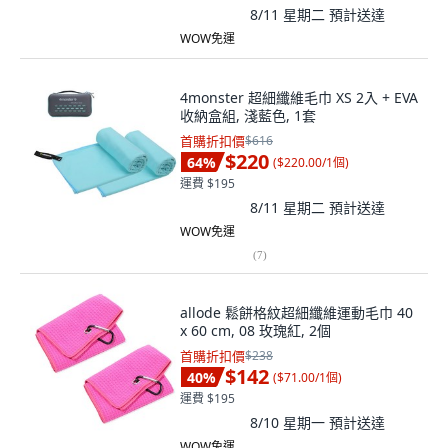
8/11 星期二
預計送達
WOW免運
4monster 超細纖維毛巾 XS 2入 + EVA
收納盒組, 淺藍色, 1套
首購折扣價
$616
$220
64
%
(
$220.00/1個
)
運費 $195
8/11 星期二
預計送達
WOW免運
(
7
)
allode 鬆餅格紋超細纖維運動毛巾 40
x 60 cm, 08 玫瑰紅, 2個
首購折扣價
$238
$142
40
%
(
$71.00/1個
)
運費 $195
8/10 星期一
預計送達
WOW免運