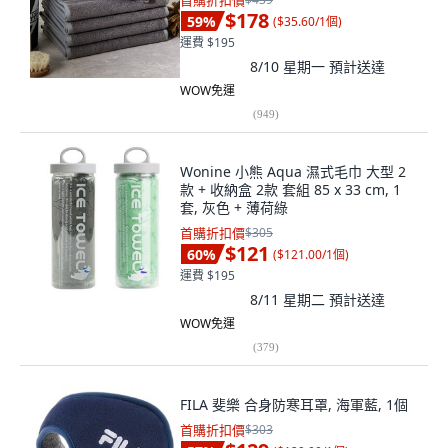
首購折扣價
$178
59
%
(
$35.60/1個
)
運費 $195
8/10 星期一
預計送達
WOW免運
(
949
)
Wonine 小熊 Aqua 濕式毛巾 大型 2
款 + 收納盒 2款 套組 85 x 33 cm, 1
套, 灰色 + 薄荷綠
首購折扣價
$305
$121
60
%
(
$121.00/1個
)
運費 $195
8/11 星期二
預計送達
WOW免運
(
379
)
FILA 斐樂 合身防寒耳罩, 海軍藍, 1個
首購折扣價
$303