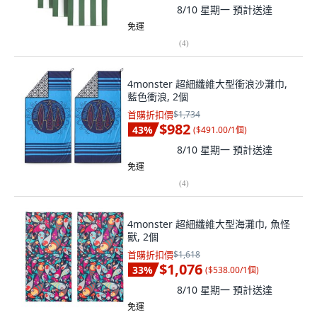
8/10 星期一
預計送達
免運
(
4
)
4monster 超細纖維大型衝浪沙灘巾,
藍色衝浪, 2個
首購折扣價
$1,734
$982
43
%
(
$491.00/1個
)
8/10 星期一
預計送達
免運
(
4
)
4monster 超細纖維大型海灘巾, 魚怪
獸, 2個
首購折扣價
$1,618
$1,076
33
%
(
$538.00/1個
)
8/10 星期一
預計送達
免運