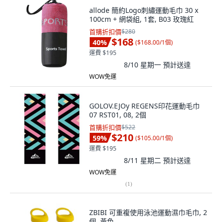
allode 簡約Logo刺繡運動毛巾 30 x
100cm + 網袋組, 1套, B03 玫瑰紅
首購折扣價
$280
$168
40
%
(
$168.00/1個
)
運費 $195
8/10 星期一
預計送達
WOW免運
GOLOV.EJOy REGENS印花運動毛巾
07 RST01, 08, 2個
首購折扣價
$522
$210
59
%
(
$105.00/1個
)
運費 $195
8/11 星期二
預計送達
WOW免運
(
1
)
ZBIBI 可重複使用泳池運動濕巾毛巾, 2
個, 黃色