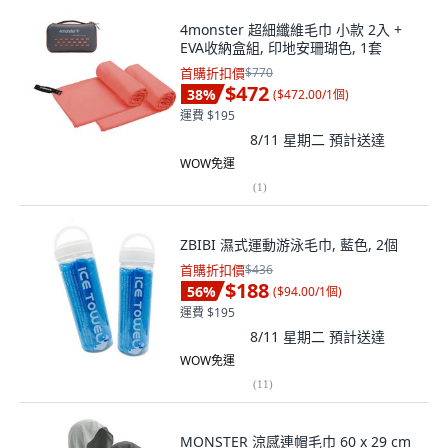
4monster 超細纖維毛巾 小款 2入 +
EVA收納盒組, 印地安珊瑚色, 1套
首購折扣價
$770
$472
38
%
(
$472.00/1個
)
運費 $195
8/11 星期二
預計送達
WOW免運
(
1
)
ZBIBI 濕式運動游泳毛巾, 藍色, 2個
首購折扣價
$436
$188
56
%
(
$94.00/1個
)
運費 $195
8/11 星期二
預計送達
WOW免運
(
11
)
MONSTER 涼感連帽毛巾 60 x 29 cm