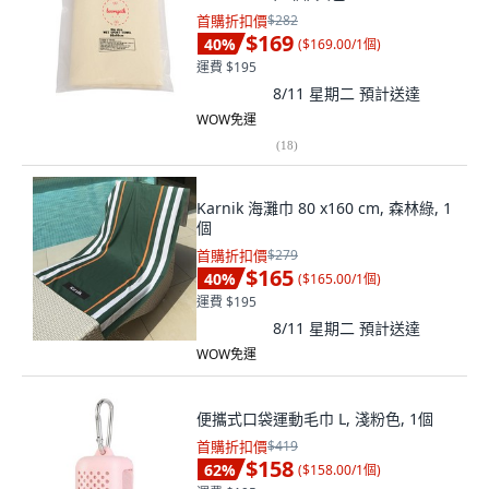
首購折扣價
$282
$169
40
%
(
$169.00/1個
)
運費 $195
8/11 星期二
預計送達
WOW免運
(
18
)
Karnik 海灘巾 80 x160 cm, 森林綠, 1
個
首購折扣價
$279
$165
40
%
(
$165.00/1個
)
運費 $195
8/11 星期二
預計送達
WOW免運
便攜式口袋運動毛巾 L, 淺粉色, 1個
首購折扣價
$419
$158
62
%
(
$158.00/1個
)