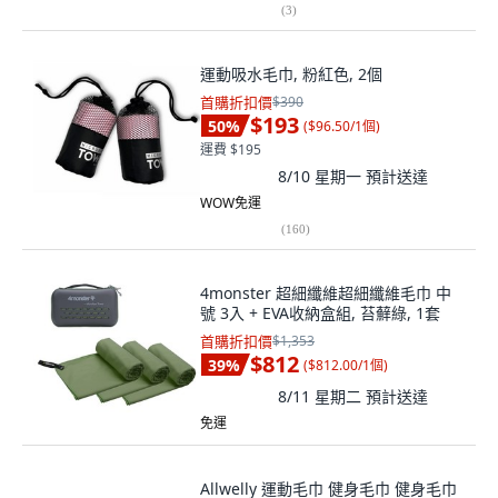
(
3
)
運動吸水毛巾, 粉紅色, 2個
首購折扣價
$390
$193
50
%
(
$96.50/1個
)
運費 $195
8/10 星期一
預計送達
WOW免運
(
160
)
4monster 超細纖維超細纖維毛巾 中
號 3入 + EVA收納盒組, 苔蘚綠, 1套
首購折扣價
$1,353
$812
39
%
(
$812.00/1個
)
8/11 星期二
預計送達
免運
Allwelly 運動毛巾 健身毛巾 健身毛巾