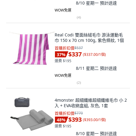
8/10 星期一
預計送達
WOW免運
(
4
)
Real Codi 雙面絲絨毛巾 游泳運動毛
巾 150 x 70 cm 100g, 紫色條紋, 1個
首購折扣價
$537
$337
37
%
(
$337.00/1個
)
運費 $195
8/11 星期二
預計送達
WOW免運
(
2
)
4monster 超細纖維超細纖維毛巾 小 2
入 + EVA收納盒組, 灰色, 1套
首購折扣價
$770
$393
48
%
(
$393.00/1個
)
運費 $195
8/10 星期一
預計送達