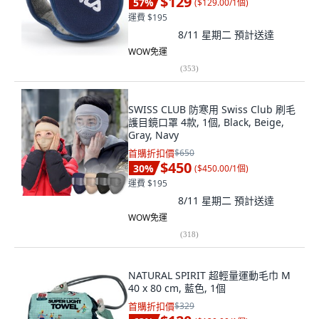
$129
57
%
(
$129.00/1個
)
運費 $195
8/11 星期二
預計送達
WOW免運
(
353
)
SWISS CLUB 防寒用 Swiss Club 刷毛
護目鏡口罩 4款, 1個, Black, Beige,
Gray, Navy
首購折扣價
$650
$450
30
%
(
$450.00/1個
)
運費 $195
8/11 星期二
預計送達
WOW免運
(
318
)
NATURAL SPIRIT 超輕量運動毛巾 M
40 x 80 cm, 藍色, 1個
首購折扣價
$329