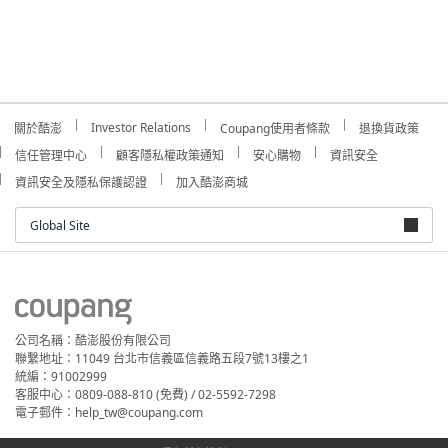
Investor Relations
關於酷澎
Coupang使用者條款
退換貨政策
信任管理中心
顧客隱私權政策通知
安心購物
資訊安全
資訊安全及隱私保護認證
加入酷澎商城
Global Site
公司名稱：酷澎股份有限公司
聯繫地址：11049 台北市信義區信義路五段7號13樓之1
統編：91002999
客服中心：0809-088-810 (免費) / 02-5592-7298
電子郵件：help_tw@coupang.com