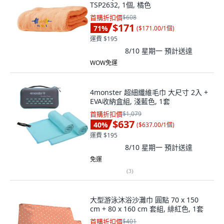
TSP2632, 1個, 橘色
首購折扣價
$608
$171
71
%
(
$171.00/1個
)
運費 $195
8/10 星期一
預計送達
WOW免運
4monster 超細纖維毛巾 大尺寸 2入 +
EVA收納盒組, 淺藍色, 1套
首購折扣價
$1,079
$637
40
%
(
$637.00/1個
)
運費 $195
8/10 星期一
預計送達
免運
(
3
)
大型游泳沐浴沙灘巾 圓點 70 x 150
cm + 80 x 160 cm 套組, 緋紅色, 1套
首購折扣價
$401