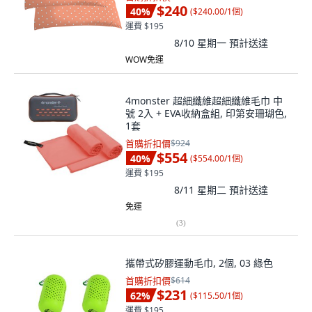
$240
40
%
(
$240.00/1個
)
運費 $195
8/10 星期一
預計送達
WOW免運
4monster 超細纖維超細纖維毛巾 中
號 2入 + EVA收納盒組, 印第安珊瑚色,
1套
首購折扣價
$924
$554
40
%
(
$554.00/1個
)
運費 $195
8/11 星期二
預計送達
免運
(
3
)
攜帶式矽膠運動毛巾, 2個, 03 綠色
首購折扣價
$614
$231
62
%
(
$115.50/1個
)
運費 $195