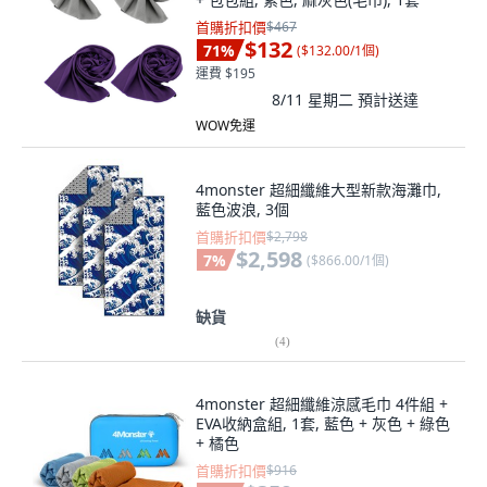
首購折扣價
$467
$132
71
%
(
$132.00/1個
)
運費 $195
8/11 星期二
預計送達
WOW免運
4monster 超細纖維大型新款海灘巾,
藍色波浪, 3個
首購折扣價
$2,798
$2,598
7
%
(
$866.00/1個
)
缺貨
(
4
)
4monster 超細纖維涼感毛巾 4件組 +
EVA收納盒組, 1套, 藍色 + 灰色 + 綠色
+ 橘色
首購折扣價
$916