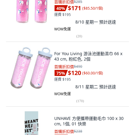
首購折扣價
$285
$171
40
%
(
$85.50/1個
)
運費 $195
8/10 星期一
預計送達
WOW免運
(
20
)
For You Living 游泳池運動濕巾 66 x
43 cm, 粉紅色, 2個
首購折扣價
$490
$120
75
%
(
$60.00/1個
)
運費 $195
8/11 星期二
預計送達
WOW免運
(
170
)
UNHAVE 方便攜帶運動毛巾 100 x 30
cm, 1個, 01 快樂
首購折扣價
$238