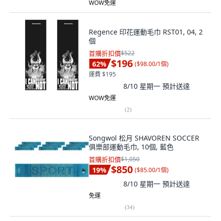
WOW免運
Regence 印花運動毛巾 RST01, 04, 2
個
首購折扣價
$522
$196
62
%
(
$98.00/1個
)
運費 $195
8/10 星期一
預計送達
WOW免運
(
2
)
Songwol 松月 SHAVOREN SOCCER
俱樂部運動毛巾, 10個, 藍色
首購折扣價
$1,050
$850
19
%
(
$85.00/1個
)
8/10 星期一
預計送達
免運
(
34
)