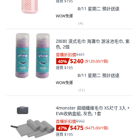
運費 $195
8/11 星期二
預計送達
WOW免運
(
4
)
ZBIBI 濕式毛巾 海灘巾 游泳池毛巾, 紫
色, 2個
首購折扣價
$401
$240
40
%
(
$120.00/1個
)
運費 $195
8/11 星期二
預計送達
WOW免運
(
11
)
4monster 超細纖維毛巾 XS尺寸 3入 +
EVA收納盒組, 灰色, 1套
首購折扣價
$902
$475
47
%
(
$475.00/1個
)
運費 $195