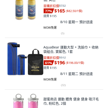
首購折扣價
$732
$165
77
%
(
$82.50/1個
)
運費 $195
8/10 星期一
預計送達
WOW免運
(
5
)
AquaBear 運動大型 + 洗臉巾 + 收納
袋組合, 寶藍色, 1套
首購折扣價
$512
$196
61
%
(
$196.00/1個
)
運費 $195
8/11 星期二
預計送達
WOW免運
(
32
)
甜蜜商店 運動 體育 健身 健身 吸汗毛
巾, 粉紅色, 2個