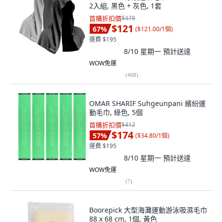
2入組, 黑色 + 灰色, 1套
首購折扣價
$378
$121
67
%
(
$121.00/1個
)
運費 $195
8/10 星期一
預計送達
WOW免運
(
468
)
OMAR SHARIF Suhgeunpani 繽紛運
動毛巾, 綠色, 5個
首購折扣價
$412
$174
57
%
(
$34.80/1個
)
運費 $195
8/10 星期一
預計送達
WOW免運
(
7
)
Boorepick 大型海灘運動游泳吸濕毛巾
88 x 68 cm, 1個, 黃色