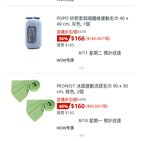
POPO 矽膠套超細纖維運動毛巾 40 x
40 cm, 灰色, 1個
首購折扣價
$378
$166
56
%
(
$166.00/1個
)
運費 $195
8/11 星期二
預計送達
WOW免運
(
1
)
PEONIST 冰感運動涼感毛巾 90 x 30
cm, 綠色, 2個
首購折扣價
$268
$160
40
%
(
$80.00/1個
)
運費 $195
8/10 星期一
預計送達
WOW免運
(
6
)