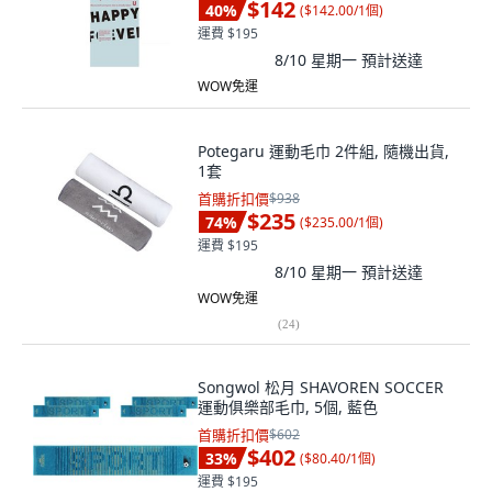
$142
40
%
(
$142.00/1個
)
運費 $195
8/10 星期一
預計送達
WOW免運
Potegaru 運動毛巾 2件組, 隨機出貨,
1套
首購折扣價
$938
$235
74
%
(
$235.00/1個
)
運費 $195
8/10 星期一
預計送達
WOW免運
(
24
)
Songwol 松月 SHAVOREN SOCCER
運動俱樂部毛巾, 5個, 藍色
首購折扣價
$602
$402
33
%
(
$80.40/1個
)
運費 $195