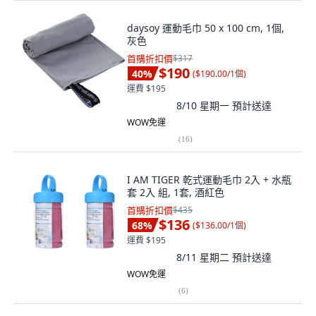
daysoy 運動毛巾 50 x 100 cm, 1個,
灰色
首購折扣價
$317
$190
40
%
(
$190.00/1個
)
運費 $195
8/10 星期一
預計送達
WOW免運
(
16
)
I AM TIGER 乾式運動毛巾 2入 + 水瓶
套 2入 組, 1套, 酒紅色
首購折扣價
$435
$136
68
%
(
$136.00/1個
)
運費 $195
8/11 星期二
預計送達
WOW免運
(
6
)