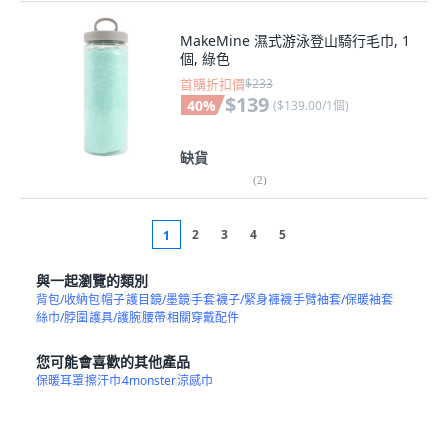
MakeMine 濕式游泳登山騎行毛巾, 1
個, 綠色
首購折扣價
$233
$139
40
%
(
$139.00/1個
)
缺貨
(
2
)
2
3
4
5
1
與一起瀏覽的類別
背包/收納包
帽子
護目鏡/墨鏡
手套
襪子/緊身褲襪
手臂袖套/保暖袖套
絲巾/脖圍
護具/護腕
腰帶
相關穿戴配件
您可能會喜歡的其他產品
保暖耳罩
擦汗巾
4monster
涼感巾