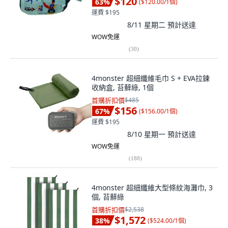
$120
63
%
(
$120.00/1個
)
運費 $195
8/11 星期二
預計送達
WOW免運
(
30
)
4monster 超細纖維毛巾 S + EVA拉鍊
收納盒, 苔蘚綠, 1個
首購折扣價
$485
$156
67
%
(
$156.00/1個
)
運費 $195
8/10 星期一
預計送達
WOW免運
(
188
)
4monster 超細纖維大型條紋海灘巾, 3
個, 苔蘚綠
首購折扣價
$2,538
$1,572
38
%
(
$524.00/1個
)