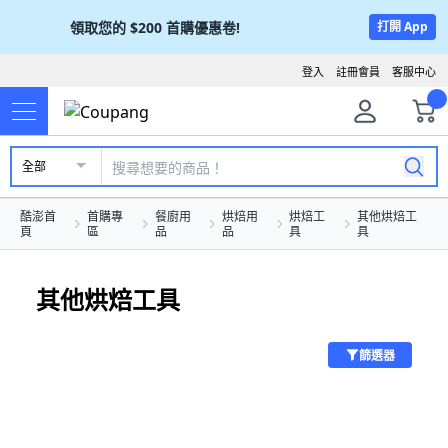
領取您的
$200
首購優惠卷!
打開 App
登入
註冊會員
客服中心
全部
酷澎首
首購專
餐廚用
烘焙用
烘焙工
其他烘焙工
頁
區
品
品
具
具
其他烘焙工具
篩選器