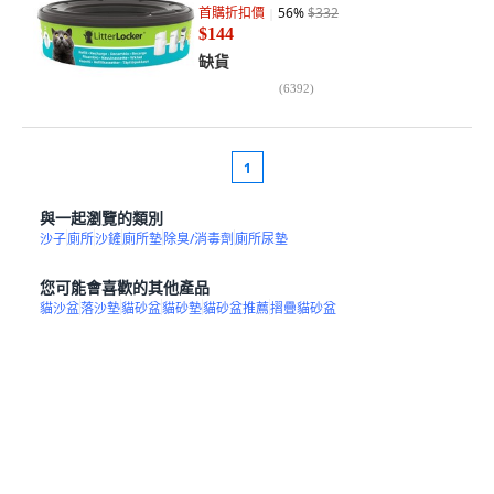
首購折扣價
56
%
$332
$144
缺貨
(
6392
)
1
與一起瀏覽的類別
沙子
廁所
沙鏟
廁所墊
除臭/消毒劑
廁所尿墊
您可能會喜歡的其他產品
貓沙盆
落沙墊
貓砂盆
貓砂墊
貓砂盆推薦
摺疊貓砂盆