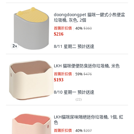
doongdoongpet 貓咪一鍵式小熊便盆
垃圾桶, 灰色, 2個
首購折扣價
40
%
$360
$216
8/11 星期二
預計送達
LKH 貓咪便便防臭迷你垃圾桶, 米色
首購折扣價
59
%
$476
$193
8/10 星期一
預計送達
(
22
)
LKH貓咪尿味隔絕迷你垃圾桶, 1個, 紅
色
首購折扣價
40
%
$207