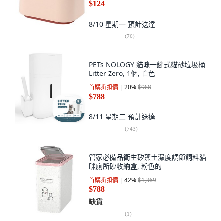
$124
8/10 星期一
預計送達
(
76
)
PETs NOLOGY 貓咪一鍵式貓砂垃圾桶
Litter Zero, 1個, 白色
首購折扣價
20
%
$988
$788
8/11 星期二
預計送達
(
743
)
管家必備品衛生矽藻土濕度調節飼料貓
咪廁所砂收納盒, 粉色的
首購折扣價
42
%
$1,369
$788
缺貨
(
1
)