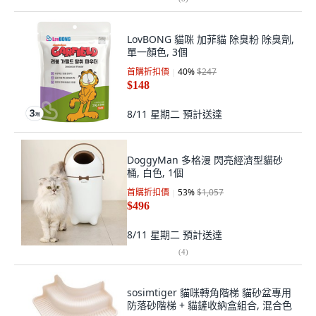
LovBONG 貓咪 加菲貓 除臭粉 除臭劑,
單一顏色, 3個
首購折扣價
40
%
$247
$148
8/11 星期二
預計送達
DoggyMan 多格漫 閃亮經濟型貓砂
桶, 白色, 1個
首購折扣價
53
%
$1,057
$496
8/11 星期二
預計送達
(
4
)
sosimtiger 貓咪轉角階梯 貓砂盆專用
防落砂階梯 + 貓鏟收納盒組合, 混合色