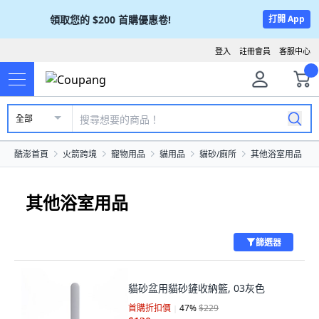
領取您的
$200
首購優惠卷!
打開 App
登入
註冊會員
客服中心
全部
酷澎首頁
火箭跨境
寵物用品
貓用品
貓砂/廁所
其他浴室用品
其他浴室用品
篩選器
貓砂盆用貓砂鏟收納籃, 03灰色
首購折扣價
47
%
$229