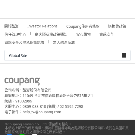
Investor Relations
關於酷澎
Coupang使用者條款
退換貨政策
信任管理中心
顧客隱私權政策通知
安心購物
資訊安全
資訊安全及隱私保護認證
加入酷澎商城
Global Site
公司名稱：酷澎股份有限公司
聯繫地址：11049 台北市信義區信義路五段7號13樓之1
統編：91002999
客服中心：0809-088-810 (免費) / 02-5592-7298
電子郵件：help_tw@coupang.com
©Coupang Taiwan Co., Ltd. 保留所有權利。
本網站上顯示的所有商標、標誌和服務標誌均為酷澎股份有限公司和/或其在美國和其
他國家/地區註冊之關聯公司之所屬財產。